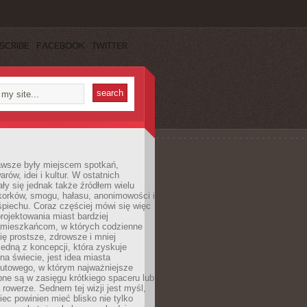
SCRIBE
FACEBOOK
TWITTER
awsze były miejscem spotkań,
rów, idei i kultur. W ostatnich
ły się jednak także źródłem wielu
korków, smogu, hałasu, anonimowości i
piechu. Coraz częściej mówi się więc
projektowania miast bardziej
 mieszkańcom, w których codzienne
się prostsze, zdrowsze i mniej
Jedną z koncepcji, która zyskuje
na świecie, jest idea miasta
nutowego, w którym najważniejsze
pne są w zasięgu krótkiego spaceru lub
 rowerze. Sednem tej wizji jest myśl,
ec powinien mieć blisko nie tylko