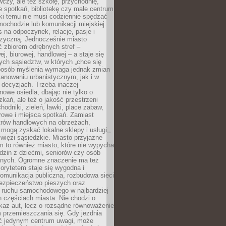
czy, ale też szkołę, przychodnię,
e spotkań, bibliotekę czy małe centrum
ęki temu nie musi codziennie spędzać
ochodzie lub komunikacji miejskiej.
 na odpoczynek, relacje, pasje i
izyczną. Jednocześnie miasto
ć zbiorem odrębnych stref –
j, biurowej, handlowej – a staje się
nych sąsiedztw, w których „chce się
sposób myślenia wymaga jednak zmian
anowaniu urbanistycznym, jak i w
 decyzjach. Trzeba inaczej
nowe osiedla, dbając nie tylko o
kań, ale też o jakość przestrzeni
hodniki, zieleń, ławki, place zabaw,
rowe i miejsca spotkań. Zamiast
ntrów handlowych na obrzeżach,
 mogą zyskać lokalne sklepy i usługi,,
 więzi sąsiedzkie. Miasto przyjazne
 to również miasto, które nie wypycha
dzin z dziećmi, seniorów czy osób
nych. Ogromne znaczenie ma też
riorytetem staje się wygodna i
omunikacja publiczna, rozbudowa sieci
bezpieczeństwo pieszych oraz
e ruchu samochodowego w najbardziej
 częściach miasta. Nie chodzi o
kaz aut, lecz o rozsądne równoważenie
 przemieszczania się. Gdy jezdnia
yć jedynym centrum uwagi, może