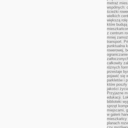
metraż miesz
wspólnych: c
ścieżki rowe
wielkich ce
większą rolę
które budują
mieszkańcom
z centrum ro
mniej zamoż
transport. P
punktualna k
rowerowej, 
ograniczani
zatłoczonych
całkowity za
różnych form
przestaje b
pojawić się 
parkletów i 
które poszły
jakości życia
Przyjazne mi
edukacji. Lo
biblioteki w
sprzęt kompu
miejscami, g
w galerii ha
mieszkańcy m
planach roz
czy możliwo