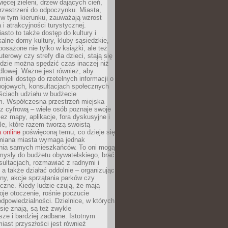
więcej zieleni, drzew dających cień,
przestrzeni do odpoczynku. Miasta,
 w tym kierunku, zauważają wzrost
 i atrakcyjności turystycznej.
asto to także dostęp do kultury i
kalne domy kultury, kluby sąsiedzkie,
yposażone nie tylko w książki, ale też
terowy czy strefy dla dzieci, stają się
dzie można spędzić czas inaczej niż
ndlowej. Ważne jest również, aby
ieli dostęp do rzetelnych informacji o
wojowych, konsultacjach społecznych
ściach udziału w budżecie
m. Współczesna przestrzeń miejska
 z cyfrową – wiele osób poznaje swoje
ez mapy, aplikacje, fora dyskusyjne i
ale, które razem tworzą swoistą
 online
poświęconą temu, co dzieje się
Zmiana miasta wymaga jednak
ia samych mieszkańców. To oni mogą
mysły do budżetu obywatelskiego, brać
sultacjach, rozmawiać z radnymi i
 a także działać oddolnie – organizując
yny, akcje sprzątania parków czy
czne. Kiedy ludzie czują, że mają
je otoczenie, rośnie poczucie
odpowiedzialności. Dzielnice, w których
ię znają, są też zwykle
sze i bardziej zadbane. Istotnym
ast przyszłości jest również