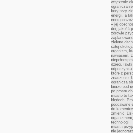
włączenie ek
ograniczanie
korytarzy zi
energii, a t
energooszczę
– jej obecno
dni, jakość 
zdrowie psy
zaplanowane 
zielone dach
całej okolicy
organizm, kt
nawiasem. D
niepełnospra
dzieci, ławk
odpoczynku i
które z per
znaczenie. U
ogranicza się
bierze pod u
po prostu ch
miasto to ta
błędach. Pro
poddawane e
do komentowa
zmienić. Dz
organizmem,
technologii 
miasta przy
nie jednoraz