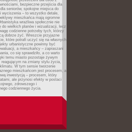
wnościami, bezpieczne przejścia dla
i dla seniorów, spokojne miejsca do
 wyciszenia – to wszystko detale,
spektywy mieszkańca mają ogromne
rbanistyka wrażliwa społecznie nie
 do wielkich planów i wizualizacji, lecz
wagę codzienne potrzeby tych, którzy
cą dobrze żyć. Wreszcie przyjazne
kie, które potrafi uczyć się na własnych
jekty urbanistyczne powinny być
waluacji, a mieszkańcy – zapraszani
nia, co się sprawdziło, a co warto
ięki temu miasto pozostaje żywym
 reagującym na zmiany stylu życia,
i klimatu. W tym sensie tworzenie
jaznego mieszkańcom jest procesem, a
ową inwestycją – procesem, który
atami, ale przynosi efekty w postaci
kojnego, zdrowszego i
ego codziennego życia.