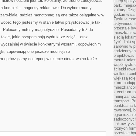
miarów i odcieni jest tak kolosalny, że trudno zdecydować
sklep spożyw
park, miejsc
ż ich komplet – magnesy reklamowe. Do wyboru mamy
kultury. Dzi
godzin w sam
czaro-białe, tudzież monotonne; są one także osiągalne w w
Zyskuje czas
wobec tego jesteśmy w stanie łatwo przystosować je tak,
aktywność f
przestaje by
i. Polecamy notesy magnetyczne. Posiadamy też do
mieszkaniowe
 takie, jakie przypominają wydruki ze zdjęć – oraz
siecią lokal
żyć”. Taki 
jzwyczajniej w świecie konkretnymi wzorami, odpowiednim
zarówno w pl
codziennych
ejki, zapewniają one jeszcze mocniejsze
projektować 
em oprócz gamy dostępnej w sklepie nieraz wolno także
metraż miesz
wspólnych: c
.
ścieżki rowe
wielkich ce
większą rolę
które budują
mieszkańcom
z centrum ro
mniej zamoż
transport. P
punktualna k
rowerowej, 
ograniczani
zatłoczonych
całkowity za
różnych form
przestaje b