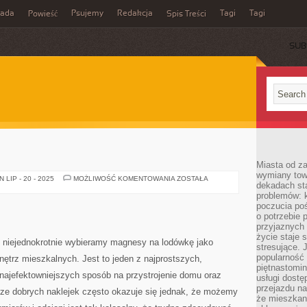
rada
Psujemy
Redakcja
Tagi
Tagi
Powieść
Spis Treści
SUB
Miasta od z
wymiany towa
MIESZKANIE
LIP - 20 - 2025
MOŻLIWOŚĆ KOMENTOWANIA
ZOSTAŁA
dekadach sta
problemów: 
poczucia poś
o potrzebie 
przyjaznych
życie staje 
 niejednokrotnie wybieramy magnesy na lodówkę jako
stresujące. 
popularność 
ętrz mieszkalnych. Jest to jeden z najprostszych,
piętnastomi
 najefektowniejszych sposób na przystrojenie domu oraz
usługi dostę
przejazdu na
ze dobrych naklejek często okazuje się jednak, że możemy
że mieszkani