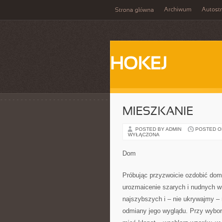
Archiwum
Autost
Strona główna
HOKEJ
MIESZKANIE
POSTED BY ADMIN
POSTED ON 
WYŁĄCZONA
Dom
Próbując przyzwoicie ozdobić dom
urozmaicenie szarych i nudnych wn
najszybszych i – nie ukrywajmy –
odmiany jego wyglądu. Przy wybor