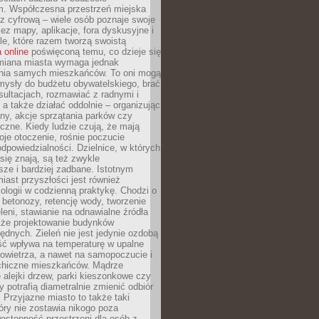
m. Współczesna przestrzeń miejska
 z cyfrową – wiele osób poznaje swoje
ez mapy, aplikacje, fora dyskusyjne i
ale, które razem tworzą swoistą
 online
poświęconą temu, co dzieje się
Zmiana miasta wymaga jednak
ia samych mieszkańców. To oni mogą
mysły do budżetu obywatelskiego, brać
sultacjach, rozmawiać z radnymi i
 a także działać oddolnie – organizując
yny, akcje sprzątania parków czy
czne. Kiedy ludzie czują, że mają
je otoczenie, rośnie poczucie
odpowiedzialności. Dzielnice, w których
ię znają, są też zwykle
sze i bardziej zadbane. Istotnym
ast przyszłości jest również
ologii w codzienną praktykę. Chodzi o
 betonozy, retencję wody, tworzenie
eleni, stawianie na odnawialne źródła
akże projektowanie budynków
dnych. Zieleń nie jest jedynie ozdobą
ść wpływa na temperaturę w upalne
powietrza, a nawet na samopoczucie i
chiczne mieszkańców. Mądrze
alejki drzew, parki kieszonkowe czy
y potrafią diametralnie zmienić odbiór
. Przyjazne miasto to także taki
óry nie zostawia nikogo poza
ostępność przestrzeni dla osób z