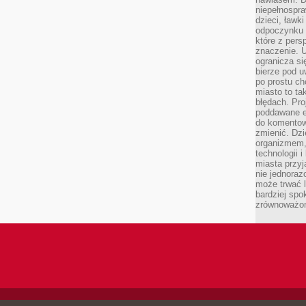
niepełnospra
dzieci, ławk
odpoczynku i
które z per
znaczenie. U
ogranicza się
bierze pod u
po prostu ch
miasto to ta
błędach. Pro
poddawane e
do komentowa
zmienić. Dz
organizmem,
technologii 
miasta przy
nie jednoraz
może trwać l
bardziej spo
zrównoważon