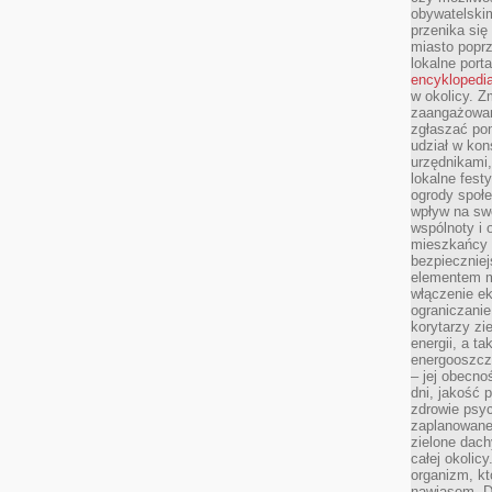
obywatelski
przenika się
miasto poprz
lokalne port
encyklopedia
w okolicy. 
zaangażowan
zgłaszać po
udział w kon
urzędnikami,
lokalne fest
ogrody społe
wpływ na swo
wspólnoty i 
mieszkańcy s
bezpieczniej
elementem mi
włączenie ek
ograniczanie
korytarzy zi
energii, a t
energooszczę
– jej obecno
dni, jakość 
zdrowie psy
zaplanowane 
zielone dach
całej okolicy
organizm, kt
nawiasem. D