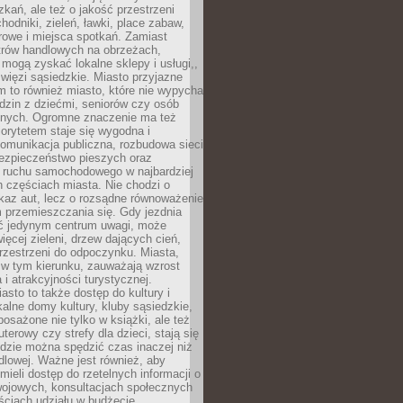
kań, ale też o jakość przestrzeni
hodniki, zieleń, ławki, place zabaw,
rowe i miejsca spotkań. Zamiast
ntrów handlowych na obrzeżach,
 mogą zyskać lokalne sklepy i usługi,,
 więzi sąsiedzkie. Miasto przyjazne
 to również miasto, które nie wypycha
dzin z dziećmi, seniorów czy osób
nych. Ogromne znaczenie ma też
riorytetem staje się wygodna i
omunikacja publiczna, rozbudowa sieci
bezpieczeństwo pieszych oraz
e ruchu samochodowego w najbardziej
 częściach miasta. Nie chodzi o
kaz aut, lecz o rozsądne równoważenie
 przemieszczania się. Gdy jezdnia
yć jedynym centrum uwagi, może
więcej zieleni, drzew dających cień,
przestrzeni do odpoczynku. Miasta,
 w tym kierunku, zauważają wzrost
 i atrakcyjności turystycznej.
asto to także dostęp do kultury i
kalne domy kultury, kluby sąsiedzkie,
yposażone nie tylko w książki, ale też
terowy czy strefy dla dzieci, stają się
dzie można spędzić czas inaczej niż
ndlowej. Ważne jest również, aby
ieli dostęp do rzetelnych informacji o
wojowych, konsultacjach społecznych
ściach udziału w budżecie