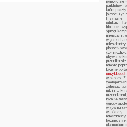
pojawić się 
parkletów i 
które poszły
jakości życia
Przyjazne mi
edukacji. Lo
biblioteki w
sprzęt kompu
miejscami, g
w galerii ha
mieszkańcy m
planach roz
czy możliwo
obywatelski
przenika się
miasto poprz
lokalne port
encyklopedia
w okolicy. 
zaangażowan
zgłaszać po
udział w kon
urzędnikami,
lokalne fest
ogrody społe
wpływ na swo
wspólnoty i 
mieszkańcy s
bezpieczniej
elementem mi