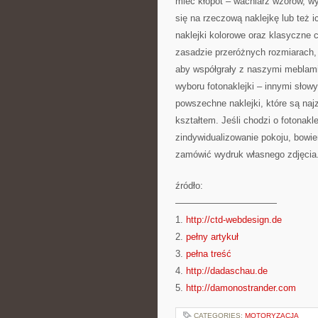
mieć kłopot – wachlarz wzorów, wy
się na rzeczową naklejkę lub te
naklejki kolorowe oraz klasyczne 
zasadzie przeróżnych rozmiarach, 
aby współgrały z naszymi meblam
wyboru fotonaklejki – innymi słowy
powszechne naklejki, które są na
kształtem. Jeśli chodzi o fotonakl
zindywidualizowanie pokoju, bowi
zamówić wydruk własnego zdjęcia
źródło:
———————————
1.
http://ctd-webdesign.de
2.
pełny artykuł
3.
pełna treść
4.
http://dadaschau.de
5.
http://damonostrander.com
CATEGORIES:
MOTORYZACJA