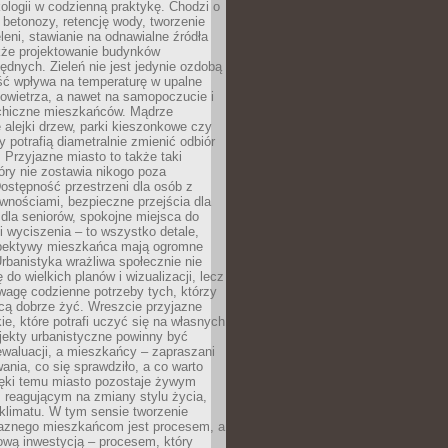
ologii w codzienną praktykę. Chodzi o
 betonozy, retencję wody, tworzenie
eleni, stawianie na odnawialne źródła
akże projektowanie budynków
dnych. Zieleń nie jest jedynie ozdobą
ść wpływa na temperaturę w upalne
powietrza, a nawet na samopoczucie i
chiczne mieszkańców. Mądrze
alejki drzew, parki kieszonkowe czy
y potrafią diametralnie zmienić odbiór
. Przyjazne miasto to także taki
óry nie zostawia nikogo poza
ostępność przestrzeni dla osób z
wnościami, bezpieczne przejścia dla
i dla seniorów, spokojne miejsca do
 wyciszenia – to wszystko detale,
spektywy mieszkańca mają ogromne
rbanistyka wrażliwa społecznie nie
 do wielkich planów i wizualizacji, lecz
wagę codzienne potrzeby tych, którzy
cą dobrze żyć. Wreszcie przyjazne
kie, które potrafi uczyć się na własnych
jekty urbanistyczne powinny być
waluacji, a mieszkańcy – zapraszani
nia, co się sprawdziło, a co warto
ięki temu miasto pozostaje żywym
 reagującym na zmiany stylu życia,
i klimatu. W tym sensie tworzenie
jaznego mieszkańcom jest procesem, a
ową inwestycją – procesem, który