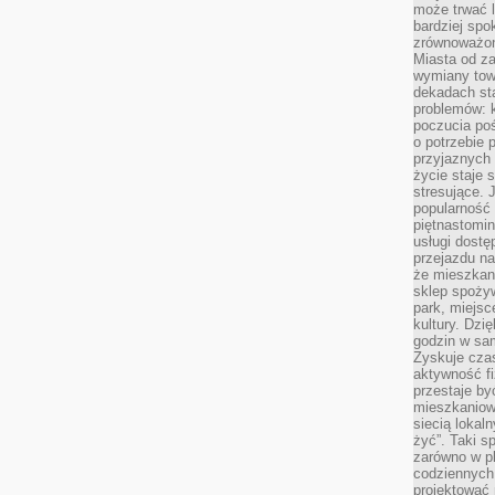
może trwać l
bardziej spo
zrównoważon
Miasta od z
wymiany towa
dekadach sta
problemów: 
poczucia poś
o potrzebie 
przyjaznych
życie staje 
stresujące. 
popularność 
piętnastomi
usługi dostę
przejazdu na
że mieszkani
sklep spożyw
park, miejsc
kultury. Dzi
godzin w sam
Zyskuje czas
aktywność f
przestaje by
mieszkaniowe
siecią lokal
żyć”. Taki 
zarówno w pl
codziennych
projektować 