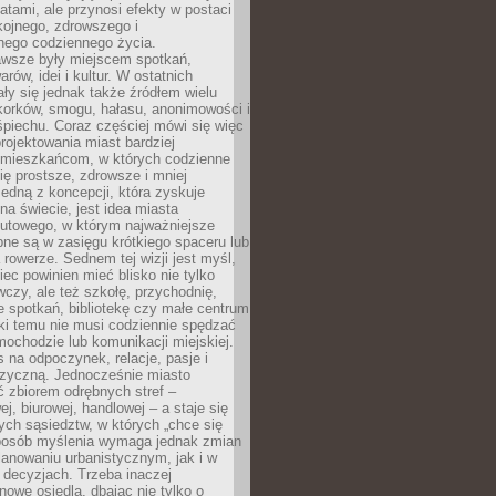
atami, ale przynosi efekty w postaci
kojnego, zdrowszego i
ego codziennego życia.
awsze były miejscem spotkań,
rów, idei i kultur. W ostatnich
ły się jednak także źródłem wielu
korków, smogu, hałasu, anonimowości i
piechu. Coraz częściej mówi się więc
projektowania miast bardziej
 mieszkańcom, w których codzienne
się prostsze, zdrowsze i mniej
Jedną z koncepcji, która zyskuje
na świecie, jest idea miasta
nutowego, w którym najważniejsze
pne są w zasięgu krótkiego spaceru lub
 rowerze. Sednem tej wizji jest myśl,
ec powinien mieć blisko nie tylko
czy, ale też szkołę, przychodnię,
e spotkań, bibliotekę czy małe centrum
ęki temu nie musi codziennie spędzać
ochodzie lub komunikacji miejskiej.
 na odpoczynek, relacje, pasje i
izyczną. Jednocześnie miasto
ć zbiorem odrębnych stref –
j, biurowej, handlowej – a staje się
nych sąsiedztw, w których „chce się
sposób myślenia wymaga jednak zmian
anowaniu urbanistycznym, jak i w
 decyzjach. Trzeba inaczej
nowe osiedla, dbając nie tylko o