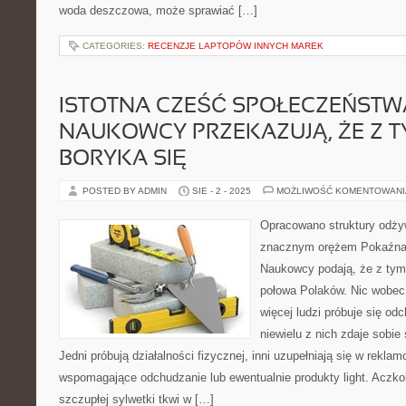
woda deszczowa, może sprawiać […]
CATEGORIES:
RECENZJE LAPTOPÓW INNYCH MAREK
ISTOTNA CZEŚĆ SPOŁECZEŃSTW
NAUKOWCY PRZEKAZUJĄ, ŻE Z 
BORYKA SIĘ
POSTED BY ADMIN
SIE - 2 - 2025
MOŻLIWOŚĆ KOMENTOWAN
Opracowano struktury odżyw
znacznym orężem Pokaźna 
Naukowcy podają, że z tym
połowa Polaków. Nic wobec 
więcej ludzi próbuje się od
niewielu z nich zdaje sobie 
Jedni próbują działalności fizycznej, inni uzupełniają się w rekl
wspomagające odchudzanie lub ewentualnie produkty light. Aczk
szczupłej sylwetki tkwi w […]