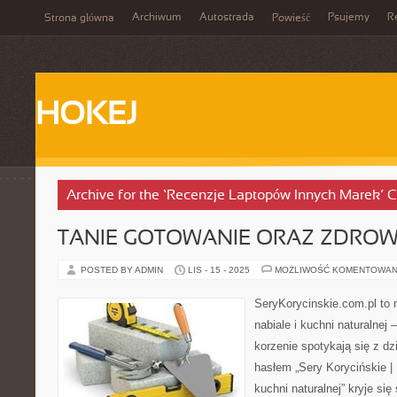
Archiwum
Autostrada
Psujemy
R
Strona główna
Powieść
HOKEJ
Archive for the ‘Recenzje Laptopów Innych Marek’ 
TANIE GOTOWANIE ORAZ ZDROW
POSTED BY ADMIN
LIS - 15 - 2025
MOŻLIWOŚĆ KOMENTOWAN
SeryKorycinskie.com.pl to 
nabiale i kuchni naturalnej 
korzenie spotykają się z d
hasłem „Sery Korycińskie | 
kuchni naturalnej” kryje się