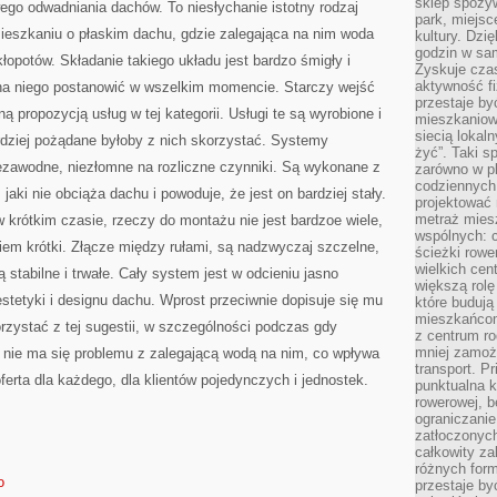
sklep spożyw
go odwadniania dachów. To niesłychanie istotny rodzaj
park, miejsc
mieszkaniu o płaskim dachu, gdzie zalegająca na nim woda
kultury. Dzi
godzin w sam
opotów. Składanie takiego układu jest bardzo śmigły i
Zyskuje czas
aktywność f
 na niego postanowić w wszelkim momencie. Starczy wejść
przestaje by
ną propozycją usług w tej kategorii. Usługi te są wyrobione i
mieszkaniowe
siecią lokal
rdziej pożądane byłoby z nich skorzystać. Systemy
żyć”. Taki 
iezawodne, niezłomne na rozliczne czynniki. Są wykonane z
zarówno w pl
codziennych
jaki nie obciąża dachu i powoduje, że jest on bardziej stały.
projektować 
metraż miesz
 krótkim czasie, rzeczy do montażu nie jest bardzoe wiele,
wspólnych: c
kiem krótki. Złącze między rułami, są nadzwyczaj szczelne,
ścieżki rowe
wielkich ce
stabilne i trwałe. Cały system jest w odcieniu jasno
większą rolę
estetyki i designu dachu. Wprost przeciwnie dopisuje się mu
które budują
mieszkańcom
zystać z tej sugestii, w szczególności podczas gdy
z centrum ro
mniej zamoż
 nie ma się problemu z zalegającą wodą na nim, co wpływa
transport. P
ferta dla każdego, dla klientów pojedynczych i jednostek.
punktualna k
rowerowej, 
ograniczani
zatłoczonych
całkowity za
różnych form
o
przestaje b