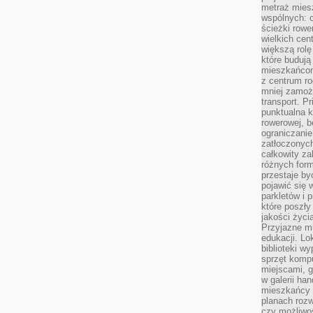
metraż miesz
wspólnych: c
ścieżki rowe
wielkich ce
większą rolę
które budują
mieszkańcom
z centrum ro
mniej zamoż
transport. P
punktualna k
rowerowej, 
ograniczani
zatłoczonych
całkowity za
różnych form
przestaje b
pojawić się 
parkletów i 
które poszły
jakości życia
Przyjazne mi
edukacji. Lo
biblioteki w
sprzęt kompu
miejscami, g
w galerii ha
mieszkańcy m
planach roz
czy możliwo