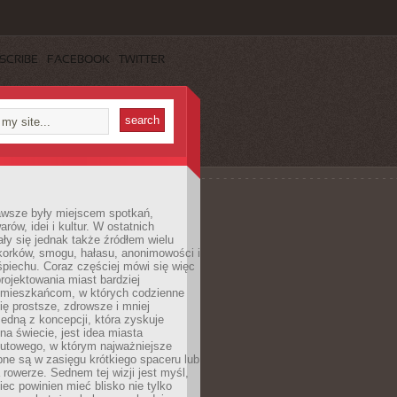
SCRIBE
FACEBOOK
TWITTER
awsze były miejscem spotkań,
rów, idei i kultur. W ostatnich
ły się jednak także źródłem wielu
korków, smogu, hałasu, anonimowości i
piechu. Coraz częściej mówi się więc
projektowania miast bardziej
 mieszkańcom, w których codzienne
się prostsze, zdrowsze i mniej
Jedną z koncepcji, która zyskuje
na świecie, jest idea miasta
nutowego, w którym najważniejsze
pne są w zasięgu krótkiego spaceru lub
 rowerze. Sednem tej wizji jest myśl,
ec powinien mieć blisko nie tylko