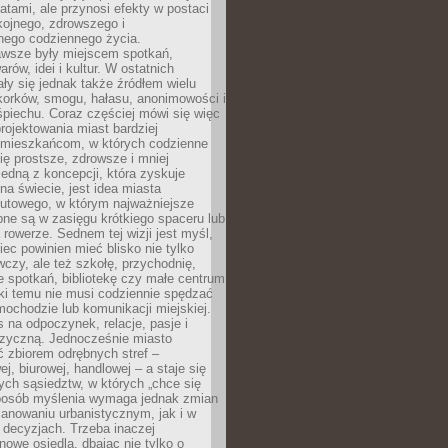
atami, ale przynosi efekty w postaci
kojnego, zdrowszego i
ego codziennego życia.
awsze były miejscem spotkań,
rów, idei i kultur. W ostatnich
ły się jednak także źródłem wielu
korków, smogu, hałasu, anonimowości i
piechu. Coraz częściej mówi się więc
projektowania miast bardziej
 mieszkańcom, w których codzienne
się prostsze, zdrowsze i mniej
Jedną z koncepcji, która zyskuje
na świecie, jest idea miasta
nutowego, w którym najważniejsze
pne są w zasięgu krótkiego spaceru lub
 rowerze. Sednem tej wizji jest myśl,
ec powinien mieć blisko nie tylko
czy, ale też szkołę, przychodnię,
e spotkań, bibliotekę czy małe centrum
ęki temu nie musi codziennie spędzać
ochodzie lub komunikacji miejskiej.
 na odpoczynek, relacje, pasje i
izyczną. Jednocześnie miasto
ć zbiorem odrębnych stref –
j, biurowej, handlowej – a staje się
nych sąsiedztw, w których „chce się
sposób myślenia wymaga jednak zmian
anowaniu urbanistycznym, jak i w
 decyzjach. Trzeba inaczej
nowe osiedla, dbając nie tylko o