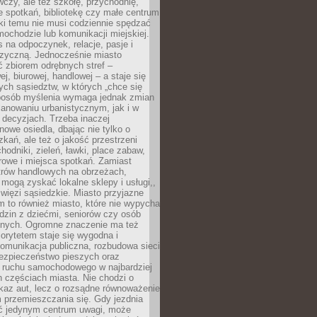
czy, ale też szkołę, przychodnię,
e spotkań, bibliotekę czy małe centrum
ęki temu nie musi codziennie spędzać
ochodzie lub komunikacji miejskiej.
 na odpoczynek, relacje, pasje i
izyczną. Jednocześnie miasto
ć zbiorem odrębnych stref –
j, biurowej, handlowej – a staje się
nych sąsiedztw, w których „chce się
sposób myślenia wymaga jednak zmian
anowaniu urbanistycznym, jak i w
 decyzjach. Trzeba inaczej
nowe osiedla, dbając nie tylko o
kań, ale też o jakość przestrzeni
hodniki, zieleń, ławki, place zabaw,
rowe i miejsca spotkań. Zamiast
ntrów handlowych na obrzeżach,
 mogą zyskać lokalne sklepy i usługi,,
 więzi sąsiedzkie. Miasto przyjazne
 to również miasto, które nie wypycha
dzin z dziećmi, seniorów czy osób
nych. Ogromne znaczenie ma też
riorytetem staje się wygodna i
omunikacja publiczna, rozbudowa sieci
bezpieczeństwo pieszych oraz
e ruchu samochodowego w najbardziej
 częściach miasta. Nie chodzi o
kaz aut, lecz o rozsądne równoważenie
 przemieszczania się. Gdy jezdnia
yć jedynym centrum uwagi, może