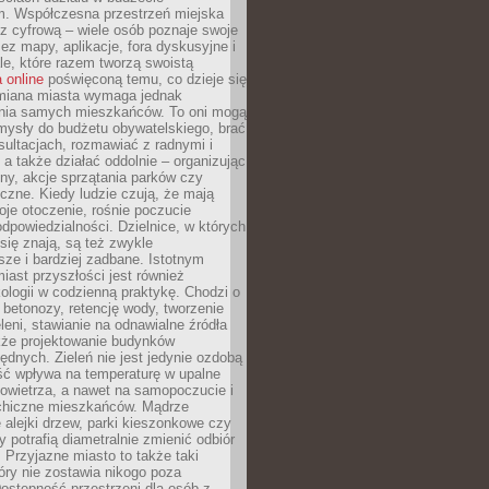
m. Współczesna przestrzeń miejska
 z cyfrową – wiele osób poznaje swoje
ez mapy, aplikacje, fora dyskusyjne i
ale, które razem tworzą swoistą
 online
poświęconą temu, co dzieje się
Zmiana miasta wymaga jednak
ia samych mieszkańców. To oni mogą
mysły do budżetu obywatelskiego, brać
sultacjach, rozmawiać z radnymi i
 a także działać oddolnie – organizując
yny, akcje sprzątania parków czy
czne. Kiedy ludzie czują, że mają
je otoczenie, rośnie poczucie
odpowiedzialności. Dzielnice, w których
ię znają, są też zwykle
sze i bardziej zadbane. Istotnym
ast przyszłości jest również
ologii w codzienną praktykę. Chodzi o
 betonozy, retencję wody, tworzenie
eleni, stawianie na odnawialne źródła
akże projektowanie budynków
dnych. Zieleń nie jest jedynie ozdobą
ść wpływa na temperaturę w upalne
powietrza, a nawet na samopoczucie i
chiczne mieszkańców. Mądrze
alejki drzew, parki kieszonkowe czy
y potrafią diametralnie zmienić odbiór
. Przyjazne miasto to także taki
óry nie zostawia nikogo poza
ostępność przestrzeni dla osób z