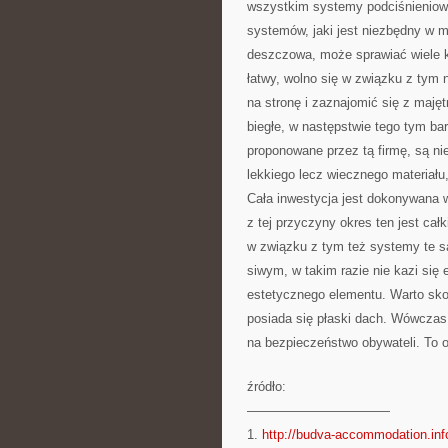
wszystkim systemy podciśnieniowe
systemów, jaki jest niezbędny w 
deszczowa, może sprawiać wiele kł
łatwy, wolno się w związku z tym
na stronę
i zaznajomić się z majęt
biegłe, w następstwie tego tym ba
proponowane przez tą firmę, są n
lekkiego lecz wiecznego materiału, 
Cała inwestycja jest dokonywana w
z tej przyczyny okres ten jest cał
w związku z tym też systemy te są 
siwym, w takim razie nie kazi się 
estetycznego elementu. Warto skor
posiada się płaski dach. Wówczas
na bezpieczeństwo obywateli. To o
źródło:
———————————
1.
http://budva-accommodation.inf