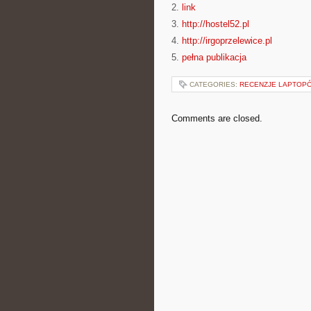
2.
link
3.
http://hostel52.pl
4.
http://irgoprzelewice.pl
5.
pełna publikacja
CATEGORIES:
RECENZJE LAPTOP
Comments are closed.