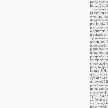
może trwać l
bardziej spo
zrównoważon
Miasta od z
wymiany towa
dekadach sta
problemów: 
poczucia poś
o potrzebie 
przyjaznych
życie staje 
stresujące. 
popularność 
piętnastomi
usługi dostę
przejazdu na
że mieszkani
sklep spożyw
park, miejsc
kultury. Dzi
godzin w sam
Zyskuje czas
aktywność f
przestaje by
mieszkaniowe
siecią lokal
żyć”. Taki 
zarówno w pl
codziennych
projektować 