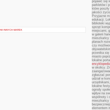
pojawić się 
parkletów i 
które poszły
jakości życia
Przyjazne mi
edukacji. Lo
biblioteki w
sprzęt kompu
ÓW INNYCH MAREK
miejscami, g
w galerii ha
mieszkańcy m
planach roz
czy możliwo
obywatelski
przenika się
miasto poprz
lokalne port
encyklopedia
w okolicy. 
zaangażowan
zgłaszać po
udział w kon
urzędnikami,
lokalne fest
ogrody społe
wpływ na swo
wspólnoty i 
mieszkańcy s
bezpieczniej
elementem mi