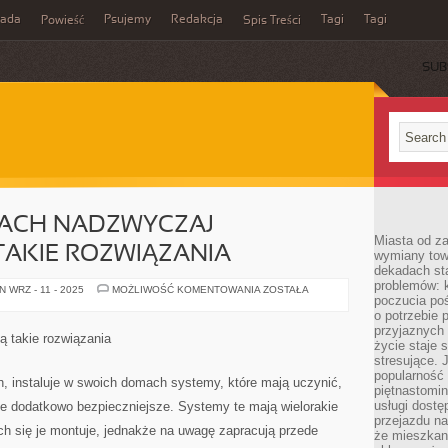
rada
Psujemy
Redakcja
Tagi
Tagi
Powieść
Spis Treści
SUB
ACH NADZWYCZAJ
Miasta od z
TAKIE ROZWIĄZANIA
wymiany towa
dekadach sta
problemów: 
W
 WRZ - 11 - 2025
MOŻLIWOŚĆ KOMENTOWANIA
ZOSTAŁA
poczucia poś
NASZYCH
PORACH
o potrzebie 
NADZWYCZAJ
przyjaznych
ATRAKCYJNE
 takie rozwiązania
SĄ
życie staje 
TAKIE
stresujące. 
ROZWIĄZANIA
popularność 
 instaluje w swoich domach systemy, które mają uczynić,
piętnastomi
usługi dostę
e dodatkowo bezpieczniejsze. Systemy te mają wielorakie
przejazdu na
ch się je montuje, jednakże na uwagę zapracują przede
że mieszkani