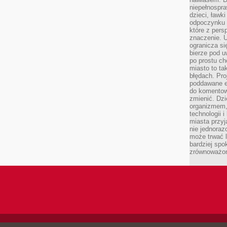
niepełnospra
dzieci, ławk
odpoczynku i
które z per
znaczenie. U
ogranicza się
bierze pod u
po prostu ch
miasto to ta
błędach. Pro
poddawane e
do komentowa
zmienić. Dz
organizmem,
technologii 
miasta przy
nie jednoraz
może trwać l
bardziej spo
zrównoważon