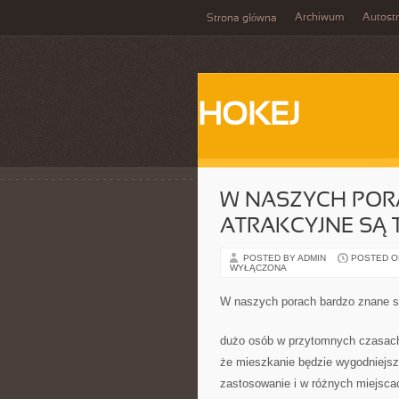
Archiwum
Autost
Strona główna
HOKEJ
W NASZYCH POR
ATRAKCYJNE SĄ 
POSTED BY ADMIN
POSTED ON
WYŁĄCZONA
W naszych porach bardzo znane są
dużo osób w przytomnych czasach,
że mieszkanie będzie wygodniejsz
zastosowanie i w różnych miejsca