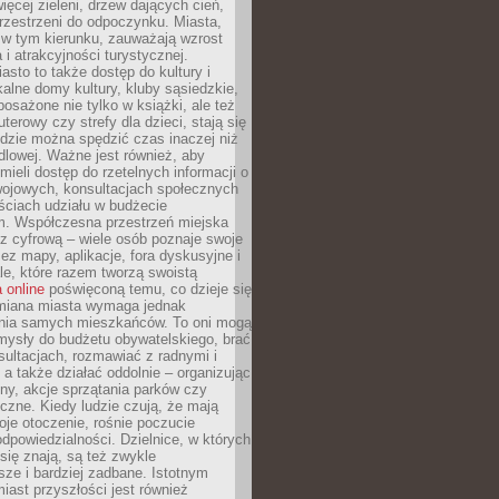
więcej zieleni, drzew dających cień,
przestrzeni do odpoczynku. Miasta,
 w tym kierunku, zauważają wzrost
 i atrakcyjności turystycznej.
asto to także dostęp do kultury i
kalne domy kultury, kluby sąsiedzkie,
yposażone nie tylko w książki, ale też
terowy czy strefy dla dzieci, stają się
dzie można spędzić czas inaczej niż
ndlowej. Ważne jest również, aby
ieli dostęp do rzetelnych informacji o
wojowych, konsultacjach społecznych
ściach udziału w budżecie
m. Współczesna przestrzeń miejska
 z cyfrową – wiele osób poznaje swoje
ez mapy, aplikacje, fora dyskusyjne i
ale, które razem tworzą swoistą
 online
poświęconą temu, co dzieje się
Zmiana miasta wymaga jednak
ia samych mieszkańców. To oni mogą
mysły do budżetu obywatelskiego, brać
sultacjach, rozmawiać z radnymi i
 a także działać oddolnie – organizując
yny, akcje sprzątania parków czy
czne. Kiedy ludzie czują, że mają
je otoczenie, rośnie poczucie
odpowiedzialności. Dzielnice, w których
ię znają, są też zwykle
sze i bardziej zadbane. Istotnym
ast przyszłości jest również