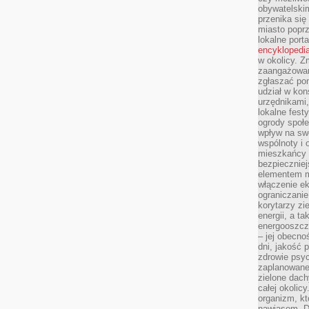
obywatelski
przenika się
miasto poprz
lokalne port
encyklopedia
w okolicy. 
zaangażowan
zgłaszać po
udział w kon
urzędnikami,
lokalne fest
ogrody społe
wpływ na swo
wspólnoty i 
mieszkańcy s
bezpieczniej
elementem mi
włączenie ek
ograniczanie
korytarzy zi
energii, a t
energooszczę
– jej obecno
dni, jakość 
zdrowie psy
zaplanowane 
zielone dach
całej okolicy
organizm, kt
nawiasem. D