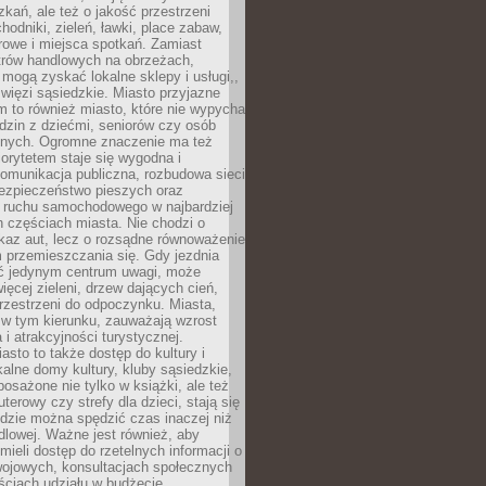
kań, ale też o jakość przestrzeni
hodniki, zieleń, ławki, place zabaw,
rowe i miejsca spotkań. Zamiast
ntrów handlowych na obrzeżach,
 mogą zyskać lokalne sklepy i usługi,,
 więzi sąsiedzkie. Miasto przyjazne
 to również miasto, które nie wypycha
dzin z dziećmi, seniorów czy osób
nych. Ogromne znaczenie ma też
riorytetem staje się wygodna i
omunikacja publiczna, rozbudowa sieci
bezpieczeństwo pieszych oraz
e ruchu samochodowego w najbardziej
 częściach miasta. Nie chodzi o
kaz aut, lecz o rozsądne równoważenie
 przemieszczania się. Gdy jezdnia
yć jedynym centrum uwagi, może
więcej zieleni, drzew dających cień,
przestrzeni do odpoczynku. Miasta,
 w tym kierunku, zauważają wzrost
 i atrakcyjności turystycznej.
asto to także dostęp do kultury i
kalne domy kultury, kluby sąsiedzkie,
yposażone nie tylko w książki, ale też
terowy czy strefy dla dzieci, stają się
dzie można spędzić czas inaczej niż
ndlowej. Ważne jest również, aby
ieli dostęp do rzetelnych informacji o
wojowych, konsultacjach społecznych
ściach udziału w budżecie