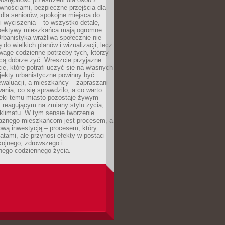
wnościami, bezpieczne przejścia dla
i dla seniorów, spokojne miejsca do
 wyciszenia – to wszystko detale,
spektywy mieszkańca mają ogromne
rbanistyka wrażliwa społecznie nie
 do wielkich planów i wizualizacji, lecz
wagę codzienne potrzeby tych, którzy
cą dobrze żyć. Wreszcie przyjazne
kie, które potrafi uczyć się na własnych
jekty urbanistyczne powinny być
waluacji, a mieszkańcy – zapraszani
nia, co się sprawdziło, a co warto
ięki temu miasto pozostaje żywym
 reagującym na zmiany stylu życia,
i klimatu. W tym sensie tworzenie
jaznego mieszkańcom jest procesem, a
ową inwestycją – procesem, który
atami, ale przynosi efekty w postaci
kojnego, zdrowszego i
ego codziennego życia.