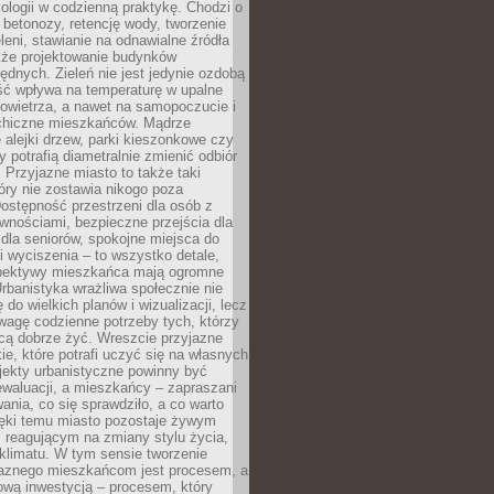
ologii w codzienną praktykę. Chodzi o
 betonozy, retencję wody, tworzenie
eleni, stawianie na odnawialne źródła
akże projektowanie budynków
dnych. Zieleń nie jest jedynie ozdobą
ść wpływa na temperaturę w upalne
powietrza, a nawet na samopoczucie i
chiczne mieszkańców. Mądrze
alejki drzew, parki kieszonkowe czy
y potrafią diametralnie zmienić odbiór
. Przyjazne miasto to także taki
óry nie zostawia nikogo poza
ostępność przestrzeni dla osób z
wnościami, bezpieczne przejścia dla
i dla seniorów, spokojne miejsca do
 wyciszenia – to wszystko detale,
spektywy mieszkańca mają ogromne
rbanistyka wrażliwa społecznie nie
 do wielkich planów i wizualizacji, lecz
wagę codzienne potrzeby tych, którzy
cą dobrze żyć. Wreszcie przyjazne
kie, które potrafi uczyć się na własnych
jekty urbanistyczne powinny być
waluacji, a mieszkańcy – zapraszani
nia, co się sprawdziło, a co warto
ięki temu miasto pozostaje żywym
 reagującym na zmiany stylu życia,
i klimatu. W tym sensie tworzenie
jaznego mieszkańcom jest procesem, a
ową inwestycją – procesem, który