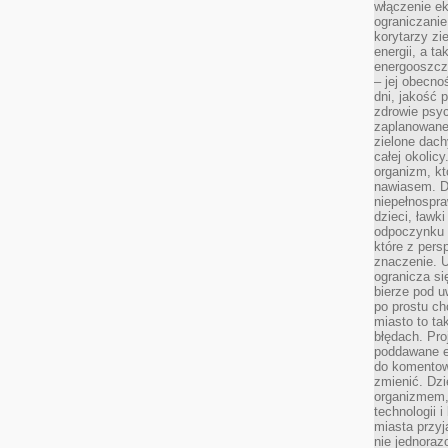
włączenie ek
ograniczanie
korytarzy zi
energii, a t
energooszczę
– jej obecno
dni, jakość 
zdrowie psy
zaplanowane 
zielone dach
całej okolicy
organizm, kt
nawiasem. D
niepełnospra
dzieci, ławk
odpoczynku i
które z per
znaczenie. U
ogranicza się
bierze pod u
po prostu ch
miasto to ta
błędach. Pro
poddawane e
do komentowa
zmienić. Dz
organizmem,
technologii 
miasta przy
nie jednoraz