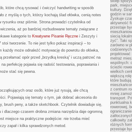
sklep spożyw
park, miejsc
osób, które chcą rysować i ćwiczyć handwriting w sposób
kultury. Dzi
godzin w sam
o z myślą o tych, którzy kochają ślad ołówka, cenią notes
Zyskuje czas
 rysunku oraz piśmie. Strona prowadzi czytelnika od
aktywność f
przestaje by
ćwiczenia, aż po bardziej rozbudowane tematy związane z
mieszkaniowe
ekawe kategorie to
Kreatywne Pisanie Ręczne
i Zeszyty i
siecią lokal
żyć”. Taki 
stoi tworzenie. To nie jest tylko pokaz inspiracji – to
zarówno w pl
codziennych
ym każdy może odnaleźć motywację do powrotu do ołówka,
projektować 
ą przełamać opór przed „brzydką kreską” i uczą patrzeć na
metraż miesz
wspólnych: c
i na perfekcję pojawia się radość testowania, poprawiania i
ścieżki rowe
 może stać się pewna.
wielkich ce
większą rolę
które budują
mieszkańcom
z centrum ro
oczątkujących oraz osób, które już rysują, ale chcą
mniej zamoż
ci. Pojawiają się tematy o tym, jak dobrać akcesoria do
transport. P
punktualna k
ery, brush peny, a także sketchbook. Czytelnik dowiaduje się,
rowerowej, 
ograniczani
ru i dlaczego czasem drobna zmiana narzędzia daje ogromną
zatłoczonych
est miejsce na praktyczne podejście: nie trzeba mieć
całkowity za
różnych form
czy zapał i kilka sprawdzonych metod.
przestaje b