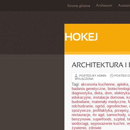
Archiwum
Autost
Strona główna
HOKEJ
ARCHITEKTURA I
POSTED BY ADMIN
POSTED ON
WYŁĄCZONA
Tagi:
akcesoria kuchenne
,
apteka
badania genetyczne
,
biotechnolog
diagnostyka
,
dieta
,
dom
,
elektryka
edukacyjne
,
instalacje domowe
,
ka
budowlane
,
materiały medyczne
,
M
odchudzanie
,
ogród
,
ogrodnictwo
,
spożywcze
,
profilaktyka
,
przepisy
restauracje
,
rtv agd
,
samochody
,
s
benzynowe
,
superfoods
,
szpital
,
t
wodociągi
,
wyposażenie kuchni
,
w
żywienie
,
zdrowie