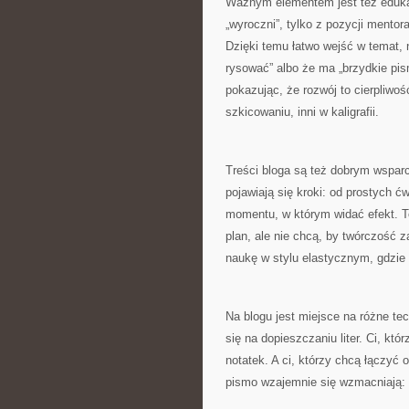
Ważnym elementem jest też edukacy
„wyroczni”, tylko z pozycji mentor
Dzięki temu łatwo wejść w temat, n
rysować” albo że ma „brzydkie pi
pokazując, że rozwój to cierpliwo
szkicowaniu, inni w kaligrafii.
Treści bloga są też dobrym wsparc
pojawiają się kroki: od prostych 
momentu, w którym widać efekt. To
plan, ale nie chcą, by twórczość z
naukę w stylu elastycznym, gdzi
Na blogu jest miejsce na różne te
się na dopieszczaniu liter. Ci, kt
notatek. A ci, którzy chcą łączyć 
pismo wzajemnie się wzmacniają: ty