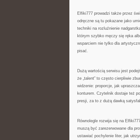
Elfiki777 prowadzi także przez ś
odręczne są tu pokazane jako umie
techniki na rozluźnienie nadgarstk
którym szybko męczy się ręka albo
wsparciem nie tylko dla artystyczn
pisać.
Dużą wartością serwisu jest podejś
że „talent” to często cierpliwie zb
widzenie: proporcje, jak upraszcza
konturem. Czytelnik dostaje też 
presji, za to z dużą dawką satysfak
Równolegle rozwija się na Elfiki777
muszą być zarezerwowane dla prof
ustawiać pochylenie liter, jak utr