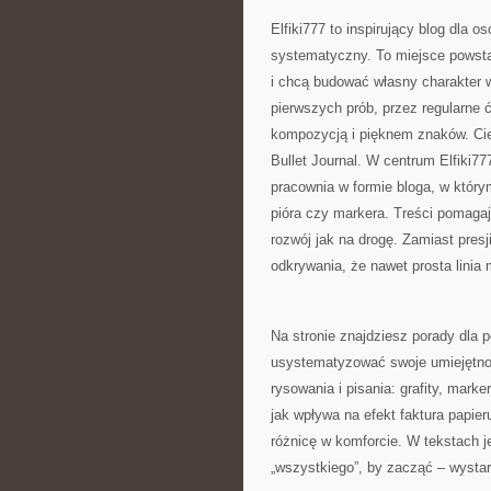
Elfiki777 to inspirujący blog dla 
systematyczny. To miejsce powstał
i chcą budować własny charakter w
pierwszych prób, przez regularne 
kompozycją i pięknem znaków. Ci
Bullet Journal. W centrum Elfiki777 
pracownia w formie bloga, w któr
pióra czy markera. Treści pomagaj
rozwój jak na drogę. Zamiast presj
odkrywania, że nawet prosta linia
Na stronie znajdziesz porady dla p
usystematyzować swoje umiejętnoś
rysowania i pisania: grafity, mark
jak wpływa na efekt faktura papie
różnicę w komforcie. W tekstach j
„wszystkiego”, by zacząć – wystar