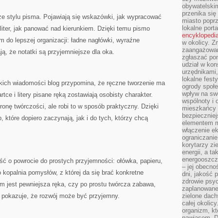
obywatelski
przenika się
ze stylu pisma. Pojawiają się wskazówki, jak wypracować
miasto poprz
lokalne port
liter, jak panować nad kierunkiem. Dzięki temu pismo
encyklopedia
 do lepszej organizacji: ładne nagłówki, wyraźne
w okolicy. 
zaangażowan
ają, że notatki są przyjemniejsze dla oka.
zgłaszać po
udział w kon
urzędnikami,
lokalne fest
bkich wiadomości blog przypomina, że ręczne tworzenie ma
ogrody społe
wpływ na swo
ce i litery pisane ręką zostawiają osobisty charakter.
wspólnoty i 
tronę twórczości, ale robi to w sposób praktyczny. Dzięki
mieszkańcy s
bezpieczniej
, które dopiero zaczynają, jak i do tych, którzy chcą
elementem mi
włączenie ek
ograniczanie
korytarzy zi
energii, a t
energooszczę
ć o powrocie do prostych przyjemności: ołówka, papieru,
– jej obecno
o kopalnia pomysłów, z której da się brać konkretne
dni, jakość 
zdrowie psy
em jest pewniejsza ręka, czy po prostu twórcza zabawa,
zaplanowane 
 i pokazuje, że rozwój może być przyjemny.
zielone dach
całej okolicy
organizm, kt
nawiasem. D