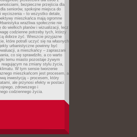
wnościami, bezpieczne przejścia dla
i dla seniorów, spokojne miejsca do
 wyciszenia – to wszystko detale,
spektywy mieszkańca mają ogromne
rbanistyka wrażliwa społecznie nie
 do wielkich planów i wizualizacji, lecz
wagę codzienne potrzeby tych, którzy
cą dobrze żyć. Wreszcie przyjazne
kie, które potrafi uczyć się na własnych
jekty urbanistyczne powinny być
waluacji, a mieszkańcy – zapraszani
nia, co się sprawdziło, a co warto
ięki temu miasto pozostaje żywym
 reagującym na zmiany stylu życia,
i klimatu. W tym sensie tworzenie
jaznego mieszkańcom jest procesem, a
ową inwestycją – procesem, który
atami, ale przynosi efekty w postaci
kojnego, zdrowszego i
ego codziennego życia.