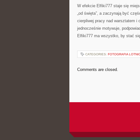
W efekcie Elfiki777 staje się miej
„od święta”, a zaczynają być częś
cierpliwej pracy nad warsztatem i 
jednocześnie motywuje, podpowiad
Elfiki777 ma wszystko, by stać 
CATEGORIES:
FOTOGRAFIA LOTNIC
Comments are closed.