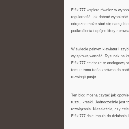
Elfiki777 wspiera również w wybor
regularność, jak dobrać wysokość 
odręczne może stać się narzędziem
podkreślenia i spójne litery sprawi
W świecie pełnym klawiatur i szy
wyjątkową wartość. Rysunek na kart
Elfiki777 celebruje tę analogową s
temu strona trafia zarówno do osób
rozwinąć pasję.
Ten blog można czytać jak opowieś
tuszu, kreski. Jednocześnie jest t
rozwiązania. Niezależnie, czy cel
Elfiki777 daje impuls do działania