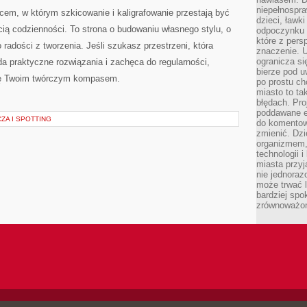
niepełnospra
scem, w którym szkicowanie i kaligrafowanie przestają być
dzieci, ławk
cią codzienności. To strona o budowaniu własnego stylu, o
odpoczynku i
które z per
o radości z tworzenia. Jeśli szukasz przestrzeni, która
znaczenie. U
ogranicza się
a praktyczne rozwiązania i zachęca do regularności,
bierze pod u
się Twoim twórczym kompasem.
po prostu ch
miasto to ta
błędach. Pro
poddawane e
ZA I SPOTTING
do komentowa
zmienić. Dz
organizmem,
technologii 
miasta przy
nie jednoraz
może trwać l
bardziej spo
zrównoważon