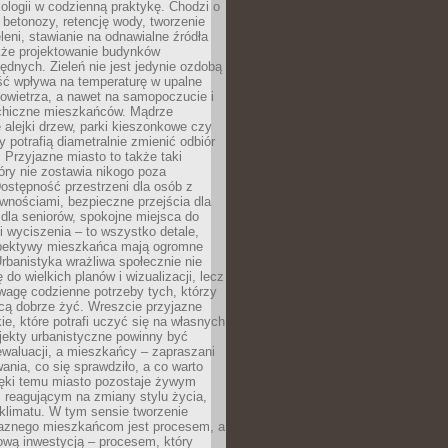
ologii w codzienną praktykę. Chodzi o
 betonozy, retencję wody, tworzenie
eleni, stawianie na odnawialne źródła
akże projektowanie budynków
dnych. Zieleń nie jest jedynie ozdobą
ść wpływa na temperaturę w upalne
powietrza, a nawet na samopoczucie i
chiczne mieszkańców. Mądrze
alejki drzew, parki kieszonkowe czy
y potrafią diametralnie zmienić odbiór
. Przyjazne miasto to także taki
óry nie zostawia nikogo poza
ostępność przestrzeni dla osób z
wnościami, bezpieczne przejścia dla
i dla seniorów, spokojne miejsca do
 wyciszenia – to wszystko detale,
spektywy mieszkańca mają ogromne
rbanistyka wrażliwa społecznie nie
 do wielkich planów i wizualizacji, lecz
wagę codzienne potrzeby tych, którzy
cą dobrze żyć. Wreszcie przyjazne
kie, które potrafi uczyć się na własnych
jekty urbanistyczne powinny być
waluacji, a mieszkańcy – zapraszani
nia, co się sprawdziło, a co warto
ięki temu miasto pozostaje żywym
 reagującym na zmiany stylu życia,
i klimatu. W tym sensie tworzenie
jaznego mieszkańcom jest procesem, a
ową inwestycją – procesem, który