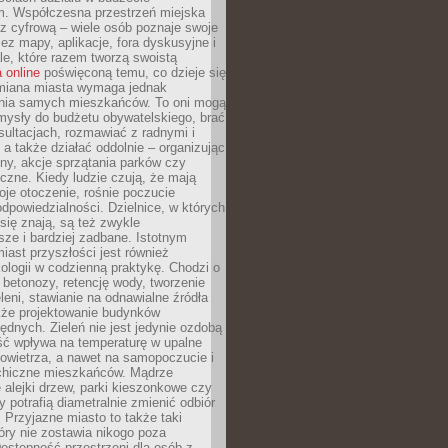
m. Współczesna przestrzeń miejska
 z cyfrową – wiele osób poznaje swoje
ez mapy, aplikacje, fora dyskusyjne i
ale, które razem tworzą swoistą
 online
poświęconą temu, co dzieje się
Zmiana miasta wymaga jednak
ia samych mieszkańców. To oni mogą
mysły do budżetu obywatelskiego, brać
sultacjach, rozmawiać z radnymi i
 a także działać oddolnie – organizując
yny, akcje sprzątania parków czy
czne. Kiedy ludzie czują, że mają
je otoczenie, rośnie poczucie
odpowiedzialności. Dzielnice, w których
ię znają, są też zwykle
sze i bardziej zadbane. Istotnym
ast przyszłości jest również
ologii w codzienną praktykę. Chodzi o
 betonozy, retencję wody, tworzenie
eleni, stawianie na odnawialne źródła
akże projektowanie budynków
dnych. Zieleń nie jest jedynie ozdobą
ść wpływa na temperaturę w upalne
powietrza, a nawet na samopoczucie i
chiczne mieszkańców. Mądrze
alejki drzew, parki kieszonkowe czy
y potrafią diametralnie zmienić odbiór
. Przyjazne miasto to także taki
óry nie zostawia nikogo poza
ostępność przestrzeni dla osób z