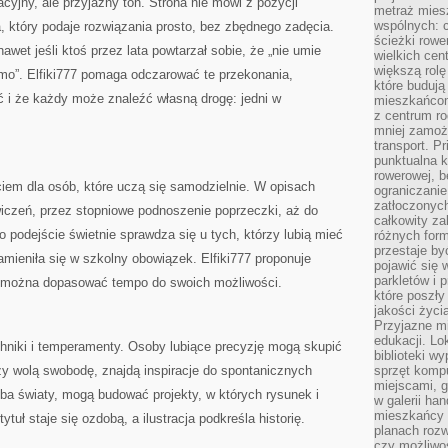
jny, ale przyjazny ton. Strona nie mówi z pozycji
metraż miesz
wspólnych: c
a, który podaje rozwiązania prosto, bez zbędnego zadęcia.
ścieżki rowe
awet jeśli ktoś przez lata powtarzał sobie, że „nie umie
wielkich ce
większą rolę
smo”. Elfiki777 pomaga odczarować te przekonania,
które budują
ść i że każdy może znaleźć własną drogę: jedni w
mieszkańcom
z centrum ro
mniej zamoż
transport. P
punktualna k
rowerowej, 
iem dla osób, które uczą się samodzielnie. W opisach
ograniczani
zatłoczonych
ćwiczeń, przez stopniowe podnoszenie poprzeczki, aż do
całkowity za
 podejście świetnie sprawdza się u tych, którzy lubią mieć
różnych form
przestaje b
amieniła się w szkolny obowiązek. Elfiki777 proponuje
pojawić się 
parkletów i 
e można dopasować tempo do swoich możliwości.
które poszły
jakości życia
Przyjazne mi
edukacji. Lo
chniki i temperamenty. Osoby lubiące precyzję mogą skupić
biblioteki w
órzy wolą swobodę, znajdą inspiracje do spontanicznych
sprzęt kompu
miejscami, g
oba światy, mogą budować projekty, w których rysunek i
w galerii ha
mieszkańcy m
tuł staje się ozdobą, a ilustracja podkreśla historię.
planach roz
czy możliwo