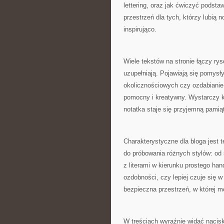
lettering, oraz jak ćwiczyć podst
przestrzeń dla tych, którzy lubią n
inspirująco.
Wiele tekstów na stronie łączy rys
uzupełniają. Pojawiają się pomysły
okolicznościowych czy ozdabianie 
pomocny i kreatywny. Wystarczy k
notatka staje się przyjemną pamią
Charakterystyczne dla bloga jest
do próbowania różnych stylów: od
z literami w kierunku prostego ha
ozdobności, czy lepiej czuje się w c
bezpieczna przestrzeń, w której m
W treściach wyraźnie widać nacisk