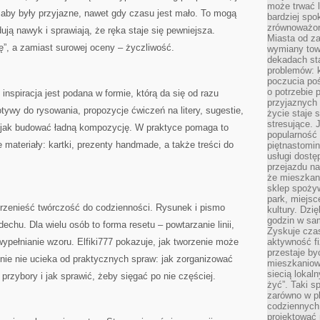
może trwać l
, aby były przyjazne, nawet gdy czasu jest mało. To mogą
bardziej spo
zrównoważon
ują nawyk i sprawiają, że ręka staje się pewniejsza.
Miasta od z
ę”, a zamiast surowej oceny – życzliwość.
wymiany towa
dekadach sta
problemów: 
poczucia poś
o potrzebie 
 inspiracja jest podana w formie, którą da się od razu
przyjaznych
tywy do rysowania, propozycje ćwiczeń na litery, sugestie,
życie staje 
stresujące. 
z jak budować ładną kompozycję. W praktyce pomaga to
popularność 
materiały: kartki, prezenty handmade, a także treści do
piętnastomi
usługi dostę
przejazdu na
że mieszkani
sklep spożyw
park, miejsc
 przenieść twórczość do codzienności. Rysunek i pismo
kultury. Dzi
godzin w sam
echu. Dla wielu osób to forma resetu – powtarzanie linii,
Zyskuje czas
 wypełnianie wzoru. Elfiki777 pokazuje, jak tworzenie może
aktywność f
przestaje by
śnie nie ucieka od praktycznych spraw: jak zorganizować
mieszkaniowe
siecią lokal
przybory i jak sprawić, żeby sięgać po nie częściej.
żyć”. Taki 
zarówno w pl
codziennych
projektować 