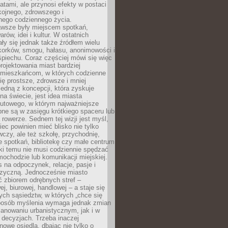
atami, ale przynosi efekty w postaci
kojnego, zdrowszego i
ego codziennego życia.
awsze były miejscem spotkań,
rów, idei i kultur. W ostatnich
ły się jednak także źródłem wielu
korków, smogu, hałasu, anonimowości i
piechu. Coraz częściej mówi się więc
projektowania miast bardziej
 mieszkańcom, w których codzienne
się prostsze, zdrowsze i mniej
Jedną z koncepcji, która zyskuje
na świecie, jest idea miasta
nutowego, w którym najważniejsze
pne są w zasięgu krótkiego spaceru lub
 rowerze. Sednem tej wizji jest myśl,
ec powinien mieć blisko nie tylko
czy, ale też szkołę, przychodnię,
e spotkań, bibliotekę czy małe centrum
ęki temu nie musi codziennie spędzać
ochodzie lub komunikacji miejskiej.
 na odpoczynek, relacje, pasje i
izyczną. Jednocześnie miasto
ć zbiorem odrębnych stref –
j, biurowej, handlowej – a staje się
nych sąsiedztw, w których „chce się
sposób myślenia wymaga jednak zmian
anowaniu urbanistycznym, jak i w
 decyzjach. Trzeba inaczej
nowe osiedla, dbając nie tylko o