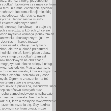
czy, ale też szkołę, przychodnię,
e spotkań, bibliotekę czy małe centrum
ęki temu nie musi codziennie spędzać
ochodzie lub komunikacji miejskiej.
 na odpoczynek, relacje, pasje i
izyczną. Jednocześnie miasto
ć zbiorem odrębnych stref –
j, biurowej, handlowej – a staje się
nych sąsiedztw, w których „chce się
sposób myślenia wymaga jednak zmian
anowaniu urbanistycznym, jak i w
 decyzjach. Trzeba inaczej
nowe osiedla, dbając nie tylko o
kań, ale też o jakość przestrzeni
hodniki, zieleń, ławki, place zabaw,
rowe i miejsca spotkań. Zamiast
ntrów handlowych na obrzeżach,
 mogą zyskać lokalne sklepy i usługi,,
 więzi sąsiedzkie. Miasto przyjazne
 to również miasto, które nie wypycha
dzin z dziećmi, seniorów czy osób
nych. Ogromne znaczenie ma też
riorytetem staje się wygodna i
omunikacja publiczna, rozbudowa sieci
bezpieczeństwo pieszych oraz
e ruchu samochodowego w najbardziej
 częściach miasta. Nie chodzi o
kaz aut, lecz o rozsądne równoważenie
 przemieszczania się. Gdy jezdnia
yć jedynym centrum uwagi, może