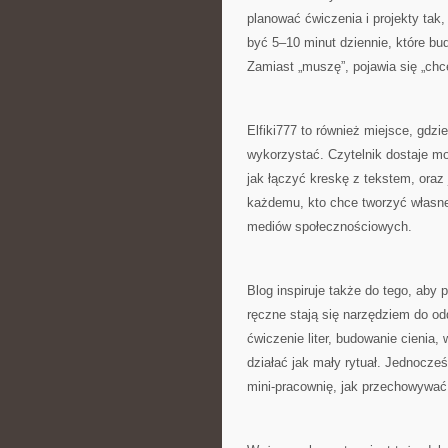
planować ćwiczenia i projekty tak
być 5–10 minut dziennie, które bud
Zamiast „muszę”, pojawia się „chc
Elfiki777 to również miejsce, gdzie
wykorzystać. Czytelnik dostaje mo
jak łączyć kreskę z tekstem, ora
każdemu, kto chce tworzyć własne 
mediów społecznościowych.
Blog inspiruje także do tego, aby
ręczne stają się narzędziem do odd
ćwiczenie liter, budowanie cienia,
działać jak mały rytuał. Jednocze
mini-pracownię, jak przechowywać 