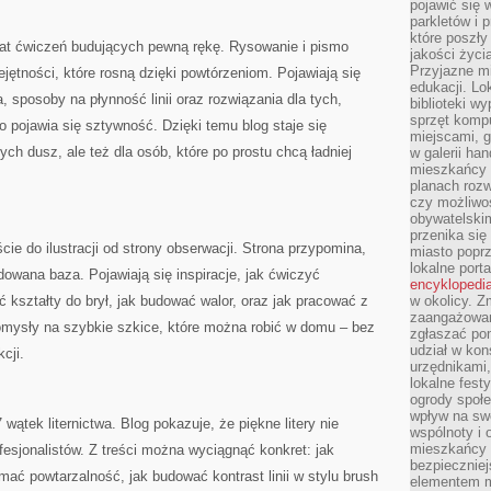
pojawić się 
parkletów i 
które poszły
wiat ćwiczeń budujących pewną rękę. Rysowanie i pismo
jakości życia
Przyjazne mi
jętności, które rosną dzięki powtórzeniom. Pojawiają się
edukacji. Lo
a, sposoby na płynność linii oraz rozwiązania dla tych,
biblioteki w
sprzęt kompu
 pojawia się sztywność. Dzięki temu blog staje się
miejscami, g
ych dusz, ale też dla osób, które po prostu chcą ładniej
w galerii ha
mieszkańcy m
planach roz
czy możliwo
obywatelski
przenika się
cie do ilustracji od strony obserwacji. Strona przypomina,
miasto poprz
lokalne port
udowana baza. Pojawiają się inspiracje, jak ćwiczyć
encyklopedia
ć kształty do brył, jak budować walor, oraz jak pracować z
w okolicy. 
zaangażowan
pomysły na szybkie szkice, które można robić w domu – bez
zgłaszać po
udział w kon
cji.
urzędnikami,
lokalne fest
ogrody społe
wpływ na swo
 wątek liternictwa. Blog pokazuje, że piękne litery nie
wspólnoty i 
mieszkańcy s
esjonalistów. Z treści można wyciągnąć konkret: jak
bezpieczniej
zymać powtarzalność, jak budować kontrast linii w stylu brush
elementem mi