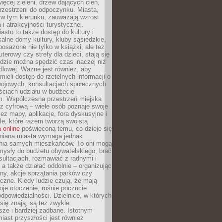
więcej zieleni, drzew dających cień,
przestrzeni do odpoczynku. Miasta,
 w tym kierunku, zauważają wzrost
 i atrakcyjności turystycznej.
asto to także dostęp do kultury i
kalne domy kultury, kluby sąsiedzkie,
yposażone nie tylko w książki, ale też
terowy czy strefy dla dzieci, stają się
dzie można spędzić czas inaczej niż
ndlowej. Ważne jest również, aby
ieli dostęp do rzetelnych informacji o
wojowych, konsultacjach społecznych
ściach udziału w budżecie
m. Współczesna przestrzeń miejska
 z cyfrową – wiele osób poznaje swoje
ez mapy, aplikacje, fora dyskusyjne i
ale, które razem tworzą swoistą
 online
poświęconą temu, co dzieje się
Zmiana miasta wymaga jednak
ia samych mieszkańców. To oni mogą
mysły do budżetu obywatelskiego, brać
sultacjach, rozmawiać z radnymi i
 a także działać oddolnie – organizując
yny, akcje sprzątania parków czy
czne. Kiedy ludzie czują, że mają
je otoczenie, rośnie poczucie
odpowiedzialności. Dzielnice, w których
ię znają, są też zwykle
sze i bardziej zadbane. Istotnym
ast przyszłości jest również