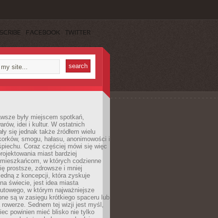
SCRIBE
FACEBOOK
TWITTER
awsze były miejscem spotkań,
rów, idei i kultur. W ostatnich
ły się jednak także źródłem wielu
korków, smogu, hałasu, anonimowości i
piechu. Coraz częściej mówi się więc
projektowania miast bardziej
 mieszkańcom, w których codzienne
się prostsze, zdrowsze i mniej
Jedną z koncepcji, która zyskuje
na świecie, jest idea miasta
nutowego, w którym najważniejsze
pne są w zasięgu krótkiego spaceru lub
 rowerze. Sednem tej wizji jest myśl,
ec powinien mieć blisko nie tylko