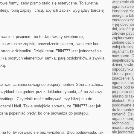
włączenie ek
awowe formy, żeby pismo stało się estetyczne. To świetna
ograniczanie
otesy, robią zapisy i chcą, aby ich zapiski wyglądały bardziej
korytarzy zi
energii, a t
energooszczę
– jej obecno
dni, jakość 
zdrowie psy
owanie z pisaniem, bo te dwa światy świetnie się
zaplanowane 
zielone dach
 na wizualne zapiski, prowadzenie planera, tworzenie kart
całej okolicy
stron w dzienniku. Dzięki temu Elfiki777 jest jednocześnie
organizm, kt
nawiasem. D
ilka prostych elementów: ramka, parę ozdobników, a zwykła
niepełnospra
dzieci, ławk
tką.
odpoczynku i
które z per
znaczenie. U
ogranicza się
 też wzmacnianie odwagi do eksperymentów. Strona zachęca
bierze pod u
 szybkich bazgrołów, przez dokładne rysunki, aż po zabawy
po prostu ch
miasto to ta
ndwritingu. Czytelnik może odkrywać, czy bliżej mu do
błędach. Pro
poddawane e
zerni i bieli. Takie podejście sprawia, że Elfiki777 jest jak
do komentowa
ożna popełniać błędy, bo one prowadzą do postępu.
zmienić. Dz
organizmem,
technologii 
miasta przy
nie jednoraz
 na to, by rozwijać się bez wypalenia. Blog podpowiada, jak