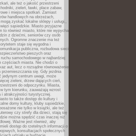
kań, ale też o jakość przestrzeni
hodniki, zieleń, ławki, place zabaw,
rowe i miejsca spotkań. Zamiast
ntrów handlowych na obrzeżach,
 mogą zyskać lokalne sklepy i usługi,,
 więzi sąsiedzkie. Miasto przyjazne
 to również miasto, które nie wypycha
dzin z dziećmi, seniorów czy osób
nych. Ogromne znaczenie ma też
riorytetem staje się wygodna i
omunikacja publiczna, rozbudowa sieci
bezpieczeństwo pieszych oraz
e ruchu samochodowego w najbardziej
 częściach miasta. Nie chodzi o
kaz aut, lecz o rozsądne równoważenie
 przemieszczania się. Gdy jezdnia
yć jedynym centrum uwagi, może
więcej zieleni, drzew dających cień,
przestrzeni do odpoczynku. Miasta,
 w tym kierunku, zauważają wzrost
 i atrakcyjności turystycznej.
asto to także dostęp do kultury i
kalne domy kultury, kluby sąsiedzkie,
yposażone nie tylko w książki, ale też
terowy czy strefy dla dzieci, stają się
dzie można spędzić czas inaczej niż
ndlowej. Ważne jest również, aby
ieli dostęp do rzetelnych informacji o
wojowych, konsultacjach społecznych
ściach udziału w budżecie