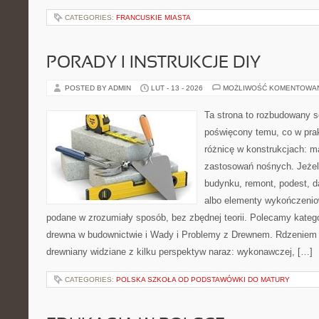
CATEGORIES:
FRANCUSKIE MIASTA
PORADY I INSTRUKCJE DIY
POSTED BY ADMIN
LUT - 13 - 2026
MOŻLIWOŚĆ KOMENTOWA
Ta strona to rozbudowany s
poświęcony temu, co w prak
różnicę w konstrukcjach: m
zastosowań nośnych. Jeżeli
budynku, remont, podest, 
albo elementy wykończeniow
podane w zrozumiały sposób, bez zbędnej teorii. Polecamy kategori
drewna w budownictwie i Wady i Problemy z Drewnem. Rdzeniem s
drewniany widziane z kilku perspektyw naraz: wykonawczej, […]
CATEGORIES:
POLSKA SZKOŁA OD PODSTAWÓWKI DO MATURY