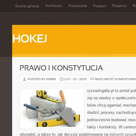
Archiwum
Autostrada
Psujemy
R
Strona główna
Powieść
HOKEJ
PRAWO I KONSTYTUCJA
POSTED BY ADMIN
LUT - 25 - 2026
MOŻLIWOŚĆ KOMENTOWA
ryszard-galla.pl to portal p
się na wiedzy o społeczeńst
które chcą ogarniać mecha
śledzić procesy zachodząc
jednocześnie budować nieza
fakty i konteksty. W centru
obywatel, a także to, jak decyzje podejmowane na różnych szczeb