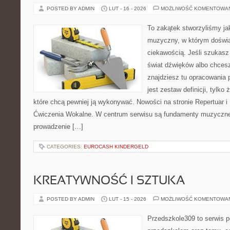
POSTED BY ADMIN
LUT - 16 - 2026
MOŻLIWOŚĆ KOMENTOWA
To zakątek stworzyliśmy ja
muzyczny, w którym doświa
ciekawością. Jeśli szukasz 
świat dźwięków albo chces
znajdziesz tu opracowania 
jest zestaw definicji, tylko
które chcą pewniej ją wykonywać. Nowości na stronie Repertuar i I
Ćwiczenia Wokalne. W centrum serwisu są fundamenty muzycznej
prowadzenie […]
CATEGORIES:
EUROCASH KINDERGELD
KREATYWNOŚĆ I SZTUKA
POSTED BY ADMIN
LUT - 15 - 2026
MOŻLIWOŚĆ KOMENTOWA
Przedszkole309 to serwis 