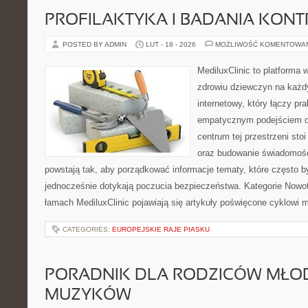
PROFILAKTYKA I BADANIA KON
POSTED BY ADMIN
LUT - 18 - 2026
MOŻLIWOŚĆ KOMENTOWA
MediluxClinic to platforma 
zdrowiu dziewczyn na każdy
internetowy, który łączy pr
empatycznym podejściem dl
centrum tej przestrzeni sto
oraz budowanie świadomośc
powstają tak, aby porządkować informacje tematy, które często 
jednocześnie dotykają poczucia bezpieczeństwa. Kategorie Nowot
łamach MediluxClinic pojawiają się artykuły poświęcone cyklowi
CATEGORIES:
EUROPEJSKIE RAJE PIASKU
PORADNIK DLA RODZICÓW MŁO
MUZYKÓW