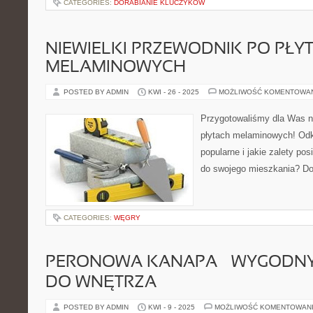
CATEGORIES:
DORABIANIE KLUCZYKÓW
NIEWIELKI PRZEWODNIK PO PŁY
MELAMINOWYCH
POSTED BY ADMIN
KWI - 26 - 2025
MOŻLIWOŚĆ KOMENTOWA
Przygotowaliśmy dla Was ni
płytach melaminowych! Odkr
popularne i jakie zalety po
do swojego mieszkania? Dow
CATEGORIES:
WĘGRY
PERONOWA KANAPA – WYGODN
DO WNĘTRZA
POSTED BY ADMIN
KWI - 9 - 2025
MOŻLIWOŚĆ KOMENTOWAN