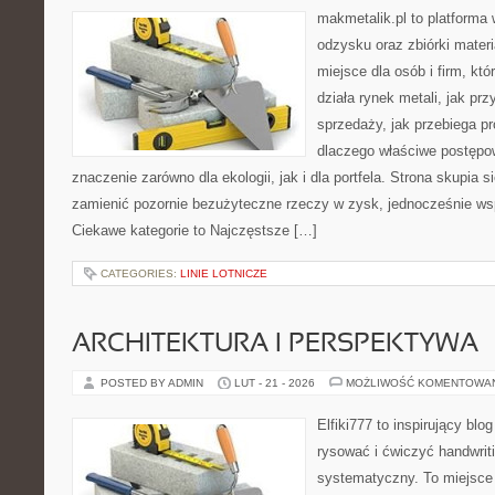
makmetalik.pl to platforma
odzysku oraz zbiórki materi
miejsce dla osób i firm, któ
działa rynek metali, jak p
sprzedaży, jak przebiega pr
dlaczego właściwe postęp
znaczenie zarówno dla ekologii, jak i dla portfela. Strona skupia s
zamienić pozornie bezużyteczne rzeczy w zysk, jednocześnie wsp
Ciekawe kategorie to Najczęstsze […]
CATEGORIES:
LINIE LOTNICZE
ARCHITEKTURA I PERSPEKTYWA
POSTED BY ADMIN
LUT - 21 - 2026
MOŻLIWOŚĆ KOMENTOWA
Elfiki777 to inspirujący blo
rysować i ćwiczyć handwrit
systematyczny. To miejsce 