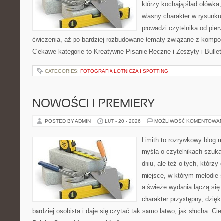
którzy kochają ślad ołówka
własny charakter w rysunku
prowadzi czytelnika od pier
ćwiczenia, aż po bardziej rozbudowane tematy związane z kompo
Ciekawe kategorie to Kreatywne Pisanie Ręczne i Zeszyty i Bulle
CATEGORIES:
FOTOGRAFIA LOTNICZA I SPOTTING
NOWOŚCI I PREMIERY
POSTED BY ADMIN
LUT - 20 - 2026
MOŻLIWOŚĆ KOMENTOWA
Limith to rozrywkowy blog 
myślą o czytelnikach szuk
dniu, ale też o tych, którzy
miejsce, w którym melodie 
a świeże wydania łączą się
charakter przystępny, dzię
bardziej osobista i daje się czytać tak samo łatwo, jak słucha. Ci