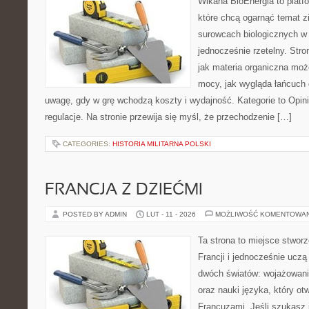
Wikana BioEnergia to platf
które chcą ogarnąć temat zie
surowcach biologicznych w 
jednocześnie rzetelny. Str
jak materia organiczna może
mocy, jak wygląda łańcuch 
uwagę, gdy w grę wchodzą koszty i wydajność. Kategorie to Opini
regulacje. Na stronie przewija się myśl, że przechodzenie […]
CATEGORIES:
HISTORIA MILITARNA POLSKI
FRANCJA Z DZIEĆMI
POSTED BY ADMIN
LUT - 11 - 2026
MOŻLIWOŚĆ KOMENTOWA
Ta strona to miejsce stworz
Francji i jednocześnie uczą
dwóch światów: wojażowani
oraz nauki języka, który o
Francuzami. Jeśli szukasz i