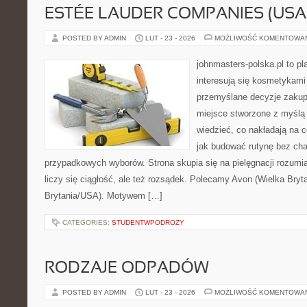
ESTÉE LAUDER COMPANIES (USA
POSTED BY ADMIN
LUT - 23 - 2026
MOŻLIWOŚĆ KOMENTOWA
johnmasters-polska.pl to pl
interesują się kosmetykami
przemyślane decyzje zakup
miejsce stworzone z myślą o
wiedzieć, co nakładają na ce
jak budować rutynę bez ch
przypadkowych wyborów. Strona skupia się na pielęgnacji rozumia
liczy się ciągłość, ale też rozsądek. Polecamy Avon (Wielka Bryt
Brytania/USA). Motywem […]
CATEGORIES:
STUDENTWPODROZY
RODZAJE ODPADÓW
POSTED BY ADMIN
LUT - 23 - 2026
MOŻLIWOŚĆ KOMENTOWA