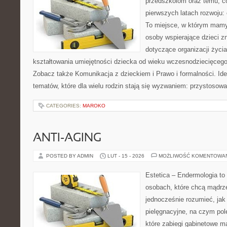
przedszkolom oraz temu, c
pierwszych latach rozwoju:
To miejsce, w którym mamy 
osoby wspierające dzieci z
dotyczące organizacji życi
kształtowania umiejętności dziecka od wieku wczesnodziecięcego 
Zobacz także Komunikacja z dzieckiem i Prawo i formalności. Ide
tematów, które dla wielu rodzin stają się wyzwaniem: przystosow
CATEGORIES:
MAROKO
ANTI-AGING
POSTED BY ADMIN
LUT - 15 - 2026
MOŻLIWOŚĆ KOMENTOWA
Estetica – Endermologia to
osobach, które chcą mądrze
jednocześnie rozumieć, jak 
pielęgnacyjne, na czym pol
które zabiegi gabinetowe m