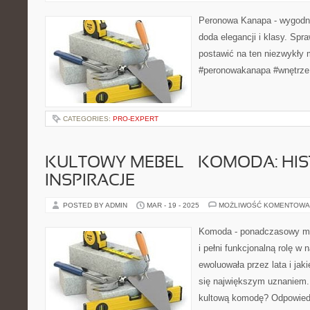
Peronowa Kanapa - wygodny
doda elegancji i klasy. Spr
postawić na ten niezwykły
#peronowakanapa #wnętrze
CATEGORIES:
PRO-EXPERT
KULTOWY MEBEL – KOMODA: HIST
INSPIRACJE
POSTED BY ADMIN
MAR - 19 - 2025
MOŻLIWOŚĆ KOMENTOWA
Komoda - ponadczasowy meb
i pełni funkcjonalną rolę 
ewoluowała przez lata i jak
się największym uznaniem.
kultową komodę? Odpowied