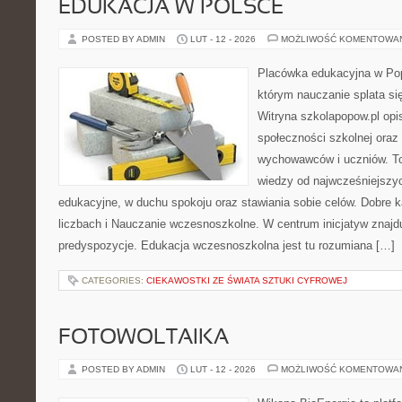
EDUKACJA W POLSCE
POSTED BY ADMIN
LUT - 12 - 2026
MOŻLIWOŚĆ KOMENTOWA
Placówka edukacyjna w Pop
którym nauczanie splata si
Witryna szkolapopow.pl opi
społeczności szkolnej oraz 
wychowawców i uczniów. T
wiedzy od najwcześniejszyc
edukacyjne, w duchu spokoju oraz stawiania sobie celów. Dobre k
liczbach i Nauczanie wczesnoszkolne. W centrum inicjatyw znajdu
predyspozycje. Edukacja wczesnoszkolna jest tu rozumiana […]
CATEGORIES:
CIEKAWOSTKI ZE ŚWIATA SZTUKI CYFROWEJ
FOTOWOLTAIKA
POSTED BY ADMIN
LUT - 12 - 2026
MOŻLIWOŚĆ KOMENTOWA