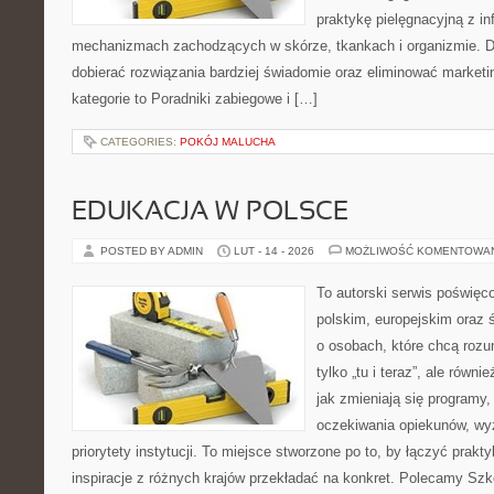
praktykę pielęgnacyjną z in
mechanizmach zachodzących w skórze, tkankach i organizmie. D
dobierać rozwiązania bardziej świadomie oraz eliminować market
kategorie to Poradniki zabiegowe i […]
CATEGORIES:
POKÓJ MALUCHA
EDUKACJA W POLSCE
POSTED BY ADMIN
LUT - 14 - 2026
MOŻLIWOŚĆ KOMENTOWA
To autorski serwis poświęc
polskim, europejskim oraz
o osobach, które chcą rozum
tylko „tu i teraz”, ale równ
jak zmieniają się programy,
oczekiwania opiekunów, wy
priorytety instytucji. To miejsce stworzone po to, by łączyć prakty
inspiracje z różnych krajów przekładać na konkret. Polecamy Szk