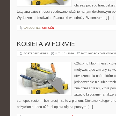
chcesz poczuć francuską c
tutaj znajdziesz treści zbudowane właśnie na tym dwutorowym pod
Wydarzenia i festiwale i Francuski w podróży. W centrum tej […]
CATEGORIES:
CITROËN
KOBIETA W FORMIE
POSTED BY ADMIN
LUT - 10 - 2026
MOŻLIWOŚĆ KOMENTOWA
o2fit.pl to klub fitness, kt
motywacją do zmiany sylwetk
stworzone dla osób, które 
jednocześnie nie lubią treni
znajdziesz treści, które po
zrzucić kilogramy, a także 
samopoczucie — bez presji, za to z planem. Ciekawe kategorie to 
odżywianie. Idea o2fit.pl opiera się na prostym […]