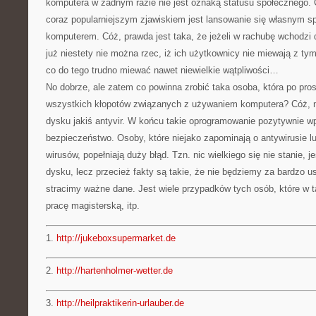
komputera w żadnym razie nie jest oznaką statusu społecznego. 
coraz popularniejszym zjawiskiem jest lansowanie się własnym 
komputerem. Cóż, prawda jest taka, że jeżeli w rachubę wchodzi 
już niestety nie można rzec, iż ich użytkownicy nie miewają z ty
co do tego trudno miewać nawet niewielkie wątpliwości…
No dobrze, ale zatem co powinna zrobić taka osoba, która po pro
wszystkich kłopotów związanych z używaniem komputera? Cóż, n
dysku jakiś antyvir. W końcu takie oprogramowanie pozytywnie w
bezpieczeństwo. Osoby, które niejako zapominają o antywirusie lu
wirusów, popełniają duży błąd. Tzn. nic wielkiego się nie stanie, 
dysku, lecz przecież fakty są takie, że nie będziemy za bardzo us
stracimy ważne dane. Jest wiele przypadków tych osób, które w t
pracę magisterską, itp.
1.
http://jukeboxsupermarket.de
2.
http://hartenholmer-wetter.de
3.
http://heilpraktikerin-urlauber.de