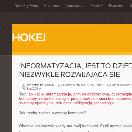
Archiwum
Autostrada
Psujemy
R
Strona główna
Powieść
HOKEJ
INFORMATYZACJA, JEST TO DZIE
NIEZWYKLE ROZWIJAJĄCA SIĘ
POSTED BY ADMIN
POSTED ON GRU - 29 - 2025
MOŻLIWOŚĆ 
WYŁĄCZONA
Tagi:
aplikacje
,
automatyzacja
,
chmura obliczeniowa
,
cyberbezpi
komputery
,
nowe technologie
,
programowanie
,
sieci komputerowe
systemy operacyjne
,
sztuczna inteligencja
,
technologia
Jak trzeba zadbać o własny komputer?
Obecnie praktycznie każdy ma swój komputer. Czyli można powie