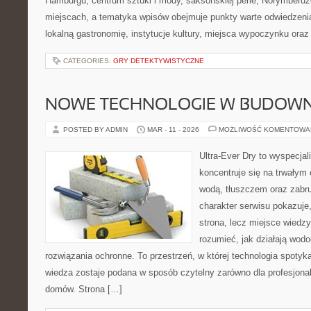
Hamburgu, centrum sztuki i mody, saksońskiej perle, Norymberdz
miejscach, a tematyka wpisów obejmuje punkty warte odwiedzenia
lokalną gastronomię, instytucje kultury, miejsca wypoczynku oraz
CATEGORIES:
GRY DETEKTYWISTYCZNE
NOWE TECHNOLOGIE W BUDOWN
POSTED BY ADMIN
MAR - 11 - 2026
MOŻLIWOŚĆ KOMENTOWA
Ultra-Ever Dry to wyspecjal
koncentruje się na trwałym 
wodą, tłuszczem oraz zabr
charakter serwisu pokazuje,
strona, lecz miejsce wiedzy
rozumieć, jak działają wodo
rozwiązania ochronne. To przestrzeń, w której technologia spotyk
wiedza zostaje podana w sposób czytelny zarówno dla profesjonalis
domów. Strona […]