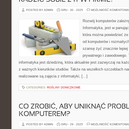
RADZIĆ SOBIE Z IT W FIRMIE?
POSTED BY ADMIN
GRU - 30 - 2025
MOŻLIWOŚĆ KOMENTOWA
Rozwój komputerów zależny 
Informatyka, jest w panują
która można powiedzieć że 
od komputerów i rozmaitych
szansę żyć znacznie lepiej
prywatnego i zawodowego. 
informatyka jest dziedziną, która aktualnie jest zazwyczaj na każ
z ważnych kierunków studiów. Także na wszelkich szczeblach na
realizowane są zajęcia z informatyki, […]
CATEGORIES:
ROŚLINY DONICZKOWE
CO ZROBIĆ, ABY UNIKNĄĆ PRO
KOMPUTEREM?
POSTED BY ADMIN
GRU - 29 - 2025
MOŻLIWOŚĆ KOMENTOWA