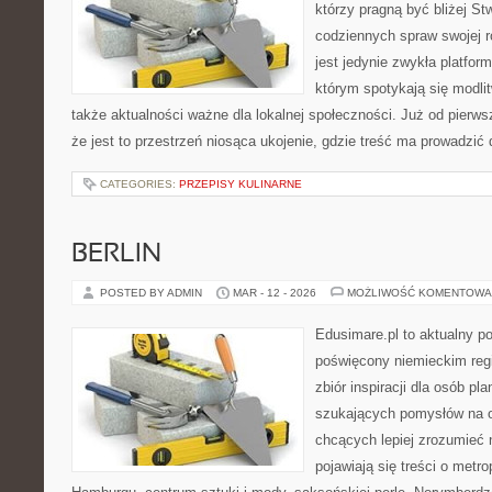
którzy pragną być bliżej Stw
codziennych spraw swojej r
jest jedynie zwykła platforma
którym spotykają się modlitw
także aktualności ważne dla lokalnej społeczności. Już od pierw
że jest to przestrzeń niosąca ukojenie, gdzie treść ma prowadzić
CATEGORIES:
PRZEPISY KULINARNE
BERLIN
POSTED BY ADMIN
MAR - 12 - 2026
MOŻLIWOŚĆ KOMENTOWA
Edusimare.pl to aktualny po
poświęcony niemieckim regi
zbiór inspiracji dla osób p
szukających pomysłów na o
chcących lepiej zrozumieć n
pojawiają się treści o metro