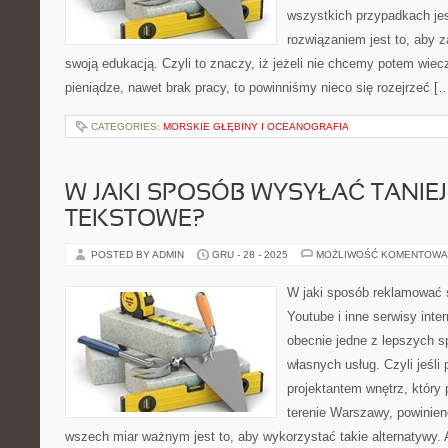
wszystkich przypadkach jes
rozwiązaniem jest to, aby z
swoją edukacją. Czyli to znaczy, iż jeżeli nie chcemy potem wiec
pieniądze, nawet brak pracy, to powinniśmy nieco się rozejrzeć [
CATEGORIES:
MORSKIE GŁĘBINY I OCEANOGRAFIA
W JAKI SPOSÓB WYSYŁAĆ TANIE
TEKSTOWE?
POSTED BY ADMIN
GRU - 28 - 2025
MOŻLIWOŚĆ KOMENTOWA
W jaki sposób reklamować 
Youtube i inne serwisy inte
obecnie jedne z lepszych 
własnych usług. Czyli jeśli
projektantem wnętrz, który 
terenie Warszawy, powinien
wszech miar ważnym jest to, aby wykorzystać takie alternatywy. 