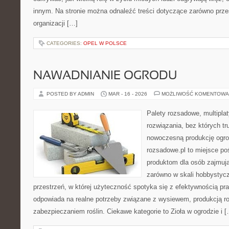
innym. Na stronie można odnaleźć treści dotyczące zarówno przes
organizacji […]
CATEGORIES:
OPEL W POLSCE
NAWADNIANIE OGRODU
POSTED BY ADMIN
MAR - 16 - 2026
MOŻLIWOŚĆ KOMENTOWA
Palety rozsadowe, multiplaty
rozwiązania, bez których t
nowoczesną produkcję ogrod
rozsadowe.pl to miejsce p
produktom dla osób zajmuj
zarówno w skali hobbystyczn
przestrzeń, w której użyteczność spotyka się z efektywnością pra
odpowiada na realne potrzeby związane z wysiewem, produkcją r
zabezpieczaniem roślin. Ciekawe kategorie to Zioła w ogrodzie i 