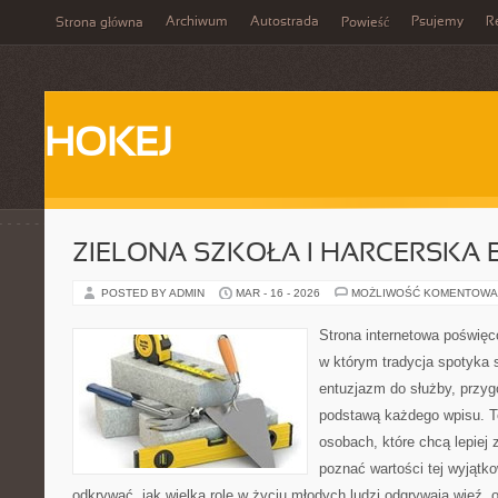
Archiwum
Autostrada
Psujemy
R
Strona główna
Powieść
HOKEJ
ZIELONA SZKOŁA I HARCERSKA 
POSTED BY ADMIN
MAR - 16 - 2026
MOŻLIWOŚĆ KOMENTOWA
Strona internetowa poświęc
w którym tradycja spotyka 
entuzjazm do służby, przyg
podstawą każdego wpisu. To
osobach, które chcą lepiej
poznać wartości tej wyjątk
odkrywać, jak wielką rolę w życiu młodych ludzi odgrywają więź,