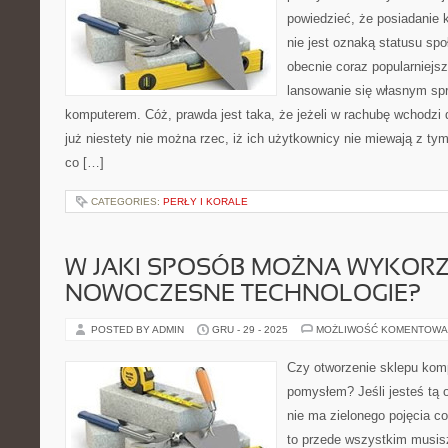
powiedzieć, że posiadanie
nie jest oznaką statusu spo
obecnie coraz popularniejs
lansowanie się własnym sp
komputerem. Cóż, prawda jest taka, że jeżeli w rachubę wchodzi 
już niestety nie można rzec, iż ich użytkownicy nie miewają z ty
co […]
CATEGORIES:
PERŁY I KORALE
W JAKI SPOSÓB MOŻNA WYKOR
NOWOCZESNE TECHNOLOGIE?
POSTED BY ADMIN
GRU - 29 - 2025
MOŻLIWOŚĆ KOMENTOWA
Czy otworzenie sklepu kom
pomysłem? Jeśli jesteś tą o
nie ma zielonego pojęcia c
to przede wszystkim musis