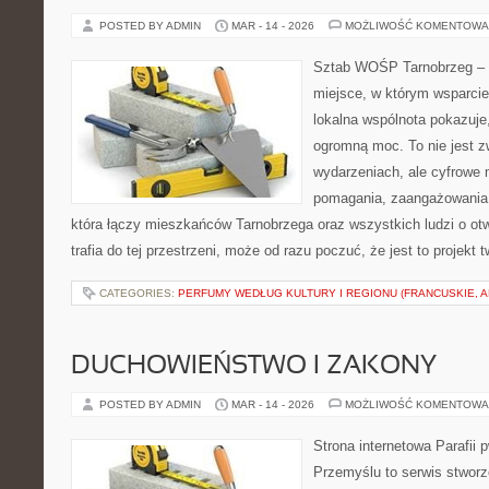
POSTED BY ADMIN
MAR - 14 - 2026
MOŻLIWOŚĆ KOMENTOWA
Sztab WOŚP Tarnobrzeg – G
miejsce, w którym wsparcie 
lokalna wspólnota pokazuje
ogromną moc. To nie jest z
wydarzeniach, ale cyfrowe 
pomagania, zaangażowania 
która łączy mieszkańców Tarnobrzega oraz wszystkich ludzi o ot
trafia do tej przestrzeni, może od razu poczuć, że jest to projekt 
CATEGORIES:
PERFUMY WEDŁUG KULTURY I REGIONU (FRANCUSKIE, A
DUCHOWIEŃSTWO I ZAKONY
POSTED BY ADMIN
MAR - 14 - 2026
MOŻLIWOŚĆ KOMENTOWA
Strona internetowa Parafii 
Przemyślu to serwis stworz