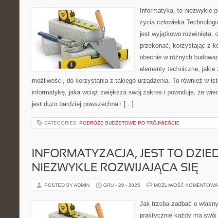
Informatyka, to niezwykle 
życia człowieka Technologi
jest wyjątkowo rozwinięta, 
przekonać, korzystając z k
obecnie w różnych budowach
elementy techniczne, jakie
możliwości, do korzystania z takiego urządzenia. To również w is
informatykę, jaka wciąż zwiększa swój zakres i powoduje, że wi
jest dużo bardziej powszechna i […]
CATEGORIES:
PODRÓŻE BUDŻETOWE PO TRÓJMIEŚCIE
INFORMATYZACJA, JEST TO DZIE
NIEZWYKLE ROZWIJAJĄCA SIĘ
POSTED BY ADMIN
GRU - 29 - 2025
MOŻLIWOŚĆ KOMENTOWA
Jak trzeba zadbać o własn
praktycznie każdy ma swój