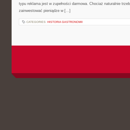
typu reklama jest w zupełności darmowa. Chociaż naturalnie trze
zainwestować pieniądze w […]
CATEGORIES:
HISTORIA GASTRONOMII