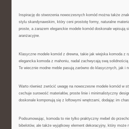
Inspirację do stworzenia nowoczesnych⁤ komód można także ⁤zna
stylu skandynawskim, który ceni prostotę formy, naturalne materia
proste, a zarazem eleganckie modele ‍komód doskonale wpisują 
⁤aranżacyjne.
Klasyczne modele komód z‌ drewna, takie jak wiejska komoda z r
elegancka komoda z mahoniu, nadal zachwycają swą solidnością‌ 
Te wiecznie modne meble pasują‌ zarówno do⁣ klasycznych, jak i
Warto również zwrócić uwagę na nowoczesne modele ‍komód w styl
‌cechuje​ surowość ‍materiałów, proste linie ‍i minimalistyczny de
⁤doskonale komponują się⁤ z loftowymi wnętrzami, dodając im char
Podsumowując, komoda to nie ​tylko praktyczny mebel do przech
bibelotów, ale także wyjątkowy element dekoracyjny, który może