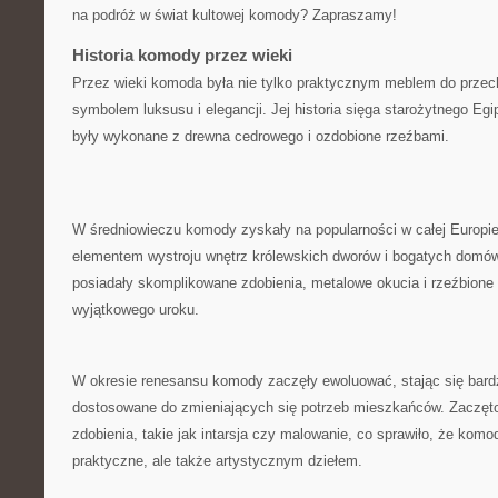
⁤na podróż w świat kultowej komody? Zapraszamy!
Historia komody przez wieki
Przez wieki​ komoda była nie tylko ​praktycznym meblem do prze
symbolem luksusu i elegancji. Jej historia sięga starożytnego Eg
były wykonane z drewna cedrowego i ozdobione rzeźbami.
W⁢ średniowieczu komody zyskały na popularności w całej Europie,
elementem​ wystroju wnętrz królewskich dworów i bogatych⁤ domów
posiadały‌ skomplikowane zdobienia, metalowe okucia i rzeźbione 
wyjątkowego uroku.
W ⁢okresie renesansu komody zaczęły ewoluować, stając się bardzi
dostosowane do zmieniających⁣ się potrzeb mieszkańców. Zaczęt
zdobienia, takie jak intarsja czy​ malowanie, co sprawiło, że komody
praktyczne, ale także ⁢artystycznym dziełem.