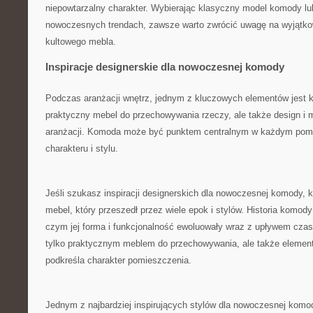
niepowtarzalny charakter. Wybierając klasyczny model⁤ komody lub 
nowoczesnych trendach,⁢ zawsze warto zwrócić uwagę na wyjątko
kultowego mebla.
Inspiracje designerskie dla nowoczesnej komody
Podczas aranżacji wnętrz, ⁤jednym z kluczowych elementów ​jest ​
praktyczny mebel⁤ do przechowywania rzeczy, ale także design i 
aranżacji.‍ Komoda może być punktem centralnym w każdym pom
charakteru i stylu.
Jeśli szukasz​ inspiracji designerskich ⁢dla nowoczesnej ⁢komody, 
⁤mebel, który przeszedł⁣ przez wiele epok i stylów. Historia komody 
czym​ jej forma i funkcjonalność ewoluowały wraz z⁤ upływem⁢ czas
tylko praktycznym⁣ meblem do przechowywania, ale także element
podkreśla charakter pomieszczenia.
Jednym​ z‍ najbardziej inspirujących stylów dla nowoczesnej komod