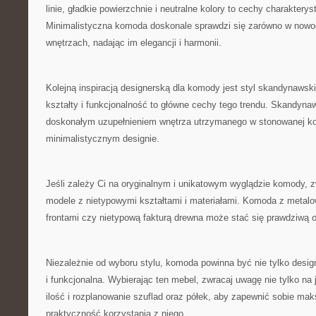
linie, gładkie powierzchnie i neutralne kolory to cechy charakterys
Minimalistyczna komoda doskonale sprawdzi się zarówno w nowo
wnętrzach,⁢ nadając im elegancji i harmonii.
Kolejną inspiracją designerską⁢ dla komody jest styl skandynawsk
kształty i funkcjonalność to główne cechy tego trendu. ⁣Skandyn
‌doskonałym uzupełnieniem wnętrza utrzymanego⁣ w stonowanej ko
minimalistycznym designie.
Jeśli zależy Ci na ‌oryginalnym i unikatowym wyglądzie ‍komody,⁤ 
modele z nietypowymi kształtami i materiałami. Komoda z metal
frontami czy nietypową fakturą drewna może stać się prawdziwą 
Niezależnie od wyboru stylu, komoda powinna być nie tylko‌ desig
i funkcjonalna. Wybierając ten mebel, zwracaj uwagę nie‌ tylko ⁣na 
ilość i rozplanowanie szuflad ⁤oraz⁢ półek, aby zapewnić sobie m
praktyczność korzystania z niego.