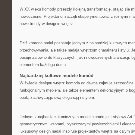
W ​XX wieku komody przeszły kolejną transformację, stając się mi
nowoczesne. Projektanci zaczęli⁢ eksperymentować z różnymi‍ mat
nowe trendy w designie​ wnętrz.
Dziś‍ komoda nadal pozostaje jednym z najbardziej ​kultowych mebli
przechowywania, ale‌ także nadają⁢ wnętrzom charakteru i stylu. Je
pasuje zarówno do klasycznych, jak i nowoczesnych aranżacji, b
elementem ⁤każdego ⁢domu.
Najbardziej ⁤kultowe modele komód
W ⁢świecie designu wnętrz komoda od⁢ dawna zajmuje szczególne m
funkcjonalnym meblem, ⁤ale także elementem dekoracyjnym ⁤o​ bogat
epok, zachwycając swą elegancją⁢ i stylem.
Jednym z ‌najbardziej ikonicznych modeli komód jest stylowy ⁣Art 
geometrycznymi wzorami, błyszczącymi ‌powierzchniami i elegan
luksusowy design nadal⁤ inspiruje projektantów⁤ wnętrz na całym św