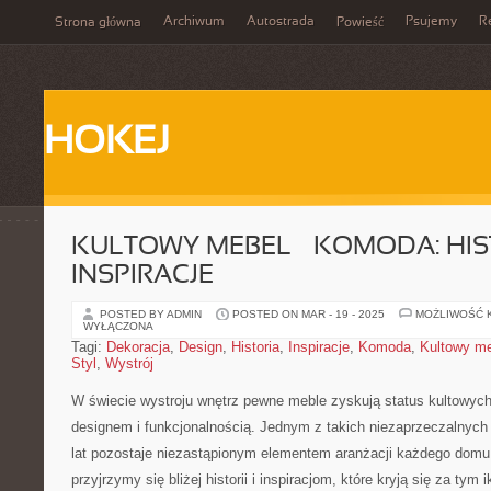
Archiwum
Autostrada
Psujemy
R
Strona główna
Powieść
HOKEJ
KULTOWY MEBEL – KOMODA: HIST
INSPIRACJE
POSTED BY ADMIN
POSTED ON MAR - 19 - 2025
MOŻLIWOŚĆ 
WYŁĄCZONA
Tagi:
Dekoracja
,
Design
,
Historia
,
Inspiracje
,
Komoda
,
Kultowy m
Styl
,
Wystrój
W ⁢świecie wystroju ⁣wnętrz pewne⁢ meble zyskują status⁣ kultowy
designem i funkcjonalnością. ⁢Jednym z ⁣takich niezaprzeczalnych 
lat ‍pozostaje niezastąpionym elementem‍ aranżacji każdego dom
przyjrzymy ‍się​ bliżej historii i⁤ inspiracjom, które ⁢kryją się za t