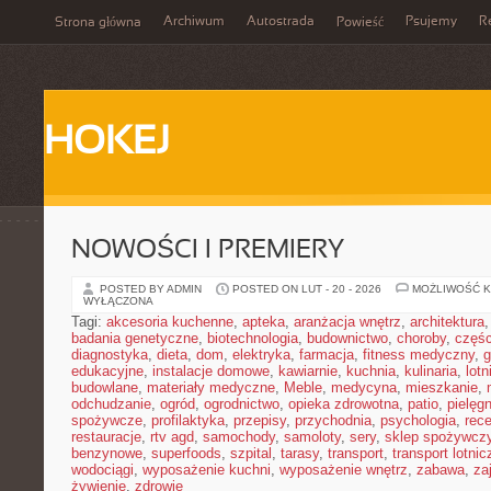
Archiwum
Autostrada
Psujemy
R
Strona główna
Powieść
HOKEJ
NOWOŚCI I PREMIERY
POSTED BY ADMIN
POSTED ON LUT - 20 - 2026
MOŻLIWOŚĆ 
WYŁĄCZONA
Tagi:
akcesoria kuchenne
,
apteka
,
aranżacja wnętrz
,
architektura
badania genetyczne
,
biotechnologia
,
budownictwo
,
choroby
,
częś
diagnostyka
,
dieta
,
dom
,
elektryka
,
farmacja
,
fitness medyczny
,
g
edukacyjne
,
instalacje domowe
,
kawiarnie
,
kuchnia
,
kulinaria
,
lot
budowlane
,
materiały medyczne
,
Meble
,
medycyna
,
mieszkanie
,
odchudzanie
,
ogród
,
ogrodnictwo
,
opieka zdrowotna
,
patio
,
pielęgn
spożywcze
,
profilaktyka
,
przepisy
,
przychodnia
,
psychologia
,
rece
restauracje
,
rtv agd
,
samochody
,
samoloty
,
sery
,
sklep spożywcz
benzynowe
,
superfoods
,
szpital
,
tarasy
,
transport
,
transport lotnic
wodociągi
,
wyposażenie kuchni
,
wyposażenie wnętrz
,
zabawa
,
za
żywienie
,
zdrowie