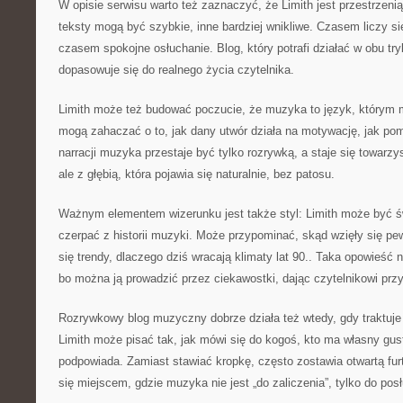
W opisie serwisu warto też zaznaczyć, że Limith jest przestrzeni
teksty mogą być szybkie, inne bardziej wnikliwe. Czasem liczy si
czasem spokojne osłuchanie. Blog, który potrafi działać w obu try
dopasowuje się do realnego życia czytelnika.
Limith może też budować poczucie, że muzyka to język, którym 
mogą zahaczać o to, jak dany utwór działa na motywację, jak pom
narracji muzyka przestaje być tylko rozrywką, a staje się towarzy
ale z głębią, która pojawia się naturalnie, bez patosu.
Ważnym elementem wizerunku jest także styl: Limith może być ś
czerpać z historii muzyki. Może przypominać, skąd wzięły się pe
się trendy, dlaczego dziś wracają klimaty lat 90.. Taka opowieś
bo można ją prowadzić przez ciekawostki, dając czytelnikowi pr
Rozrywkowy blog muzyczny dobrze działa też wtedy, gdy traktuje 
Limith może pisać tak, jak mówi się do kogoś, kto ma własny gust
podpowiada. Zamiast stawiać kropkę, często zostawia otwartą furt
się miejscem, gdzie muzyka nie jest „do zaliczenia”, tylko do pos