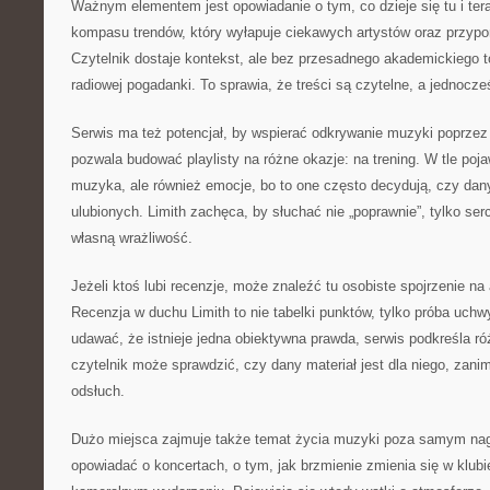
Ważnym elementem jest opowiadanie o tym, co dzieje się tu i tera
kompasu trendów, który wyłapuje ciekawych artystów oraz przypo
Czytelnik dostaje kontekst, ale bez przesadnego akademickiego to
radiowej pogadanki. To sprawia, że treści są czytelne, a jednocześ
Serwis ma też potencjał, by wspierać odkrywanie muzyki poprzez 
pozwala budować playlisty na różne okazje: na trening. W tle poja
muzyka, ale również emocje, bo to one często decydują, czy dan
ulubionych. Limith zachęca, by słuchać nie „poprawnie”, tylko s
własną wrażliwość.
Jeżeli ktoś lubi recenzje, może znaleźć tu osobiste spojrzenie na a
Recenzja w duchu Limith to nie tabelki punktów, tylko próba uchw
udawać, że istnieje jedna obiektywna prawda, serwis podkreśla r
czytelnik może sprawdzić, czy dany materiał jest dla niego, zani
odsłuch.
Dużo miejsca zajmuje także temat życia muzyki poza samym nag
opowiadać o koncertach, o tym, jak brzmienie zmienia się w klubie