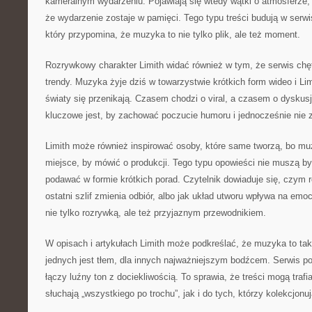
kameralnym wydarzeniu. Pojawiają się wtedy wątki o atmosferze, o
że wydarzenie zostaje w pamięci. Tego typu treści budują w serwis
który przypomina, że muzyka to nie tylko plik, ale też moment.
Rozrywkowy charakter Limith widać również w tym, że serwis chę
trendy. Muzyka żyje dziś w towarzystwie krótkich form wideo i L
światy się przenikają. Czasem chodzi o viral, a czasem o dysku
kluczowe jest, by zachować poczucie humoru i jednocześnie nie 
Limith może również inspirować osoby, które same tworzą, bo mu
miejsce, by mówić o produkcji. Tego typu opowieści nie muszą b
podawać w formie krótkich porad. Czytelnik dowiaduje się, czym r
ostatni szlif zmienia odbiór, albo jak układ utworu wpływa na emoc
nie tylko rozrywką, ale też przyjaznym przewodnikiem.
W opisach i artykułach Limith może podkreślać, że muzyka to tak
jednych jest tłem, dla innych najważniejszym bodźcem. Serwis po
łączy luźny ton z dociekliwością. To sprawia, że treści mogą traf
słuchają „wszystkiego po trochu”, jak i do tych, którzy kolekcjonuj