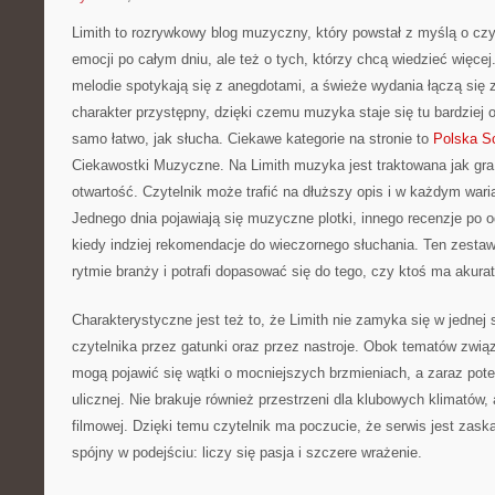
Limith to rozrywkowy blog muzyczny, który powstał z myślą o cz
emocji po całym dniu, ale też o tych, którzy chcą wiedzieć więcej
melodie spotykają się z anegdotami, a świeże wydania łączą się 
charakter przystępny, dzięki czemu muzyka staje się tu bardziej o
samo łatwo, jak słucha. Ciekawe kategorie na stronie to
Polska S
Ciekawostki Muzyczne. Na Limith muzyka jest traktowana jak gra, 
otwartość. Czytelnik może trafić na dłuższy opis i w każdym wari
Jednego dnia pojawiają się muzyczne plotki, innego recenzje po 
kiedy indziej rekomendacje do wieczornego słuchania. Ten zestaw
rytmie branży i potrafi dopasować się do tego, czy ktoś ma akura
Charakterystyczne jest też to, że Limith nie zamyka się w jednej 
czytelnika przez gatunki oraz przez nastroje. Obok tematów zwią
mogą pojawić się wątki o mocniejszych brzmieniach, a zaraz pot
ulicznej. Nie brakuje również przestrzeni dla klubowych klimatów,
filmowej. Dzięki temu czytelnik ma poczucie, że serwis jest zask
spójny w podejściu: liczy się pasja i szczere wrażenie.