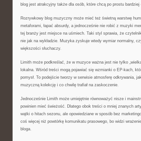
blog jest atrakcyjny także dla osób, które chcą po prostu bardziej
Rozrywkowy blog muzyczny może mieć też świetną warstwę humo
metaforami, łapać absurdy, a jednocześnie nie robić z muzyki m
tej branży jest miejsce na uśmiech. Taki styl sprawia, że czytelni
nie jak na wykładzie. Muzyka zyskuje wtedy wymiar normalny, czyl
większości słuchaczy.
Limith może podkreślać, że w muzyce ważna jest nie tylko „wielk
lokalna. Wśród treści mogą pojawiać się wzmianki o EP-kach, któ
pomysł. To podejście tworzy w serwisie atmosferę odkrywania, jak
muzyczną kolekcję i co chwilę trafiał na zaskoczenie.
Jednocześnie Limith może umiejętnie równoważyć nisze i mainst
powinien mieć świeżość. Dlatego obok treści o mniej znanych art
wątki o hitach sezonu, ale opowiedziane w sposób bez marketingow
coś więcej niż powtórkę komunikatu prasowego, bo widzi wrażeni
bloga.