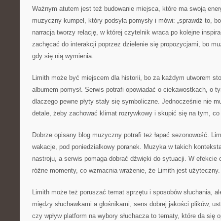
Ważnym atutem jest też budowanie miejsca, które ma swoją energ
muzyczny kumpel, który podsyła pomysły i mówi: „sprawdź to, bo
narracja tworzy relację, w której czytelnik wraca po kolejne inspi
zachęcać do interakcji poprzez dzielenie się propozycjami, bo muz
gdy się nią wymienia.
Limith może być miejscem dla historii, bo za każdym utworem st
albumem pomysł. Serwis potrafi opowiadać o ciekawostkach, o tym
dlaczego pewne płyty stały się symboliczne. Jednocześnie nie mu
detale, żeby zachować klimat rozrywkowy i skupić się na tym, co
Dobrze opisany blog muzyczny potrafi też łapać sezonowość. Lim
wakacje, pod poniedziałkowy poranek. Muzyka w takich konteksta
nastroju, a serwis pomaga dobrać dźwięki do sytuacji. W efekcie 
różne momenty, co wzmacnia wrażenie, że Limith jest użyteczny.
Limith może też poruszać temat sprzętu i sposobów słuchania, ale
między słuchawkami a głośnikami, sens dobrej jakości plików, us
czy wpływ platform na wybory słuchacza to tematy, które da się o