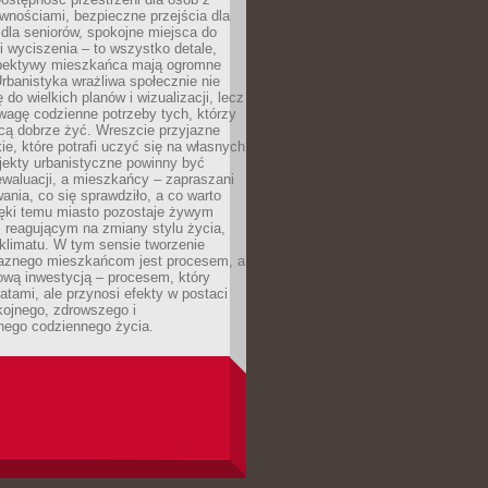
wnościami, bezpieczne przejścia dla
i dla seniorów, spokojne miejsca do
 wyciszenia – to wszystko detale,
spektywy mieszkańca mają ogromne
rbanistyka wrażliwa społecznie nie
 do wielkich planów i wizualizacji, lecz
wagę codzienne potrzeby tych, którzy
cą dobrze żyć. Wreszcie przyjazne
kie, które potrafi uczyć się na własnych
jekty urbanistyczne powinny być
waluacji, a mieszkańcy – zapraszani
nia, co się sprawdziło, a co warto
ięki temu miasto pozostaje żywym
 reagującym na zmiany stylu życia,
i klimatu. W tym sensie tworzenie
jaznego mieszkańcom jest procesem, a
ową inwestycją – procesem, który
atami, ale przynosi efekty w postaci
kojnego, zdrowszego i
ego codziennego życia.