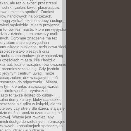
kań, ale też o jakość przestrzeni
hodniki, zieleń, ławki, place zabaw,
rowe i miejsca spotkań. Zamiast
ntrów handlowych na obrzeżach,
 mogą zyskać lokalne sklepy i usługi,,
 więzi sąsiedzkie. Miasto przyjazne
 to również miasto, które nie wypycha
dzin z dziećmi, seniorów czy osób
nych. Ogromne znaczenie ma też
riorytetem staje się wygodna i
omunikacja publiczna, rozbudowa sieci
bezpieczeństwo pieszych oraz
e ruchu samochodowego w najbardziej
 częściach miasta. Nie chodzi o
kaz aut, lecz o rozsądne równoważenie
 przemieszczania się. Gdy jezdnia
yć jedynym centrum uwagi, może
więcej zieleni, drzew dających cień,
przestrzeni do odpoczynku. Miasta,
 w tym kierunku, zauważają wzrost
 i atrakcyjności turystycznej.
asto to także dostęp do kultury i
kalne domy kultury, kluby sąsiedzkie,
yposażone nie tylko w książki, ale też
terowy czy strefy dla dzieci, stają się
dzie można spędzić czas inaczej niż
ndlowej. Ważne jest również, aby
ieli dostęp do rzetelnych informacji o
wojowych, konsultacjach społecznych
ściach udziału w budżecie