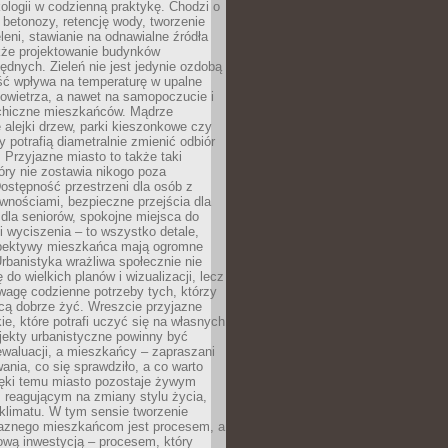
ologii w codzienną praktykę. Chodzi o
 betonozy, retencję wody, tworzenie
eleni, stawianie na odnawialne źródła
akże projektowanie budynków
dnych. Zieleń nie jest jedynie ozdobą
ść wpływa na temperaturę w upalne
powietrza, a nawet na samopoczucie i
chiczne mieszkańców. Mądrze
alejki drzew, parki kieszonkowe czy
y potrafią diametralnie zmienić odbiór
. Przyjazne miasto to także taki
óry nie zostawia nikogo poza
ostępność przestrzeni dla osób z
wnościami, bezpieczne przejścia dla
i dla seniorów, spokojne miejsca do
 wyciszenia – to wszystko detale,
spektywy mieszkańca mają ogromne
rbanistyka wrażliwa społecznie nie
 do wielkich planów i wizualizacji, lecz
wagę codzienne potrzeby tych, którzy
cą dobrze żyć. Wreszcie przyjazne
kie, które potrafi uczyć się na własnych
jekty urbanistyczne powinny być
waluacji, a mieszkańcy – zapraszani
nia, co się sprawdziło, a co warto
ięki temu miasto pozostaje żywym
 reagującym na zmiany stylu życia,
i klimatu. W tym sensie tworzenie
jaznego mieszkańcom jest procesem, a
ową inwestycją – procesem, który