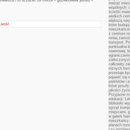
owietrzu i to uczucie, że morze – gdziekolwiek jesteś –
metraż miesz
wspólnych: c
ścieżki rowe
wielkich ce
większą rolę
ILNOŚĆ
które budują
mieszkańcom
z centrum ro
mniej zamoż
transport. P
punktualna k
rowerowej, 
ograniczani
zatłoczonych
całkowity za
różnych form
przestaje b
pojawić się 
parkletów i 
które poszły
jakości życia
Przyjazne mi
edukacji. Lo
biblioteki w
sprzęt kompu
miejscami, g
w galerii ha
mieszkańcy m
planach roz
czy możliwo