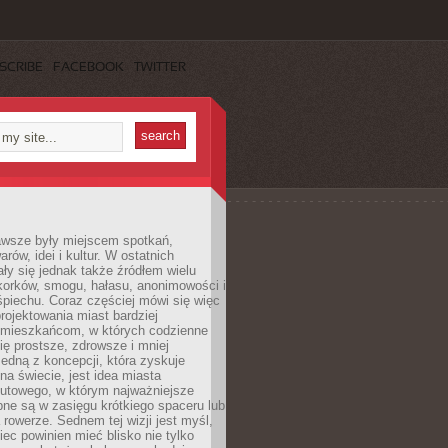
SCRIBE
FACEBOOK
TWITTER
awsze były miejscem spotkań,
rów, idei i kultur. W ostatnich
ły się jednak także źródłem wielu
korków, smogu, hałasu, anonimowości i
piechu. Coraz częściej mówi się więc
projektowania miast bardziej
 mieszkańcom, w których codzienne
się prostsze, zdrowsze i mniej
Jedną z koncepcji, która zyskuje
na świecie, jest idea miasta
nutowego, w którym najważniejsze
pne są w zasięgu krótkiego spaceru lub
 rowerze. Sednem tej wizji jest myśl,
ec powinien mieć blisko nie tylko