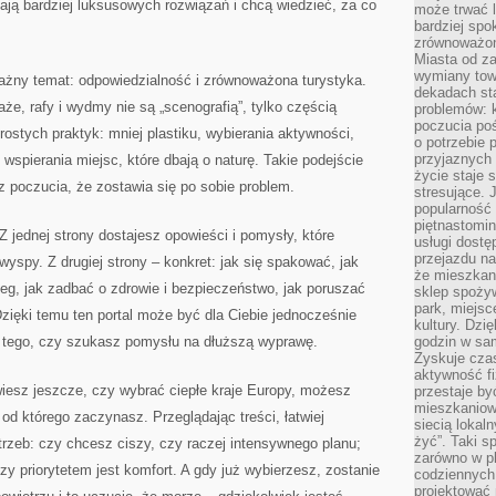
kają bardziej luksusowych rozwiązań i chcą wiedzieć, za co
może trwać l
bardziej spo
zrównoważon
Miasta od z
wymiany towa
ważny temat: odpowiedzialność i zrównoważona turystyka.
dekadach sta
aże, rafy i wydmy nie są „scenografią”, tylko częścią
problemów: 
poczucia poś
ostych praktyk: mniej plastiku, wybierania aktywności,
o potrzebie 
przyjaznych
 wspierania miejsc, które dbają o naturę. Takie podejście
życie staje 
 poczucia, że zostawia się po sobie problem.
stresujące. 
popularność 
piętnastomi
Z jednej strony dostajesz opowieści i pomysły, które
usługi dostę
przejazdu na
yspy. Z drugiej strony – konkret: jak się spakować, jak
że mieszkani
eg, jak zadbać o zdrowie i bezpieczeństwo, jak poruszać
sklep spożyw
park, miejsc
Dzięki temu ten portal może być dla Ciebie jednocześnie
kultury. Dzi
od tego, czy szukasz pomysłu na dłuższą wyprawę.
godzin w sam
Zyskuje czas
aktywność f
 wiesz jeszcze, czy wybrać ciepłe kraje Europy, możesz
przestaje by
mieszkaniowe
 od którego zaczynasz. Przeglądając treści, łatwiej
siecią lokal
żyć”. Taki 
rzeb: czy chcesz ciszy, czy raczej intensywnego planu;
zarówno w pl
zy priorytetem jest komfort. A gdy już wybierzesz, zostanie
codziennych
projektować 