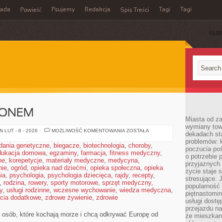
rada
Psujemy
Redakcja
Tagi
Tagi
Powieść
Spis Treści
SUB
ZONEM
Miasta od z
wymiany towa
PLAŻE
 LUT - 8 - 2026
MOŻLIWOŚĆ KOMENTOWANIA
ZOSTAŁA
dekadach sta
POZA
problemów: 
SEZONEM
dania genetyczne
,
biegacze
,
biotechnologia
,
choroby
,
poczucia poś
dukacja domowa
,
egzaminy
,
farmacja
,
fitness medyczny
,
o potrzebie 
ne
,
korepetycje
,
materiały medyczne
,
medycyna
,
przyjaznych
nie
,
ogród
,
opieka nad dziećmi
,
opieka społeczna
,
opieka
życie staje 
ia
,
psychologia
,
psychologia dziecięca
,
rajdy
,
recepty
,
stresujące. 
,
rodzina
,
rowery
,
sporty motorowe
,
sprzęt medyczny
,
popularność 
y
,
usługi rodzinne
,
wczesne wychowanie
,
wiedza medyczna
,
piętnastomi
ęcia dodatkowe
,
zdrowe żywienie
,
zdrowie
usługi dostę
przejazdu na
a osób, które kochają morze i chcą odkrywać Europę od
że mieszkani