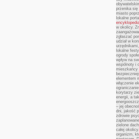
obywatelski
przenika się
miasto poprz
lokalne port
encyklopedia
w okolicy. 
zaangażowan
zgłaszać po
udział w kon
urzędnikami,
lokalne fest
ogrody społe
wpływ na swo
wspólnoty i 
mieszkańcy s
bezpieczniej
elementem mi
włączenie ek
ograniczanie
korytarzy zi
energii, a t
energooszczę
– jej obecno
dni, jakość 
zdrowie psy
zaplanowane 
zielone dach
całej okolicy
organizm, kt
nawiasem. D