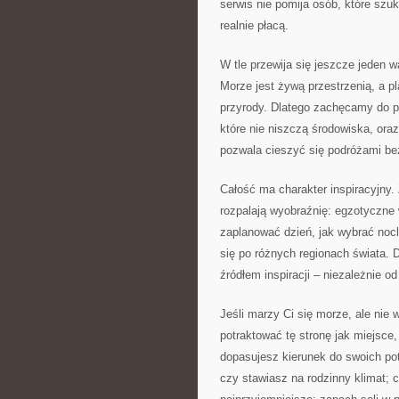
serwis nie pomija osób, które szu
realnie płacą.
W tle przewija się jeszcze jeden 
Morze jest żywą przestrzenią, a pl
przyrody. Dlatego zachęcamy do pr
które nie niszczą środowiska, oraz
pozwala cieszyć się podróżami bez
Całość ma charakter inspiracyjny. 
rozpalają wyobraźnię: egzotyczne w
zaplanować dzień, jak wybrać nocl
się po różnych regionach świata. 
źródłem inspiracji – niezależnie 
Jeśli marzy Ci się morze, ale nie
potraktować tę stronę jak miejsce,
dopasujesz kierunek do swoich pot
czy stawiasz na rodzinny klimat; c