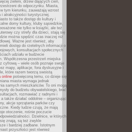
więcej zieleni, drzew dających cień,
przestrzeni do odpoczynku. Miasta,
 w tym kierunku, zauważają wzrost
 i atrakcyjności turystycznej.
asto to także dostęp do kultury i
kalne domy kultury, kluby sąsiedzkie,
yposażone nie tylko w książki, ale też
terowy czy strefy dla dzieci, stają się
dzie można spędzić czas inaczej niż
ndlowej. Ważne jest również, aby
ieli dostęp do rzetelnych informacji o
wojowych, konsultacjach społecznych
ściach udziału w budżecie
m. Współczesna przestrzeń miejska
 z cyfrową – wiele osób poznaje swoje
ez mapy, aplikacje, fora dyskusyjne i
ale, które razem tworzą swoistą
 online
poświęconą temu, co dzieje się
Zmiana miasta wymaga jednak
ia samych mieszkańców. To oni mogą
mysły do budżetu obywatelskiego, brać
sultacjach, rozmawiać z radnymi i
 a także działać oddolnie – organizując
yny, akcje sprzątania parków czy
czne. Kiedy ludzie czują, że mają
je otoczenie, rośnie poczucie
odpowiedzialności. Dzielnice, w których
ię znają, są też zwykle
sze i bardziej zadbane. Istotnym
ast przyszłości jest również