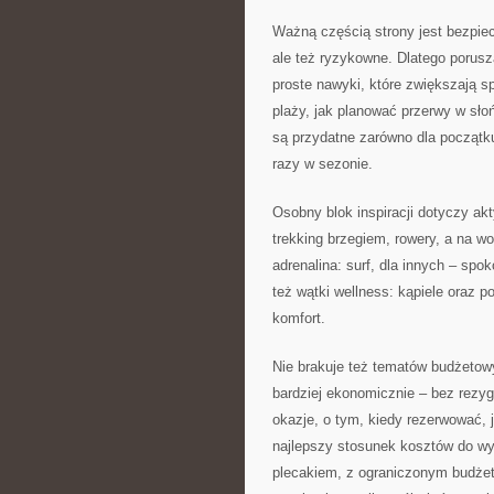
Ważną częścią strony jest bezpie
ale też ryzykowne. Dlatego porusz
proste nawyki, które zwiększają sp
plaży, jak planować przerwy w słoń
są przydatne zarówno dla początku
razy w sezonie.
Osobny blok inspiracji dotyczy akt
trekking brzegiem, rowery, a na w
adrenalina: surf, dla innych – spok
też wątki wellness: kąpiele oraz p
komfort.
Nie brakuje też tematów budżetow
bardziej ekonomicznie – bez rezygn
okazje, o tym, kiedy rezerwować, j
najlepszy stosunek kosztów do wy
plecakiem, z ograniczonym budżete