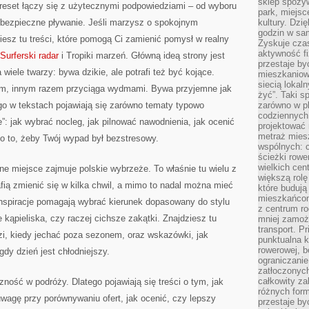
sklep spożyw
 reset łączy się z użytecznymi podpowiedziami – od wyboru
park, miejsc
o bezpieczne pływanie. Jeśli marzysz o spokojnym
kultury. Dzi
godzin w sam
esz tu treści, które pomogą Ci zamienić pomysł w realny
Zyskuje czas
aktywność f
Surferski radar
i Tropiki marzeń. Główną ideą strony jest
przestaje by
wiele twarzy: bywa dzikie, ale potrafi też być kojące.
mieszkaniowe
siecią lokal
m, innym razem przyciąga wydmami. Bywa przyjemne jak
żyć”. Taki 
ego w tekstach pojawiają się zarówno tematy typowo
zarówno w pl
codziennych
ne”: jak wybrać nocleg, jak pilnować nawodnienia, jak ocenić
projektować 
metraż miesz
o to, żeby Twój wypad był bezstresowy.
wspólnych: c
ścieżki rowe
wielkich ce
e miejsce zajmuje polskie wybrzeże. To właśnie tu wielu z
większą rolę
afią zmienić się w kilka chwil, a mimo to nadal można mieć
które budują
mieszkańcom
nspiracje pomagają wybrać kierunek dopasowany do stylu
z centrum ro
 kąpieliska, czy raczej cichsze zakątki. Znajdziesz tu
mniej zamoż
transport. P
zi, kiedy jechać poza sezonem, oraz wskazówki, jak
punktualna k
rowerowej, 
dy dzień jest chłodniejszy.
ograniczani
zatłoczonych
całkowity za
ność w podróży. Dlatego pojawiają się treści o tym, jak
różnych form
wagę przy porównywaniu ofert, jak ocenić, czy lepszy
przestaje b