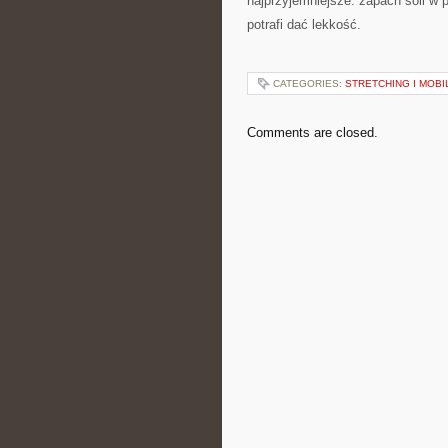
najprzyjemniejsze: zapach soli w p
potrafi dać lekkość.
CATEGORIES:
STRETCHING I MOB
Comments are closed.