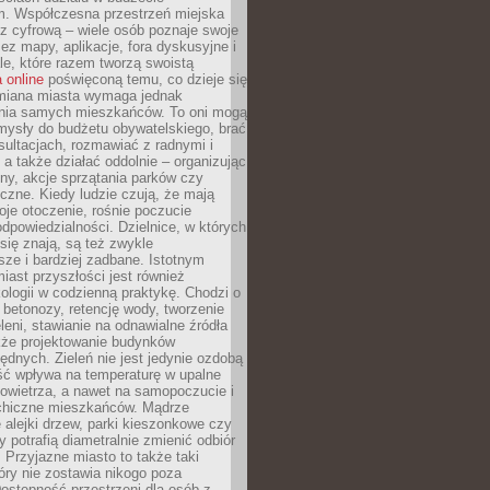
m. Współczesna przestrzeń miejska
 z cyfrową – wiele osób poznaje swoje
ez mapy, aplikacje, fora dyskusyjne i
ale, które razem tworzą swoistą
 online
poświęconą temu, co dzieje się
Zmiana miasta wymaga jednak
ia samych mieszkańców. To oni mogą
mysły do budżetu obywatelskiego, brać
sultacjach, rozmawiać z radnymi i
 a także działać oddolnie – organizując
yny, akcje sprzątania parków czy
czne. Kiedy ludzie czują, że mają
je otoczenie, rośnie poczucie
odpowiedzialności. Dzielnice, w których
ię znają, są też zwykle
sze i bardziej zadbane. Istotnym
ast przyszłości jest również
ologii w codzienną praktykę. Chodzi o
 betonozy, retencję wody, tworzenie
eleni, stawianie na odnawialne źródła
akże projektowanie budynków
dnych. Zieleń nie jest jedynie ozdobą
ść wpływa na temperaturę w upalne
powietrza, a nawet na samopoczucie i
chiczne mieszkańców. Mądrze
alejki drzew, parki kieszonkowe czy
y potrafią diametralnie zmienić odbiór
. Przyjazne miasto to także taki
óry nie zostawia nikogo poza
ostępność przestrzeni dla osób z