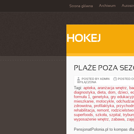
Archiwum
Autost
Strona główna
HOKEJ
PLAŻE POZA SE
POSTED BY ADMIN
POSTED ON
WYŁĄCZONA
Tagi:
apteka
,
aranżacja wnętrz
,
ba
diagnostyka
,
dieta
,
dom
,
dzieci
,
e
formuła 1
,
genetyka
,
gry edukacyj
mieszkanie
,
motocykle
,
odchudza
zdrowotna
,
profilaktyka
,
przychodn
rehabilitacja
,
remont
,
rodzicielstwo
superfoods
,
szkoła
,
szpital
,
trybun
wyposażenie wnętrz
,
zabawa
,
zaj
PensjonatPolonia.pl to kompas dl