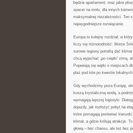
będzie apartament, oraz jakie plus
spacer na molo, dla innych kameral
maksymalnej niezależności. Ten s
najwygodniejsze rozwiązanie.
Europa to kolejny rozdział, w któr
liczy się różnorodność: Morze Śró
surowe regiony potrafią dać klimat
chcą wyjechać „po ciepło” zimą, al
Pojawiają się wątki o miejscach d
plaż pod kite po kwestie lokalnyc
Gdy wychodzimy poza Europę, otwi
kuszą krystaliczną wodą, a podróż
wymagają lepszej logistyki. Dlateg
dojazdy, jak rozłożyć pobyt na eta
które pomagają porównać kierunki:
klimat, a gdzie królują atrakcje. T
głową – bez chaosu, ale też bez p