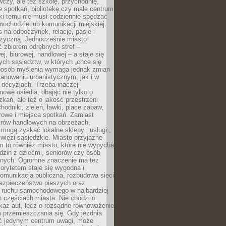
czy, ale też szkołę, przychodnię,
e spotkań, bibliotekę czy małe centrum
ęki temu nie musi codziennie spędzać
ochodzie lub komunikacji miejskiej.
 na odpoczynek, relacje, pasje i
izyczną. Jednocześnie miasto
ć zbiorem odrębnych stref –
j, biurowej, handlowej – a staje się
nych sąsiedztw, w których „chce się
sposób myślenia wymaga jednak zmian
anowaniu urbanistycznym, jak i w
 decyzjach. Trzeba inaczej
nowe osiedla, dbając nie tylko o
kań, ale też o jakość przestrzeni
hodniki, zieleń, ławki, place zabaw,
rowe i miejsca spotkań. Zamiast
ntrów handlowych na obrzeżach,
 mogą zyskać lokalne sklepy i usługi,,
 więzi sąsiedzkie. Miasto przyjazne
 to również miasto, które nie wypycha
dzin z dziećmi, seniorów czy osób
nych. Ogromne znaczenie ma też
riorytetem staje się wygodna i
omunikacja publiczna, rozbudowa sieci
bezpieczeństwo pieszych oraz
e ruchu samochodowego w najbardziej
 częściach miasta. Nie chodzi o
kaz aut, lecz o rozsądne równoważenie
 przemieszczania się. Gdy jezdnia
yć jedynym centrum uwagi, może