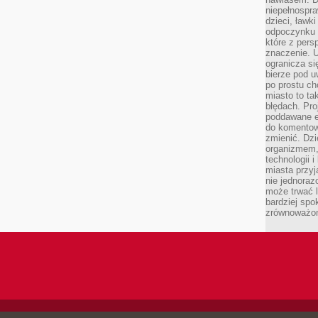
niepełnospra
dzieci, ławk
odpoczynku i
które z per
znaczenie. U
ogranicza się
bierze pod u
po prostu ch
miasto to ta
błędach. Pro
poddawane e
do komentowa
zmienić. Dz
organizmem,
technologii 
miasta przy
nie jednoraz
może trwać l
bardziej spo
zrównoważon