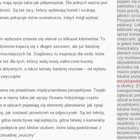
pojawić się 
y mają opcje takie jak półpensjonat. Dla jednych ważna jest
parkletów i 
ność. Są też tacy, którzy wybierają hostel i szukają
które poszły
jakości życia
erwis pokazuje różne scenariusze, żebyś mógł wybrać
Przyjazne mi
edukacji. Lo
biblioteki w
sprzęt kompu
ym wybrzeże zmienia się niemal co kilkaset kilometrów. Tu
miejscami, g
w galerii ha
dziemne kojarzą się z długim sezonem, ale już bardziej
mieszkańcy m
planach roz
 mocniejszych fal. Znajdziesz tu inspiracje dla osób, które
czy możliwo
e też dla tych, którzy wolą mniej zatłoczone kurorty.
obywatelski
przenika się
la aktywnych, a także tematy bardziej niszowe – od wyboru
miasto poprz
h zwyczajów.
lokalne port
encyklopedia
w okolicy. 
era się prawdziwie międzynarodowa perspektywa. Tropiki
zaangażowan
zgłaszać po
e w rejony takie jak wyspy Oceanu Indyjskiego często
udział w kon
urzędnikami,
o w opisach pojawiają się elementy planowania: jak spiąć
lokalne fest
py, jak zostawić przestrzeń na odpoczynek. Są też teksty,
ogrody społe
wpływ na swo
 gdzie woda bywa najcieplejsza, gdzie łatwiej o kameralny
wspólnoty i 
o podejście jest bliskie osobom, które lubią podróżować z
mieszkańcy s
bezpieczniej
rzesadnej „musztry”.
elementem mi