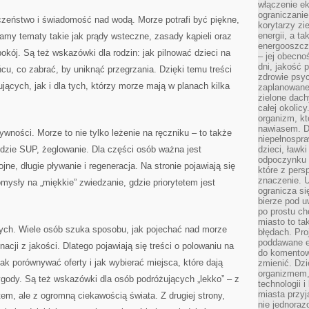
włączenie ek
ograniczanie
czeństwo i świadomość nad wodą. Morze potrafi być piękne,
korytarzy zi
energii, a t
amy tematy takie jak prądy wsteczne, zasady kąpieli oraz
energooszczę
okój. Są też wskazówki dla rodzin: jak pilnować dzieci na
– jej obecno
dni, jakość 
cu, co zabrać, by uniknąć przegrzania. Dzięki temu treści
zdrowie psy
jących, jak i dla tych, którzy morze mają w planach kilka
zaplanowane 
zielone dach
całej okolicy
organizm, kt
nawiasem. D
ywności. Morze to nie tylko leżenie na ręczniku – to także
niepełnospra
odzie SUP, żeglowanie. Dla części osób ważna jest
dzieci, ławk
odpoczynku i
ojne, długie pływanie i regeneracja. Na stronie pojawiają się
które z per
znaczenie. U
omysły na „miękkie” zwiedzanie, gdzie priorytetem jest
ogranicza się
bierze pod u
po prostu ch
miasto to ta
ych. Wiele osób szuka sposobu, jak pojechać nad morze
błędach. Pro
poddawane e
acji z jakości. Dlatego pojawiają się treści o polowaniu na
do komentowa
ak porównywać oferty i jak wybierać miejsca, które dają
zmienić. Dz
organizmem,
gody. Są też wskazówki dla osób podróżujących „lekko” – z
technologii 
miasta przy
m, ale z ogromną ciekawością świata. Z drugiej strony,
nie jednoraz