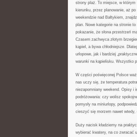
strony plaż. To miejsce, w którym
kierunku, przez planowanie, aż p
weekendzie nad Bałtykiem, znajdzi
plan. Nowe kategorie na stronie to
pokazanie, że słona przestrzeń ma 
Czasem zachwyca złotym brzegie
kąpiel, a bywa chłodniejsze. Dlat
urlopowe, jak i bardziej „praktycz
warunki na kąpielisku. Wszystko p
W części poświęconej Polsce ważn
nas uczy się, że temperatura potr
niezapomniany weekend. Opisy i i
podróżowania: czy wolisz spokojne
pomysły na miniurlopy, podpowied
cieszyć się morzem nawet wtedy, g
Duży nacisk kładziemy na praktycz
wybierać kwatery, na co zwracać u