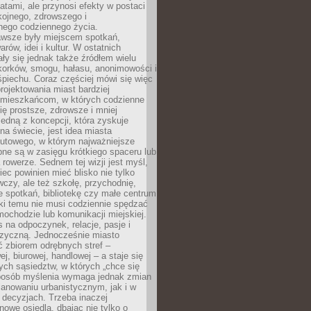
atami, ale przynosi efekty w postaci
kojnego, zdrowszego i
ego codziennego życia.
awsze były miejscem spotkań,
rów, idei i kultur. W ostatnich
ły się jednak także źródłem wielu
korków, smogu, hałasu, anonimowości i
piechu. Coraz częściej mówi się więc
projektowania miast bardziej
 mieszkańcom, w których codzienne
się prostsze, zdrowsze i mniej
Jedną z koncepcji, która zyskuje
na świecie, jest idea miasta
nutowego, w którym najważniejsze
pne są w zasięgu krótkiego spaceru lub
 rowerze. Sednem tej wizji jest myśl,
ec powinien mieć blisko nie tylko
czy, ale też szkołę, przychodnię,
e spotkań, bibliotekę czy małe centrum
ęki temu nie musi codziennie spędzać
ochodzie lub komunikacji miejskiej.
 na odpoczynek, relacje, pasje i
izyczną. Jednocześnie miasto
ć zbiorem odrębnych stref –
j, biurowej, handlowej – a staje się
nych sąsiedztw, w których „chce się
sposób myślenia wymaga jednak zmian
anowaniu urbanistycznym, jak i w
 decyzjach. Trzeba inaczej
nowe osiedla, dbając nie tylko o