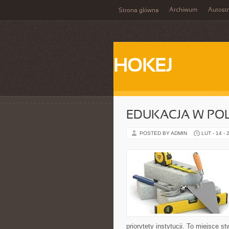
Archiwum
Autost
Strona główna
HOKEJ
EDUKACJA W PO
POSTED BY ADMIN
LUT - 14 - 
priorytety instytucji. To miejsce s