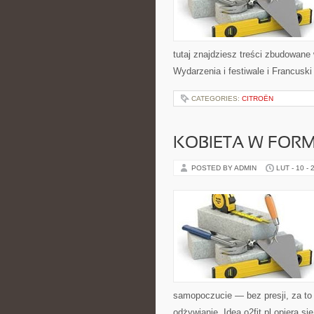
tutaj znajdziesz treści zbudowane
Wydarzenia i festiwale i Francusk
CATEGORIES:
CITROËN
KOBIETA W FORM
POSTED BY ADMIN
LUT - 10 - 
samopoczucie — bez presji, za to 
odżywianie. Idea o2fit.pl opiera s