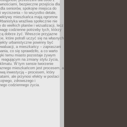
wnościami, bezpieczne przejścia dla
i dla seniorów, spokojne miejsca do
 wyciszenia – to wszystko detale,
spektywy mieszkańca mają ogromne
rbanistyka wrażliwa społecznie nie
 do wielkich planów i wizualizacji, lecz
wagę codzienne potrzeby tych, którzy
cą dobrze żyć. Wreszcie przyjazne
kie, które potrafi uczyć się na własnych
jekty urbanistyczne powinny być
waluacji, a mieszkańcy – zapraszani
nia, co się sprawdziło, a co warto
ięki temu miasto pozostaje żywym
 reagującym na zmiany stylu życia,
i klimatu. W tym sensie tworzenie
jaznego mieszkańcom jest procesem, a
ową inwestycją – procesem, który
atami, ale przynosi efekty w postaci
kojnego, zdrowszego i
ego codziennego życia.