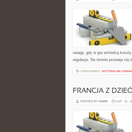
uwagę, gdy w grę wchodzą koszty i
regulacje. Na stronie przewija się
CATEGORIES:
HISTORIA MILITARNA
FRANCJA Z DZIE
POSTED BY ADMIN
LUT - 11 - 