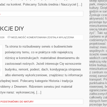
sklep spożyw
park, miejsc
ładać na konkret. Polecamy Szkoła średnia i Nauczyciel […]
kultury. Dzi
godzin w sam
A
Zyskuje czas
aktywność f
przestaje by
mieszkaniowe
KCJE DIY
siecią lokal
żyć”. Taki 
zarówno w pl
PORADY
2026
MOŻLIWOŚĆ KOMENTOWANIA
ZOSTAŁA WYŁĄCZONA
codziennych
I
INSTRUKCJE
projektować 
DIY
Ta strona to rozbudowany serwis o budownictwie
metraż miesz
wspólnych: c
poświęcony temu, co w praktyce robi największą
ścieżki rowe
różnicę w konstrukcjach: materiałowi drewnianemu do
wielkich ce
większą rolę
zastosowań nośnych. Jeżeli interesuje Cię wznoszenie
które budują
mieszkańcom
budynku, remont, podest, dach, kondygnacja stropowa
z centrum ro
albo elementy wykończeniowe, znajdziesz tu informacje
mniej zamoż
transport. P
ędnej teorii. Polecamy kategorie Historia i tradycja
punktualna k
roblemy z Drewnem. Rdzeniem serwisu jest materiał
rowerowej, 
ograniczani
ektyw naraz: wykonawczej, […]
zatłoczonych
całkowity za
różnych form
 PODSTAWÓWKI DO MATURY
przestaje b