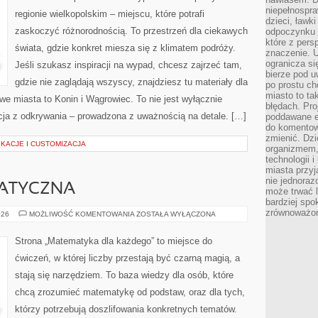
niepełnospra
regionie wielkopolskim – miejscu, które potrafi
dzieci, ławk
zaskoczyć różnorodnością. To przestrzeń dla ciekawych
odpoczynku i
które z per
świata, gdzie konkret miesza się z klimatem podróży.
znaczenie. U
ogranicza się
Jeśli szukasz inspiracji na wypad, chcesz zajrzeć tam,
bierze pod u
gdzie nie zaglądają wszyscy, znajdziesz tu materiały dla
po prostu ch
miasto to ta
e miasta to Konin i Wągrowiec. To nie jest wyłącznie
błędach. Pro
cja z odkrywania – prowadzona z uważnością na detale. […]
poddawane e
do komentowa
zmienić. Dz
ACJE I CUSTOMIZACJA
organizmem,
technologii 
miasta przy
nie jednoraz
ATYCZNA
może trwać l
bardziej spo
zrównoważon
ANALIZA
026
MOŻLIWOŚĆ KOMENTOWANIA
ZOSTAŁA WYŁĄCZONA
MATEMATYCZNA
Strona „Matematyka dla każdego” to miejsce do
ćwiczeń, w której liczby przestają być czarną magią, a
stają się narzędziem. To baza wiedzy dla osób, które
chcą zrozumieć matematykę od podstaw, oraz dla tych,
którzy potrzebują doszlifowania konkretnych tematów.