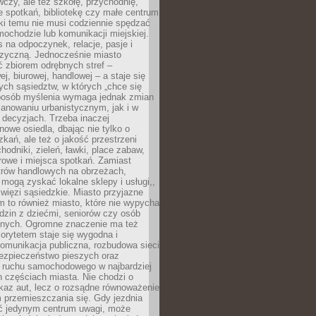
czy, ale też szkołę, przychodnię,
e spotkań, bibliotekę czy małe centrum
ęki temu nie musi codziennie spędzać
ochodzie lub komunikacji miejskiej.
 na odpoczynek, relacje, pasje i
izyczną. Jednocześnie miasto
ć zbiorem odrębnych stref –
j, biurowej, handlowej – a staje się
nych sąsiedztw, w których „chce się
sposób myślenia wymaga jednak zmian
anowaniu urbanistycznym, jak i w
 decyzjach. Trzeba inaczej
nowe osiedla, dbając nie tylko o
kań, ale też o jakość przestrzeni
hodniki, zieleń, ławki, place zabaw,
rowe i miejsca spotkań. Zamiast
ntrów handlowych na obrzeżach,
 mogą zyskać lokalne sklepy i usługi,,
 więzi sąsiedzkie. Miasto przyjazne
 to również miasto, które nie wypycha
dzin z dziećmi, seniorów czy osób
nych. Ogromne znaczenie ma też
riorytetem staje się wygodna i
omunikacja publiczna, rozbudowa sieci
bezpieczeństwo pieszych oraz
e ruchu samochodowego w najbardziej
 częściach miasta. Nie chodzi o
kaz aut, lecz o rozsądne równoważenie
 przemieszczania się. Gdy jezdnia
yć jedynym centrum uwagi, może