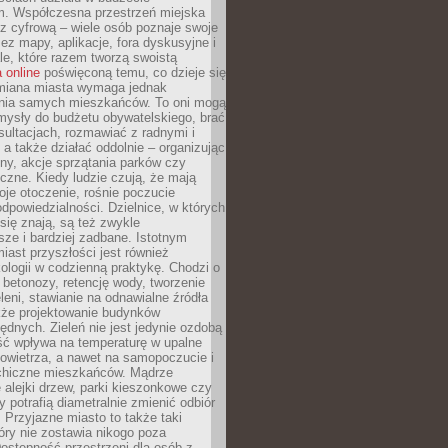
m. Współczesna przestrzeń miejska
 z cyfrową – wiele osób poznaje swoje
ez mapy, aplikacje, fora dyskusyjne i
ale, które razem tworzą swoistą
 online
poświęconą temu, co dzieje się
Zmiana miasta wymaga jednak
ia samych mieszkańców. To oni mogą
mysły do budżetu obywatelskiego, brać
sultacjach, rozmawiać z radnymi i
 a także działać oddolnie – organizując
yny, akcje sprzątania parków czy
czne. Kiedy ludzie czują, że mają
je otoczenie, rośnie poczucie
odpowiedzialności. Dzielnice, w których
ię znają, są też zwykle
sze i bardziej zadbane. Istotnym
ast przyszłości jest również
ologii w codzienną praktykę. Chodzi o
 betonozy, retencję wody, tworzenie
eleni, stawianie na odnawialne źródła
akże projektowanie budynków
dnych. Zieleń nie jest jedynie ozdobą
ść wpływa na temperaturę w upalne
powietrza, a nawet na samopoczucie i
chiczne mieszkańców. Mądrze
alejki drzew, parki kieszonkowe czy
y potrafią diametralnie zmienić odbiór
. Przyjazne miasto to także taki
óry nie zostawia nikogo poza
ostępność przestrzeni dla osób z