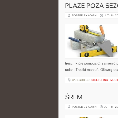
PLAŻE POZA SE
POSTED BY ADMIN
LUT - 8 - 2
treści, które pomogą Ci zamienić p
radar i Tropiki marzeń. Główną ide
CATEGORIES:
STRETCHING I MOB
ŚREM
POSTED BY ADMIN
LUT - 8 - 2