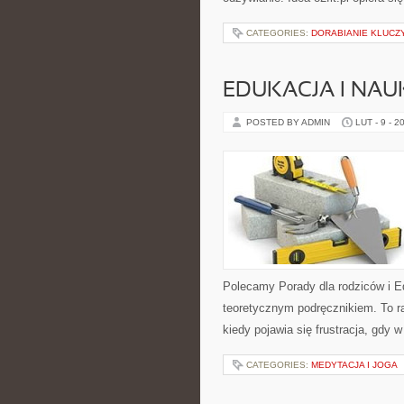
CATEGORIES:
DORABIANIE KLUC
EDUKACJA I NAU
POSTED BY ADMIN
LUT - 9 - 2
Polecamy Porady dla rodziców i Ed
teoretycznym podręcznikiem. To r
kiedy pojawia się frustracja, gdy 
CATEGORIES:
MEDYTACJA I JOGA