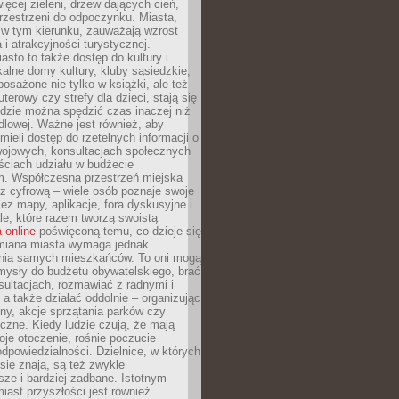
więcej zieleni, drzew dających cień,
przestrzeni do odpoczynku. Miasta,
 w tym kierunku, zauważają wzrost
 i atrakcyjności turystycznej.
asto to także dostęp do kultury i
kalne domy kultury, kluby sąsiedzkie,
yposażone nie tylko w książki, ale też
terowy czy strefy dla dzieci, stają się
dzie można spędzić czas inaczej niż
ndlowej. Ważne jest również, aby
ieli dostęp do rzetelnych informacji o
wojowych, konsultacjach społecznych
ściach udziału w budżecie
m. Współczesna przestrzeń miejska
 z cyfrową – wiele osób poznaje swoje
ez mapy, aplikacje, fora dyskusyjne i
ale, które razem tworzą swoistą
 online
poświęconą temu, co dzieje się
Zmiana miasta wymaga jednak
ia samych mieszkańców. To oni mogą
mysły do budżetu obywatelskiego, brać
sultacjach, rozmawiać z radnymi i
 a także działać oddolnie – organizując
yny, akcje sprzątania parków czy
czne. Kiedy ludzie czują, że mają
je otoczenie, rośnie poczucie
odpowiedzialności. Dzielnice, w których
ię znają, są też zwykle
sze i bardziej zadbane. Istotnym
ast przyszłości jest również