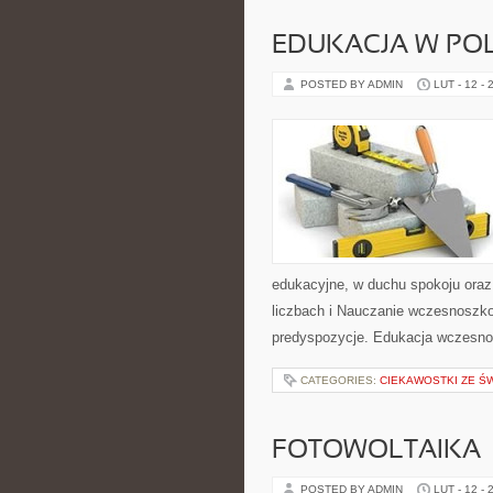
EDUKACJA W PO
POSTED BY ADMIN
LUT - 12 - 
edukacyjne, w duchu spokoju oraz 
liczbach i Nauczanie wczesnoszkol
predyspozycje. Edukacja wczesnos
CATEGORIES:
CIEKAWOSTKI ZE ŚW
FOTOWOLTAIKA
POSTED BY ADMIN
LUT - 12 - 