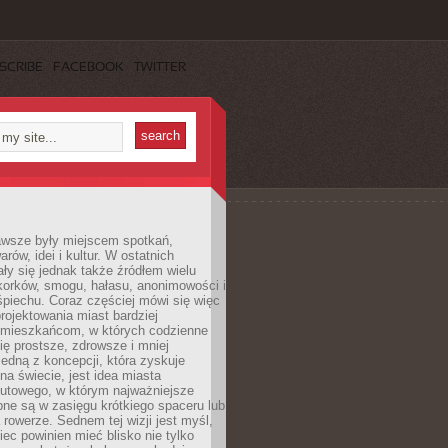
SCRIBE
FACEBOOK
TWITTER
awsze były miejscem spotkań,
rów, idei i kultur. W ostatnich
ły się jednak także źródłem wielu
korków, smogu, hałasu, anonimowości i
piechu. Coraz częściej mówi się więc
projektowania miast bardziej
 mieszkańcom, w których codzienne
się prostsze, zdrowsze i mniej
Jedną z koncepcji, która zyskuje
na świecie, jest idea miasta
nutowego, w którym najważniejsze
pne są w zasięgu krótkiego spaceru lub
 rowerze. Sednem tej wizji jest myśl,
ec powinien mieć blisko nie tylko