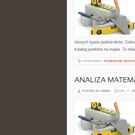
różnych typów podróżników. Ciekaw
katalog punktów na mapie. To rela
CATEGORIES:
ROWEROWE MODYFIK
ANALIZA MATEM
POSTED BY ADMIN
LUT - 7 - 2