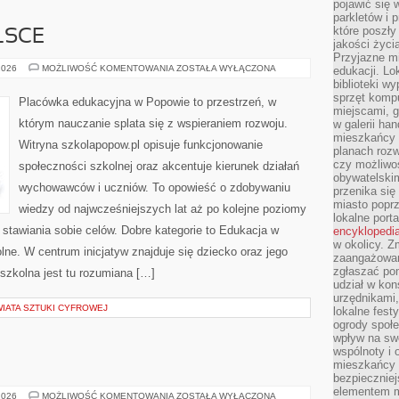
pojawić się 
parkletów i 
które poszły
LSCE
jakości życia
Przyjazne mi
EDUKACJA
2026
MOŻLIWOŚĆ KOMENTOWANIA
ZOSTAŁA WYŁĄCZONA
edukacji. Lo
W
biblioteki w
POLSCE
sprzęt kompu
Placówka edukacyjna w Popowie to przestrzeń, w
miejscami, g
którym nauczanie splata się z wspieraniem rozwoju.
w galerii ha
mieszkańcy m
Witryna szkolapopow.pl opisuje funkcjonowanie
planach roz
czy możliwo
społeczności szkolnej oraz akcentuje kierunek działań
obywatelski
wychowawców i uczniów. To opowieść o zdobywaniu
przenika się
miasto poprz
wiedzy od najwcześniejszych lat aż po kolejne poziomy
lokalne port
stawiania sobie celów. Dobre kategorie to Edukacja w
encyklopedia
w okolicy. 
ne. W centrum inicjatyw znajduje się dziecko oraz jego
zaangażowan
zgłaszać po
zkolna jest tu rozumiana […]
udział w kon
urzędnikami,
IATA SZTUKI CYFROWEJ
lokalne fest
ogrody społe
wpływ na swo
wspólnoty i 
mieszkańcy s
bezpieczniej
elementem mi
FOTOWOLTAIKA
2026
MOŻLIWOŚĆ KOMENTOWANIA
ZOSTAŁA WYŁĄCZONA