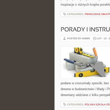
inspiracje z różnych krajów przek
CATEGORIES:
FRANCUSKIE MIAST
PORADY I INSTRU
POSTED BY ADMIN
LUT - 13 - 
podane w zrozumiały sposób, bez zb
drewna w budownictwie i Wady i P
drewniany widziane z kilku persp
CATEGORIES:
POLSKA SZKOŁA OD