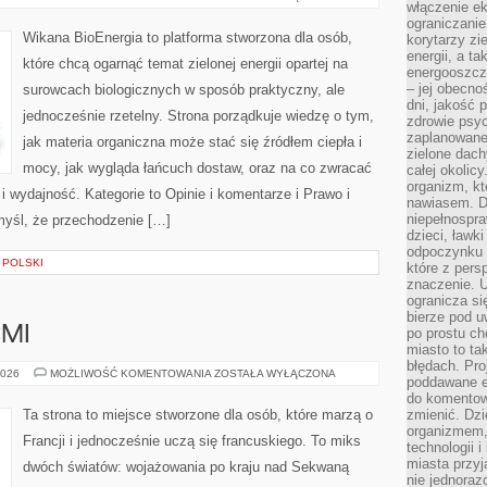
włączenie ek
ograniczanie
Wikana BioEnergia to platforma stworzona dla osób,
korytarzy zi
energii, a t
które chcą ogarnąć temat zielonej energii opartej na
energooszczę
– jej obecno
surowcach biologicznych w sposób praktyczny, ale
dni, jakość 
jednocześnie rzetelny. Strona porządkuje wiedzę o tym,
zdrowie psy
zaplanowane 
jak materia organiczna może stać się źródłem ciepła i
zielone dach
mocy, jak wygląda łańcuch dostaw, oraz na co zwracać
całej okolicy
organizm, kt
 wydajność. Kategorie to Opinie i komentarze i Prawo i
nawiasem. D
niepełnospra
 myśl, że przechodzenie […]
dzieci, ławk
odpoczynku i
 POLSKI
które z per
znaczenie. U
ogranicza się
bierze pod u
ĆMI
po prostu ch
miasto to ta
błędach. Pro
FRANCJA
2026
MOŻLIWOŚĆ KOMENTOWANIA
ZOSTAŁA WYŁĄCZONA
poddawane e
Z
DZIEĆMI
do komentowa
Ta strona to miejsce stworzone dla osób, które marzą o
zmienić. Dz
organizmem,
Francji i jednocześnie uczą się francuskiego. To miks
technologii 
miasta przy
dwóch światów: wojażowania po kraju nad Sekwaną
nie jednoraz