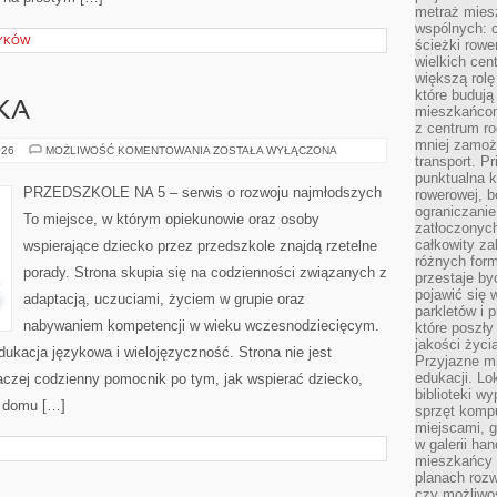
metraż miesz
wspólnych: c
ZYKÓW
ścieżki rowe
wielkich ce
większą rolę
które budują
KA
mieszkańcom
z centrum ro
mniej zamoż
EDUKACJA
026
MOŻLIWOŚĆ KOMENTOWANIA
ZOSTAŁA WYŁĄCZONA
transport. P
I
NAUKA
punktualna k
PRZEDSZKOLE NA 5 – serwis o rozwoju najmłodszych
rowerowej, 
ograniczani
To miejsce, w którym opiekunowie oraz osoby
zatłoczonych
całkowity za
wspierające dziecko przez przedszkole znajdą rzetelne
różnych form
porady. Strona skupia się na codzienności związanych z
przestaje b
pojawić się 
adaptacją, uczuciami, życiem w grupie oraz
parkletów i 
nabywaniem kompetencji w wieku wczesnodziecięcym.
które poszły
jakości życia
ukacja językowa i wielojęzyczność. Strona nie jest
Przyjazne mi
edukacji. Lo
aczej codzienny pomocnik po tym, jak wspierać dziecko,
biblioteki w
w domu […]
sprzęt kompu
miejscami, g
w galerii ha
mieszkańcy m
planach roz
czy możliwo