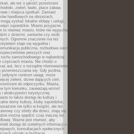
kań, ale też o jakość przestrzeni
hodniki, zieleń, ławki, place zabaw,
rowe i miejsca spotkań. Zamiast
ntrów handlowych na obrzeżach,
 mogą zyskać lokalne sklepy i usługi,,
 więzi sąsiedzkie. Miasto przyjazne
 to również miasto, które nie wypycha
dzin z dziećmi, seniorów czy osób
nych. Ogromne znaczenie ma też
riorytetem staje się wygodna i
omunikacja publiczna, rozbudowa sieci
bezpieczeństwo pieszych oraz
e ruchu samochodowego w najbardziej
 częściach miasta. Nie chodzi o
kaz aut, lecz o rozsądne równoważenie
 przemieszczania się. Gdy jezdnia
yć jedynym centrum uwagi, może
więcej zieleni, drzew dających cień,
przestrzeni do odpoczynku. Miasta,
 w tym kierunku, zauważają wzrost
 i atrakcyjności turystycznej.
asto to także dostęp do kultury i
kalne domy kultury, kluby sąsiedzkie,
yposażone nie tylko w książki, ale też
terowy czy strefy dla dzieci, stają się
dzie można spędzić czas inaczej niż
ndlowej. Ważne jest również, aby
ieli dostęp do rzetelnych informacji o
wojowych, konsultacjach społecznych
ściach udziału w budżecie