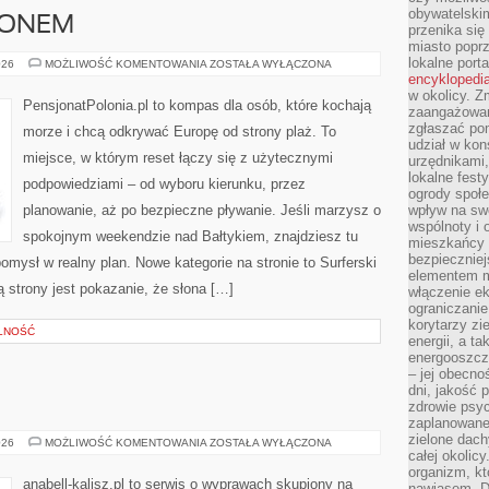
obywatelski
ZONEM
przenika się
miasto poprz
lokalne port
PLAŻE
026
MOŻLIWOŚĆ KOMENTOWANIA
ZOSTAŁA WYŁĄCZONA
POZA
encyklopedia
SEZONEM
w okolicy. 
PensjonatPolonia.pl to kompas dla osób, które kochają
zaangażowan
zgłaszać po
morze i chcą odkrywać Europę od strony plaż. To
udział w kon
miejsce, w którym reset łączy się z użytecznymi
urzędnikami,
lokalne fest
podpowiedziami – od wyboru kierunku, przez
ogrody społe
planowanie, aż po bezpieczne pływanie. Jeśli marzysz o
wpływ na swo
wspólnoty i 
spokojnym weekendzie nad Bałtykiem, znajdziesz tu
mieszkańcy s
bezpieczniej
omysł w realny plan. Nowe kategorie na stronie to Surferski
elementem mi
ą strony jest pokazanie, że słona […]
włączenie ek
ograniczanie
korytarzy zi
ILNOŚĆ
energii, a t
energooszczę
– jej obecno
dni, jakość 
zdrowie psy
zaplanowane 
zielone dach
ŚREM
026
MOŻLIWOŚĆ KOMENTOWANIA
ZOSTAŁA WYŁĄCZONA
całej okolicy
organizm, kt
anabell-kalisz.pl to serwis o wyprawach skupiony na
nawiasem. D