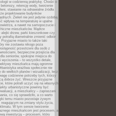
ologii w codzienną praktykę. Chodzi o
 betonozy, retencję wody, tworzenie
eleni, stawianie na odnawialne źródła
akże projektowanie budynków
dnych. Zieleń nie jest jedynie ozdobą
ść wpływa na temperaturę w upalne
powietrza, a nawet na samopoczucie i
chiczne mieszkańców. Mądrze
alejki drzew, parki kieszonkowe czy
y potrafią diametralnie zmienić odbiór
. Przyjazne miasto to także taki
óry nie zostawia nikogo poza
ostępność przestrzeni dla osób z
wnościami, bezpieczne przejścia dla
i dla seniorów, spokojne miejsca do
 wyciszenia – to wszystko detale,
spektywy mieszkańca mają ogromne
rbanistyka wrażliwa społecznie nie
 do wielkich planów i wizualizacji, lecz
wagę codzienne potrzeby tych, którzy
cą dobrze żyć. Wreszcie przyjazne
kie, które potrafi uczyć się na własnych
jekty urbanistyczne powinny być
waluacji, a mieszkańcy – zapraszani
nia, co się sprawdziło, a co warto
ięki temu miasto pozostaje żywym
 reagującym na zmiany stylu życia,
i klimatu. W tym sensie tworzenie
jaznego mieszkańcom jest procesem, a
ową inwestycją – procesem, który