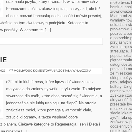
oraz nauki języka, który otwiera drzwi w rozmowach z
może trwać l
bardziej spo
Francuzami. Jeśli szukasz inspiracji na wyjazd, ale też
zrównoważon
chcesz poczuć francuską codzienność i mówić pewniej,
Miasta od z
wymiany towa
 właśnie na tym dwutorowym podejściu. Kategorie to
dekadach sta
problemów: 
i w podróży. W centrum tej […]
poczucia poś
o potrzebie 
przyjaznych
życie staje 
stresujące. 
popularność 
IE
piętnastomi
usługi dostę
przejazdu na
KOBIETA
2026
MOŻLIWOŚĆ KOMENTOWANIA
ZOSTAŁA WYŁĄCZONA
że mieszkani
W
FORMIE
sklep spożyw
o2fit.pl to klub fitness, które łączy doświadczenie z
park, miejsc
kultury. Dzi
motywacją do zmiany sylwetki i stylu życia. To miejsce
godzin w sam
Zyskuje czas
stworzone dla osób, które chcą ruszać się świadomie, a
aktywność f
jednocześnie nie lubią treningu „na ślepo”. Na stronie
przestaje by
mieszkaniowe
znajdziesz treści, które pomagają wzmocnić ciało,
siecią lokal
zrzucić kilogramy, a także wspierać dobre
żyć”. Taki 
zarówno w pl
z planem. Ciekawe kategorie to Regeneracja i sen i Dieta i
codziennych
projektować 
ię na prostym […]