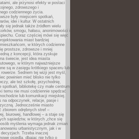
atami, ale przynosi efekty w postaci
kojnego, zdrowszego i
ego codziennego życia.
awsze były miejscem spotkań,
rów, idei i kultur. W ostatnich
ły się jednak także źródłem wielu
korków, smogu, hałasu, anonimowości i
piechu. Coraz częściej mówi się więc
projektowania miast bardziej
 mieszkańcom, w których codzienne
się prostsze, zdrowsze i mniej
Jedną z koncepcji, która zyskuje
na świecie, jest idea miasta
nutowego, w którym najważniejsze
pne są w zasięgu krótkiego spaceru lub
 rowerze. Sednem tej wizji jest myśl,
ec powinien mieć blisko nie tylko
czy, ale też szkołę, przychodnię,
e spotkań, bibliotekę czy małe centrum
ęki temu nie musi codziennie spędzać
ochodzie lub komunikacji miejskiej.
 na odpoczynek, relacje, pasje i
izyczną. Jednocześnie miasto
ć zbiorem odrębnych stref –
j, biurowej, handlowej – a staje się
nych sąsiedztw, w których „chce się
sposób myślenia wymaga jednak zmian
anowaniu urbanistycznym, jak i w
 decyzjach. Trzeba inaczej
nowe osiedla, dbając nie tylko o