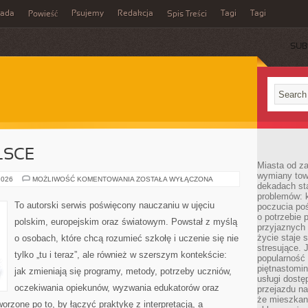
rada
Psujemy
Redakcja
Tagi
Tagi
Powieść
Spis Treści
SUB
LSCE
Miasta od z
wymiany towa
EDUKACJA
2026
MOŻLIWOŚĆ KOMENTOWANIA
ZOSTAŁA WYŁĄCZONA
dekadach sta
W
POLSCE
problemów: 
To autorski serwis poświęcony nauczaniu w ujęciu
poczucia poś
o potrzebie 
polskim, europejskim oraz światowym. Powstał z myślą
przyjaznych
życie staje 
o osobach, które chcą rozumieć szkołę i uczenie się nie
stresujące. 
tylko „tu i teraz”, ale również w szerszym kontekście:
popularność 
piętnastomi
jak zmieniają się programy, metody, potrzeby uczniów,
usługi dostę
oczekiwania opiekunów, wyzwania edukatorów oraz
przejazdu na
że mieszkani
tworzone po to, by łączyć praktykę z interpretacją, a