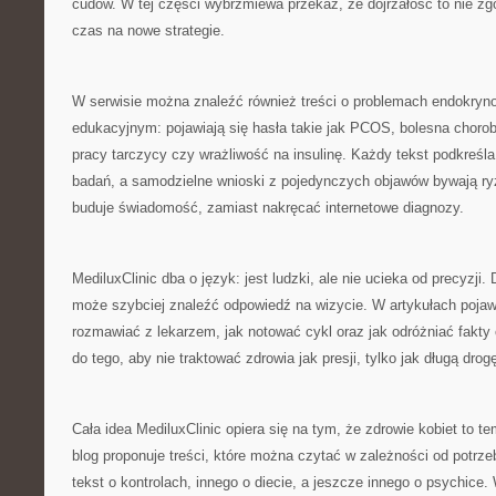
cudów. W tej części wybrzmiewa przekaz, że dojrzałość to nie zg
czas na nowe strategie.
W serwisie można znaleźć również treści o problemach endokryno
edukacyjnym: pojawiają się hasła takie jak PCOS, bolesna choro
pracy tarczycy czy wrażliwość na insulinę. Każdy tekst podkreś
badań, a samodzielne wnioski z pojedynczych objawów bywają ry
buduje świadomość, zamiast nakręcać internetowe diagnozy.
MediluxClinic dba o język: jest ludzki, ale nie ucieka od precyzji.
może szybciej znaleźć odpowiedź na wizycie. W artykułach pojawi
rozmawiać z lekarzem, jak notować cykl oraz jak odróżniać fakty
do tego, aby nie traktować zdrowia jak presji, tylko jak długą drog
Cała idea MediluxClinic opiera się na tym, że zdrowie kobiet to t
blog proponuje treści, które można czytać w zależności od potrz
tekst o kontrolach, innego o diecie, a jeszcze innego o psychic