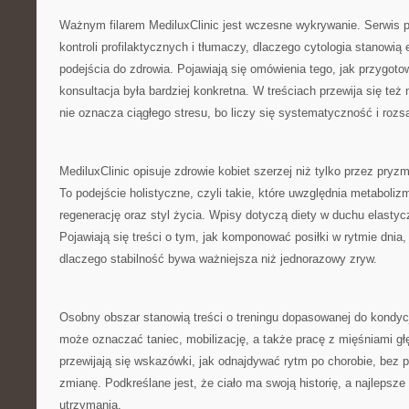
Ważnym filarem MediluxClinic jest wczesne wykrywanie. Serwis 
kontroli profilaktycznych i tłumaczy, dlaczego cytologia stanowi
podejścia do zdrowia. Pojawiają się omówienia tego, jak przygoto
konsultacja była bardziej konkretna. W treściach przewija się też
nie oznacza ciągłego stresu, bo liczy się systematyczność i rozs
MediluxClinic opisuje zdrowie kobiet szerzej niż tylko przez pry
To podejście holistyczne, czyli takie, które uwzględnia metaboli
regenerację oraz styl życia. Wpisy dotyczą diety w duchu elastyc
Pojawiają się treści o tym, jak komponować posiłki w rytmie dnia,
dlaczego stabilność bywa ważniejsza niż jednorazowy zryw.
Osobny obszar stanowią treści o treningu dopasowanej do kondycj
może oznaczać taniec, mobilizację, a także pracę z mięśniami gł
przewijają się wskazówki, jak odnajdywać rytm po chorobie, bez 
zmianę. Podkreślane jest, że ciało ma swoją historię, a najlepsze s
utrzymania.