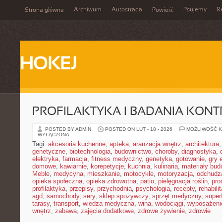
Archiwum
Autostrada
Psujemy
R
Strona główna
Powieść
HOKEJ
PROFILAKTYKA I BADANIA KON
POSTED BY ADMIN
POSTED ON LUT - 18 - 2026
MOŻLIWOŚĆ 
WYŁĄCZONA
Tagi:
akcesoria kuchenne
,
apteka
,
aranżacja wnętrz
,
architektura
genetyczne
,
biotechnologia
,
budownictwo
,
choroby
,
diagnostyka
,
elektryka
,
farmacja
,
fitness medyczny
,
genetyka
,
gotowanie
,
gry 
domowe
,
kawiarnie
,
korepetycje
,
kuchnia
,
kulinaria
,
materiały bud
Meble
,
medycyna
,
mieszkanie
,
motocykle
,
motoryzacja
,
odchudz
opieka społeczna
,
opieka zdrowotna
,
patio
,
pielęgnacja roślin
,
pro
profilaktyka
,
przepisy
,
przychodnia
,
psychologia
,
recepty
,
rehabili
agd
,
samochody
,
sery
,
sklep spożywczy
,
sprzęt medyczny
,
super
tarasy
,
transport
,
wiedza medyczna
,
wina
,
wodociągi
,
wyposażeni
wnętrz
,
zabawa
,
zajęcia dodatkowe
,
zdrowe żywienie
,
zdrowie