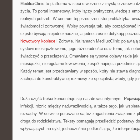
MediluxClinic to platforma w sieci stworzone z myślą o zdrowiu 
życia. To portal internetowy, który łączy praktyczną wiedzę z e
realnych potrzeb. W centrum tej przestrzeni stoi profilaktyka, u
świadomości zdrowotnej. Wpisy powstają tak, aby porządkować in
często bywają niejednoznaczne, a jednocześnie dotykają poczuci
Nowotwory kobiece
i Zdrowie. Na łamach MediluxClinic pojawiają 
cyklowi miesiączkowemu, jego różnorodności oraz temu, jak noto
świadczyć o przeciążeniu. Omawiane są typowe objawy takie jak 
miesiączki, nieregularne krwawienia, zespół napięcia przedmiesią
Każdy temat jest przedstawiany w sposób, który nie stawia diagno
zachęca do konstruktywnej rozmowy ze specjalistą wtedy, gdy jes
Duża część treści koncentruje się na zdrowiu intymnym. Pojawiaj
infekcji, różnic między nadwrażliwością, a także tego, jak wspie
rozsądny. W serwisie poruszane są też zagadnienia związane z p
drogą do rodzicielstwa. Teksty pomagają prześledzić podstawy d
wpływających na cykl, jednocześnie podkreślając, że interpretac