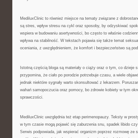
MediluxClinic to również miejsce na tematy związane z dobros
są stres, wpływ stresu na cykl oraz sposoby, by odzyskiwać spok
wspiera w budowaniu asertywności, bo często to właśnie codzienno
wpływa na stabilność. W tekstach pojawia się także temat seksu
oceniania, z uwzględnieniem, że komfort i bezpieczeństwo są po
Istotną częścią bloga są materiały o ciąży oraz o tym, co dzieje s
przypomina, że ciało po porodzie potrzebuje czasu, a wiele obja
jednak niektóre sygnały warto skonsultować z lekarzem. Poruszan
wahań samopoczucia oraz pomocy, bo zdrowie kobiety w tym okre
sprawczości.
MediluxClinic uwzględnia też etap perimenopauzy. Teksty w pros
w tym czasie mogą pojawić się zaburzenia snu, spadek libido czy 
Serwis podpowiada, jak wspierać organizm poprzez rozmowę ze sp