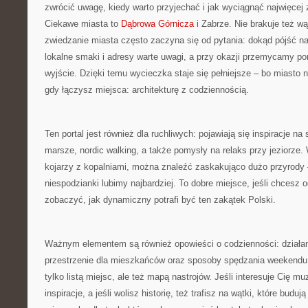
zwrócić uwagę, kiedy warto przyjechać i jak wyciągnąć najwięcej 
Ciekawe miasta to
Dąbrowa Górnicza
i Zabrze. Nie brakuje też w
zwiedzanie miasta często zaczyna się od pytania: dokąd pójść n
lokalne smaki i adresy warte uwagi, a przy okazji przemycamy po
wyjście. Dzięki temu wycieczka staje się pełniejsze – bo miasto n
gdy łączysz miejsca: architekturę z codziennością.
Ten portal jest również dla ruchliwych: pojawiają się inspiracje na
marsze, nordic walking, a także pomysły na relaks przy jeziorze. 
kojarzy z kopalniami, można znaleźć zaskakująco dużo przyrody –
niespodzianki lubimy najbardziej. To dobre miejsce, jeśli chcesz 
zobaczyć, jak dynamiczny potrafi być ten zakątek Polski.
Ważnym elementem są również opowieści o codzienności: działani
przestrzenie dla mieszkańców oraz sposoby spędzania weekendu. 
tylko listą miejsc, ale też mapą nastrojów. Jeśli interesuje Cię m
inspiracje, a jeśli wolisz historię, też trafisz na wątki, które budu