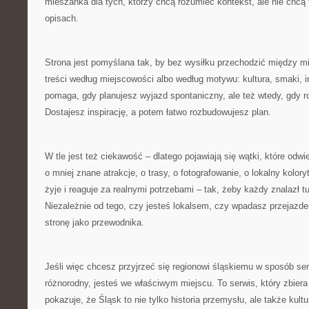
mieszanka dla tych, którzy chcą rozumieć kontekst, ale nie chc
opisach.
Strona jest pomyślana tak, by bez wysiłku przechodzić między 
treści według miejscowości albo według motywu: kultura, smaki, ind
pomaga, gdy planujesz wyjazd spontaniczny, ale też wtedy, gdy 
Dostajesz inspirację, a potem łatwo rozbudowujesz plan.
W tle jest też ciekawość – dlatego pojawiają się wątki, które odwi
o mniej znane atrakcje, o trasy, o fotografowanie, o lokalny kolory
żyje i reaguje za realnymi potrzebami – tak, żeby każdy znalazł tu
Niezależnie od tego, czy jesteś lokalsem, czy wpadasz przejazd
stronę jako przewodnika.
Jeśli więc chcesz przyjrzeć się regionowi śląskiemu w sposób s
różnorodny, jesteś we właściwym miejscu. To serwis, który zbiera
pokazuje, że Śląsk to nie tylko historia przemysłu, ale także kult