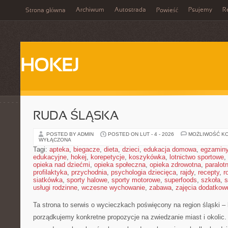
Archiwum
Autostrada
Psujemy
R
Strona główna
Powieść
HOKEJ
RUDA ŚLĄSKA
POSTED BY ADMIN
POSTED ON LUT - 4 - 2026
MOŻLIWOŚĆ K
WYŁĄCZONA
Tagi:
apteka
,
biegacze
,
dieta
,
dzieci
,
edukacja domowa
,
egzamin
edukacyjne
,
hokej
,
korepetycje
,
koszykówka
,
lotnictwo sportowe
,
opieka nad dziećmi
,
opieka społeczna
,
opieka zdrowotna
,
paralot
profilaktyka
,
przychodnia
,
psychologia dziecięca
,
rajdy
,
recepty
,
r
siatkówka
,
sporty halowe
,
sporty motorowe
,
superfoods
,
szkoła
,
s
usługi rodzinne
,
wczesne wychowanie
,
zabawa
,
zajęcia dodatkow
Ta strona to serwis o wycieczkach poświęcony na region śląski 
porządkujemy konkretne propozycje na zwiedzanie miast i okolic. 