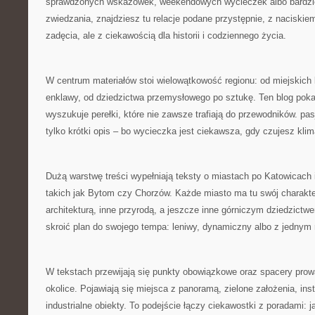
sprawdzonych wskazówek, weekendowych wycieczek albo bardzie
zwiedzania, znajdziesz tu relacje podane przystępnie, z naciskie
zadęcia, ale z ciekawością dla historii i codziennego życia.
W centrum materiałów stoi wielowątkowość regionu: od miejskich 
enklawy, od dziedzictwa przemysłowego po sztukę. Ten blog poka
wyszukuje perełki, które nie zawsze trafiają do przewodników. pas
tylko krótki opis – bo wycieczka jest ciekawsza, gdy czujesz klim
Dużą warstwę treści wypełniają teksty o miastach po Katowicach 
takich jak Bytom czy Chorzów. Każde miasto ma tu swój charakte
architekturą, inne przyrodą, a jeszcze inne górniczym dziedzict
skroić plan do swojego tempa: leniwy, dynamiczny albo z jedn
W tekstach przewijają się punkty obowiązkowe oraz spacery prow
okolice. Pojawiają się miejsca z panoramą, zielone założenia, inst
industrialne obiekty. To podejście łączy ciekawostki z poradami: 