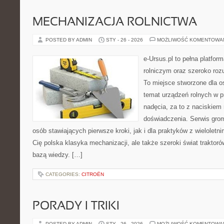
MECHANIZACJA ROLNICTWA
POSTED BY ADMIN
STY - 26 - 2026
MOŻLIWOŚĆ KOMENTOWA
e-Ursus.pl to pełna platfo
rolniczym oraz szeroko rozu
To miejsce stworzone dla o
temat urządzeń rolnych w 
nadęcia, za to z naciskiem
doświadczenia. Serwis grom
osób stawiających pierwsze kroki, jak i dla praktyków z wieloletni
Cię polska klasyka mechanizacji, ale także szeroki świat traktor
bazą wiedzy. […]
CATEGORIES:
CITROËN
PORADY I TRIKI
POSTED BY ADMIN
STY - 26 - 2026
MOŻLIWOŚĆ KOMENTOWA