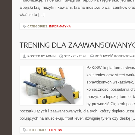
improwizację. W centrum uwagi są Republika Węgierska, jednak nat
alpejski kraj muzyki i kawiarni, kraina mostów, piwa i zamków or
właśnie ta […]
CATEGORIES:
INFORMATYKA
TRENING DLA ZAAWANSOWANY
POSTED BY ADMIN
STY - 25 - 2026
MOŻLIWOŚĆ KOMENTOWA
PZKiSW to platforma stworz
kalistenics oraz street wor
sprawdzonych wskazówek,
konieczności posiadania dro
marzysz o lepszej formie, ta
by prowadzić Cię krok po k
początkujących i zaawansowanych, dla tych, którzy dopiero uczą s
polujących na muscle-up, front lever, dźwignię tyłem czy deskę [
CATEGORIES:
FITNESS