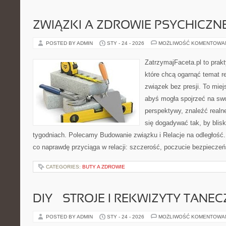
ZWIĄZKI A ZDROWIE PSYCHICZN
POSTED BY ADMIN
STY - 24 - 2026
MOŻLIWOŚĆ KOMENTOWA
ZatrzymajFaceta.pl to prakt
które chcą ogarnąć temat r
związek bez presji. To mie
abyś mogła spojrzeć na swo
perspektywy, znaleźć real
się dogadywać tak, by blisk
tygodniach. Polecamy Budowanie związku i Relacje na odległość.
co naprawdę przyciąga w relacji: szczerość, poczucie bezpieczeń
CATEGORIES:
BUTY A ZDROWIE
DIY – STROJE I REKWIZYTY TANE
POSTED BY ADMIN
STY - 24 - 2026
MOŻLIWOŚĆ KOMENTOWA