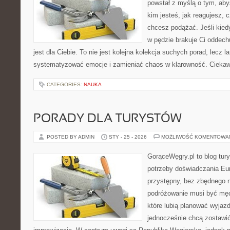
powstał z myślą o tym, aby
kim jesteś, jak reagujesz, 
chcesz podążać. Jeśli kied
w pędzie brakuje Ci oddechu
jest dla Ciebie. To nie jest kolejna kolekcja suchych porad, lecz l
systematyzować emocje i zamieniać chaos w klarowność. Cieka
CATEGORIES:
NAUKA
PORADY DLA TURYSTÓW
POSTED BY ADMIN
STY - 25 - 2026
MOŻLIWOŚĆ KOMENTOWA
GorąceWęgry.pl to blog tury
potrzeby doświadczania Eu
przystępny, bez zbędnego n
podróżowanie musi być męc
które lubią planować wyjazd
jednocześnie chcą zostawić