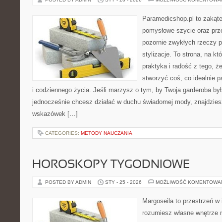
Paramedicshop.pl to zakąte
pomysłowe szycie oraz prze
pozornie zwykłych rzeczy 
stylizacje. To strona, na któ
praktyka i radość z tego, 
stworzyć coś, co idealnie p
i codziennego życia. Jeśli marzysz o tym, by Twoja garderoba by
jednocześnie chcesz działać w duchu świadomej mody, znajdziesz
wskazówek […]
CATEGORIES:
METODY NAUCZANIA
HOROSKOPY TYGODNIOWE
POSTED BY ADMIN
STY - 25 - 2026
MOŻLIWOŚĆ KOMENTOWA
Margoseila to przestrzeń w 
rozumiesz własne wnętrze n