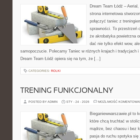
Dream Team Łódź – Aerial, 
strona internetowa stworzon
połączyć taniec z treningie
sprawności. To przestrzeń d
że akrobatyka powietrzna or
dać nie tylko efekt wow, ale
samopoczucie. Polecamy Taniec w różnych krajach i tradycjach i 
Dream Team Łódź opiera się na tym, że […]
CATEGORIES:
ROLKI
TRENING FUNKCJONALNY
POSTED BY ADMIN
STY - 24 - 2026
MOŻLIWOŚĆ KOMENTOWA
Bieganiewwarszawie.pl to k
które chcą truchtać w stolic
mądrze, bez chaosu i bez ko
pasja do ruchu spotyka się