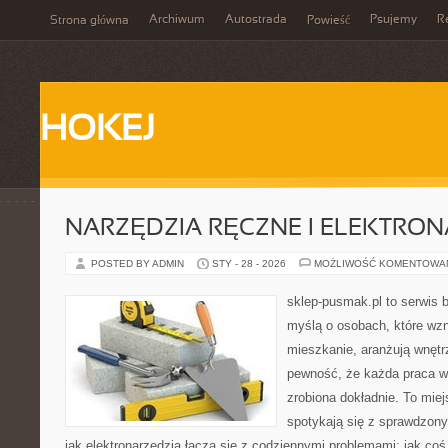
Archiwum
Autostrada
Psujemy
R
Strona główna
Powieść
HOKEJ
NARZĘDZIA RĘCZNE I ELEKTRO
POSTED BY ADMIN
STY - 28 - 2026
MOŻLIWOŚĆ KOMENTOWA
sklep-pusmak.pl to serwis 
myślą o osobach, które wz
mieszkanie, aranżują wnętr
pewność, że każda praca w
zrobiona dokładnie. To miej
spotykają się z sprawdzonym
jak elektronarzędzia łączą się z codziennymi problemami: jak c