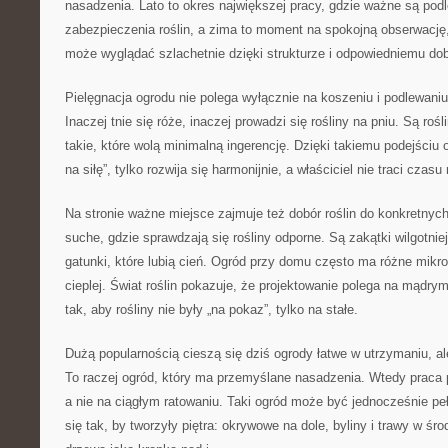
nasadzenia. Lato to okres największej pracy, gdzie ważne są pod
zabezpieczenia roślin, a zima to moment na spokojną obserwację
może wyglądać szlachetnie dzięki strukturze i odpowiedniemu dobo
Pielęgnacja ogrodu nie polega wyłącznie na koszeniu i podlewaniu
Inaczej tnie się róże, inaczej prowadzi się rośliny na pniu. Są rośli
takie, które wolą minimalną ingerencję. Dzięki takiemu podejściu 
na siłę”, tylko rozwija się harmonijnie, a właściciel nie traci czasu
Na stronie ważne miejsce zajmuje też dobór roślin do konkretny
suche, gdzie sprawdzają się rośliny odporne. Są zakątki wilgotniej
gatunki, które lubią cień. Ogród przy domu często ma różne mikrok
cieplej. Świat roślin pokazuje, że projektowanie polega na mądr
tak, aby rośliny nie były „na pokaz”, tylko na stałe.
Dużą popularnością cieszą się dziś ogrody łatwe w utrzymaniu, al
To raczej ogród, który ma przemyślane nasadzenia. Wtedy praca p
a nie na ciągłym ratowaniu. Taki ogród może być jednocześnie peł
się tak, by tworzyły piętra: okrywowe na dole, byliny i trawy w śro