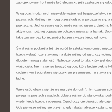
zaprojektowany front może być elegancki, jeśli zastosuje się odpow
W ogrodach rodzinnych niezwykle ważne jest bezpieczeństwo i e
przejściach. Rośliny nie mogą przeszkadzać w poruszaniu się, a
praktyczne. Jednocześnie ogród może rosnąć razem z dziećmi. Naj
aktywności, później pojawia się potrzeba miejsca na hamak. Dob
takie zmiany bez konieczności burzenia wszystkiego od nowa.
Świat roślin podkreśla też, że ogród to sztuka kompromisu mię
trzeba wybrać: czy stawiamy na duże rośliny od razu, czy wolim
długoterminową stabilność. Najlepszy ogród to taki, który jest d
właściciela. Nie ma sensu tworzyć ogrodu, który będzie piękny tyl
codziennym życiu stanie się przykrym przymusem. Tu stawia się 
ładne.
Wiele osób obawia się, że nie ma „ręki do roślin”. Tymczasem su
polega na prostych zasadach: dobierz rośliny do stanowiska, podle
wtedy, kiedy trzeba, i obserwuj. Ogród uczy cierpliwości, ale daje
Gdy pierwsze rośliny się przyjmą, gdy rabata nabierze kształtu, g