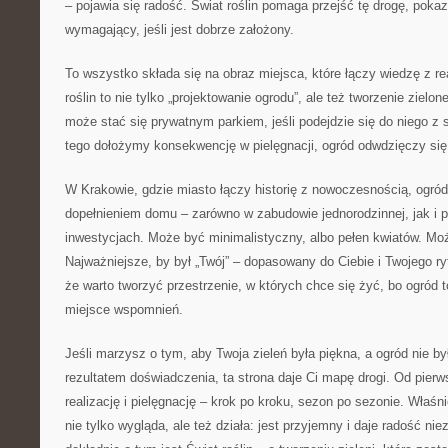
– pojawia się radość. Świat roślin pomaga przejść tę drogę, poka
wymagający, jeśli jest dobrze założony.
To wszystko składa się na obraz miejsca, które łączy wiedzę z re
roślin to nie tylko „projektowanie ogrodu”, ale też tworzenie zielo
może stać się prywatnym parkiem, jeśli podejdzie się do niego z 
tego dołożymy konsekwencję w pielęgnacji, ogród odwdzięczy się 
W Krakowie, gdzie miasto łączy historię z nowoczesnością, ogr
dopełnieniem domu – zarówno w zabudowie jednorodzinnej, jak i
inwestycjach. Może być minimalistyczny, albo pełen kwiatów. Mo
Najważniejsze, by był „Twój” – dopasowany do Ciebie i Twojego ry
że warto tworzyć przestrzenie, w których chce się żyć, bo ogród to
miejsce wspomnień.
Jeśli marzysz o tym, aby Twoja zieleń była piękna, a ogród nie by
rezultatem doświadczenia, ta strona daje Ci mapę drogi. Od pierwsz
realizację i pielęgnację – krok po kroku, sezon po sezonie. Właśni
nie tylko wygląda, ale też działa: jest przyjemny i daje radość nie