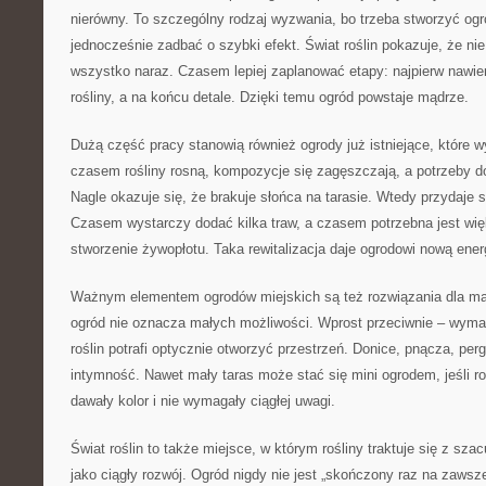
nierówny. To szczególny rodzaj wyzwania, bo trzeba stworzyć ogr
jednocześnie zadbać o szybki efekt. Świat roślin pokazuje, że ni
wszystko naraz. Czasem lepiej zaplanować etapy: najpierw nawie
rośliny, a na końcu detale. Dzięki temu ogród powstaje mądrze.
Dużą część pracy stanowią również ogrody już istniejące, które 
czasem rośliny rosną, kompozycje się zagęszczają, a potrzeby d
Nagle okazuje się, że brakuje słońca na tarasie. Wtedy przydaje 
Czasem wystarczy dodać kilka traw, a czasem potrzebna jest wię
stworzenie żywopłotu. Taka rewitalizacja daje ogrodowi nową ener
Ważnym elementem ogrodów miejskich są też rozwiązania dla mały
ogród nie oznacza małych możliwości. Wprost przeciwnie – wyma
roślin potrafi optycznie otworzyć przestrzeń. Donice, pnącza, perg
intymność. Nawet mały taras może stać się mini ogrodem, jeśli roś
dawały kolor i nie wymagały ciągłej uwagi.
Świat roślin to także miejsce, w którym rośliny traktuje się z sza
jako ciągły rozwój. Ogród nigdy nie jest „skończony raz na zawsze