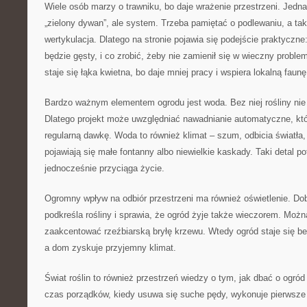
Wiele osób marzy o trawniku, bo daje wrażenie przestrzeni. Jednak
„zielony dywan”, ale system. Trzeba pamiętać o podlewaniu, a tak
wertykulacja. Dlatego na stronie pojawia się podejście praktyczne:
będzie gęsty, i co zrobić, żeby nie zamienił się w wieczny proble
staje się łąka kwietna, bo daje mniej pracy i wspiera lokalną faunę
Bardzo ważnym elementem ogrodu jest woda. Bez niej rośliny nie 
Dlatego projekt może uwzględniać nawadnianie automatyczne, któ
regularną dawkę. Woda to również klimat – szum, odbicia światła
pojawiają się małe fontanny albo niewielkie kaskady. Taki detal po
jednocześnie przyciąga życie.
Ogromny wpływ na odbiór przestrzeni ma również oświetlenie. Dob
podkreśla rośliny i sprawia, że ogród żyje także wieczorem. Możn
zaakcentować rzeźbiarską bryłę krzewu. Wtedy ogród staje się b
a dom zyskuje przyjemny klimat.
Świat roślin to również przestrzeń wiedzy o tym, jak dbać o ogró
czas porządków, kiedy usuwa się suche pędy, wykonuje pierwsze o