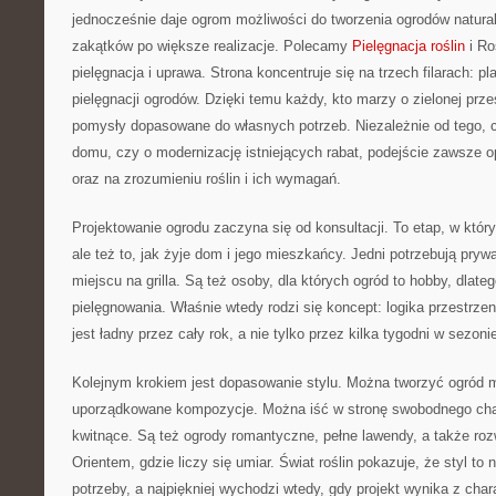
jednocześnie daje ogrom możliwości do tworzenia ogrodów natura
zakątków po większe realizacje. Polecamy
Pielęgnacja roślin
i Ro
pielęgnacja i uprawa. Strona koncentruje się na trzech filarach: pl
pielęgnacji ogrodów. Dzięki temu każdy, kto marzy o zielonej prze
pomysły dopasowane do własnych potrzeb. Niezależnie od tego, c
domu, czy o modernizację istniejących rabat, podejście zawsze op
oraz na zrozumieniu roślin i ich wymagań.
Projektowanie ogrodu zaczyna się od konsultacji. To etap, w którym
ale też to, jak żyje dom i jego mieszkańcy. Jedni potrzebują prywa
miejscu na grilla. Są też osoby, dla których ogród to hobby, dlate
pielęgnowania. Właśnie wtedy rodzi się koncept: logika przestrzen
jest ładny przez cały rok, a nie tylko przez kilka tygodni w sezoni
Kolejnym krokiem jest dopasowanie stylu. Można tworzyć ogród mi
uporządkowane kompozycje. Można iść w stronę swobodnego chara
kwitnące. Są też ogrody romantyczne, pełne lawendy, a także roz
Orientem, gdzie liczy się umiar. Świat roślin pokazuje, że styl to
potrzeby, a najpiękniej wychodzi wtedy, gdy projekt wynika z cha