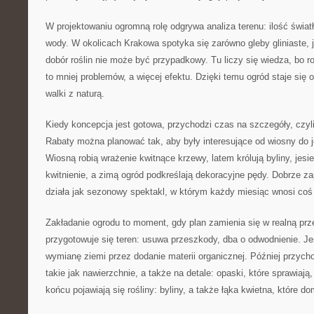
W projektowaniu ogromną rolę odgrywa analiza terenu: ilość światła
wody. W okolicach Krakowa spotyka się zarówno gleby gliniaste, j
dobór roślin nie może być przypadkowy. Tu liczy się wiedza, bo 
to mniej problemów, a więcej efektu. Dzięki temu ogród staje się 
walki z naturą.
Kiedy koncepcja jest gotowa, przychodzi czas na szczegóły, czyli
Rabaty można planować tak, aby były interesujące od wiosny do j
Wiosną robią wrażenie kwitnące krzewy, latem królują byliny, jes
kwitnienie, a zimą ogród podkreślają dekoracyjne pędy. Dobrze z
działa jak sezonowy spektakl, w którym każdy miesiąc wnosi co
Zakładanie ogrodu to moment, gdy plan zamienia się w realną prz
przygotowuje się teren: usuwa przeszkody, dba o odwodnienie. Jeś
wymianę ziemi przez dodanie materii organicznej. Później przych
takie jak nawierzchnie, a także na detale: opaski, które sprawiają
końcu pojawiają się rośliny: byliny, a także łąka kwietna, które d