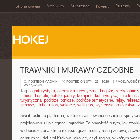
Archiwum
Autostrada
Psujemy
R
Strona główna
Powieść
HOKEJ
TRAWNIKI I MURAWY OZDOBNE
POSTED BY ADMIN
POSTED ON STY - 27 - 2026
MOŻLIWOŚĆ 
WYŁĄCZONA
Tagi:
agroturystyka
,
akcesoria turystyczne
,
bagaże
,
bilety lotnicz
fitness
,
hostele
,
hotele
,
jachty
,
kemping
,
kulturystyka
,
linie lotnic
turystyczna
,
podróże lotnicze
,
podróże tematyczne
,
rejsy
,
rekreac
zimowe
,
statki
,
urlop
,
wakacje
,
wellness
,
wycieczki
,
żeglarstwo
,
z
Świat roślin to platforma, w której zamiłowanie do zieleni spotyk
projektowaniu i pielęgnacji ogrodów. To opowieść o tym, jak zwyk
w dopieszczoną strefę relaksu, gdzie rośliny rosną zdrowo, a czł
centrum tej idei stoi Kraków i okolice, czyli region, w którym warun