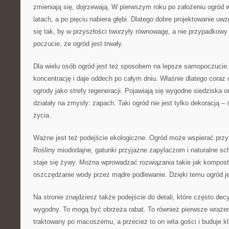
zmieniają się, dojrzewają. W pierwszym roku po założeniu ogród w
latach, a po pięciu nabiera głębi. Dlatego dobre projektowanie uw
się tak, by w przyszłości tworzyły równowagę, a nie przypadkowy
poczucie, że ogród jest trwały.
Dla wielu osób ogród jest też sposobem na lepsze samopoczucie.
koncentrację i daje oddech po całym dniu. Właśnie dlatego coraz c
ogrody jako strefy regeneracji. Pojawiają się wygodne siedziska o
działały na zmysły: zapach. Taki ogród nie jest tylko dekoracją – 
życia.
Ważne jest też podejście ekologiczne. Ogród może wspierać przyr
Rośliny miododajne, gatunki przyjazne zapylaczom i naturalne sch
staje się żywy. Można wprowadzać rozwiązania takie jak kompost
oszczędzanie wody przez mądre podlewanie. Dzięki temu ogród je
Na stronie znajdziesz także podejście do detali, które często dec
wygodny. To mogą być obrzeża rabat. To również pierwsze wrażen
traktowany po macoszemu, a przecież to on wita gości i buduje k