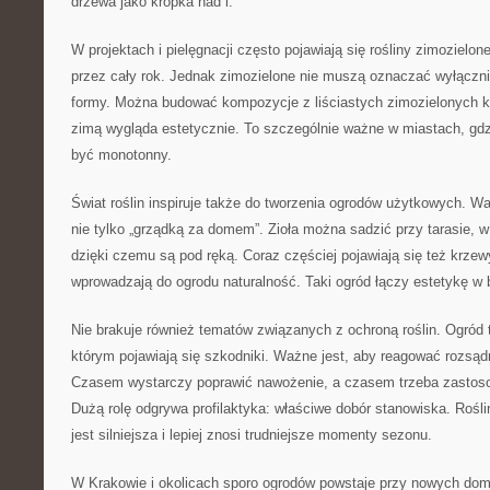
drzewa jako kropka nad i.
W projektach i pielęgnacji często pojawiają się rośliny zimozielon
przez cały rok. Jednak zimozielone nie muszą oznaczać wyłącznie
formy. Można budować kompozycje z liściastych zimozielonych k
zimą wygląda estetycznie. To szczególnie ważne w miastach, gdzi
być monotonny.
Świat roślin inspiruje także do tworzenia ogrodów użytkowych. W
nie tylko „grządką za domem”. Zioła można sadzić przy tarasie, w
dzięki czemu są pod ręką. Coraz częściej pojawiają się też krze
wprowadzają do ogrodu naturalność. Taki ogród łączy estetykę w
Nie brakuje również tematów związanych z ochroną roślin. Ogród
którym pojawiają się szkodniki. Ważne jest, aby reagować rozsądni
Czasem wystarczy poprawić nawożenie, a czasem trzeba zastoso
Dużą rolę odgrywa profilaktyka: właściwe dobór stanowiska. Rośli
jest silniejsza i lepiej znosi trudniejsze momenty sezonu.
W Krakowie i okolicach sporo ogrodów powstaje przy nowych dom