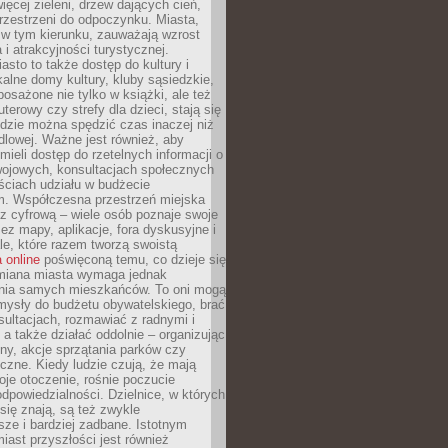
więcej zieleni, drzew dających cień,
przestrzeni do odpoczynku. Miasta,
 w tym kierunku, zauważają wzrost
 i atrakcyjności turystycznej.
asto to także dostęp do kultury i
kalne domy kultury, kluby sąsiedzkie,
yposażone nie tylko w książki, ale też
terowy czy strefy dla dzieci, stają się
dzie można spędzić czas inaczej niż
ndlowej. Ważne jest również, aby
ieli dostęp do rzetelnych informacji o
wojowych, konsultacjach społecznych
ściach udziału w budżecie
m. Współczesna przestrzeń miejska
 z cyfrową – wiele osób poznaje swoje
ez mapy, aplikacje, fora dyskusyjne i
ale, które razem tworzą swoistą
 online
poświęconą temu, co dzieje się
Zmiana miasta wymaga jednak
ia samych mieszkańców. To oni mogą
mysły do budżetu obywatelskiego, brać
sultacjach, rozmawiać z radnymi i
 a także działać oddolnie – organizując
yny, akcje sprzątania parków czy
czne. Kiedy ludzie czują, że mają
je otoczenie, rośnie poczucie
odpowiedzialności. Dzielnice, w których
ię znają, są też zwykle
sze i bardziej zadbane. Istotnym
ast przyszłości jest również