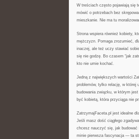
W treściach często pojawiają się 
mówić o potrzebach bez skrępowani
mieszkanie. Nie ma tu moralizowa
Strona wspiera również kobiety, kt
mężczyzn. Pomaga zrozumieć, dlac
inaczej, ale też uczy stawiać sob
się nie godzę. Bo czasem “jak zat
kto nie umie kochać.
Jedną z największych wartości Zatr
problemów, tylko relację, w które
budowania związku, w którym jest m
być kobietą, która przyciąga nie 
ZatrzymajFaceta.pl jest idealne dl
Jeśli masz dość ciągłego zgadywan
chcesz nauczyć się, jak budować m
minie pierwsza fascynacja — ta st