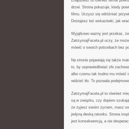
Znajdziesz tu również temat powr
drzwi. Strona pokazuje, kiedy pow
filmu. Uczysz się odróżniać przy
Dostajesz też wskazówki, jak wrac
Wyjątkowo ważny jest przekaz, że m
ZatrzymajFaceta.pl uczy, że może
mówić o swoich potrzebach bez poc
Na stronie pojawiają się także ma
to, by usprawiedliwiać złe zachowa
albo czemu tak trudno mu mówić o
widzieć tło. To pozwala podejmowa
ZatrzymajFaceta.pl to również miej
są w związku, czy dopiero szukają
że żyjesz swoim życiem, masz swo
jedyną deską ratunku. Strona inspi
jest konsekwencją, a nie desperac