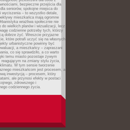
wnościami, bezpieczne przejścia dla
i dla seniorów, spokojne miejsca do
 wyciszenia – to wszystko detale,
spektywy mieszkańca mają ogromne
rbanistyka wrażliwa społecznie nie
 do wielkich planów i wizualizacji, lecz
wagę codzienne potrzeby tych, którzy
cą dobrze żyć. Wreszcie przyjazne
kie, które potrafi uczyć się na własnych
jekty urbanistyczne powinny być
waluacji, a mieszkańcy – zapraszani
nia, co się sprawdziło, a co warto
ięki temu miasto pozostaje żywym
 reagującym na zmiany stylu życia,
i klimatu. W tym sensie tworzenie
jaznego mieszkańcom jest procesem, a
ową inwestycją – procesem, który
atami, ale przynosi efekty w postaci
kojnego, zdrowszego i
ego codziennego życia.