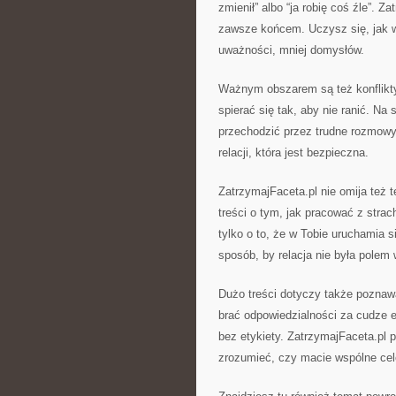
zmienił” albo “ja robię coś źle”. 
zawsze końcem. Uczysz się, jak wr
uważności, mniej domysłów.
Ważnym obszarem są też konflikty. 
spierać się tak, aby nie ranić. Na
przechodzić przez trudne rozmowy
relacji, która jest bezpieczna.
ZatrzymajFaceta.pl nie omija też 
treści o tym, jak pracować z stra
tylko o to, że w Tobie uruchamia 
sposób, by relacja nie była polem 
Dużo treści dotyczy także poznawa
brać odpowiedzialności za cudze e
bez etykiety. ZatrzymajFaceta.pl 
zrozumieć, czy macie wspólne cel