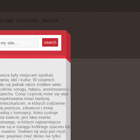
SCRIBE
FACEBOOK
TWITTER
awsze były miejscem spotkań,
rów, idei i kultur. W ostatnich
ły się jednak także źródłem wielu
korków, smogu, hałasu, anonimowości i
piechu. Coraz częściej mówi się więc
projektowania miast bardziej
 mieszkańcom, w których codzienne
się prostsze, zdrowsze i mniej
Jedną z koncepcji, która zyskuje
na świecie, jest idea miasta
nutowego, w którym najważniejsze
pne są w zasięgu krótkiego spaceru lub
 rowerze. Sednem tej wizji jest myśl,
ec powinien mieć blisko nie tylko