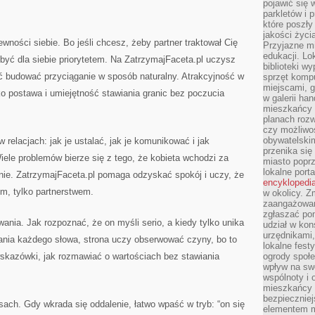
pojawić się 
.
parkletów i 
które poszły
jakości życia
ności siebie. Bo jeśli chcesz, żeby partner traktował Cię
Przyjazne mi
edukacji. Lo
yć dla siebie priorytetem. Na ZatrzymajFaceta.pl uczysz
biblioteki w
ąć budować przyciąganie w sposób naturalny. Atrakcyjność w
sprzęt kompu
miejscami, g
lko postawa i umiejętność stawiania granic bez poczucia
w galerii ha
mieszkańcy m
planach roz
czy możliwo
obywatelski
relacjach: jak je ustalać, jak je komunikować i jak
przenika się
iele problemów bierze się z tego, że kobieta wchodzi za
miasto poprz
lokalne port
ie. ZatrzymajFaceta.pl pomaga odzyskać spokój i uczy, że
encyklopedia
m, tylko partnerstwem.
w okolicy. 
zaangażowan
zgłaszać po
nia. Jak rozpoznać, że on myśli serio, a kiedy tylko unika
udział w kon
urzędnikami,
wania każdego słowa, strona uczy obserwować czyny, bo to
lokalne fest
skazówki, jak rozmawiać o wartościach bez stawiania
ogrody społe
wpływ na swo
wspólnoty i 
mieszkańcy s
bezpieczniej
ysach. Gdy wkrada się oddalenie, łatwo wpaść w tryb: “on się
elementem mi