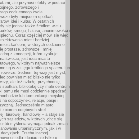
atami, ale przynosi efekty w postaci
kojnego, zdrowszego i
ego codziennego życia.
awsze były miejscem spotkań,
rów, idei i kultur. W ostatnich
ły się jednak także źródłem wielu
korków, smogu, hałasu, anonimowości i
piechu. Coraz częściej mówi się więc
projektowania miast bardziej
 mieszkańcom, w których codzienne
się prostsze, zdrowsze i mniej
Jedną z koncepcji, która zyskuje
na świecie, jest idea miasta
nutowego, w którym najważniejsze
pne są w zasięgu krótkiego spaceru lub
 rowerze. Sednem tej wizji jest myśl,
ec powinien mieć blisko nie tylko
czy, ale też szkołę, przychodnię,
e spotkań, bibliotekę czy małe centrum
ęki temu nie musi codziennie spędzać
ochodzie lub komunikacji miejskiej.
 na odpoczynek, relacje, pasje i
izyczną. Jednocześnie miasto
ć zbiorem odrębnych stref –
j, biurowej, handlowej – a staje się
nych sąsiedztw, w których „chce się
sposób myślenia wymaga jednak zmian
anowaniu urbanistycznym, jak i w
 decyzjach. Trzeba inaczej
nowe osiedla, dbając nie tylko o