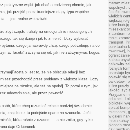
metraż miesz
też praktyczne wątki: jak dbać o codzienną chemię, jak
wspólnych: c
a, jak przejść przez trudniejsze etapy typu wspólne
ścieżki rowe
wielkich ce
nia — jest realne wskazówki.
większą rolę
które budują
mieszkańcom
óre zbyt często trafiały na emocjonalnie niedostępnych
z centrum ro
mniej zamoż
zego tak się dzieje i jak to zmienić. Uczy wybierać
transport. P
ie pytania: czego ja naprawdę chcę, czego potrzebuję, na co
punktualna k
rowerowej, 
rzymać faceta” zaczyna się od: jak nie zatrzymywać kogoś,
ograniczani
zatłoczonych
całkowity za
różnych form
zymajFaceta.pl jest to, że nie obiecuje relacji bez
przestaje b
pojawić się 
j umiesz przechodzić przez problemy z większą klasą. Uczy
parkletów i 
które poszły
iejsce na różnice, ale też na spokój. To portal o tym, jak
jakości życia
przez udowadnianie, ale przez pewność.
Przyjazne mi
edukacji. Lo
biblioteki w
a osób, które chcą rozumieć relacje bardziej świadomie.
sprzęt kompu
miejscami, g
ia, znajdziesz tu podejście oparte na szacunku. Jeśli
w galerii ha
iłość, która rośnie z czasem — a nie znika, gdy tylko
mieszkańcy m
planach roz
rona daje Ci kierunek.
czy możliwo