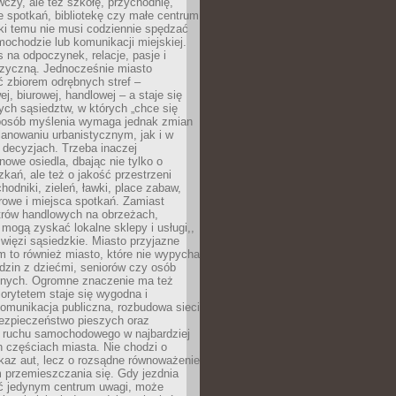
czy, ale też szkołę, przychodnię,
e spotkań, bibliotekę czy małe centrum
ęki temu nie musi codziennie spędzać
ochodzie lub komunikacji miejskiej.
 na odpoczynek, relacje, pasje i
izyczną. Jednocześnie miasto
ć zbiorem odrębnych stref –
j, biurowej, handlowej – a staje się
nych sąsiedztw, w których „chce się
sposób myślenia wymaga jednak zmian
anowaniu urbanistycznym, jak i w
 decyzjach. Trzeba inaczej
nowe osiedla, dbając nie tylko o
kań, ale też o jakość przestrzeni
hodniki, zieleń, ławki, place zabaw,
rowe i miejsca spotkań. Zamiast
ntrów handlowych na obrzeżach,
 mogą zyskać lokalne sklepy i usługi,,
 więzi sąsiedzkie. Miasto przyjazne
 to również miasto, które nie wypycha
dzin z dziećmi, seniorów czy osób
nych. Ogromne znaczenie ma też
riorytetem staje się wygodna i
omunikacja publiczna, rozbudowa sieci
bezpieczeństwo pieszych oraz
e ruchu samochodowego w najbardziej
 częściach miasta. Nie chodzi o
kaz aut, lecz o rozsądne równoważenie
 przemieszczania się. Gdy jezdnia
yć jedynym centrum uwagi, może