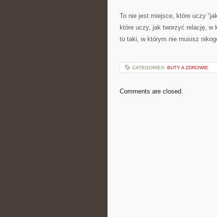
To nie jest miejsce, które uczy “j
które uczy, jak tworzyć relację, w
to taki, w którym nie musisz nik
CATEGORIES:
BUTY A ZDROWIE
Comments are closed.