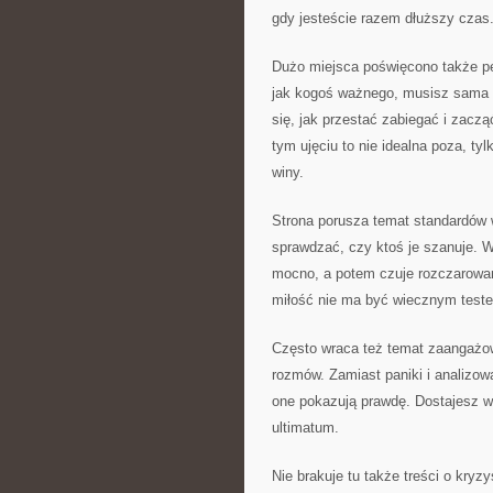
gdy jesteście razem dłuższy czas
Dużo miejsca poświęcono także pew
jak kogoś ważnego, musisz sama b
się, jak przestać zabiegać i zacz
tym ujęciu to nie idealna poza, ty
winy.
Strona porusza temat standardów w 
sprawdzać, czy ktoś je szanuje. W
mocno, a potem czuje rozczarowan
miłość nie ma być wiecznym teste
Często wraca też temat zaangażowa
rozmów. Zamiast paniki i analizo
one pokazują prawdę. Dostajesz w
ultimatum.
Nie brakuje tu także treści o kryz