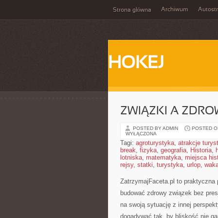
Archiwum
Autost
Strona główna
HOKEJ
ZWIĄZKI A ZDRO
POSTED BY ADMIN
POSTED ON
WYŁĄCZONA
Tagi:
agroturystyka
,
atrakcje tury
break
,
fizyka
,
geografia
,
Historia
,
lotniska
,
matematyka
,
miejsca his
rejsy
,
statki
,
turystyka
,
urlop
,
waka
ZatrzymajFaceta.pl to praktyczna p
budować zdrowy związek bez presj
na swoją sytuację z innej perspek
dogadywać tak, by bliskość nie g