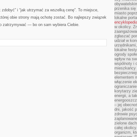
obywatelski
przenika się
ak zdobyć” i “jak utrzymać za wszelką cenę”. To miejsce,
miasto poprz
 której obie strony mają ochotę zostać. Bo najlepszy związek
lokalne port
encyklopedia
ogo zatrzymywać — bo on sam wybiera Ciebie.
w okolicy. 
zaangażowan
zgłaszać po
udział w kon
urzędnikami,
lokalne fest
ogrody społe
wpływ na swo
wspólnoty i 
mieszkańcy s
bezpieczniej
elementem mi
włączenie ek
ograniczanie
korytarzy zi
energii, a t
energooszczę
– jej obecno
dni, jakość 
zdrowie psy
zaplanowane 
zielone dach
całej okolicy
organizm, kt
nawiasem. D