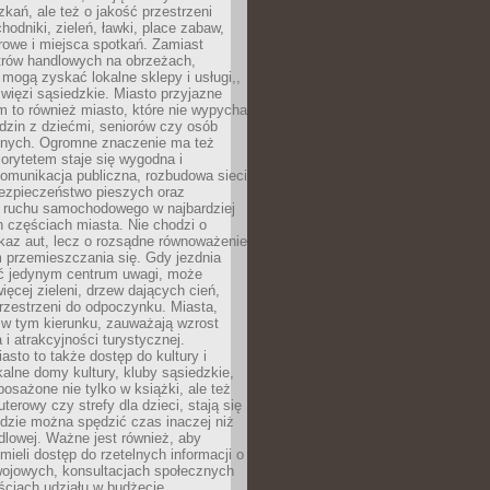
kań, ale też o jakość przestrzeni
hodniki, zieleń, ławki, place zabaw,
rowe i miejsca spotkań. Zamiast
ntrów handlowych na obrzeżach,
 mogą zyskać lokalne sklepy i usługi,,
 więzi sąsiedzkie. Miasto przyjazne
 to również miasto, które nie wypycha
dzin z dziećmi, seniorów czy osób
nych. Ogromne znaczenie ma też
riorytetem staje się wygodna i
omunikacja publiczna, rozbudowa sieci
bezpieczeństwo pieszych oraz
e ruchu samochodowego w najbardziej
 częściach miasta. Nie chodzi o
kaz aut, lecz o rozsądne równoważenie
 przemieszczania się. Gdy jezdnia
yć jedynym centrum uwagi, może
więcej zieleni, drzew dających cień,
przestrzeni do odpoczynku. Miasta,
 w tym kierunku, zauważają wzrost
 i atrakcyjności turystycznej.
asto to także dostęp do kultury i
kalne domy kultury, kluby sąsiedzkie,
yposażone nie tylko w książki, ale też
terowy czy strefy dla dzieci, stają się
dzie można spędzić czas inaczej niż
ndlowej. Ważne jest również, aby
ieli dostęp do rzetelnych informacji o
wojowych, konsultacjach społecznych
ściach udziału w budżecie