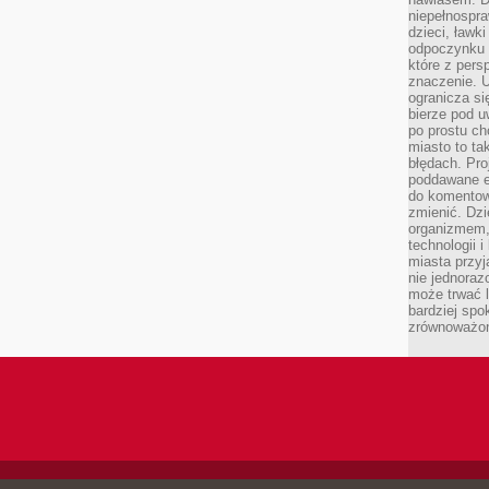
niepełnospra
dzieci, ławk
odpoczynku i
które z per
znaczenie. U
ogranicza się
bierze pod u
po prostu ch
miasto to ta
błędach. Pro
poddawane e
do komentowa
zmienić. Dz
organizmem,
technologii 
miasta przy
nie jednoraz
może trwać l
bardziej spo
zrównoważon