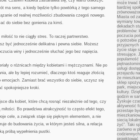
otów. Czasem kobieta zastanawia się, czy warto otworzyć
może trwać l
bardziej spo
rót ma sens, a kiedy będzie tylko powtórką z tego samego
zrównoważon
wiązanie od realnej możliwości zbudowania czegoś nowego.
Miasta od z
wymiany towa
ać do siebie bez gonienia za kimś.
dekadach sta
problemów: 
poczucia poś
iłość to nie ciągły stres. To raczej partnerstwo.
o potrzebie 
sz być jednocześnie delikatna i pewna siebie. Możesz
przyjaznych
życie staje 
zucia winy i jednocześnie słuchać jego bez napięcia.
stresujące. 
popularność 
piętnastomi
teriały o różnicach między kobietami i mężczyznami. Nie po
usługi dostę
nia, ale by lepiej rozumieć, dlaczego ktoś reaguje złością
przejazdu na
że mieszkani
 emocjach. Zamiast brać wszystko do siebie, uczysz się
sklep spożyw
park, miejsc
ć spokojniejsze kroki.
kultury. Dzi
godzin w sam
Zyskuje czas
sce dla kobiet, które chcą rosnąć niezależnie od tego, czy
aktywność f
 miłości. Bo prawdziwa atrakcyjność to często efekt tego,
przestaje by
mieszkaniowe
je cele, a związek staje się pięknym elementem, a nie
siecią lokal
ruje do budowania życia, w którym jesteś silna, a relacja
żyć”. Taki 
zarówno w pl
ką próbą wypełnienia pustki.
codziennych
projektować 