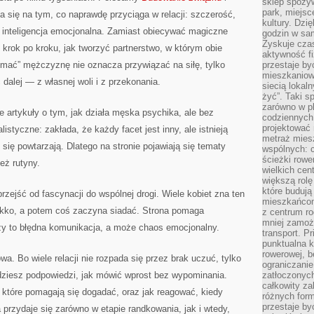
sklep spożyw
park, miejsc
a się na tym, co naprawdę przyciąga w relacji: szczerość,
kultury. Dzi
 inteligencja emocjonalna. Zamiast obiecywać magiczne
godzin w sam
Zyskuje czas
 krok po kroku, jak tworzyć partnerstwo, w którym obie
aktywność f
ymać” mężczyznę nie oznacza przywiązać na siłę, tylko
przestaje by
mieszkaniowe
dalej — z własnej woli i z przekonania.
siecią lokal
żyć”. Taki 
zarówno w pl
 artykuły o tym, jak działa męska psychika, ale bez
codziennych
projektować 
listyczne: zakłada, że każdy facet jest inny, ale istnieją
metraż miesz
się powtarzają. Dlatego na stronie pojawiają się tematy
wspólnych: c
ścieżki rowe
eż rutyny.
wielkich ce
większą rolę
które budują
rzejść od fascynacji do wspólnej drogi. Wiele kobiet zna ten
mieszkańcom
ekko, a potem coś zaczyna siadać. Strona pomaga
z centrum ro
mniej zamoż
czy to błędna komunikacja, a może chaos emocjonalny.
transport. P
punktualna k
rowerowej, 
a. Bo wiele relacji nie rozpada się przez brak uczuć, tylko
ograniczani
dziesz podpowiedzi, jak mówić wprost bez wypominania.
zatłoczonych
całkowity za
 które pomagają się dogadać, oraz jak reagować, kiedy
różnych form
przestaje b
a przydaje się zarówno w etapie randkowania, jak i wtedy,