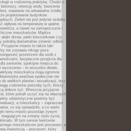
ologii w codzienną praktykę. Chodzi o
 betonozy, retencję wody, tworzenie
eleni, stawianie na odnawialne źródła
akże projektowanie budynków
dnych. Zieleń nie jest jedynie ozdobą
ść wpływa na temperaturę w upalne
powietrza, a nawet na samopoczucie i
chiczne mieszkańców. Mądrze
alejki drzew, parki kieszonkowe czy
y potrafią diametralnie zmienić odbiór
. Przyjazne miasto to także taki
óry nie zostawia nikogo poza
ostępność przestrzeni dla osób z
wnościami, bezpieczne przejścia dla
i dla seniorów, spokojne miejsca do
 wyciszenia – to wszystko detale,
spektywy mieszkańca mają ogromne
rbanistyka wrażliwa społecznie nie
 do wielkich planów i wizualizacji, lecz
wagę codzienne potrzeby tych, którzy
cą dobrze żyć. Wreszcie przyjazne
kie, które potrafi uczyć się na własnych
jekty urbanistyczne powinny być
waluacji, a mieszkańcy – zapraszani
nia, co się sprawdziło, a co warto
ięki temu miasto pozostaje żywym
 reagującym na zmiany stylu życia,
i klimatu. W tym sensie tworzenie
jaznego mieszkańcom jest procesem, a
ową inwestycją – procesem, który