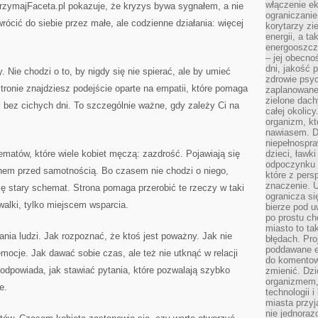
włączenie ek
ZatrzymajFaceta.pl pokazuje, że kryzys bywa sygnałem, a nie
ograniczanie
ócić do siebie przez małe, ale codzienne działania: więcej
korytarzy zi
energii, a t
energooszczę
– jej obecno
dni, jakość 
Nie chodzi o to, by nigdy się nie spierać, ale by umieć
zdrowie psy
 stronie znajdziesz podejście oparte na empatii, które pomaga
zaplanowane 
zielone dach
 bez cichych dni. To szczególnie ważne, gdy zależy Ci na
całej okolicy
organizm, kt
nawiasem. D
niepełnospra
tematów, które wiele kobiet męczą: zazdrość. Pojawiają się
dzieci, ławk
odpoczynku i
chem przed samotnością. Bo czasem nie chodzi o niego,
które z per
znaczenie. U
się stary schemat. Strona pomaga przerobić te rzeczy w taki
ogranicza się
walki, tylko miejscem wsparcia.
bierze pod u
po prostu ch
miasto to ta
nia ludzi. Jak rozpoznać, że ktoś jest poważny. Jak nie
błędach. Pro
poddawane e
mocje. Jak dawać sobie czas, ale też nie utknąć w relacji
do komentowa
podpowiada, jak stawiać pytania, które pozwalają szybko
zmienić. Dz
organizmem,
e.
technologii 
miasta przy
nie jednoraz