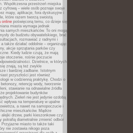
m. Współczesna przestrzeń miejska
 z cyfrową – wiele osób poznaje swoje
ez mapy, aplikacje, fora dyskusyjne i
ale, które razem tworzą swoistą
 online
poświęconą temu, co dzieje się
Zmiana miasta wymaga jednak
ia samych mieszkańców. To oni mogą
mysły do budżetu obywatelskiego, brać
sultacjach, rozmawiać z radnymi i
 a także działać oddolnie – organizując
yny, akcje sprzątania parków czy
czne. Kiedy ludzie czują, że mają
je otoczenie, rośnie poczucie
odpowiedzialności. Dzielnice, w których
ię znają, są też zwykle
sze i bardziej zadbane. Istotnym
ast przyszłości jest również
ologii w codzienną praktykę. Chodzi o
 betonozy, retencję wody, tworzenie
eleni, stawianie na odnawialne źródła
akże projektowanie budynków
dnych. Zieleń nie jest jedynie ozdobą
ść wpływa na temperaturę w upalne
powietrza, a nawet na samopoczucie i
chiczne mieszkańców. Mądrze
alejki drzew, parki kieszonkowe czy
y potrafią diametralnie zmienić odbiór
. Przyjazne miasto to także taki
óry nie zostawia nikogo poza
ostępność przestrzeni dla osób z