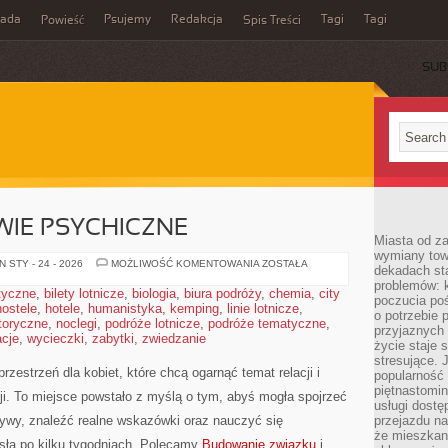
rada
Psujemy
Redakcja
Tagi
Tagi
Powieść
Spis Treści
SUB
WIE PSYCHICZNE
Miasta od z
wymiany towa
ZWIĄZKI
 STY - 24 - 2026
MOŻLIWOŚĆ KOMENTOWANIA
ZOSTAŁA
dekadach sta
A
problemów: 
ZDROWIE
styczne
,
bilety lotnicze
,
biologia
,
biura podróży
,
chemia
,
city
PSYCHICZNE
poczucia poś
hostele
,
hotele
,
humanistyka
,
kemping
,
linie lotnicze
,
o potrzebie 
toryczne
,
noclegi
,
podróże lotnicze
,
podróże tematyczne
,
przyjaznych
cje
,
wycieczki
,
zabytki
,
zwiedzanie
życie staje 
stresujące. 
rzestrzeń dla kobiet, które chcą ogarnąć temat relacji i
popularność 
piętnastomi
i. To miejsce powstało z myślą o tym, abyś mogła spojrzeć
usługi dostę
tywy, znaleźć realne wskazówki oraz nauczyć się
przejazdu na
że mieszkani
asła po kilku tygodniach. Polecamy
Budowanie związku
i