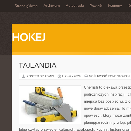
Archiwum
Autostrada
Psujemy
R
Strona główna
Powieść
HOKEJ
TAJLANDIA
POSTED BY ADMIN
LIP - 6 - 2026
MOŻLIWOŚĆ KOMENTOWAN
Cherrish to ciekawa przestr
podróżniczych inspiracji i
miejsca bez pośpiechu, z c
nowe doświadczenia. To mi
opowieści, który może zai
planujące rodzinny urlop, ja
lubią czytać o świecie, kulturach, atrakcjach, kuchni, historii ora