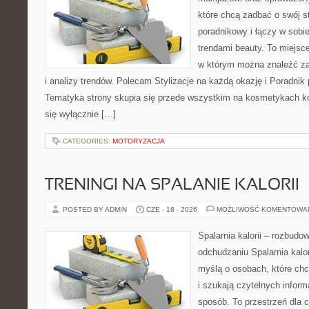
które chcą zadbać o swój s
poradnikowy i łączy w sobi
trendami beauty. To miejsce
w którym można znaleźć zar
i analizy trendów. Polecam Stylizacje na każdą okazję i Poradnik p
Tematyka strony skupia się przede wszystkim na kosmetykach ko
się wyłącznie […]
CATEGORIES:
MOTORYZACJA
TRENINGI NA SPALANIE KALORII
POSTED BY ADMIN
CZE - 18 - 2026
MOŻLIWOŚĆ KOMENTOWA
Spalarnia kalorii – rozbud
odchudzaniu Spalarnia kalor
myślą o osobach, które ch
i szukają czytelnych inform
sposób. To przestrzeń dla c