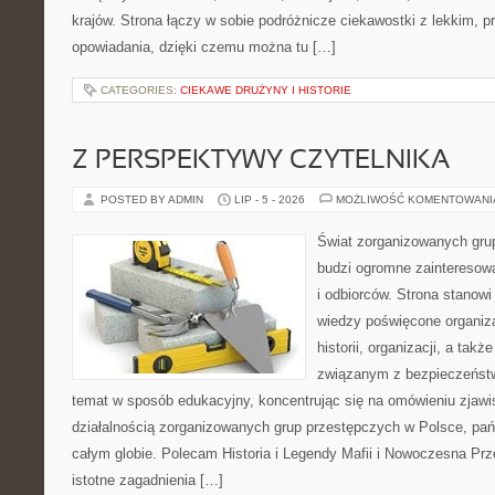
krajów. Strona łączy w sobie podróżnicze ciekawostki z lekkim,
opowiadania, dzięki czemu można tu […]
CATEGORIES:
CIEKAWE DRUŻYNY I HISTORIE
Z PERSPEKTYWY CZYTELNIKA
POSTED BY ADMIN
LIP - 5 - 2026
MOŻLIWOŚĆ KOMENTOWAN
Świat zorganizowanych grup
budzi ogromne zainteresowa
i odbiorców. Strona stano
wiedzy poświęcone organiz
historii, organizacji, a ta
związanym z bezpieczeństw
temat w sposób edukacyjny, koncentrując się na omówieniu zjaw
działalnością zorganizowanych grup przestępczych w Polsce, pań
całym globie. Polecam Historia i Legendy Mafii i Nowoczesna Prz
istotne zagadnienia […]