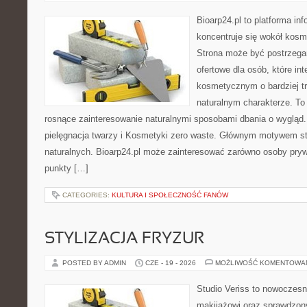
Bioarp24.pl to platforma in
koncentruje się wokół kos
Strona może być postrzega
ofertowe dla osób, które in
kosmetycznym o bardziej t
naturalnym charakterze. To 
rosnące zainteresowanie naturalnymi sposobami dbania o wygląd
pielęgnacja twarzy i Kosmetyki zero waste. Głównym motywem st
naturalnych. Bioarp24.pl może zainteresować zarówno osoby pryw
punkty […]
CATEGORIES:
KULTURA I SPOŁECZNOŚĆ FANÓW
STYLIZACJA FRYZUR
POSTED BY ADMIN
CZE - 19 - 2026
MOŻLIWOŚĆ KOMENTOWA
Studio Veriss to nowoczes
makijażowi oraz sprawdzo