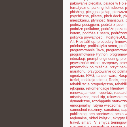
pakowanie plecaka
,
pałace w Pols
tematyczne
,
parkingi lotniskowe
,
p
phishing
,
pielęgnacja łap
,
pierwsza
psychiczna
,
pilates
,
pitch deck
,
pl
mieszkaniu
,
płynność finansowa
,
podróż pociągiem
,
podróż z psem
podróże poślubne
,
podróże poza 
kotem
,
podróże z psem
,
podróżow
polityka prywatności
,
PostgreSQL
AI
,
PrestaShop
,
procedury firmow
próchnicy
,
profilaktyka serca
,
prof
programowanie Java
,
programowan
programowanie Python
,
programow
interakcji
,
prompt engineering
,
pro
prywatność online
,
przeprawy pro
przewodnik po mieście
,
przycinan
maratonu
,
przygotowanie do półma
ogrodzie
,
RAG
,
ransomware
,
Rasp
treści
,
redakcja tekstu
,
Redis
,
reg
rehabilitacja ortopedyczna
,
rehabil
rękojmia
,
rekomendacje klientów
,
renowacja mebli
,
reportaż
,
resear
artystyczne
,
road trip
,
rolowanie m
dynamiczne
,
rozciąganie statyczn
emocjonalny
,
rutyna wieczorna
,
ry
samochód rodzinny
,
sanatoria
,
sąs
publishing
,
sen sportowca
,
sesja 
regionalne
,
skład książki
,
skrypty 
travel
,
smart TV
,
smycz treningow
szczeniaka
,
socrealizm
,
spacer z