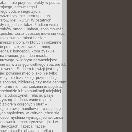
atami, ale przynosi efekty w postaci
kojnego, zdrowszego i
ego codziennego życia.
awsze były miejscem spotkań,
rów, idei i kultur. W ostatnich
ły się jednak także źródłem wielu
korków, smogu, hałasu, anonimowości i
piechu. Coraz częściej mówi się więc
projektowania miast bardziej
 mieszkańcom, w których codzienne
się prostsze, zdrowsze i mniej
Jedną z koncepcji, która zyskuje
na świecie, jest idea miasta
nutowego, w którym najważniejsze
pne są w zasięgu krótkiego spaceru lub
 rowerze. Sednem tej wizji jest myśl,
ec powinien mieć blisko nie tylko
czy, ale też szkołę, przychodnię,
e spotkań, bibliotekę czy małe centrum
ęki temu nie musi codziennie spędzać
ochodzie lub komunikacji miejskiej.
 na odpoczynek, relacje, pasje i
izyczną. Jednocześnie miasto
ć zbiorem odrębnych stref –
j, biurowej, handlowej – a staje się
nych sąsiedztw, w których „chce się
sposób myślenia wymaga jednak zmian
anowaniu urbanistycznym, jak i w
 decyzjach. Trzeba inaczej
nowe osiedla, dbając nie tylko o