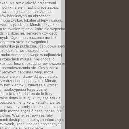
kań, ale też o jakość przestrzeni
hodniki, zieleń, ławki, place zabaw,
rowe i miejsca spotkań. Zamiast
ntrów handlowych na obrzeżach,
 mogą zyskać lokalne sklepy i usługi,,
 więzi sąsiedzkie. Miasto przyjazne
 to również miasto, które nie wypycha
dzin z dziećmi, seniorów czy osób
nych. Ogromne znaczenie ma też
riorytetem staje się wygodna i
omunikacja publiczna, rozbudowa sieci
bezpieczeństwo pieszych oraz
e ruchu samochodowego w najbardziej
 częściach miasta. Nie chodzi o
kaz aut, lecz o rozsądne równoważenie
 przemieszczania się. Gdy jezdnia
yć jedynym centrum uwagi, może
więcej zieleni, drzew dających cień,
przestrzeni do odpoczynku. Miasta,
 w tym kierunku, zauważają wzrost
 i atrakcyjności turystycznej.
asto to także dostęp do kultury i
kalne domy kultury, kluby sąsiedzkie,
yposażone nie tylko w książki, ale też
terowy czy strefy dla dzieci, stają się
dzie można spędzić czas inaczej niż
ndlowej. Ważne jest również, aby
ieli dostęp do rzetelnych informacji o
wojowych, konsultacjach społecznych
ściach udziału w budżecie