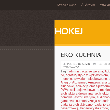
Archiwum
Autost
Strona główna
HOKEJ
EKO KUCHNIA
POSTED BY ADMIN
POSTED ON
WYŁĄCZONA
Tagi:
administracja serwerami
,
Ad
AI
,
agroturystyka z wyżywieniem
,
morskie
,
akwarium słodkowodne
,
Allegro
,
Alzheimer
,
Amazon
,
anali
słuchowe
,
aplikacje cross-platform
PWA
,
aplikacje webowe
,
apteczka
architektura drewniana
,
architektu
domowa
,
astroturystyka
,
audiobook
garażowa
,
automatyzacja no-code
badania profilaktyczne
,
badanie sa
deszczówkę
,
behawiorysta kotów
,