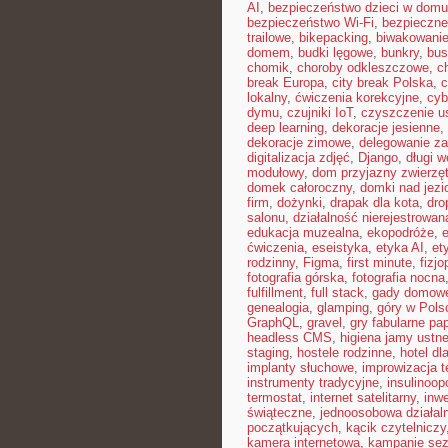
AI
,
bezpieczeństwo dzieci w domu
bezpieczeństwo Wi-Fi
,
bezpieczne
trailowe
,
bikepacking
,
biwakowani
domem
,
budki lęgowe
,
bunkry
,
bus
chomik
,
choroby odkleszczowe
,
c
break Europa
,
city break Polska
,
c
lokalny
,
ćwiczenia korekcyjne
,
cyb
dymu
,
czujniki IoT
,
czyszczenie u
deep learning
,
dekoracje jesienne
,
dekoracje zimowe
,
delegowanie z
digitalizacja zdjęć
,
Django
,
długi 
modułowy
,
dom przyjazny zwierzę
domek całoroczny
,
domki nad jezi
firm
,
dożynki
,
drapak dla kota
,
dro
salonu
,
działalność nierejestrowan
edukacja muzealna
,
ekopodróże
,
e
ćwiczenia
,
eseistyka
,
etyka AI
,
et
rodzinny
,
Figma
,
first minute
,
fizjo
fotografia górska
,
fotografia nocna
fulfillment
,
full stack
,
gady domow
genealogia
,
glamping
,
góry w Pols
GraphQL
,
gravel
,
gry fabularne pa
headless CMS
,
higiena jamy ustne
staging
,
hostele rodzinne
,
hotel dl
implanty słuchowe
,
improwizacja t
instrumenty tradycyjne
,
insulinoop
termostat
,
internet satelitarny
,
inwe
świąteczne
,
jednoosobowa działal
początkujących
,
kącik czytelniczy
kamera internetowa
,
kampanie se