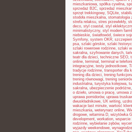
mieszkaniowa
,
spółka cywilna
,
sp
sprzedaż B2C
,
sprzedaż mieszkan
sprzęt trekkingowy
,
SQLite
,
stabil
stodoła mieszkalna
,
stomatologia
strefa relaksu
,
stres przewlekły
,
st
deco
,
styl coastal
,
styl eklektyczn
minimalistyczny
,
styl modern far
niebieskie
,
światłowód
,
świece so
Symfony
,
system OKR
,
szczepien
psa
,
szlaki górskie
,
szlaki history
szlaki rowerowe rodzinne
,
szlaki w
sakralna
,
szyfrowanie danych
,
tań
teatr dla dzieci
,
techniczne SEO
,
online
,
terminal
,
terminal w telefon
integracyjne
,
testy jednostkowe
,
T
tradycje rodzinne
,
transporter dla 
trening dla dzieci
,
trening funkcjon
trening równowagi
,
trening senioró
industrialna
,
turystyka kolejowa
,
t
sakralna
,
ubezpieczenie podróżne
o dzieło
,
umowa o pracę
,
umowa z
uprawa pomidorów
,
uprawa truska
dwuskładnikowe
,
UX writing
,
uzdr
wakacje last minute
,
wartość klien
mieszkania
,
weterynarz online
,
Wi
drogowe
,
witamina D
,
wizytówka G
development
,
workation
,
wsparcie
rodzinne
,
wybielanie zębów
,
wycen
wyjazdy weekendowe
,
wynagrodze