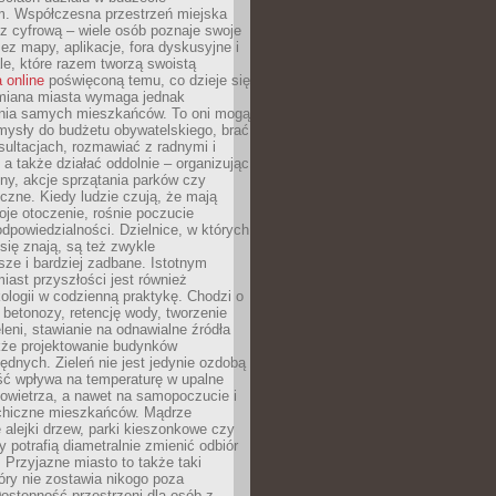
m. Współczesna przestrzeń miejska
 z cyfrową – wiele osób poznaje swoje
ez mapy, aplikacje, fora dyskusyjne i
ale, które razem tworzą swoistą
 online
poświęconą temu, co dzieje się
Zmiana miasta wymaga jednak
ia samych mieszkańców. To oni mogą
mysły do budżetu obywatelskiego, brać
sultacjach, rozmawiać z radnymi i
 a także działać oddolnie – organizując
yny, akcje sprzątania parków czy
czne. Kiedy ludzie czują, że mają
je otoczenie, rośnie poczucie
odpowiedzialności. Dzielnice, w których
ię znają, są też zwykle
sze i bardziej zadbane. Istotnym
ast przyszłości jest również
ologii w codzienną praktykę. Chodzi o
 betonozy, retencję wody, tworzenie
eleni, stawianie na odnawialne źródła
akże projektowanie budynków
dnych. Zieleń nie jest jedynie ozdobą
ść wpływa na temperaturę w upalne
powietrza, a nawet na samopoczucie i
chiczne mieszkańców. Mądrze
alejki drzew, parki kieszonkowe czy
y potrafią diametralnie zmienić odbiór
. Przyjazne miasto to także taki
óry nie zostawia nikogo poza
ostępność przestrzeni dla osób z