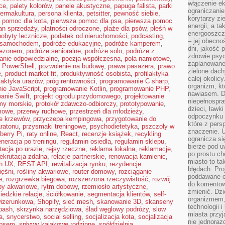
włączenie ek
ce
,
palety kolorów
,
panele akustyczne
,
papuga falista
,
parki
ograniczanie
ermakultura
,
persona klienta
,
petsitter
,
pewność siebie
,
korytarzy zi
 pomoc dla kota
,
pierwsza pomoc dla psa
,
pierwsza pomoc
energii, a t
an sprzedaży
,
płatności odroczone
,
plaże dla psów
,
pleśń w
energooszczę
pobyty lecznicze
,
podatek od nieruchomości
,
podcasting
,
– jej obecno
 samochodem
,
podróże edukacyjne
,
podróże kamperem
,
dni, jakość 
sezonem
,
podróże senioralne
,
podróże solo
,
podróże z
zdrowie psy
anie odpowiedzialne
,
poezja współczesna
,
pola namiotowe
,
zaplanowane 
,
PowerShell
,
pozwolenie na budowę
,
prawa pasażera
,
prawo
zielone dach
e
,
product market fit
,
produktywność osobista
,
profilaktyka
całej okolicy
ilaktyka urazów
,
próg rentowności
,
programowanie C sharp
,
organizm, kt
ie JavaScript
,
programowanie Kotlin
,
programowanie PHP
,
nawiasem. D
anie Swift
,
projekt ogrodu przydomowego
,
projektowanie
niepełnospra
my morskie
,
protokół zdawczo-odbiorczy
,
prototypowanie
,
dzieci, ławk
mowe
,
przerwy ruchowe
,
przestrzeń dla młodzieży
,
odpoczynku i
ie krzewów
,
przyczepa kempingowa
,
przygotowanie do
które z per
ratonu
,
przysmaki treningowe
,
psychodietetyka
,
pszczoły w
znaczenie. U
berry Pi
,
raty online
,
React
,
recenzje książek
,
recykling
ogranicza się
eneracja po treningu
,
regulamin osiedla
,
regulamin sklepu
,
bierze pod u
itacja po urazie
,
rejsy rzeczne
,
reklama lokalna
,
reklamacje
,
po prostu ch
rekrutacja zdalna
,
relacje partnerskie
,
renowacja kamienic
,
miasto to ta
ch UX
,
REST API
,
rewitalizacja rynku
,
rezydencje
błędach. Pro
ięśni
,
rośliny akwariowe
,
router domowy
,
rozciąganie
poddawane e
e
,
rozgrzewka biegowa
,
rozszerzona rzeczywistość
,
rozwój
do komentowa
by akwariowe
,
rytm dobowy
,
rzemiosło artystyczne
,
zmienić. Dz
iedzkie relacje
,
ściółkowanie
,
segmentacja klientów
,
self-
organizmem,
wizerunkowa
,
Shopify
,
sieć mesh
,
skanowanie 3D
,
skanseny
technologii 
bash
,
skrzynka narzędziowa
,
ślad węglowy podróży
,
slow
miasta przy
a
,
snycerstwo
,
social selling
,
socjalizacja kota
,
socjalizacja
nie jednoraz
 psem
,
spływy kajakowe rodzinne
,
spółdzielnia