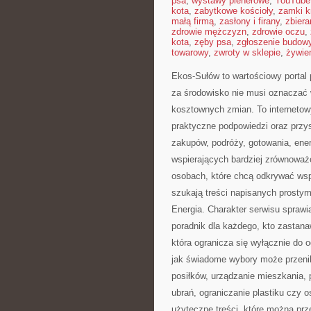
psa
,
wystawy plenerowe
,
YouTube
kota
,
zabytkowe kościoły
,
zamki k
małą firmą
,
zasłony i firany
,
zbier
zdrowie mężczyzn
,
zdrowie oczu
,
kota
,
zęby psa
,
zgłoszenie budow
towarowy
,
zwroty w sklepie
,
żywien
Ekos-Sułów to wartościowy portal 
za środowisko nie musi oznaczać 
kosztownych zmian. To internetowy
praktyczne podpowiedzi oraz przy
zakupów, podróży, gotowania, ener
wspierających bardziej zrównoważo
osobach, które chcą odkrywać ws
szukają treści napisanych prosty
Energia. Charakter serwisu spraw
poradnik dla każdego, kto zastanawi
która ogranicza się wyłącznie do 
jak świadome wybory może przeni
posiłków, urządzanie mieszkania, p
ubrań, ograniczanie plastiku czy o
użyteczne treści, które można prz