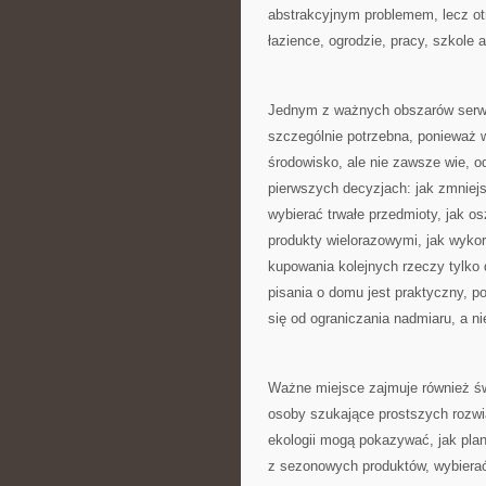
abstrakcyjnym problemem, lecz ot
łazience, ogrodzie, pracy, szkole
Jednym z ważnych obszarów serwi
szczególnie potrzebna, ponieważ 
środowisko, ale nie zawsze wie,
pierwszych decyzjach: jak zmniejs
wybierać trwałe przedmioty, jak o
produkty wielorazowymi, jak wyko
kupowania kolejnych rzeczy tylko 
pisania o domu jest praktyczny, 
się od ograniczania nadmiaru, a n
Ważne miejsce zajmuje również św
osoby szukające prostszych rozwi
ekologii mogą pokazywać, jak pla
z sezonowych produktów, wybierać