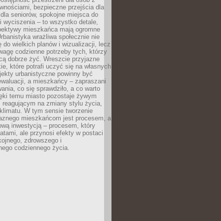
wnościami, bezpieczne przejścia dla
i dla seniorów, spokojne miejsca do
 wyciszenia – to wszystko detale,
spektywy mieszkańca mają ogromne
rbanistyka wrażliwa społecznie nie
 do wielkich planów i wizualizacji, lecz
wagę codzienne potrzeby tych, którzy
cą dobrze żyć. Wreszcie przyjazne
kie, które potrafi uczyć się na własnych
jekty urbanistyczne powinny być
waluacji, a mieszkańcy – zapraszani
nia, co się sprawdziło, a co warto
ięki temu miasto pozostaje żywym
 reagującym na zmiany stylu życia,
i klimatu. W tym sensie tworzenie
jaznego mieszkańcom jest procesem, a
ową inwestycją – procesem, który
atami, ale przynosi efekty w postaci
kojnego, zdrowszego i
ego codziennego życia.