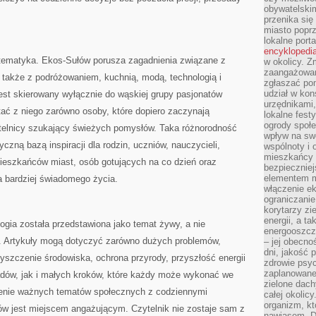
obywatelski
przenika się
miasto poprz
lokalne port
encyklopedia
a tematyka. Ekos-Sułów porusza zagadnienia związane z
w okolicy. 
zaangażowan
 także z podróżowaniem, kuchnią, modą, technologią i
zgłaszać po
udział w kon
jest skierowany wyłącznie do wąskiej grupy pasjonatów
urzędnikami,
ać z niego zarówno osoby, które dopiero zaczynają
lokalne fest
ogrody społe
zytelnicy szukający świeżych pomysłów. Taka różnorodność
wpływ na swo
czną bazą inspiracji dla rodzin, uczniów, nauczycieli,
wspólnoty i 
mieszkańcy s
mieszkańców miast, osób gotujących na co dzień oraz
bezpieczniej
elementem mi
ea bardziej świadomego życia.
włączenie ek
ograniczanie
korytarzy zi
energii, a t
logia została przedstawiona jako temat żywy, a nie
energooszczę
a. Artykuły mogą dotyczyć zarówno dużych problemów,
– jej obecno
dni, jakość 
zyszczenie środowiska, ochrona przyrody, przyszłość energii
zdrowie psy
zaplanowane 
adów, jak i małych kroków, które każdy może wykonać we
zielone dach
enie ważnych tematów społecznych z codziennymi
całej okolicy
organizm, kt
ów jest miejscem angażującym. Czytelnik nie zostaje sam z
nawiasem. D