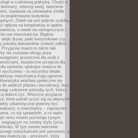
ologii w codzienną praktykę. Chodzi o
 betonozy, retencję wody, tworzenie
eleni, stawianie na odnawialne źródła
akże projektowanie budynków
dnych. Zieleń nie jest jedynie ozdobą
ść wpływa na temperaturę w upalne
powietrza, a nawet na samopoczucie i
chiczne mieszkańców. Mądrze
alejki drzew, parki kieszonkowe czy
y potrafią diametralnie zmienić odbiór
. Przyjazne miasto to także taki
óry nie zostawia nikogo poza
ostępność przestrzeni dla osób z
wnościami, bezpieczne przejścia dla
i dla seniorów, spokojne miejsca do
 wyciszenia – to wszystko detale,
spektywy mieszkańca mają ogromne
rbanistyka wrażliwa społecznie nie
 do wielkich planów i wizualizacji, lecz
wagę codzienne potrzeby tych, którzy
cą dobrze żyć. Wreszcie przyjazne
kie, które potrafi uczyć się na własnych
jekty urbanistyczne powinny być
waluacji, a mieszkańcy – zapraszani
nia, co się sprawdziło, a co warto
ięki temu miasto pozostaje żywym
 reagującym na zmiany stylu życia,
i klimatu. W tym sensie tworzenie
jaznego mieszkańcom jest procesem, a
ową inwestycją – procesem, który