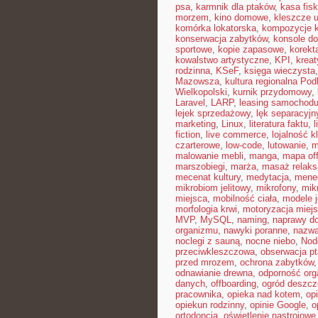
psa
,
karmnik dla ptaków
,
kasa fisk
morzem
,
kino domowe
,
kleszcze 
komórka lokatorska
,
kompozycje 
konserwacja zabytków
,
konsole do
sportowe
,
kopie zapasowe
,
korekt
kowalstwo artystyczne
,
KPI
,
kreat
rodzinna
,
KSeF
,
księga wieczysta
Mazowsza
,
kultura regionalna Pod
Wielkopolski
,
kurnik przydomowy
,
Laravel
,
LARP
,
leasing samochod
lejek sprzedażowy
,
lęk separacyjn
marketing
,
Linux
,
literatura faktu
,
l
fiction
,
live commerce
,
lojalność k
czarterowe
,
low-code
,
lutowanie
,
m
malowanie mebli
,
manga
,
mapa off
marszobiegi
,
marża
,
masaż relaks
mecenat kultury
,
medytacja
,
mened
mikrobiom jelitowy
,
mikrofony
,
mik
miejsca
,
mobilność ciała
,
modele 
morfologia krwi
,
motoryzacja miej
MVP
,
MySQL
,
naming
,
naprawy 
organizmu
,
nawyki poranne
,
nazwa
noclegi z sauną
,
nocne niebo
,
Nod
przeciwkleszczowa
,
obserwacja p
przed mrozem
,
ochrona zabytków
odnawianie drewna
,
odporność or
danych
,
offboarding
,
ogród deszc
pracownika
,
opieka nad kotem
,
op
opiekun rodzinny
,
opinie Google
,
o
ortodoncja
,
oświetlenie nastrojowe