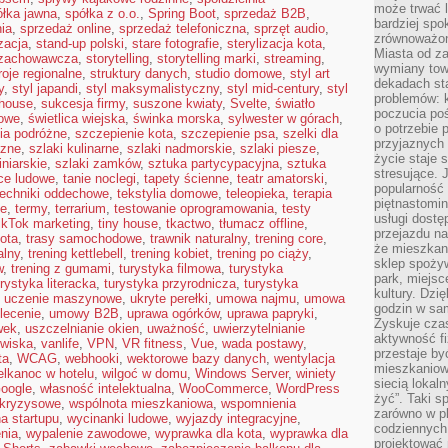
może trwać l
ółka jawna
,
spółka z o.o.
,
Spring Boot
,
sprzedaż B2B
,
bardziej spo
ia
,
sprzedaż online
,
sprzedaż telefoniczna
,
sprzęt audio
,
zrównoważon
izacja
,
stand-up polski
,
stare fotografie
,
sterylizacja kota
,
Miasta od z
 zachowawcza
,
storytelling
,
storytelling marki
,
streaming
,
wymiany towa
roje regionalne
,
struktury danych
,
studio domowe
,
styl art
dekadach sta
y
,
styl japandi
,
styl maksymalistyczny
,
styl mid-century
,
styl
problemów: 
mhouse
,
sukcesja firmy
,
suszone kwiaty
,
Svelte
,
światło
poczucia poś
jowe
,
świetlica wiejska
,
świnka morska
,
sylwester w górach
,
o potrzebie 
ia podróżne
,
szczepienie kota
,
szczepienie psa
,
szelki dla
przyjaznych
czne
,
szlaki kulinarne
,
szlaki nadmorskie
,
szlaki piesze
,
życie staje 
iniarskie
,
szlaki zamków
,
sztuka partycypacyjna
,
sztuka
stresujące. 
ce ludowe
,
tanie noclegi
,
tapety ścienne
,
teatr amatorski
,
popularność 
techniki oddechowe
,
tekstylia domowe
,
teleopieka
,
terapia
piętnastomi
ie
,
termy
,
terrarium
,
testowanie oprogramowania
,
testy
usługi dostę
ikTok marketing
,
tiny house
,
tkactwo
,
tłumacz offline
,
przejazdu na
kota
,
trasy samochodowe
,
trawnik naturalny
,
trening core
,
że mieszkani
alny
,
trening kettlebell
,
trening kobiet
,
trening po ciąży
,
sklep spożyw
w
,
trening z gumami
,
turystyka filmowa
,
turystyka
park, miejsc
urystyka literacka
,
turystyka przyrodnicza
,
turystyka
kultury. Dzi
,
uczenie maszynowe
,
ukryte perełki
,
umowa najmu
,
umowa
godzin w sam
lecenie
,
umowy B2B
,
uprawa ogórków
,
uprawa papryki
,
Zyskuje czas
wek
,
uszczelnianie okien
,
uważność
,
uwierzytelnianie
aktywność f
owiska
,
vanlife
,
VPN
,
VR fitness
,
Vue
,
wada postawy
,
przestaje by
ta
,
WCAG
,
webhooki
,
wektorowe bazy danych
,
wentylacja
mieszkaniowe
elkanoc w hotelu
,
wilgoć w domu
,
Windows Server
,
winiety
siecią lokal
oogle
,
własność intelektualna
,
WooCommerce
,
WordPress
żyć”. Taki 
 kryzysowe
,
wspólnota mieszkaniowa
,
wspomnienia
zarówno w pl
a startupu
,
wycinanki ludowe
,
wyjazdy integracyjne
,
codziennych
nia
,
wypalenie zawodowe
,
wyprawka dla kota
,
wyprawka dla
projektować 