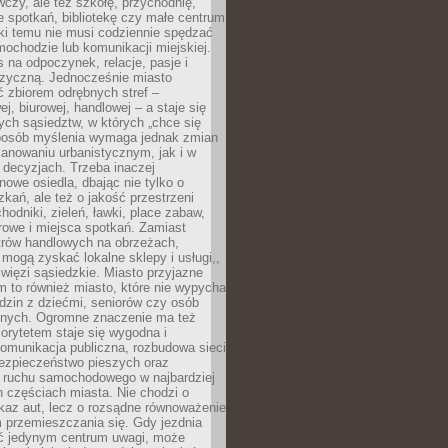
czy, ale też szkołę, przychodnię,
e spotkań, bibliotekę czy małe centrum
ęki temu nie musi codziennie spędzać
ochodzie lub komunikacji miejskiej.
 na odpoczynek, relacje, pasje i
izyczną. Jednocześnie miasto
ć zbiorem odrębnych stref –
j, biurowej, handlowej – a staje się
nych sąsiedztw, w których „chce się
sposób myślenia wymaga jednak zmian
anowaniu urbanistycznym, jak i w
 decyzjach. Trzeba inaczej
nowe osiedla, dbając nie tylko o
kań, ale też o jakość przestrzeni
hodniki, zieleń, ławki, place zabaw,
rowe i miejsca spotkań. Zamiast
ntrów handlowych na obrzeżach,
 mogą zyskać lokalne sklepy i usługi,,
 więzi sąsiedzkie. Miasto przyjazne
 to również miasto, które nie wypycha
dzin z dziećmi, seniorów czy osób
nych. Ogromne znaczenie ma też
riorytetem staje się wygodna i
omunikacja publiczna, rozbudowa sieci
bezpieczeństwo pieszych oraz
e ruchu samochodowego w najbardziej
 częściach miasta. Nie chodzi o
kaz aut, lecz o rozsądne równoważenie
 przemieszczania się. Gdy jezdnia
yć jedynym centrum uwagi, może