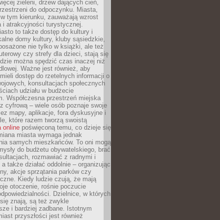
więcej zieleni, drzew dających cień,
przestrzeni do odpoczynku. Miasta,
 w tym kierunku, zauważają wzrost
 i atrakcyjności turystycznej.
asto to także dostęp do kultury i
kalne domy kultury, kluby sąsiedzkie,
yposażone nie tylko w książki, ale też
terowy czy strefy dla dzieci, stają się
dzie można spędzić czas inaczej niż
ndlowej. Ważne jest również, aby
ieli dostęp do rzetelnych informacji o
wojowych, konsultacjach społecznych
ściach udziału w budżecie
m. Współczesna przestrzeń miejska
 z cyfrową – wiele osób poznaje swoje
ez mapy, aplikacje, fora dyskusyjne i
ale, które razem tworzą swoistą
 online
poświęconą temu, co dzieje się
Zmiana miasta wymaga jednak
ia samych mieszkańców. To oni mogą
mysły do budżetu obywatelskiego, brać
sultacjach, rozmawiać z radnymi i
 a także działać oddolnie – organizując
yny, akcje sprzątania parków czy
czne. Kiedy ludzie czują, że mają
je otoczenie, rośnie poczucie
odpowiedzialności. Dzielnice, w których
ię znają, są też zwykle
sze i bardziej zadbane. Istotnym
ast przyszłości jest również