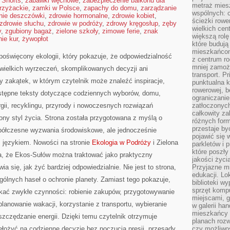
 Shorts
,
zabawki węchowe
,
zabezpieczenie balkonu dla
metraż miesz
rzyżackie
,
zamki w Polsce
,
zapachy do domu
,
zarządzanie
wspólnych: c
anie deszczówki
,
zdrowie hormonalne
,
zdrowie kobiet
,
ścieżki rowe
zdrowie słuchu
,
zdrowie w podróży
,
zdrowy kręgosłup
,
zęby
wielkich ce
y
,
zgubiony bagaż
,
zielone szkoły
,
zimowe ferie
,
znak
większą rolę
ie kur
,
żywopłot
które budują
mieszkańcom
poświęcony ekologii, który pokazuje, że odpowiedzialność
z centrum ro
mniej zamoż
wielkich wyrzeczeń, skomplikowanych decyzji ani
transport. P
 zakątek, w którym czytelnik może znaleźć inspiracje,
punktualna k
rowerowej, 
stępne teksty dotyczące codziennych wyborów, domu,
ograniczani
gii, recyklingu, przyrody i nowoczesnych rozwiązań
zatłoczonych
całkowity za
ny styl życia. Strona została przygotowana z myślą o
różnych form
przestaje b
półczesne wyzwania środowiskowe, ale jednocześnie
pojawić się 
m językiem. Nowości na stronie
Ekologia w Podróży
i Zielona
parkletów i 
które poszły
ia, że Ekos-Sułów można traktować jako praktyczny
jakości życia
a się, jak żyć bardziej odpowiedzialnie. Nie jest to strona,
Przyjazne mi
edukacji. Lo
ogólnych haseł o ochronie planety. Zamiast tego pokazuje,
biblioteki w
sprzęt kompu
kać zwykłe czynności: robienie zakupów, przygotowywanie
miejscami, g
lanowanie wakacji, korzystanie z transportu, wybieranie
w galerii ha
mieszkańcy m
szczędzanie energii. Dzięki temu czytelnik otrzymuje
planach roz
ełożyć na codzienne decyzje bez poczucia presji, przesady
czy możliwo