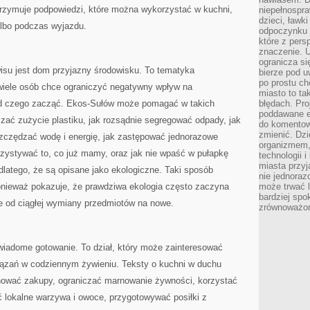
rzymuje podpowiedzi, które można wykorzystać w kuchni,
niepełnospra
dzieci, ławk
 albo podczas wyjazdu.
odpoczynku i
które z per
znaczenie. U
ogranicza się
su jest dom przyjazny środowisku. To tematyka
bierze pod u
po prostu ch
wiele osób chce ograniczyć negatywny wpływ na
miasto to ta
 od czego zacząć. Ekos-Sułów może pomagać w takich
błędach. Pro
poddawane e
zać zużycie plastiku, jak rozsądnie segregować odpady, jak
do komentowa
zmienić. Dz
szczędzać wodę i energię, jak zastępować jednorazowe
organizmem,
rzystywać to, co już mamy, oraz jak nie wpaść w pułapkę
technologii 
miasta przy
dlatego, że są opisane jako ekologiczne. Taki sposób
nie jednoraz
ponieważ pokazuje, że prawdziwa ekologia często zaczyna
może trwać l
bardziej spo
ie od ciągłej wymiany przedmiotów na nowe.
zrównoważon
iadome gotowanie. To dział, który może zainteresować
ązań w codziennym żywieniu. Teksty o kuchni w duchu
nować zakupy, ograniczać marnowanie żywności, korzystać
 lokalne warzywa i owoce, przygotowywać posiłki z