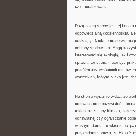
czy moralizowania.
Dużą zaletą strony jest jej bogat
odpowiedzialną codziennością, ale
edukacją. Dzięki temu serwis nie 
ochrony środowiska. Mogą korzyst
interesować się ekologią, jak i c
sprawia, że strona może być prakty
podróżników, właścicieli domów, 
wszystkich, którym bliska jest id
Na stronie wyraźnie widać, że eko
oderwana od rzeczywistości teori
takich jak zmiany klimatu, zaniec
odnawialnej czy ograniczanie odp
własnym domu. To właśnie połącz
przykładami sprawia, że Ekos-Suł