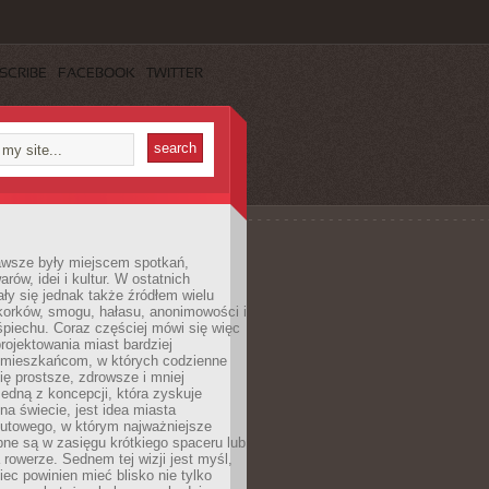
SCRIBE
FACEBOOK
TWITTER
awsze były miejscem spotkań,
rów, idei i kultur. W ostatnich
ły się jednak także źródłem wielu
korków, smogu, hałasu, anonimowości i
piechu. Coraz częściej mówi się więc
projektowania miast bardziej
 mieszkańcom, w których codzienne
się prostsze, zdrowsze i mniej
Jedną z koncepcji, która zyskuje
na świecie, jest idea miasta
nutowego, w którym najważniejsze
pne są w zasięgu krótkiego spaceru lub
 rowerze. Sednem tej wizji jest myśl,
ec powinien mieć blisko nie tylko