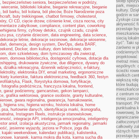
sklep spożyw
,
bezpieczeństwo seniora
,
bezpieczeństwo w podróży
,
park, miejsc
 wiercenie
,
biblioteki lokalne
,
bieganie rekreacyjne
,
bieganie
kultury. Dzi
e
,
ból barku
,
ból kolana
,
ból pleców
,
Boże Narodzenie poza
godzin w sam
hcraft
,
buty trekkingowe
,
chatbot firmowy
,
cholesterol
,
Zyskuje czas
hóry
,
CI CD
,
cięcie drzew
,
ciśnienie krwi
,
cisza nocna
,
city
aktywność f
mentarze zabytkowe
,
compliance
,
content plan
,
coworking
przestaje by
erhigiena firmy
,
cyfrowy detoks
,
czujnik czadu
,
czujnik
mieszkaniowe
szu psa
,
czytanie dzieciom
,
data engineering
,
data science
,
siecią lokal
dekoracje letnie
,
dekoracje sezonowe
,
dekoracje wiosenne
,
żyć”. Taki 
adań
,
demencja
,
design system
,
DevOps
,
dieta BARF
,
zarówno w pl
weekend
,
Docker
,
dom kultury
,
dom letniskowy
,
dom
codziennych
tom
,
dom szkieletowy
,
dom tymczasowy dla zwierząt
,
projektować 
orem
,
domowa biblioteczka
,
dostępność cyfrowa
,
dotacje dla
metraż miesz
pshipping
,
drukowanie żywiczne
,
due diligence
,
dywany do
wspólnych: c
a
,
działka rekreacyjna
,
dziennik wdzięczności
,
e-faktury
,
ścieżki rowe
lektrolity
,
elektronika DIY
,
email marketing
,
ergonomiczne
wielkich ce
ykiety kurierskie
,
faktura elektroniczna
,
feedback 360
,
festyn
większą rolę
profilaktyka
,
Flask
,
florystyka domowa
,
fortyfikacje
,
które budują
,
fotografia podróżnicza
,
franczyza lokalna
,
frontend
,
mieszkańcom
e
,
garaż podziemny
,
garncarstwo
,
gekon lamparci
,
z centrum ro
ce
,
grafika wektorowa
,
granice osobiste
,
granty kulturalne
,
mniej zamoż
pierowe
,
gwara regionalna
,
gwarancja
,
hamakowanie
,
transport. P
j
,
higiena snu
,
higiena wzroku
,
historia lokalna
,
home
punktualna k
a psa
,
hurtownie danych
,
identyfikacja marki
,
ikonografia
,
rowerowej, 
eatralna
,
Instagram Reels
,
instrukcje stanowiskowe
,
ograniczani
orność
,
integracje API
,
inteligencja emocjonalna
,
inteligentny
zatłoczonych
stor anioł
,
izolacja akustyczna
,
jarmark regionalny
,
jarmarki
całkowity za
ność
,
jesienne wyjazdy
,
jeziora w Polsce
,
joga dla
różnych form
,
kajaki weekendowe
,
kalendarz publikacji
,
kalistenika
,
przestaje b
zonowe
,
kanarek
,
karma mokra dla kota
,
karma sucha dla