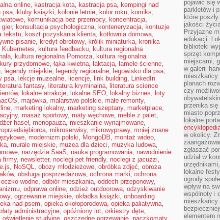
pojawić się 
alna online
,
kastracja kota
,
kastracja psa
,
kempingi nad
parkletów i 
u psa
,
kluby książki
,
kolonie letnie
,
kolor roku
,
komiks
,
które poszły
kwiatowe
,
komunikacja bez przemocy
,
koncentracja
,
jakości życia
 gier
,
konsultacja psychologiczna
,
konteneryzacja
,
kontuzje
Przyjazne mi
a tekstu
,
koszt pozyskania klienta
,
kotłownia domowa
,
edukacji. Lo
ywne pisanie
,
kredyt obrotowy
,
królik miniaturka
,
kronika
biblioteki w
,
Kubernetes
,
kultura feedbacku
,
kultura regionalna
sprzęt kompu
hala
,
kultura regionalna Pomorza
,
kultura regionalna
miejscami, g
kury przydomowe
,
łąka kwietna
,
laktacja
,
lamele ścienne
,
w galerii ha
u
,
legendy miejskie
,
legendy regionalne
,
legowisko dla psa
,
mieszkańcy m
y psa
,
lekcje muzealne
,
licencje
,
link building
,
LinkedIn
planach roz
iteratura fantasy
,
literatura kryminalna
,
literatura science
czy możliwo
lientów
,
lokalne atrakcje
,
lokalne SEO
,
lokalny biznes
,
loty
obywatelski
acOS
,
majówka
,
malarstwo polskie
,
małe remonty
,
przenika się
line
,
marketing lokalny
,
marketing szeptany
,
marketplace
,
miasto poprz
acyjny
,
masaż sportowy
,
maty węchowe
,
meble z palet
,
lokalne port
żer haseł
,
menopauza
,
mieszkanie wynajmowane
,
encyklopedia
roprzedsiębiorca
,
mikroserwisy
,
mikrowyprawy
,
mniej znane
w okolicy. 
językowe
,
modernizm polski
,
MongoDB
,
montaż wideo
,
zaangażowan
ska
,
murale miejskie
,
muzea dla dzieci
,
muzyka ludowa
,
zgłaszać po
domowe
,
narzędzia SaaS
,
nauka programowania
,
nawodnienie
udział w kon
 firmy
,
newsletter
,
noclegi pet friendly
,
noclegi z jacuzzi
,
urzędnikami,
e.js
,
NoSQL
,
obozy młodzieżowe
,
obróbka zdjęć
,
obroża
lokalne fest
taków
,
obsługa posprzedażowa
,
ochrona marki
,
ochrona
ogrody społe
,
oczko wodne
,
odbiór mieszkania
,
oddech przeponowy
,
wpływ na swo
ganizmu
,
odprawa online
,
odzież outdoorowa
,
odzyskiwanie
wspólnoty i 
zowy
,
ogrzewanie miejskie
,
okładka książki
,
onboarding
mieszkańcy s
ieka nad psem
,
opieka okołoporodowa
,
opieka paliatywna
,
bezpieczniej
płaty administracyjne
,
opóźniony lot
,
orkiestry dęte
,
elementem mi
,
oświetlenie studyjne
,
oszczędne ogrzewanie
,
paczkomaty
,