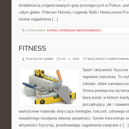
działalnością zorganizowanych grup przestępczych w Polsce, pań
całym globie. Polecam Historia i Legendy Mafii i Nowoczesna Prz
istotne zagadnienia […]
CATEGORIES:
KUPNO I SPRZEDAŻ NIERUCHOMOŚCI
FITNESS
POSTED BY ADMIN
LIP - 4 - 2026
MOŻLIWOŚĆ KOMENTOWAN
Sport i aktywność fizyczna 
regularne ćwiczenia. To sty
zdrowie, dobre samopoczuci
Strona poświęcona tej tem
bazę porad, w którym każdy
początkujący, jak i zaawa
wartościowe materiały dotyczące treningów, ćwiczeń, zdrowego st
świadomego rozwijania własnej sprawności. Serwis koncentruje s
aktywności fizycznej, przedstawiając zagadnienia związane z […]