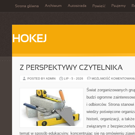
Archiwum
Autostrada
Psujemy
R
Strona główna
Powieść
HOKEJ
Z PERSPEKTYWY CZYTELNIKA
POSTED BY ADMIN
LIP - 5 - 2026
MOŻLIWOŚĆ KOMENTOWAN
Świat zorganizowanych grup
budzi ogromne zainteresowa
i odbiorców. Strona stano
wiedzy poświęcone organiz
historii, organizacji, a ta
związanym z bezpieczeństw
temat w sposób edukacyjny, koncentrując się na omówieniu zjaw