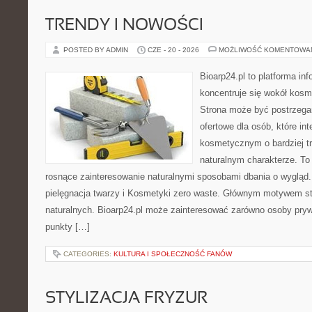
TRENDY I NOWOŚCI
POSTED BY ADMIN
CZE - 20 - 2026
MOŻLIWOŚĆ KOMENTOWA
Bioarp24.pl to platforma in
koncentruje się wokół kos
Strona może być postrzega
ofertowe dla osób, które in
kosmetycznym o bardziej t
naturalnym charakterze. To 
rosnące zainteresowanie naturalnymi sposobami dbania o wygląd
pielęgnacja twarzy i Kosmetyki zero waste. Głównym motywem st
naturalnych. Bioarp24.pl może zainteresować zarówno osoby pryw
punkty […]
CATEGORIES:
KULTURA I SPOŁECZNOŚĆ FANÓW
STYLIZACJA FRYZUR