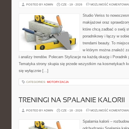
POSTED BY ADMIN
CZE - 19 - 2026
MOŻLIWOŚĆ KOMENTOWA
Studio Veriss to nowoczes
makijażowi oraz sprawdzo
które chcą zadbać o swój s
poradnikowy i łączy w sobi
trendami beauty. To miejsce
w którym można znaleźć zar
i analizy trendów. Polecam Stylizacje na każdą okazję i Poradnik p
Tematyka strony skupia się przede wszystkim na kosmetykach ko
się wyłącznie […]
CATEGORIES:
MOTORYZACJA
TRENINGI NA SPALANIE KALORII
POSTED BY ADMIN
CZE - 18 - 2026
MOŻLIWOŚĆ KOMENTOWA
Spalarnia kalorii – rozbud
odchudzaniu Spalarnia kalor