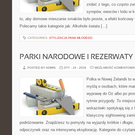
zrobić z tego, co często zw
syropów, owoców i lodu w k
to, aby domowe mieszanie smaków było proste, a efekt końcowy w
Polecamy takie kategorie jak: Alkohole świata […]
CATEGORIES:
STYLIZACJA PANA MŁODEGO
PARKI NARODOWE I REZERWATY
POSTED BY ADMIN
STY - 16 - 2026
MOŻLIWOŚĆ KOMENTOWA
Polka w Nowej Zelandii to 
myślą o osobach, które mar
wyprawę do Oz albo po pros
rytmie przygody. To miejsc
wskazówki spotykają się z h
klasyczny sightseeing zam
podróżowanie. Znajdziesz tu pomysły na wyjazdy krótkie i długie, n
odpoczynek oraz na intensywną eksplorację. Kategorie do czytan