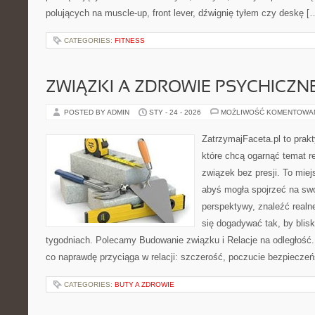
polujących na muscle-up, front lever, dźwignię tyłem czy deskę [
CATEGORIES:
FITNESS
ZWIĄZKI A ZDROWIE PSYCHICZN
POSTED BY ADMIN
STY - 24 - 2026
MOŻLIWOŚĆ KOMENTOWA
ZatrzymajFaceta.pl to prakt
które chcą ogarnąć temat r
związek bez presji. To mie
abyś mogła spojrzeć na swo
perspektywy, znaleźć real
się dogadywać tak, by blisk
tygodniach. Polecamy Budowanie związku i Relacje na odległość.
co naprawdę przyciąga w relacji: szczerość, poczucie bezpieczeń
CATEGORIES:
BUTY A ZDROWIE