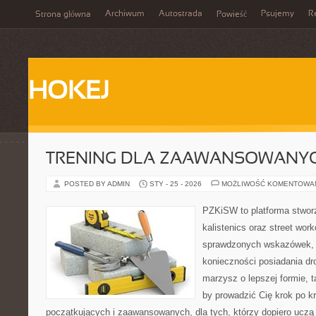
Archiwum
Autostrada
Psujemy
R
Strona główna
Powieść
HOKEJ
TRENING DLA ZAAWANSOWANY
POSTED BY ADMIN
STY - 25 - 2026
MOŻLIWOŚĆ KOMENTOWA
PZKiSW to platforma stworz
kalistenics oraz street wor
sprawdzonych wskazówek,
konieczności posiadania dro
marzysz o lepszej formie, ta
by prowadzić Cię krok po k
początkujących i zaawansowanych, dla tych, którzy dopiero uczą s