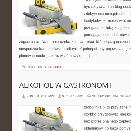
być sztywna. Ten blog eduk
zdobywanie umiejętności m
kiedykolwiek miałeś wrażen
przegadane, tutaj znajdzies
pomagają poukładać nawet 
zagadnienia. Na stronie czeka zestaw treści, które łączą codzien
niespodziankami ze świata odkryć. Z jednej strony pojawiają się m
planować naukę, jak rozwijać nawyki, […]
CATEGORIES:
ZAROSLA
ALKOHOL W GASTRONOMII
POSTED BY ADMIN
STY - 17 - 2026
MOŻLIWOŚĆ KOMENTOWA
zrobdrinka.pl to przyjazne 
szybko przygotować niesko
bez profesjonalnego zaplec
składników. To baza pomysłó