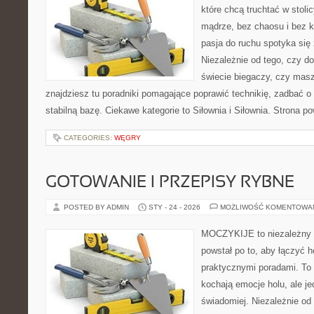
które chcą truchtać w stolic
mądrze, bez chaosu i bez ko
pasja do ruchu spotyka się
Niezależnie od tego, czy d
świecie biegaczy, czy masz
znajdziesz tu poradniki pomagające poprawić technikię, zadbać o
stabilną bazę. Ciekawe kategorie to Siłownia i Siłownia. Strona p
CATEGORIES:
WĘGRY
GOTOWANIE I PRZEPISY RYBNE
POSTED BY ADMIN
STY - 24 - 2026
MOŻLIWOŚĆ KOMENTOWA
MOCZYKIJE to niezależny se
powstał po to, aby łączyć 
praktycznymi poradami. To 
kochają emocje holu, ale j
świadomiej. Niezależnie od 