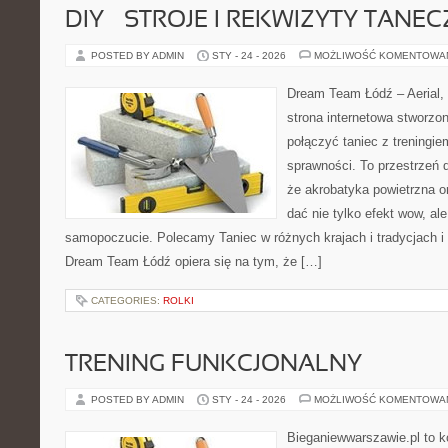
DIY – STROJE I REKWIZYTY TANE
POSTED BY ADMIN
STY - 24 - 2026
MOŻLIWOŚĆ KOMENTOWA
Dream Team Łódź – Aerial, 
strona internetowa stworzon
połączyć taniec z treningie
sprawności. To przestrzeń d
że akrobatyka powietrzna or
dać nie tylko efekt wow, ale
samopoczucie. Polecamy Taniec w różnych krajach i tradycjach i 
Dream Team Łódź opiera się na tym, że […]
CATEGORIES:
ROLKI
TRENING FUNKCJONALNY
POSTED BY ADMIN
STY - 24 - 2026
MOŻLIWOŚĆ KOMENTOWA
Bieganiewwarszawie.pl to k