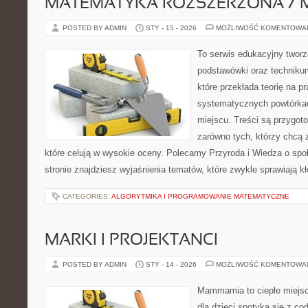
MATEMATYKA ROZSZERZONA / 
POSTED BY ADMIN
STY - 15 - 2026
MOŻLIWOŚĆ KOMENTOWA
To serwis edukacyjny tworz
podstawówki oraz technikum
które przekłada teorię na p
systematycznych powtórkac
miejscu. Treści są przygot
zarówno tych, którzy chcą 
które celują w wysokie oceny. Polecamy Przyroda i Wiedza o sp
stronie znajdziesz wyjaśnienia tematów, które zwykle sprawiają kł
CATEGORIES:
ALGORYTMIKA I PROGRAMOWANIE MATEMATYCZNE
MARKI I PROJEKTANCI
POSTED BY ADMIN
STY - 14 - 2026
MOŻLIWOŚĆ KOMENTOWA
Mammamia to ciepłe miejsc
dla dzieci spotyka się z co