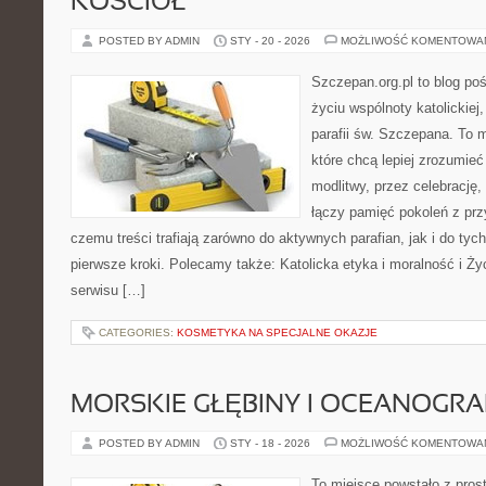
KOŚCIÓŁ
POSTED BY ADMIN
STY - 20 - 2026
MOŻLIWOŚĆ KOMENTOWA
Szczepan.org.pl to blog p
życiu wspólnoty katolickiej
parafii św. Szczepana. To m
które chcą lepiej zrozumieć
modlitwy, przez celebrację,
łączy pamięć pokoleń z przy
czemu treści trafiają zarówno do aktywnych parafian, jak i do tych
pierwsze kroki. Polecamy także: Katolicka etyka i moralność i Ż
serwisu […]
CATEGORIES:
KOSMETYKA NA SPECJALNE OKAZJE
MORSKIE GŁĘBINY I OCEANOGRA
POSTED BY ADMIN
STY - 18 - 2026
MOŻLIWOŚĆ KOMENTOWA
To miejsce powstało z prost