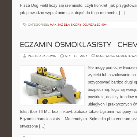
Pizza Dog Field liczy się rzemiosło, czyli konkret: jak przygotowa
jak prowadzić wyprażanie i jak dojść do tego momentu, […]
CATEGORIES:
MAKIJAŻ DLA SKÓRY DOJRZAŁEJ 40+
EGZAMIN ÓSMOKLASISTY – CHEM
POSTED BY ADMIN
STY - 12 - 2026
MOŻLIWOŚĆ KOMENTOWA
Nie mogę pomóc w tworzeniu
wycieki lub oszukiwanie na
przygotować bardzo długi o
bezpiecznej, legalnej wersji
powtórek, analizy trendów n
ubiegłych i praktycznych ć
tekst (bez HTML, bez linków). Zobacz także Egzamin wstępny na 
Egzamin ósmoklasisty – Matematyka. Sqlmedia.pl to centrum pr
stworzone […]