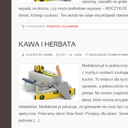
spinning, zasiadki na grube
wypady na dorsze, czy może podlodowe wyprawy – MOCZYKIJE m
klimat, którego szukasz. Ten wortal nie udaje encyklopedii oderw
CATEGORIES:
PRZEPISY KULINARNE
KAWA I HERBATA
POSTED BY ADMIN
STY - 22 - 2026
MOŻLIWOŚĆ KOMENTOWA
Mediaknorr.pl to praktyczny
z myślą o osobach szukają
kuchni. To miejsce dla tyc
sprawnie, a jednocześnie 
potraw. Na stronie znajdzie
dania, które można przygo
składników. Mediaknorr.pl pokazuje, że gotowanie nie musi być c
apetyczne. Polecamy także Slow food i Przepisy dla dzieci. Serwis
jedzenie […]