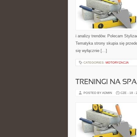
i analizy trendów. Polecam Styliza
Tematyka strony skupia się przed
się wyłącznie […]
CATEGORIES:
MOTORYZACJA
TRENINGI NA SPA
POSTED BY ADMIN
CZE - 18 -