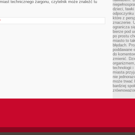
miast technicznego żargonu, czytelnik może znaleźć tu
niepełnospra
dzieci, ławk
odpoczynku i
które z per
Y
znaczenie. U
ogranicza się
bierze pod u
po prostu ch
miasto to ta
błędach. Pro
poddawane e
do komentowa
zmienić. Dz
organizmem,
technologii 
miasta przy
nie jednoraz
może trwać l
bardziej spo
zrównoważon