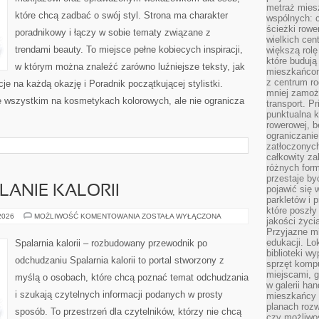
metraż miesz
które chcą zadbać o swój styl. Strona ma charakter
wspólnych: c
ścieżki rowe
poradnikowy i łączy w sobie tematy związane z
wielkich ce
trendami beauty. To miejsce pełne kobiecych inspiracji,
większą rolę
które budują
w którym można znaleźć zarówno luźniejsze teksty, jak
mieszkańcom
z centrum ro
cje na każdą okazję i Poradnik początkującej stylistki.
mniej zamoż
e wszystkim na kosmetykach kolorowych, ale nie ogranicza
transport. P
punktualna k
rowerowej, 
ograniczani
zatłoczonych
całkowity za
różnych form
przestaje b
LANIE KALORII
pojawić się 
parkletów i 
które poszły
TRENINGI
 2026
MOŻLIWOŚĆ KOMENTOWANIA
ZOSTAŁA WYŁĄCZONA
jakości życia
NA
Przyjazne mi
SPALANIE
KALORII
edukacji. Lo
Spalarnia kalorii – rozbudowany przewodnik po
biblioteki w
odchudzaniu Spalarnia kalorii to portal stworzony z
sprzęt kompu
miejscami, g
myślą o osobach, które chcą poznać temat odchudzania
w galerii ha
i szukają czytelnych informacji podanych w prosty
mieszkańcy m
planach roz
sposób. To przestrzeń dla czytelników, którzy nie chcą
czy możliwo