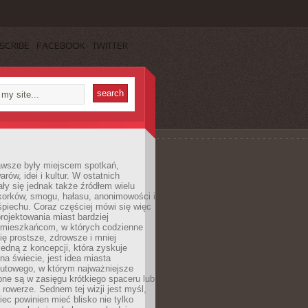
SCRIBE
FACEBOOK
TWITTER
awsze były miejscem spotkań,
rów, idei i kultur. W ostatnich
ły się jednak także źródłem wielu
korków, smogu, hałasu, anonimowości i
piechu. Coraz częściej mówi się więc
projektowania miast bardziej
 mieszkańcom, w których codzienne
się prostsze, zdrowsze i mniej
Jedną z koncepcji, która zyskuje
na świecie, jest idea miasta
nutowego, w którym najważniejsze
pne są w zasięgu krótkiego spaceru lub
 rowerze. Sednem tej wizji jest myśl,
ec powinien mieć blisko nie tylko