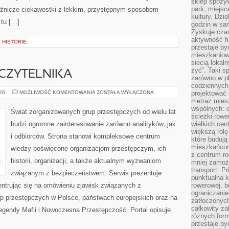
sklep spożyw
park, miejsc
różnicze ciekawostki z lekkim, przystępnym sposobem
kultury. Dzi
 tu […]
godzin w sam
Zyskuje czas
aktywność f
 HISTORIE
przestaje by
mieszkaniowe
siecią lokal
żyć”. Taki 
CZYTELNIKA
zarówno w pl
codziennych
Z
026
MOŻLIWOŚĆ KOMENTOWANIA
ZOSTAŁA WYŁĄCZONA
projektować 
PERSPEKTYWY
metraż miesz
CZYTELNIKA
wspólnych: c
Świat zorganizowanych grup przestępczych od wielu lat
ścieżki rowe
budzi ogromne zainteresowanie zarówno analityków, jak
wielkich ce
większą rolę
i odbiorców. Strona stanowi kompleksowe centrum
które budują
mieszkańcom
wiedzy poświęcone organizacjom przestępczym, ich
z centrum ro
historii, organizacji, a także aktualnym wyzwaniom
mniej zamoż
transport. P
związanym z bezpieczeństwem. Serwis prezentuje
punktualna k
ntrując się na omówieniu zjawisk związanych z
rowerowej, 
ograniczani
up przestępczych w Polsce, państwach europejskich oraz na
zatłoczonych
całkowity za
Legendy Mafii i Nowoczesna Przestępczość. Portal opisuje
różnych form
przestaje b