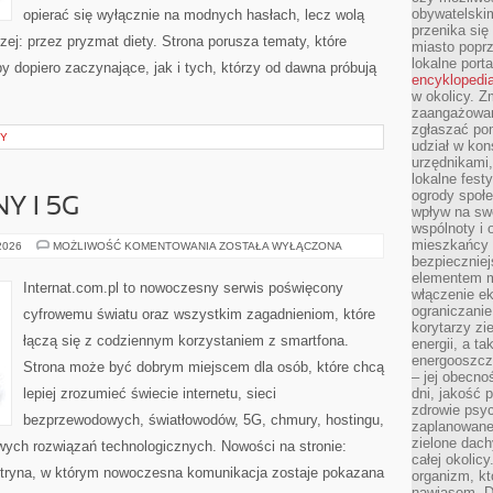
obywatelski
opierać się wyłącznie na modnych hasłach, lecz wolą
przenika się
zej: przez pryzmat diety. Strona porusza tematy, które
miasto poprz
lokalne port
 dopiero zaczynające, jak i tych, którzy od dawna próbują
encyklopedia
w okolicy. 
zaangażowan
zgłaszać po
NY
udział w kon
urzędnikami,
lokalne fest
ogrody społe
Y I 5G
wpływ na swo
wspólnoty i 
mieszkańcy s
INTERNET
 2026
MOŻLIWOŚĆ KOMENTOWANIA
ZOSTAŁA WYŁĄCZONA
MOBILNY
bezpieczniej
I
elementem mi
5G
Internat.com.pl to nowoczesny serwis poświęcony
włączenie ek
ograniczanie
cyfrowemu światu oraz wszystkim zagadnieniom, które
korytarzy zi
łączą się z codziennym korzystaniem z smartfona.
energii, a t
energooszczę
Strona może być dobrym miejscem dla osób, które chcą
– jej obecno
lepiej zrozumieć świecie internetu, sieci
dni, jakość 
zdrowie psy
bezprzewodowych, światłowodów, 5G, chmury, hostingu,
zaplanowane 
zielone dach
ych rozwiązań technologicznych. Nowości na stronie:
całej okolicy
 witryna, w którym nowoczesna komunikacja zostaje pokazana
organizm, kt
nawiasem. D