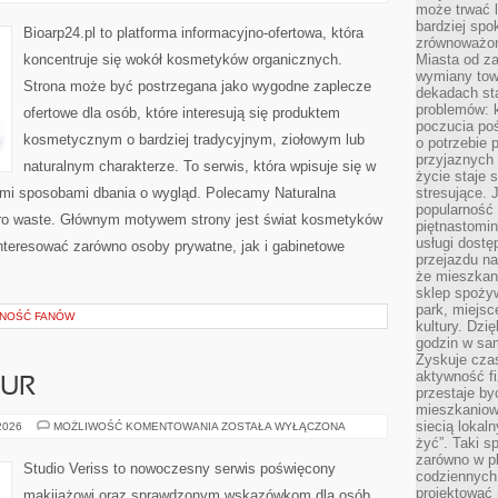
I
może trwać l
NOWOŚCI
bardziej spo
Bioarp24.pl to platforma informacyjno-ofertowa, która
zrównoważon
koncentruje się wokół kosmetyków organicznych.
Miasta od z
wymiany towa
Strona może być postrzegana jako wygodne zaplecze
dekadach sta
problemów: 
ofertowe dla osób, które interesują się produktem
poczucia poś
kosmetycznym o bardziej tradycyjnym, ziołowym lub
o potrzebie 
przyjaznych
naturalnym charakterze. To serwis, która wpisuje się w
życie staje 
ymi sposobami dbania o wygląd. Polecamy Naturalna
stresujące. 
popularność 
ero waste. Głównym motywem strony jest świat kosmetyków
piętnastomi
usługi dostę
nteresować zarówno osoby prywatne, jak i gabinetowe
przejazdu na
że mieszkani
sklep spożyw
park, miejsc
ZNOŚĆ FANÓW
kultury. Dzi
godzin w sam
Zyskuje czas
aktywność f
ZUR
przestaje by
mieszkaniowe
siecią lokal
STYLIZACJA
 2026
MOŻLIWOŚĆ KOMENTOWANIA
ZOSTAŁA WYŁĄCZONA
FRYZUR
żyć”. Taki 
zarówno w pl
Studio Veriss to nowoczesny serwis poświęcony
codziennych
projektować 
makijażowi oraz sprawdzonym wskazówkom dla osób,