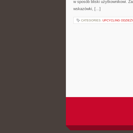
w sposób bliski użytkownikowi. Za
wskazówki, […]
CATEGORIES:
UPCYCLING ODZIEŻ