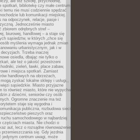
czy, ale też szkołę, przychodnię,
e spotkań, bibliotekę czy małe centrum
ęki temu nie musi codziennie spędzać
ochodzie lub komunikacji miejskiej.
 na odpoczynek, relacje, pasje i
izyczną. Jednocześnie miasto
ć zbiorem odrębnych stref –
j, biurowej, handlowej – a staje się
nych sąsiedztw, w których „chce się
sposób myślenia wymaga jednak zmian
anowaniu urbanistycznym, jak i w
 decyzjach. Trzeba inaczej
nowe osiedla, dbając nie tylko o
kań, ale też o jakość przestrzeni
hodniki, zieleń, ławki, place zabaw,
rowe i miejsca spotkań. Zamiast
ntrów handlowych na obrzeżach,
 mogą zyskać lokalne sklepy i usługi,,
 więzi sąsiedzkie. Miasto przyjazne
 to również miasto, które nie wypycha
dzin z dziećmi, seniorów czy osób
nych. Ogromne znaczenie ma też
riorytetem staje się wygodna i
omunikacja publiczna, rozbudowa sieci
bezpieczeństwo pieszych oraz
e ruchu samochodowego w najbardziej
 częściach miasta. Nie chodzi o
kaz aut, lecz o rozsądne równoważenie
 przemieszczania się. Gdy jezdnia
yć jedynym centrum uwagi, może