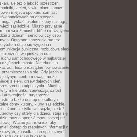
kań, ale też o jakość przestrzeni
hodniki, zieleń, ławki, place zabaw,
rowe i miejsca spotkań. Zamiast
ntrów handlowych na obrzeżach,
 mogą zyskać lokalne sklepy i usługi,,
 więzi sąsiedzkie. Miasto przyjazne
 to również miasto, które nie wypycha
dzin z dziećmi, seniorów czy osób
nych. Ogromne znaczenie ma też
riorytetem staje się wygodna i
omunikacja publiczna, rozbudowa sieci
bezpieczeństwo pieszych oraz
e ruchu samochodowego w najbardziej
 częściach miasta. Nie chodzi o
kaz aut, lecz o rozsądne równoważenie
 przemieszczania się. Gdy jezdnia
yć jedynym centrum uwagi, może
więcej zieleni, drzew dających cień,
przestrzeni do odpoczynku. Miasta,
 w tym kierunku, zauważają wzrost
 i atrakcyjności turystycznej.
asto to także dostęp do kultury i
kalne domy kultury, kluby sąsiedzkie,
yposażone nie tylko w książki, ale też
terowy czy strefy dla dzieci, stają się
dzie można spędzić czas inaczej niż
ndlowej. Ważne jest również, aby
ieli dostęp do rzetelnych informacji o
wojowych, konsultacjach społecznych
ściach udziału w budżecie