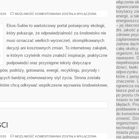
włączenie ek
ograniczanie
korytarzy zi
EKO
 2026
MOŻLIWOŚĆ KOMENTOWANIA
ZOSTAŁA WYŁĄCZONA
energii, a t
KUCHNIA
energooszczę
– jej obecno
Ekos-Sułów to wartościowy portal poświęcony ekologii,
dni, jakość 
który pokazuje, że odpowiedzialność za środowisko nie
zdrowie psy
zaplanowane 
musi oznaczać wielkich wyrzeczeń, skomplikowanych
zielone dach
decyzji ani kosztownych zmian. To internetowy zakątek,
całej okolicy
organizm, kt
w którym czytelnik może znaleźć inspiracje, praktyczne
nawiasem. D
niepełnospra
podpowiedzi oraz przystępne teksty dotyczące
dzieci, ławk
w, podróży, gotowania, energii, recyklingu, przyrody i
odpoczynku i
które z per
cych bardziej zrównoważony styl życia. Strona została
znaczenie. U
 które chcą odkrywać współczesne wyzwania środowiskowe,
ogranicza się
bierze pod u
po prostu ch
miasto to ta
błędach. Pro
poddawane e
do komentowa
zmienić. Dz
organizmem,
CI
technologii 
miasta przy
TRENDY
 2026
MOŻLIWOŚĆ KOMENTOWANIA
ZOSTAŁA WYŁĄCZONA
nie jednoraz