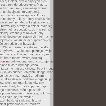
więcej zieleni, drzew dających cień,
przestrzeni do odpoczynku. Miasta,
 w tym kierunku, zauważają wzrost
 i atrakcyjności turystycznej.
asto to także dostęp do kultury i
kalne domy kultury, kluby sąsiedzkie,
yposażone nie tylko w książki, ale też
terowy czy strefy dla dzieci, stają się
dzie można spędzić czas inaczej niż
ndlowej. Ważne jest również, aby
ieli dostęp do rzetelnych informacji o
wojowych, konsultacjach społecznych
ściach udziału w budżecie
m. Współczesna przestrzeń miejska
 z cyfrową – wiele osób poznaje swoje
ez mapy, aplikacje, fora dyskusyjne i
ale, które razem tworzą swoistą
 online
poświęconą temu, co dzieje się
Zmiana miasta wymaga jednak
ia samych mieszkańców. To oni mogą
mysły do budżetu obywatelskiego, brać
sultacjach, rozmawiać z radnymi i
 a także działać oddolnie – organizując
yny, akcje sprzątania parków czy
czne. Kiedy ludzie czują, że mają
je otoczenie, rośnie poczucie
odpowiedzialności. Dzielnice, w których
ię znają, są też zwykle
sze i bardziej zadbane. Istotnym
ast przyszłości jest również