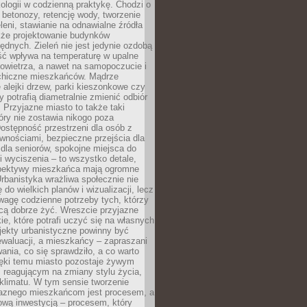
ologii w codzienną praktykę. Chodzi o
 betonozy, retencję wody, tworzenie
eleni, stawianie na odnawialne źródła
akże projektowanie budynków
dnych. Zieleń nie jest jedynie ozdobą
ść wpływa na temperaturę w upalne
powietrza, a nawet na samopoczucie i
chiczne mieszkańców. Mądrze
alejki drzew, parki kieszonkowe czy
y potrafią diametralnie zmienić odbiór
. Przyjazne miasto to także taki
óry nie zostawia nikogo poza
ostępność przestrzeni dla osób z
wnościami, bezpieczne przejścia dla
i dla seniorów, spokojne miejsca do
 wyciszenia – to wszystko detale,
spektywy mieszkańca mają ogromne
rbanistyka wrażliwa społecznie nie
 do wielkich planów i wizualizacji, lecz
wagę codzienne potrzeby tych, którzy
cą dobrze żyć. Wreszcie przyjazne
kie, które potrafi uczyć się na własnych
jekty urbanistyczne powinny być
waluacji, a mieszkańcy – zapraszani
nia, co się sprawdziło, a co warto
ięki temu miasto pozostaje żywym
 reagującym na zmiany stylu życia,
i klimatu. W tym sensie tworzenie
jaznego mieszkańcom jest procesem, a
ową inwestycją – procesem, który