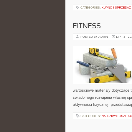
CATEGORIES:
KUPNO I SPRZEDAŻ
FITNESS
POSTED BY ADMIN
LIP - 4 - 2
wartościowe materiały dotyczące t
świadomego rozwijania własnej sp
aktywności fizycznej, przedstawia
CATEGORIES:
NAJDZIWNIEJSZE K