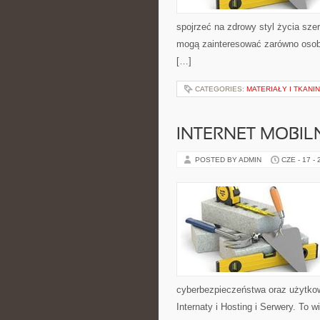
spojrzeć na zdrowy styl życia szer
mogą zainteresować zarówno osoby
[…]
CATEGORIES:
MATERIAŁY I TKANI
INTERNET MOBILN
POSTED BY ADMIN
CZE - 17 -
cyberbezpieczeństwa oraz użytkow
Internaty i Hosting i Serwery. To