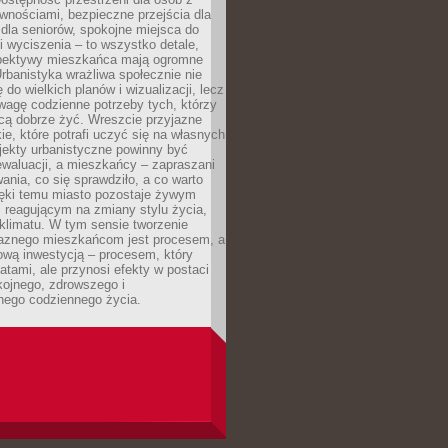
wnościami, bezpieczne przejścia dla
i dla seniorów, spokojne miejsca do
 wyciszenia – to wszystko detale,
spektywy mieszkańca mają ogromne
rbanistyka wrażliwa społecznie nie
 do wielkich planów i wizualizacji, lecz
wagę codzienne potrzeby tych, którzy
cą dobrze żyć. Wreszcie przyjazne
kie, które potrafi uczyć się na własnych
jekty urbanistyczne powinny być
waluacji, a mieszkańcy – zapraszani
nia, co się sprawdziło, a co warto
ięki temu miasto pozostaje żywym
 reagującym na zmiany stylu życia,
i klimatu. W tym sensie tworzenie
jaznego mieszkańcom jest procesem, a
ową inwestycją – procesem, który
atami, ale przynosi efekty w postaci
kojnego, zdrowszego i
ego codziennego życia.