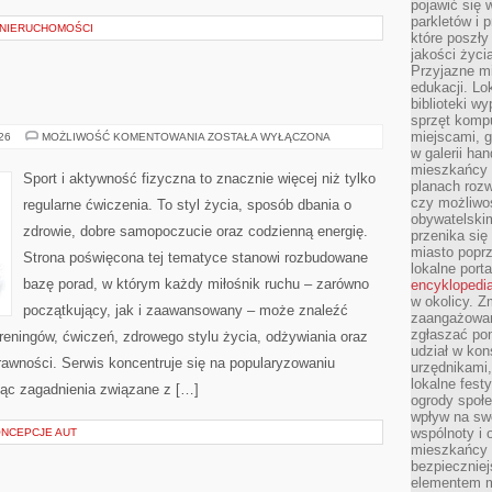
pojawić się 
parkletów i 
 NIERUCHOMOŚCI
które poszły
jakości życia
Przyjazne mi
edukacji. Lo
biblioteki w
sprzęt kompu
miejscami, g
FITNESS
026
MOŻLIWOŚĆ KOMENTOWANIA
ZOSTAŁA WYŁĄCZONA
w galerii ha
mieszkańcy m
Sport i aktywność fizyczna to znacznie więcej niż tylko
planach roz
czy możliwo
regularne ćwiczenia. To styl życia, sposób dbania o
obywatelski
zdrowie, dobre samopoczucie oraz codzienną energię.
przenika się
miasto poprz
Strona poświęcona tej tematyce stanowi rozbudowane
lokalne port
bazę porad, w którym każdy miłośnik ruchu – zarówno
encyklopedia
w okolicy. 
początkujący, jak i zaawansowany – może znaleźć
zaangażowan
zgłaszać po
reningów, ćwiczeń, zdrowego stylu życia, odżywiania oraz
udział w kon
rawności. Serwis koncentruje się na popularyzowaniu
urzędnikami,
lokalne fest
jąc zagadnienia związane z […]
ogrody społe
wpływ na swo
wspólnoty i 
ONCEPCJE AUT
mieszkańcy s
bezpieczniej
elementem mi