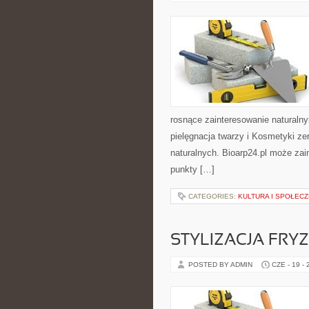
rosnące zainteresowanie naturaln
pielęgnacja twarzy i Kosmetyki z
naturalnych. Bioarp24.pl może zai
punkty […]
CATEGORIES:
KULTURA I SPOŁEC
STYLIZACJA FRY
POSTED BY ADMIN
CZE - 19 -