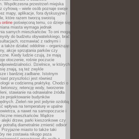
m. Współczesna przestrzeń miejska
 z cyfrową – wiele osób poznaje swoje
ez mapy, aplikacje, fora dyskusyjne i
ale, które razem tworzą swoistą
 online
poświęconą temu, co dzieje się
Zmiana miasta wymaga jednak
ia samych mieszkańców. To oni mogą
mysły do budżetu obywatelskiego, brać
sultacjach, rozmawiać z radnymi i
 a także działać oddolnie – organizując
yny, akcje sprzątania parków czy
czne. Kiedy ludzie czują, że mają
je otoczenie, rośnie poczucie
odpowiedzialności. Dzielnice, w których
ię znają, są też zwykle
sze i bardziej zadbane. Istotnym
ast przyszłości jest również
ologii w codzienną praktykę. Chodzi o
 betonozy, retencję wody, tworzenie
eleni, stawianie na odnawialne źródła
akże projektowanie budynków
dnych. Zieleń nie jest jedynie ozdobą
ść wpływa na temperaturę w upalne
powietrza, a nawet na samopoczucie i
chiczne mieszkańców. Mądrze
alejki drzew, parki kieszonkowe czy
y potrafią diametralnie zmienić odbiór
. Przyjazne miasto to także taki
óry nie zostawia nikogo poza
ostępność przestrzeni dla osób z