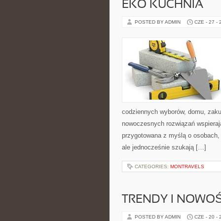
EKO KUCHNIA
POSTED BY ADMIN
CZE - 27 -
codziennych wyborów, domu, zakupó
nowoczesnych rozwiązań wspierają
przygotowana z myślą o osobach,
ale jednocześnie szukają […]
CATEGORIES:
MONTRAVELS
TRENDY I NOWOŚ
POSTED BY ADMIN
CZE - 20 -