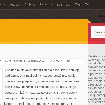
rada
Psujemy
Redakcja
Tagi
Tagi
Powieść
Spis Treści
SUB
Miasta od z
wymiany towa
TAJLANDIA
026
MOŻLIWOŚĆ KOMENTOWANIA
ZOSTAŁA WYŁĄCZONA
dekadach sta
problemów: 
Cherrish to ciekawa przestrzeń dla osób, które szukają
poczucia poś
o potrzebie 
podróżniczych inspiracji i chcą poznawać niezwykłe
przyjaznych
życie staje 
miejsca bez pośpiechu, z ciekawością i otwartością na
stresujące. 
nowe doświadczenia. To miejsce pełne podróżniczych
popularność 
piętnastomi
opowieści, który może zainteresować zarówno osoby
usługi dostę
planujące rodzinny urlop, jak i tych, którzy po prostu
przejazdu na
że mieszkani
atrakcjach, kuchni, historii oraz codzienności różnych