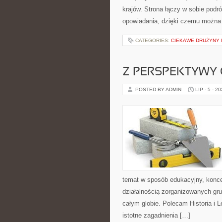
krajów. Strona łączy w sobie pod
opowiadania, dzięki czemu można
CATEGORIES:
CIEKAWE DRUŻYNY I
Z PERSPEKTYWY 
POSTED BY ADMIN
LIP - 5 - 2
temat w sposób edukacyjny, konce
działalnością zorganizowanych gr
całym globie. Polecam Historia i 
istotne zagadnienia […]