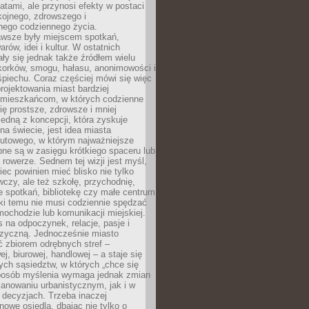
atami, ale przynosi efekty w postaci
kojnego, zdrowszego i
ego codziennego życia.
awsze były miejscem spotkań,
rów, idei i kultur. W ostatnich
ły się jednak także źródłem wielu
korków, smogu, hałasu, anonimowości i
piechu. Coraz częściej mówi się więc
projektowania miast bardziej
 mieszkańcom, w których codzienne
się prostsze, zdrowsze i mniej
Jedną z koncepcji, która zyskuje
na świecie, jest idea miasta
nutowego, w którym najważniejsze
pne są w zasięgu krótkiego spaceru lub
 rowerze. Sednem tej wizji jest myśl,
ec powinien mieć blisko nie tylko
czy, ale też szkołę, przychodnię,
e spotkań, bibliotekę czy małe centrum
ęki temu nie musi codziennie spędzać
ochodzie lub komunikacji miejskiej.
 na odpoczynek, relacje, pasje i
izyczną. Jednocześnie miasto
ć zbiorem odrębnych stref –
j, biurowej, handlowej – a staje się
nych sąsiedztw, w których „chce się
sposób myślenia wymaga jednak zmian
anowaniu urbanistycznym, jak i w
 decyzjach. Trzeba inaczej
nowe osiedla, dbając nie tylko o