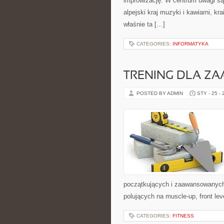
improwizację. W centrum uwagi są 
alpejski kraj muzyki i kawiarni, 
właśnie ta […]
CATEGORIES:
INFORMATYKA
TRENING DLA 
POSTED BY ADMIN
STY - 25 -
początkujących i zaawansowanych, 
polujących na muscle-up, front le
CATEGORIES:
FITNESS