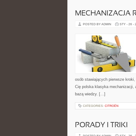
MECHANIZACJA 
POSTED BY ADMIN
STY - 26 -
osób stawiających pierwsze kroki, 
Cię polska klasyka mechanizacji, 
bazą wiedzy. […]
CATEGORIES:
CITROËN
PORADY I TRIKI
POSTED BY ADMIN
STY - 26 -