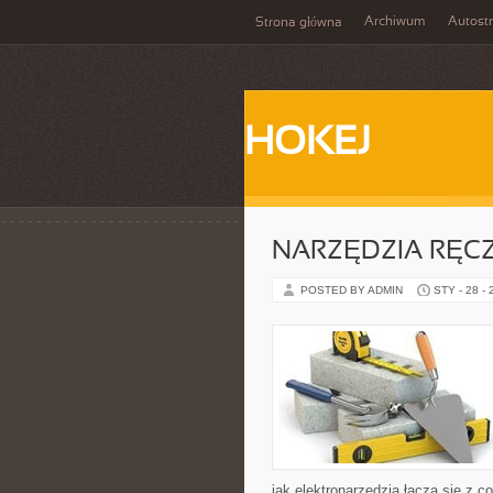
Archiwum
Autost
Strona główna
HOKEJ
NARZĘDZIA RĘCZ
POSTED BY ADMIN
STY - 28 -
jak elektronarzędzia łączą się z 