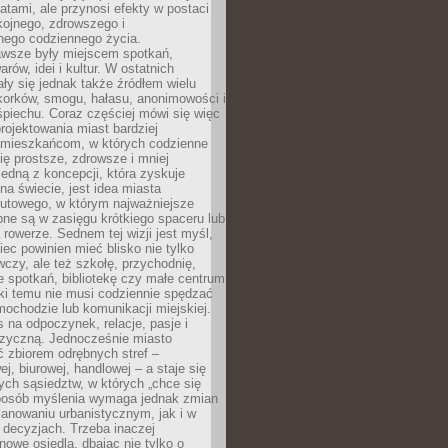
atami, ale przynosi efekty w postaci
kojnego, zdrowszego i
ego codziennego życia.
awsze były miejscem spotkań,
rów, idei i kultur. W ostatnich
ły się jednak także źródłem wielu
korków, smogu, hałasu, anonimowości i
piechu. Coraz częściej mówi się więc
projektowania miast bardziej
 mieszkańcom, w których codzienne
się prostsze, zdrowsze i mniej
Jedną z koncepcji, która zyskuje
na świecie, jest idea miasta
nutowego, w którym najważniejsze
pne są w zasięgu krótkiego spaceru lub
 rowerze. Sednem tej wizji jest myśl,
ec powinien mieć blisko nie tylko
czy, ale też szkołę, przychodnię,
e spotkań, bibliotekę czy małe centrum
ęki temu nie musi codziennie spędzać
ochodzie lub komunikacji miejskiej.
 na odpoczynek, relacje, pasje i
izyczną. Jednocześnie miasto
ć zbiorem odrębnych stref –
j, biurowej, handlowej – a staje się
nych sąsiedztw, w których „chce się
sposób myślenia wymaga jednak zmian
anowaniu urbanistycznym, jak i w
 decyzjach. Trzeba inaczej
nowe osiedla, dbając nie tylko o