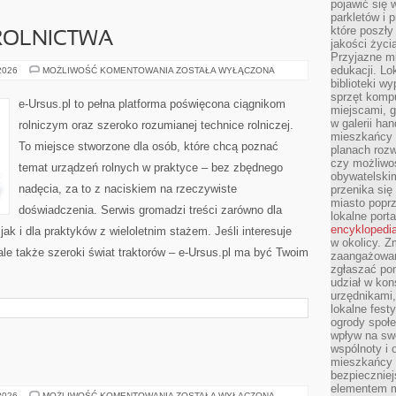
pojawić się 
parkletów i 
które poszły
ROLNICTWA
jakości życia
Przyjazne mi
edukacji. Lo
MECHANIZACJA
 2026
MOŻLIWOŚĆ KOMENTOWANIA
ZOSTAŁA WYŁĄCZONA
ROLNICTWA
biblioteki w
sprzęt kompu
e-Ursus.pl to pełna platforma poświęcona ciągnikom
miejscami, g
w galerii ha
rolniczym oraz szeroko rozumianej technice rolniczej.
mieszkańcy m
To miejsce stworzone dla osób, które chcą poznać
planach roz
czy możliwo
temat urządzeń rolnych w praktyce – bez zbędnego
obywatelski
nadęcia, za to z naciskiem na rzeczywiste
przenika się
miasto poprz
doświadczenia. Serwis gromadzi treści zarówno dla
lokalne port
encyklopedia
jak i dla praktyków z wieloletnim stażem. Jeśli interesuje
w okolicy. 
ale także szeroki świat traktorów – e-Ursus.pl ma być Twoim
zaangażowan
zgłaszać po
udział w kon
urzędnikami,
lokalne fest
ogrody społe
wpływ na swo
wspólnoty i 
mieszkańcy s
bezpieczniej
elementem mi
PORADY
 2026
MOŻLIWOŚĆ KOMENTOWANIA
ZOSTAŁA WYŁĄCZONA