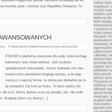
Republika Węgierska, jednak naturalnie przewijają się też
metraż miesz
kraina mostów, piwa i zamków oraz Republika Słowacka. To
wspólnych: c
ścieżki rowe
wielkich ce
większą rolę
które budują
mieszkańcom
z centrum ro
mniej zamoż
transport. P
ZAAWANSOWANYCH
punktualna k
rowerowej, 
TRENING
 2026
MOŻLIWOŚĆ KOMENTOWANIA
ZOSTAŁA WYŁĄCZONA
ograniczani
DLA
zatłoczonych
ZAAWANSOWANYCH
całkowity za
PZKiSW to platforma stworzone dla osób, które kochają
różnych form
kalistenics oraz street workout. Jeśli szukasz
przestaje b
pojawić się 
sprawdzonych wskazówek, chcesz budować moc bez
parkletów i 
które poszły
konieczności posiadania drogiego sprzętu, a do tego
jakości życia
marzysz o lepszej formie, ta strona jest dokładnie po to,
Przyjazne mi
edukacji. Lo
by prowadzić Cię krok po kroku. To baza wiedzy dla
biblioteki w
dla tych, którzy dopiero uczą się pompki, jak i dla osób
sprzęt kompu
miejscami, g
ver, dźwignię tyłem czy deskę […]
w galerii ha
mieszkańcy m
planach roz
czy możliwo