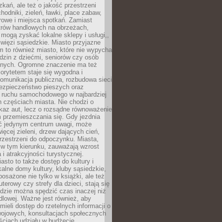
kań, ale też o jakość przestrzeni
hodniki, zieleń, ławki, place zabaw,
rowe i miejsca spotkań. Zamiast
ntrów handlowych na obrzeżach,
 mogą zyskać lokalne sklepy i usługi,,
 więzi sąsiedzkie. Miasto przyjazne
 to również miasto, które nie wypycha
dzin z dziećmi, seniorów czy osób
nych. Ogromne znaczenie ma też
riorytetem staje się wygodna i
omunikacja publiczna, rozbudowa sieci
bezpieczeństwo pieszych oraz
e ruchu samochodowego w najbardziej
 częściach miasta. Nie chodzi o
kaz aut, lecz o rozsądne równoważenie
 przemieszczania się. Gdy jezdnia
yć jedynym centrum uwagi, może
więcej zieleni, drzew dających cień,
przestrzeni do odpoczynku. Miasta,
 w tym kierunku, zauważają wzrost
 i atrakcyjności turystycznej.
asto to także dostęp do kultury i
kalne domy kultury, kluby sąsiedzkie,
yposażone nie tylko w książki, ale też
terowy czy strefy dla dzieci, stają się
dzie można spędzić czas inaczej niż
ndlowej. Ważne jest również, aby
ieli dostęp do rzetelnych informacji o
wojowych, konsultacjach społecznych
ściach udziału w budżecie