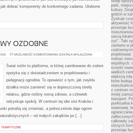
sklep spożyw
park, miejsc
z jak dobrać komponenty do konkretnego zadania. Ulubione
kultury. Dzi
godzin w sam
Zyskuje czas
aktywność f
przestaje by
mieszkaniowe
siecią lokal
żyć”. Taki 
RAWY OZDOBNE
zarówno w pl
codziennych
projektować 
TRAWNIKI
 2026
MOŻLIWOŚĆ KOMENTOWANIA
ZOSTAŁA WYŁĄCZONA
I
metraż miesz
MURAWY
wspólnych: c
OZDOBNE
Świat roślin to platforma, w której zamiłowanie do zieleni
ścieżki rowe
wielkich ce
spotyka się z doświadczeniem w projektowaniu i
większą rolę
pielęgnacji ogrodów. To opowieść o tym, jak zwykła
które budują
mieszkańcom
działka może zamienić się w dopieszczoną strefę
z centrum ro
relaksu, gdzie rośliny rosną zdrowo, a człowiek
mniej zamoż
transport. P
odzyskuje spokój. W centrum tej idei stoi Kraków i
punktualna k
rowerowej, 
runki potrafią się zmieniać, a jednocześnie daje ogrom
ograniczani
naturalistycznych – od małych zakątków po […]
zatłoczonych
całkowity za
różnych form
E TEMATYCZNE
przestaje b