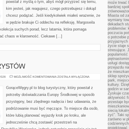
powstał z myślą o tym, abyś mógł przyjrzeć się temu,
może trwać l
bardziej spo
kim jesteś, jak reagujesz, czego potrzebujesz i dokąd
zrównoważon
chcesz podążać. Jeśli kiedykolwiek miałeś wrażenie, że
Miasta od z
wymiany towa
w pędzie brakuje Ci oddechu na refleksję, Margoseila
dekadach sta
problemów: 
a kolekcja suchych porad, lecz latarnia, która pomaga
poczucia poś
ać chaos w klarowność. Ciekawe […]
o potrzebie 
przyjaznych
życie staje 
stresujące. 
popularność 
piętnastomi
usługi dostę
RYSTÓW
przejazdu na
że mieszkani
sklep spożyw
PORADY
 2026
MOŻLIWOŚĆ KOMENTOWANIA
ZOSTAŁA WYŁĄCZONA
DLA
park, miejsc
TURYSTÓW
kultury. Dzi
GorąceWęgry.pl to blog turystyczny, który powstał z
godzin w sam
Zyskuje czas
potrzeby doświadczania Europy Środkowej w sposób
aktywność f
przystępny, bez zbędnego nadęcia i bez udawania, że
przestaje by
mieszkaniowe
podróżowanie musi być męczące. To miejsce dla osób,
siecią lokal
żyć”. Taki 
które lubią planować wyjazdy krok po kroku, ale
zarówno w pl
jednocześnie chcą zostawić przestrzeń na
codziennych
projektować 