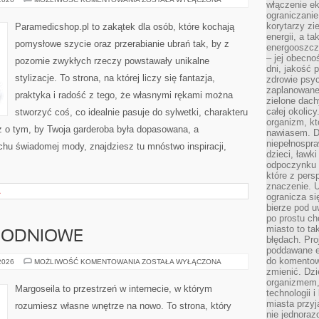
włączenie ek
I
ograniczanie
TRIKI
korytarzy zi
Paramedicshop.pl to zakątek dla osób, które kochają
energii, a t
pomysłowe szycie oraz przerabianie ubrań tak, by z
energooszczę
– jej obecno
pozornie zwykłych rzeczy powstawały unikalne
dni, jakość 
stylizacje. To strona, na której liczy się fantazja,
zdrowie psy
zaplanowane 
praktyka i radość z tego, że własnymi rękami można
zielone dach
całej okolicy
stworzyć coś, co idealnie pasuje do sylwetki, charakteru
organizm, kt
z o tym, by Twoja garderoba była dopasowana, a
nawiasem. D
niepełnospra
chu świadomej mody, znajdziesz tu mnóstwo inspiracji,
dzieci, ławk
odpoczynku i
które z per
znaczenie. U
A
ogranicza się
bierze pod u
po prostu ch
miasto to ta
GODNIOWE
błędach. Pro
poddawane e
do komentowa
HOROSKOPY
 2026
MOŻLIWOŚĆ KOMENTOWANIA
ZOSTAŁA WYŁĄCZONA
TYGODNIOWE
zmienić. Dz
organizmem,
Margoseila to przestrzeń w internecie, w którym
technologii 
miasta przy
rozumiesz własne wnętrze na nowo. To strona, który
nie jednoraz