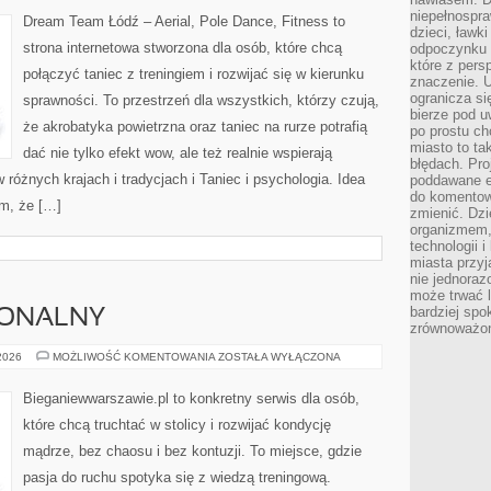
STROJE
niepełnospra
I
Dream Team Łódź – Aerial, Pole Dance, Fitness to
REKWIZYTY
dzieci, ławk
TANECZNE
strona internetowa stworzona dla osób, które chcą
odpoczynku i
które z per
połączyć taniec z treningiem i rozwijać się w kierunku
znaczenie. U
ogranicza się
sprawności. To przestrzeń dla wszystkich, którzy czują,
bierze pod u
że akrobatyka powietrzna oraz taniec na rurze potrafią
po prostu ch
miasto to ta
dać nie tylko efekt wow, ale też realnie wspierają
błędach. Pro
óżnych krajach i tradycjach i Taniec i psychologia. Idea
poddawane e
do komentowa
m, że […]
zmienić. Dz
organizmem,
technologii 
miasta przy
nie jednoraz
może trwać l
bardziej spo
JONALNY
zrównoważon
TRENING
 2026
MOŻLIWOŚĆ KOMENTOWANIA
ZOSTAŁA WYŁĄCZONA
FUNKCJONALNY
Bieganiewwarszawie.pl to konkretny serwis dla osób,
które chcą truchtać w stolicy i rozwijać kondycję
mądrze, bez chaosu i bez kontuzji. To miejsce, gdzie
pasja do ruchu spotyka się z wiedzą treningową.