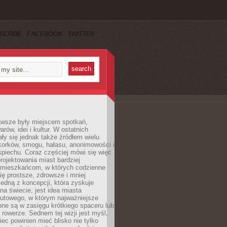
SCRIBE
FACEBOOK
TWITTER
awsze były miejscem spotkań,
rów, idei i kultur. W ostatnich
ły się jednak także źródłem wielu
korków, smogu, hałasu, anonimowości i
piechu. Coraz częściej mówi się więc
projektowania miast bardziej
 mieszkańcom, w których codzienne
się prostsze, zdrowsze i mniej
Jedną z koncepcji, która zyskuje
na świecie, jest idea miasta
nutowego, w którym najważniejsze
pne są w zasięgu krótkiego spaceru lub
 rowerze. Sednem tej wizji jest myśl,
ec powinien mieć blisko nie tylko