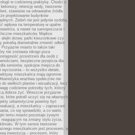
ologii w codzienną praktykę. Chodzi o
 betonozy, retencję wody, tworzenie
eleni, stawianie na odnawialne źródła
akże projektowanie budynków
dnych. Zieleń nie jest jedynie ozdobą
ść wpływa na temperaturę w upalne
powietrza, a nawet na samopoczucie i
chiczne mieszkańców. Mądrze
alejki drzew, parki kieszonkowe czy
y potrafią diametralnie zmienić odbiór
. Przyjazne miasto to także taki
óry nie zostawia nikogo poza
ostępność przestrzeni dla osób z
wnościami, bezpieczne przejścia dla
i dla seniorów, spokojne miejsca do
 wyciszenia – to wszystko detale,
spektywy mieszkańca mają ogromne
rbanistyka wrażliwa społecznie nie
 do wielkich planów i wizualizacji, lecz
wagę codzienne potrzeby tych, którzy
cą dobrze żyć. Wreszcie przyjazne
kie, które potrafi uczyć się na własnych
jekty urbanistyczne powinny być
waluacji, a mieszkańcy – zapraszani
nia, co się sprawdziło, a co warto
ięki temu miasto pozostaje żywym
 reagującym na zmiany stylu życia,
i klimatu. W tym sensie tworzenie
jaznego mieszkańcom jest procesem, a
ową inwestycją – procesem, który