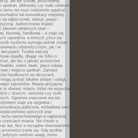
czy, ale też szkołę, przychodnię,
e spotkań, bibliotekę czy małe centrum
ęki temu nie musi codziennie spędzać
ochodzie lub komunikacji miejskiej.
 na odpoczynek, relacje, pasje i
izyczną. Jednocześnie miasto
ć zbiorem odrębnych stref –
j, biurowej, handlowej – a staje się
nych sąsiedztw, w których „chce się
sposób myślenia wymaga jednak zmian
anowaniu urbanistycznym, jak i w
 decyzjach. Trzeba inaczej
nowe osiedla, dbając nie tylko o
kań, ale też o jakość przestrzeni
hodniki, zieleń, ławki, place zabaw,
rowe i miejsca spotkań. Zamiast
ntrów handlowych na obrzeżach,
 mogą zyskać lokalne sklepy i usługi,,
 więzi sąsiedzkie. Miasto przyjazne
 to również miasto, które nie wypycha
dzin z dziećmi, seniorów czy osób
nych. Ogromne znaczenie ma też
riorytetem staje się wygodna i
omunikacja publiczna, rozbudowa sieci
bezpieczeństwo pieszych oraz
e ruchu samochodowego w najbardziej
 częściach miasta. Nie chodzi o
kaz aut, lecz o rozsądne równoważenie
 przemieszczania się. Gdy jezdnia
yć jedynym centrum uwagi, może