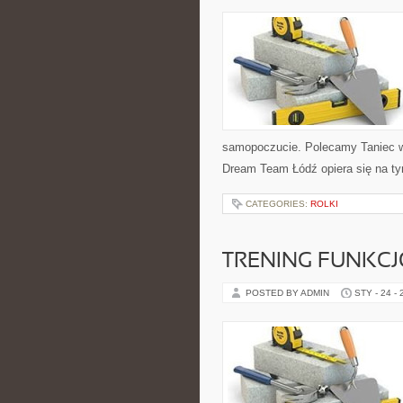
samopoczucie. Polecamy Taniec w r
Dream Team Łódź opiera się na ty
CATEGORIES:
ROLKI
TRENING FUNKC
POSTED BY ADMIN
STY - 24 -