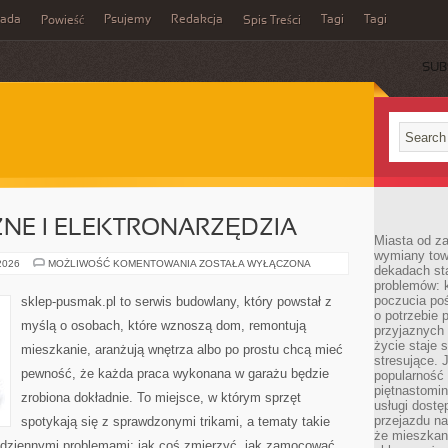
rada
Psujemy
Redakcja
Tagi
Tagi
Powieść
Spis Treści
SUB
NE I ELEKTRONARZĘDZIA
Miasta od z
wymiany towa
NARZĘDZIA
 2026
MOŻLIWOŚĆ KOMENTOWANIA
ZOSTAŁA WYŁĄCZONA
dekadach sta
RĘCZNE
problemów: 
I
ELEKTRONARZĘDZIA
poczucia poś
sklep-pusmak.pl to serwis budowlany, który powstał z
o potrzebie 
myślą o osobach, które wznoszą dom, remontują
przyjaznych
życie staje 
mieszkanie, aranżują wnętrza albo po prostu chcą mieć
stresujące. 
pewność, że każda praca wykonana w garażu będzie
popularność 
piętnastomi
zrobiona dokładnie. To miejsce, w którym sprzęt
usługi dostę
przejazdu na
spotykają się z sprawdzonymi trikami, a tematy takie
że mieszkani
codziennymi problemami: jak coś zmierzyć, jak zamocować