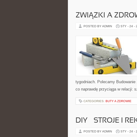
ZWIĄZKI A ZDRO
POSTED BY ADMIN
STY - 24 -
tygodniach. Polecamy Budowanie zw
co naprawdę przyciąga w relacji: 
CATEGORIES:
BUTY A ZDROWIE
DIY – STROJE I 
POSTED BY ADMIN
STY - 24 -