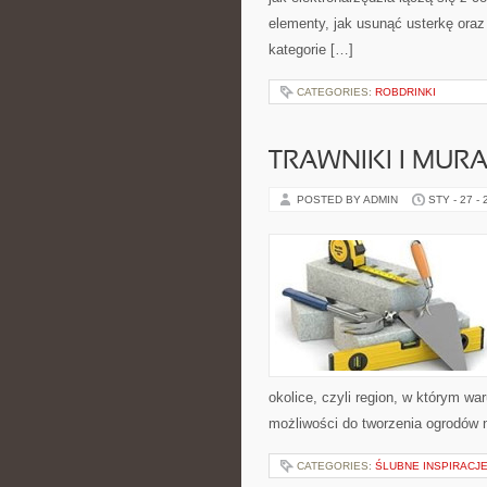
elementy, jak usunąć usterkę ora
kategorie […]
CATEGORIES:
ROBDRINKI
TRAWNIKI I MU
POSTED BY ADMIN
STY - 27 -
okolice, czyli region, w którym wa
możliwości do tworzenia ogrodów 
CATEGORIES:
ŚLUBNE INSPIRACJ