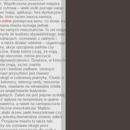
m. Współczesna przestrzeń miejska
 z cyfrową – wiele osób poznaje swoje
ez mapy, aplikacje, fora dyskusyjne i
ale, które razem tworzą swoistą
 online
poświęconą temu, co dzieje się
Zmiana miasta wymaga jednak
ia samych mieszkańców. To oni mogą
mysły do budżetu obywatelskiego, brać
sultacjach, rozmawiać z radnymi i
 a także działać oddolnie – organizując
yny, akcje sprzątania parków czy
czne. Kiedy ludzie czują, że mają
je otoczenie, rośnie poczucie
odpowiedzialności. Dzielnice, w których
ię znają, są też zwykle
sze i bardziej zadbane. Istotnym
ast przyszłości jest również
ologii w codzienną praktykę. Chodzi o
 betonozy, retencję wody, tworzenie
eleni, stawianie na odnawialne źródła
akże projektowanie budynków
dnych. Zieleń nie jest jedynie ozdobą
ść wpływa na temperaturę w upalne
powietrza, a nawet na samopoczucie i
chiczne mieszkańców. Mądrze
alejki drzew, parki kieszonkowe czy
y potrafią diametralnie zmienić odbiór
. Przyjazne miasto to także taki
óry nie zostawia nikogo poza
ostępność przestrzeni dla osób z