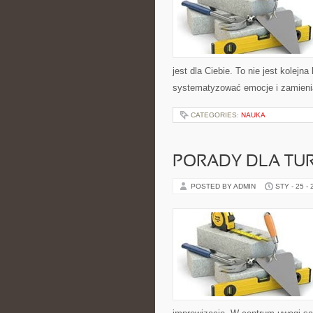
jest dla Ciebie. To nie jest kolejn
systematyzować emocje i zamieni
CATEGORIES:
NAUKA
PORADY DLA TU
POSTED BY ADMIN
STY - 25 -