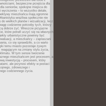
wnościami, bezpieczne przejścia dla
i dla seniorów, spokojne miejsca do
 wyciszenia – to wszystko detale,
spektywy mieszkańca mają ogromne
rbanistyka wrażliwa społecznie nie
 do wielkich planów i wizualizacji, lecz
wagę codzienne potrzeby tych, którzy
cą dobrze żyć. Wreszcie przyjazne
kie, które potrafi uczyć się na własnych
jekty urbanistyczne powinny być
waluacji, a mieszkańcy – zapraszani
nia, co się sprawdziło, a co warto
ięki temu miasto pozostaje żywym
 reagującym na zmiany stylu życia,
i klimatu. W tym sensie tworzenie
jaznego mieszkańcom jest procesem, a
ową inwestycją – procesem, który
atami, ale przynosi efekty w postaci
kojnego, zdrowszego i
ego codziennego życia.