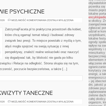
obywatelski
przenika się
miasto poprz
WIE PSYCHICZNE
lokalne port
encyklopedia
ZWIĄZKI
 2026
MOŻLIWOŚĆ KOMENTOWANIA
ZOSTAŁA WYŁĄCZONA
w okolicy. 
A
zaangażowan
ZDROWIE
zgłaszać po
PSYCHICZNE
ZatrzymajFaceta.pl to praktyczna przestrzeń dla kobiet,
udział w kon
które chcą ogarnąć temat relacji i budować zdrowy
urzędnikami,
lokalne fest
związek bez presji. To miejsce powstało z myślą o tym,
ogrody społe
wpływ na swo
abyś mogła spojrzeć na swoją sytuację z innej
wspólnoty i 
perspektywy, znaleźć realne wskazówki oraz nauczyć
mieszkańcy s
bezpieczniej
się dogadywać tak, by bliskość nie gasła po kilku
elementem mi
iązku i Relacje na odległość. Strona skupia się na tym,
włączenie ek
ograniczanie
szczerość, poczucie bezpieczeństwa, a także […]
korytarzy zi
energii, a t
energooszczę
– jej obecno
dni, jakość 
zdrowie psy
zaplanowane 
REKWIZYTY TANECZNE
zielone dach
całej okolicy
DIY
 2026
MOŻLIWOŚĆ KOMENTOWANIA
ZOSTAŁA WYŁĄCZONA
organizm, kt
–
nawiasem. D