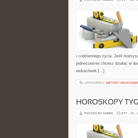
i codziennego życia. Jeśli marzys
jednocześnie chcesz działać w du
wskazówek […]
CATEGORIES:
METODY NAUCZANI
HOROSKOPY TY
POSTED BY ADMIN
STY - 25 -