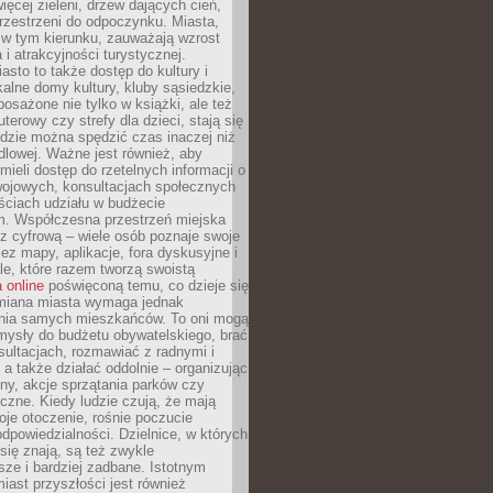
więcej zieleni, drzew dających cień,
przestrzeni do odpoczynku. Miasta,
 w tym kierunku, zauważają wzrost
 i atrakcyjności turystycznej.
asto to także dostęp do kultury i
kalne domy kultury, kluby sąsiedzkie,
yposażone nie tylko w książki, ale też
terowy czy strefy dla dzieci, stają się
dzie można spędzić czas inaczej niż
ndlowej. Ważne jest również, aby
ieli dostęp do rzetelnych informacji o
wojowych, konsultacjach społecznych
ściach udziału w budżecie
m. Współczesna przestrzeń miejska
 z cyfrową – wiele osób poznaje swoje
ez mapy, aplikacje, fora dyskusyjne i
ale, które razem tworzą swoistą
 online
poświęconą temu, co dzieje się
Zmiana miasta wymaga jednak
ia samych mieszkańców. To oni mogą
mysły do budżetu obywatelskiego, brać
sultacjach, rozmawiać z radnymi i
 a także działać oddolnie – organizując
yny, akcje sprzątania parków czy
czne. Kiedy ludzie czują, że mają
je otoczenie, rośnie poczucie
odpowiedzialności. Dzielnice, w których
ię znają, są też zwykle
sze i bardziej zadbane. Istotnym
ast przyszłości jest również