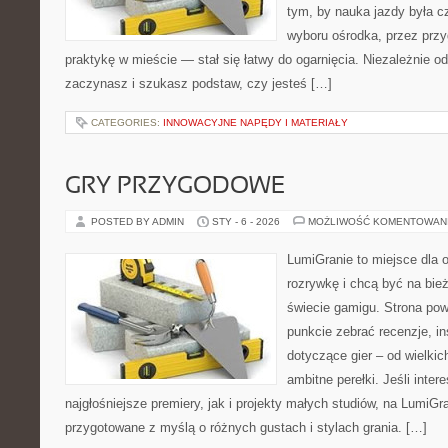
tym, by nauka jazdy była c
wyboru ośrodka, przez przyg
praktykę w mieście — stał się łatwy do ogarnięcia. Niezależnie od
zaczynasz i szukasz podstaw, czy jesteś […]
CATEGORIES:
INNOWACYJNE NAPĘDY I MATERIAŁY
GRY PRZYGODOWE
POSTED BY ADMIN
STY - 6 - 2026
MOŻLIWOŚĆ KOMENTOWAN
LumiGranie to miejsce dla 
rozrywkę i chcą być na bież
świecie gamigu. Strona pow
punkcie zebrać recenzje, in
dotyczące gier – od wielkic
ambitne perełki. Jeśli inter
najgłośniejsze premiery, jak i projekty małych studiów, na LumiGra
przygotowane z myślą o różnych gustach i stylach grania. […]