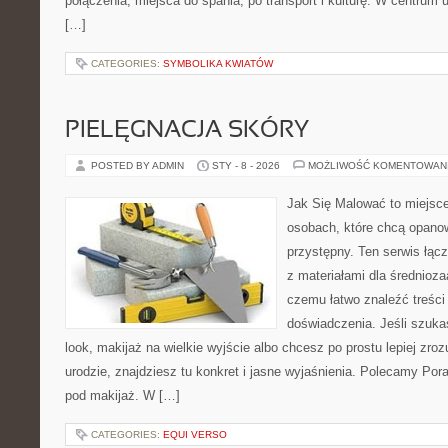
połączenia, miejsca do spania, po transport i kulturę. W centrum 
[…]
CATEGORIES:
SYMBOLIKA KWIATÓW
PIELĘGNACJA SKÓRY
POSTED BY ADMIN
STY - 8 - 2026
MOŻLIWOŚĆ KOMENTOWAN
Jak Się Malować to miejsc
osobach, które chcą opano
przystępny. Ten serwis łąc
z materiałami dla średnioz
czemu łatwo znaleźć treśc
doświadczenia. Jeśli szuka
look, makijaż na wielkie wyjście albo chcesz po prostu lepiej zroz
urodzie, znajdziesz tu konkret i jasne wyjaśnienia. Polecamy Por
pod makijaż. W […]
CATEGORIES:
EQUI VERSO