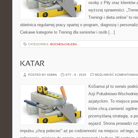
osoby z Piły oraz klientów 
wyższej sprawności. „Trener
Treningi i dieta online” to n
obietnica regularnej pracy opartej o program, diagnozę i personali
Ciekawe kategorie to Trening dla seniorów i osób […]
CATEGORIES:
BOCHEN-CHLEBA
KATAR
POSTED BY ADMIN
STY - 8 - 2026
MOŻLIWOŚĆ KOMENTOWAN
KoSamui.pl to serwis podróż
Azji Południowo-Wschodniej 
azjatyckim. To miejsce pow
które chcą zamienić ogólne
przemyślaną strategię, a 
wyjazd. Strona prowadzi cz
impulsu „chcę polecieć” aż po codzienność na miejscu: od tego, w