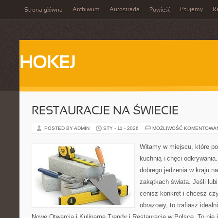
Archiwum
Autostrada
Psujemy
R
Strona główna
Powieść
HOKEJ
RESTAURACJE NA ŚWIECIE
POSTED BY ADMIN
STY - 11 - 2026
MOŻLIWOŚĆ KOMENTOWA
Witamy w miejscu, które p
kuchnią i chęci odkrywania.
dobrego jedzenia w kraju n
zakątkach świata. Jeśli lu
cenisz konkret i chcesz cz
obrazowy, to trafiasz idealn
Nowe Otwarcia i Kulinarne Trendy i Restauracje w Polsce. To nie j