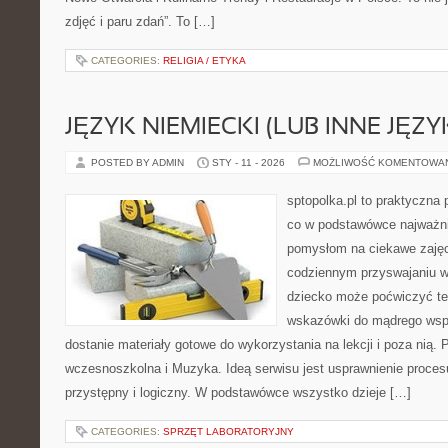
zdjęć i paru zdań”. To […]
CATEGORIES:
RELIGIA / ETYKA
JĘZYK NIEMIECKI (LUB INNE JĘZY
POSTED BY ADMIN
STY - 11 - 2026
MOŻLIWOŚĆ KOMENTOWA
sptopolka.pl to praktyczna
co w podstawówce najważni
pomysłom na ciekawe zajęc
codziennym przyswajaniu w
dziecko może poćwiczyć te
wskazówki do mądrego wsp
dostanie materiały gotowe do wykorzystania na lekcji i poza nią
wczesnoszkolna i Muzyka. Ideą serwisu jest usprawnienie procesu
przystępny i logiczny. W podstawówce wszystko dzieje […]
CATEGORIES:
SPRZĘT LABORATORYJNY