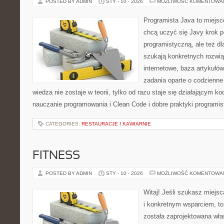
POSTED BY ADMIN
STY - 10 - 2026
MOŻLIWOŚĆ KOMENTOWA
Programista Java to miejsc
chcą uczyć się Javy krok p
programistyczną, ale też dla
szukają konkretnych rozwią
internetowe, baza artykułó
zadania oparte o codzienne
wiedza nie zostaje w teorii, tylko od razu staje się działającym 
nauczanie programowania i Clean Code i dobre praktyki programi
CATEGORIES:
RESTAURACJE I KAWIARNIE
FITNESS
POSTED BY ADMIN
STY - 10 - 2026
MOŻLIWOŚĆ KOMENTOWA
Witaj! Jeśli szukasz miejsca
i konkretnym wsparciem, to
została zaprojektowana wła