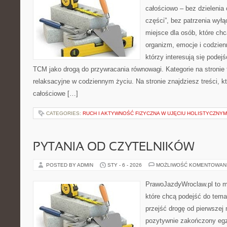
całościowo – bez dzielenia 
części”, bez patrzenia wył
miejsce dla osób, które chc
organizm, emocje i codzienn
którzy interesują się pode
TCM jako drogą do przywracania równowagi. Kategorie na stronie t
relaksacyjne w codziennym życiu. Na stronie znajdziesz treści, kt
całościowe […]
CATEGORIES:
RUCH I AKTYWNOŚĆ FIZYCZNA W UJĘCIU HOLISTYCZNYM
PYTANIA OD CZYTELNIKÓW
POSTED BY ADMIN
STY - 6 - 2026
MOŻLIWOŚĆ KOMENTOWAN
PrawoJazdyWroclaw.pl to m
które chcą podejść do tema
przejść drogę od pierwszej 
pozytywnie zakończony egz