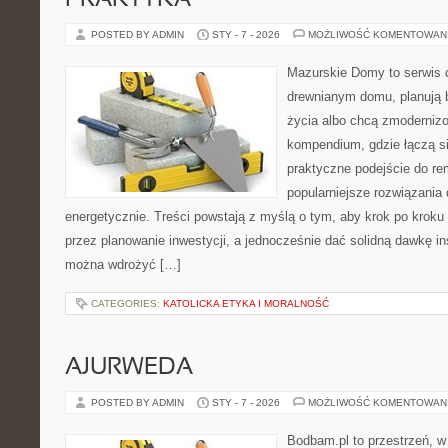
PRAKTYKA
POSTED BY ADMIN
STY - 7 - 2026
MOŻLIWOŚĆ KOMENTOWAN
Mazurskie Domy to serwis d
drewnianym domu, planują 
życia albo chcą zmodernizow
kompendium, gdzie łączą s
praktyczne podejście do re
popularniejsze rozwiązania
energetycznie. Treści powstają z myślą o tym, aby krok po kroku
przez planowanie inwestycji, a jednocześnie dać solidną dawkę ins
można wdrożyć […]
CATEGORIES:
KATOLICKA ETYKA I MORALNOŚĆ
AJURWEDA
POSTED BY ADMIN
STY - 7 - 2026
MOŻLIWOŚĆ KOMENTOWAN
Bodbam.pl to przestrzeń, w 