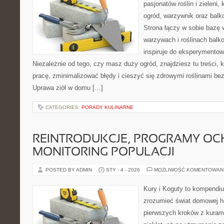
pasjonatów roślin i zieleni,
ogród, warzywnik oraz balk
Strona łączy w sobie bazę 
warzywach i roślinach balk
inspiruje do eksperymentow
Niezależnie od tego, czy masz duży ogród, znajdziesz tu treści,
pracę, zminimalizować błędy i cieszyć się zdrowymi roślinami b
Uprawa ziół w domu […]
CATEGORIES:
PORADY KULINARNE
REINTRODUKCJE, PROGRAMY OC
MONITORING POPULACJI
POSTED BY ADMIN
STY - 4 - 2026
MOŻLIWOŚĆ KOMENTOWAN
Kury i Koguty to kompendiu
zrozumieć świat domowej ho
pierwszych kroków z kuram