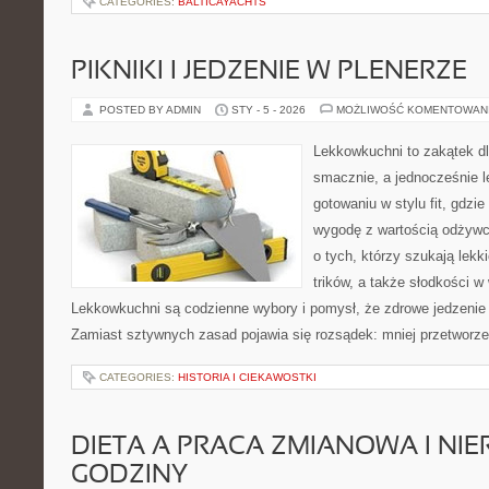
CATEGORIES:
BALTICAYACHTS
PIKNIKI I JEDZENIE W PLENERZE
POSTED BY ADMIN
STY - 5 - 2026
MOŻLIWOŚĆ KOMENTOWAN
Lekkowkuchni to zakątek dl
smacznie, a jednocześnie le
gotowaniu w stylu fit, gdzi
wygodę z wartością odżywc
o tych, którzy szukają lek
trików, a także słodkości w 
Lekkowkuchni są codzienne wybory i pomysł, że zdrowe jedzenie
Zamiast sztywnych zasad pojawia się rozsądek: mniej przetworze
CATEGORIES:
HISTORIA I CIEKAWOSTKI
DIETA A PRACA ZMIANOWA I NI
GODZINY