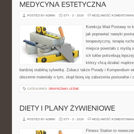
MEDYCYNA ESTETYCZNA
POSTED BY ADMIN
STY - 3 - 2026
MOŻLIWOŚĆ KOMENTOWAN
Korekcja Wad Postawy to k
jak poprawiać nawyki postur
terapeutyczny, terapię rucho
miejsce powstało z myślą o
ich tułów potrzebują lepszej
którzy chcą działać mądrze
bardziej stabilną sylwetkę. Zobacz także Porady i Kompendium wi
obszerne materiały o tym, skąd biorą się zaburzenia posturalne i
CATEGORIES:
DRAPIEŻNIKI LEŚNE
DIETY I PLANY ŻYWIENIOWE
POSTED BY ADMIN
STY - 3 - 2026
MOŻLIWOŚĆ KOMENTOWAN
Fitness Station to nowocze