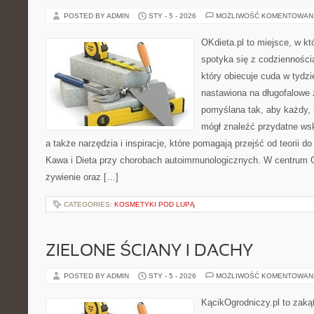
POSTED BY ADMIN
STY - 5 - 2026
MOŻLIWOŚĆ KOMENTOWAN
OKdieta.pl to miejsce, w k
spotyka się z codziennością
który obiecuje cuda w tydzi
nastawiona na długofalowe 
pomyślana tak, aby każdy, n
mógł znaleźć przydatne ws
a także narzędzia i inspiracje, które pomagają przejść od teorii d
Kawa i Dieta przy chorobach autoimmunologicznych. W centrum O
żywienie oraz […]
CATEGORIES:
KOSMETYKI POD LUPĄ
ZIELONE ŚCIANY I DACHY
POSTED BY ADMIN
STY - 5 - 2026
MOŻLIWOŚĆ KOMENTOWAN
KącikOgrodniczy.pl to zaką