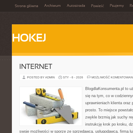
Archiwum
Autostrada
Psujemy
R
Strona główna
Powieść
HOKEJ
INTERNET
POSTED BY ADMIN
STY - 6 - 2026
MOŻLIWOŚĆ KOMENTOWAN
BlogdlaKonsumenta.pl to uż
się na tym, co w codziennym
uprawnieniach klienta oraz
prosto. To miejsce powstało
zwykle brzmią jak suchy re
instrukcję krok po kroku, d
swoje możliwości w sporze ze sprzedawcą, usługodawcą, firmą lu