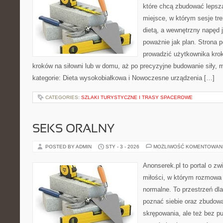
które chcą zbudować lepsz
miejsce, w którym sesje tr
dietą, a wewnętrzny napęd 
poważnie jak plan. Strona 
prowadzić użytkownika krok
kroków na siłowni lub w domu, aż po precyzyjne budowanie siły, 
kategorie: Dieta wysokobiałkowa i Nowoczesne urządzenia […]
CATEGORIES:
SZLAKI TURYSTYCZNE I TRASY SPACEROWE
SEKS ORALNY
POSTED BY ADMIN
STY - 3 - 2026
MOŻLIWOŚĆ KOMENTOWAN
Anonserek.pl to portal o zw
miłości, w którym rozmowa 
normalne. To przestrzeń dla
poznać siebie oraz zbudow
skrępowania, ale też bez pu