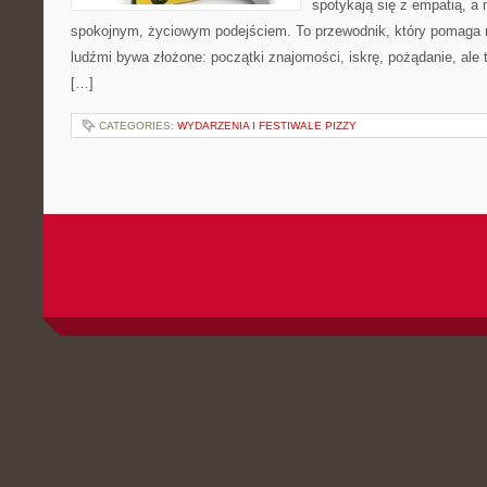
spotykają się z empatią, a
spokojnym, życiowym podejściem. To przewodnik, który pomaga 
ludźmi bywa złożone: początki znajomości, iskrę, pożądanie, ale t
[…]
CATEGORIES:
WYDARZENIA I FESTIWALE PIZZY