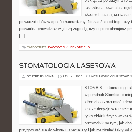
piskląt, aż po utrzymanie 
rok. Strona powstała z myśl
własnych jajach, cenią sam
prowadzić chów w sposób humanitarny. Niezależnie od tego, czy 
podwórku, prowadzisz większą zagrodę, czy dopiero planujesz pr
[…]
CATEGORIES:
KAWOWE DIY I RĘKODZIEŁO
STOMATOLOGIA LASEROWA
POSTED BY ADMIN
STY - 4 - 2026
MOŻLIWOŚĆ KOMENTOWAN
STOMBIS – stomatolog i st
w poradach Stombis to miej
które chcą zrozumieć zdrow
lepsze decyzje w temacie te
tylko zbiór luźnych wskazó
przewodnik po tym, jak dba
przygotować się do wizyty u specjalisty i jak rozróżniać fakty od