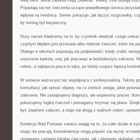
swój sens: jedne zadania mają „otwierać” klatkę, inne budują moc
Pojawiają się też ćwiczenia uczące prawidłowego wzorca przysiadu,
wpływa na miednicę. Serwis pokazuje, jak łączyć rozgrzewkę, cz
by trening był bezpieczny.
Duży nacisk kładziemy na to, by czytelnik wiedział, czego unikać
częstym błędem jest przesada albo robienie ćwiczeń, które nie pa
Dlatego w tekstach pojawiają się podpowiedzi: kiedy zrobić wersj
unoszenie barków, oraz jak pracować w bezbolesnym zakresie. Ws
celem, a najlepsza praca to taka, po której czujesz lepszą kontro
W serwisie ważna jest też współpraca z profesjonalistą. Teksty 
konsultacji: jak opisać objawy, na co zwrócić uwagę, jakie pytani
zalecenia. Nie zastępujemy diagnozy, ale wspieramy proces: tłu
pokazujemy logikę ćwiczeń i pomagamy trzymać się planu. Dzięki 
być zlepkiem zaleceń, a staje się drogą z realnym celem: sprawni
Korekcja Wad Postawy zwraca uwagę na to, że ciało działa w sys
stopy nie pracują, konsekwencje mogą pojawić się wyżej: w miedn
omawiamy zarówno lokalne ćwiczenia, jak i elementy globalne: c