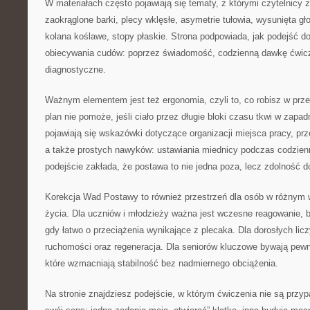
W materiałach często pojawiają się tematy, z którymi czytelnicy z
zaokrąglone barki, plecy wklęsłe, asymetrie tułowia, wysunięta gło
kolana koślawe, stopy płaskie. Strona podpowiada, jak podejść d
obiecywania cudów: poprzez świadomość, codzienną dawkę ćwic
diagnostyczne.
Ważnym elementem jest też ergonomia, czyli to, co robisz w prz
plan nie pomoże, jeśli ciało przez długie bloki czasu tkwi w zapad
pojawiają się wskazówki dotyczące organizacji miejsca pracy, prz
a także prostych nawyków: ustawiania miednicy podczas codzien
podejście zakłada, że postawa to nie jedna poza, lecz zdolność d
Korekcja Wad Postawy to również przestrzeń dla osób w różnym 
życia. Dla uczniów i młodzieży ważna jest wczesne reagowanie, b
gdy łatwo o przeciążenia wynikające z plecaka. Dla dorosłych lic
ruchomości oraz regeneracja. Dla seniorów kluczowe bywają pewno
które wzmacniają stabilność bez nadmiernego obciążenia.
Na stronie znajdziesz podejście, w którym ćwiczenia nie są prz