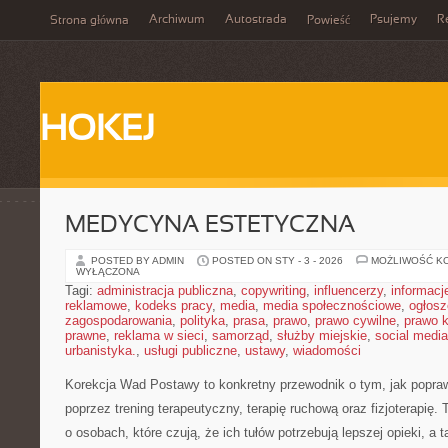
Archiwum
Autostrada
Psujemy
R
Strona główna
Powieść
HOKEJ
MEDYCYNA ESTETYCZNA
POSTED BY ADMIN
POSTED ON STY - 3 - 2026
MOŻLIWOŚĆ K
WYŁĄCZONA
Tagi:
administracja publiczna
,
copywriting
,
influencerzy
,
informacj
reklamowe
,
kodeks pracy
,
media
,
media społecznościowe
,
ogłosz
zagospodarowania
,
polityka
,
prasa
,
prawo
,
prawo cywilne
,
prawo 
prawne
,
reklama w sieci
,
samorząd
,
służby miejskie
,
social media
urbanistyka.
,
usługi publiczne
,
ustawy
,
wiadomości
Korekcja Wad Postawy to konkretny przewodnik o tym, jak popraw
poprzez trening terapeutyczny, terapię ruchową oraz fizjoterapię.
o osobach, które czują, że ich tułów potrzebują lepszej opieki, a 