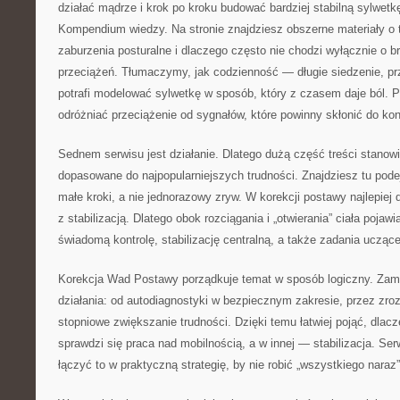
działać mądrze i krok po kroku budować bardziej stabilną sylwet
Kompendium wiedzy. Na stronie znajdziesz obszerne materiały o t
zaburzenia posturalne i dlaczego często nie chodzi wyłącznie o b
przeciążeń. Tłumaczymy, jak codzienność — długie siedzenie, p
potrafi modelować sylwetkę w sposób, który z czasem daje ból. 
odróżniać przeciążenie od sygnałów, które powinny skłonić do kons
Sednem serwisu jest działanie. Dlatego dużą część treści stanow
dopasowane do najpopularniejszych trudności. Znajdziesz tu podej
małe kroki, a nie jednorazowy zryw. W korekcji postawy najlepiej 
z stabilizacją. Dlatego obok rozciągania i „otwierania” ciała pojawi
świadomą kontrolę, stabilizację centralną, a także zadania uczą
Korekcja Wad Postawy porządkuje temat w sposób logiczny. Zam
działania: od autodiagnostyki w bezpiecznym zakresie, przez zr
stopniowe zwiększanie trudności. Dzięki temu łatwiej pojąć, dlacze
sprawdzi się praca nad mobilnością, a w innej — stabilizacja. Ser
łączyć to w praktyczną strategię, by nie robić „wszystkiego naraz”