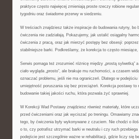
praktyce często najwięcej zmieniają proste rzeczy robione regular
tygodniu oraz świadome przerwy w siedzeniu.
W treściach znajdziesz także inspiracje do budowania rutyny, bo 
ćwiczenia nie zadziałają. Pokazujemy, jak ustalić osiągalny harm
ćwiczenia z pracą, oraz jak mierzyć postępy bez obsesji: poprze
stabilniejsze barki. Podkreślamy, że korekcja to często miesiące, a
Serwis pomaga też zrozumieć różnicę między „prostą sylwetką” 
ciało wygląda „prosto”, ale brakuje mu ruchomości, a czasem wida
oznaczać problemu, jeśli nie ma ograniczeń. Dlatego w podejściu l
umiejętność poruszania się bez przeciążeń. Korekcja postawy to ni
budowanie takiej jakości ruchu, która pozwala żyć sprawniej.
W Korekcji Wad Postawy znajdziesz również materiały, które uczą
przed ćwiczeniami oraz jak wyciszać po treningu. Omawiamy zna
tego, by ćwiczenia były wykonywane z czuciem. Nie chodzi o iloś
o to, czy potrafisz utrzymać barki w neutralu i czy ruch przebieg
podejście jest szczególnie ważne w rehabilitacji, gdzie liczy się 