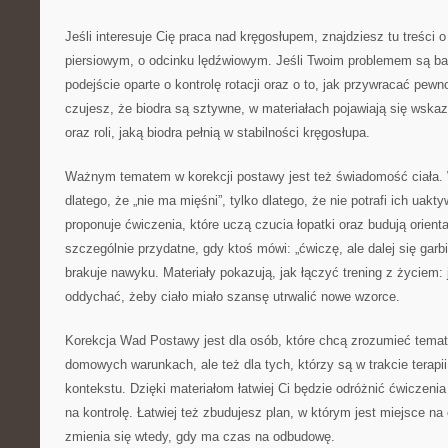
Jeśli interesuje Cię praca nad kręgosłupem, znajdziesz tu treści o
piersiowym, o odcinku lędźwiowym. Jeśli Twoim problemem są bar
podejście oparte o kontrolę rotacji oraz o to, jak przywracać pewn
czujesz, że biodra są sztywne, w materiałach pojawiają się wskaz
oraz roli, jaką biodra pełnią w stabilności kręgosłupa.
Ważnym tematem w korekcji postawy jest też świadomość ciała. 
dlatego, że „nie ma mięśni”, tylko dlatego, że nie potrafi ich uakt
proponuje ćwiczenia, które uczą czucia łopatki oraz budują orienta
szczególnie przydatne, gdy ktoś mówi: „ćwiczę, ale dalej się gar
brakuje nawyku. Materiały pokazują, jak łączyć trening z życiem: j
oddychać, żeby ciało miało szansę utrwalić nowe wzorce.
Korekcja Wad Postawy jest dla osób, które chcą zrozumieć temat reh
domowych warunkach, ale też dla tych, którzy są w trakcie terapii
kontekstu. Dzięki materiałom łatwiej Ci będzie odróżnić ćwiczenia
na kontrolę. Łatwiej też zbudujesz plan, w którym jest miejsce na
zmienia się wtedy, gdy ma czas na odbudowę.