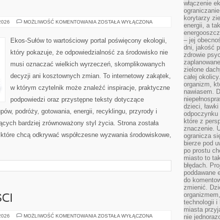
włączenie ek
ograniczanie
korytarzy zi
EKO
 2026
MOŻLIWOŚĆ KOMENTOWANIA
ZOSTAŁA WYŁĄCZONA
energii, a t
KUCHNIA
energooszczę
– jej obecno
Ekos-Sułów to wartościowy portal poświęcony ekologii,
dni, jakość 
który pokazuje, że odpowiedzialność za środowisko nie
zdrowie psy
zaplanowane 
musi oznaczać wielkich wyrzeczeń, skomplikowanych
zielone dach
decyzji ani kosztownych zmian. To internetowy zakątek,
całej okolicy
organizm, kt
w którym czytelnik może znaleźć inspiracje, praktyczne
nawiasem. D
niepełnospra
podpowiedzi oraz przystępne teksty dotyczące
dzieci, ławk
w, podróży, gotowania, energii, recyklingu, przyrody i
odpoczynku i
które z per
cych bardziej zrównoważony styl życia. Strona została
znaczenie. U
 które chcą odkrywać współczesne wyzwania środowiskowe,
ogranicza się
bierze pod u
po prostu ch
miasto to ta
błędach. Pro
poddawane e
do komentowa
zmienić. Dz
organizmem,
CI
technologii 
miasta przy
TRENDY
 2026
MOŻLIWOŚĆ KOMENTOWANIA
ZOSTAŁA WYŁĄCZONA
nie jednoraz