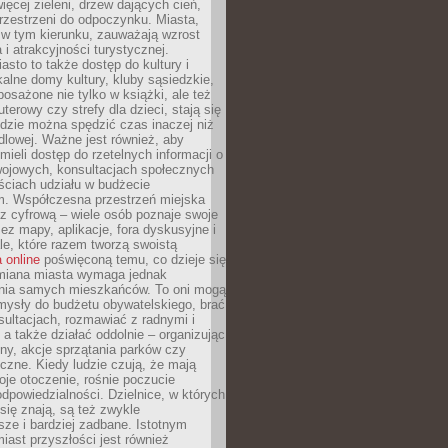
więcej zieleni, drzew dających cień,
przestrzeni do odpoczynku. Miasta,
 w tym kierunku, zauważają wzrost
 i atrakcyjności turystycznej.
asto to także dostęp do kultury i
kalne domy kultury, kluby sąsiedzkie,
yposażone nie tylko w książki, ale też
terowy czy strefy dla dzieci, stają się
dzie można spędzić czas inaczej niż
ndlowej. Ważne jest również, aby
ieli dostęp do rzetelnych informacji o
wojowych, konsultacjach społecznych
ściach udziału w budżecie
m. Współczesna przestrzeń miejska
 z cyfrową – wiele osób poznaje swoje
ez mapy, aplikacje, fora dyskusyjne i
ale, które razem tworzą swoistą
 online
poświęconą temu, co dzieje się
Zmiana miasta wymaga jednak
ia samych mieszkańców. To oni mogą
mysły do budżetu obywatelskiego, brać
sultacjach, rozmawiać z radnymi i
 a także działać oddolnie – organizując
yny, akcje sprzątania parków czy
czne. Kiedy ludzie czują, że mają
je otoczenie, rośnie poczucie
odpowiedzialności. Dzielnice, w których
ię znają, są też zwykle
sze i bardziej zadbane. Istotnym
ast przyszłości jest również