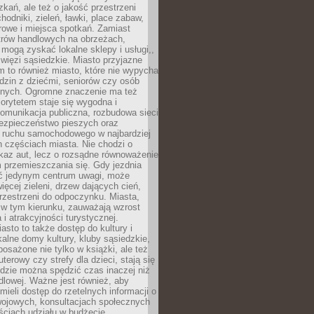
kań, ale też o jakość przestrzeni
hodniki, zieleń, ławki, place zabaw,
rowe i miejsca spotkań. Zamiast
ntrów handlowych na obrzeżach,
 mogą zyskać lokalne sklepy i usługi,,
 więzi sąsiedzkie. Miasto przyjazne
 to również miasto, które nie wypycha
dzin z dziećmi, seniorów czy osób
nych. Ogromne znaczenie ma też
riorytetem staje się wygodna i
omunikacja publiczna, rozbudowa sieci
bezpieczeństwo pieszych oraz
e ruchu samochodowego w najbardziej
 częściach miasta. Nie chodzi o
kaz aut, lecz o rozsądne równoważenie
 przemieszczania się. Gdy jezdnia
yć jedynym centrum uwagi, może
więcej zieleni, drzew dających cień,
przestrzeni do odpoczynku. Miasta,
 w tym kierunku, zauważają wzrost
 i atrakcyjności turystycznej.
asto to także dostęp do kultury i
kalne domy kultury, kluby sąsiedzkie,
yposażone nie tylko w książki, ale też
terowy czy strefy dla dzieci, stają się
dzie można spędzić czas inaczej niż
ndlowej. Ważne jest również, aby
ieli dostęp do rzetelnych informacji o
wojowych, konsultacjach społecznych
ściach udziału w budżecie