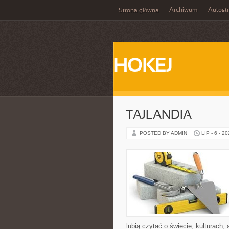
Archiwum
Autost
Strona główna
HOKEJ
TAJLANDIA
POSTED BY ADMIN
LIP - 6 - 2
lubią czytać o świecie, kulturach, 