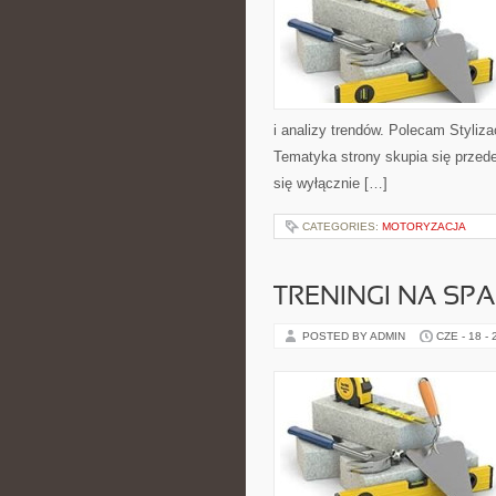
i analizy trendów. Polecam Styliza
Tematyka strony skupia się przed
się wyłącznie […]
CATEGORIES:
MOTORYZACJA
TRENINGI NA SPA
POSTED BY ADMIN
CZE - 18 -