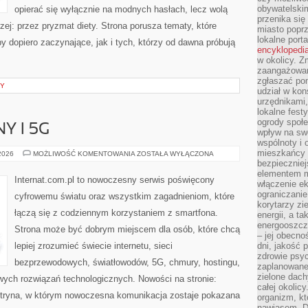
obywatelski
opierać się wyłącznie na modnych hasłach, lecz wolą
przenika się
zej: przez pryzmat diety. Strona porusza tematy, które
miasto poprz
lokalne port
 dopiero zaczynające, jak i tych, którzy od dawna próbują
encyklopedia
w okolicy. 
zaangażowan
zgłaszać po
NY
udział w kon
urzędnikami,
lokalne fest
ogrody społe
Y I 5G
wpływ na swo
wspólnoty i 
mieszkańcy s
INTERNET
 2026
MOŻLIWOŚĆ KOMENTOWANIA
ZOSTAŁA WYŁĄCZONA
MOBILNY
bezpieczniej
I
elementem mi
5G
Internat.com.pl to nowoczesny serwis poświęcony
włączenie ek
ograniczanie
cyfrowemu światu oraz wszystkim zagadnieniom, które
korytarzy zi
łączą się z codziennym korzystaniem z smartfona.
energii, a t
energooszczę
Strona może być dobrym miejscem dla osób, które chcą
– jej obecno
lepiej zrozumieć świecie internetu, sieci
dni, jakość 
zdrowie psy
bezprzewodowych, światłowodów, 5G, chmury, hostingu,
zaplanowane 
zielone dach
ych rozwiązań technologicznych. Nowości na stronie:
całej okolicy
 witryna, w którym nowoczesna komunikacja zostaje pokazana
organizm, kt
nawiasem. D