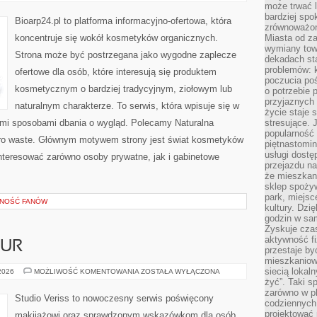
I
może trwać l
NOWOŚCI
bardziej spo
Bioarp24.pl to platforma informacyjno-ofertowa, która
zrównoważon
koncentruje się wokół kosmetyków organicznych.
Miasta od z
wymiany towa
Strona może być postrzegana jako wygodne zaplecze
dekadach sta
problemów: 
ofertowe dla osób, które interesują się produktem
poczucia poś
kosmetycznym o bardziej tradycyjnym, ziołowym lub
o potrzebie 
przyjaznych
naturalnym charakterze. To serwis, która wpisuje się w
życie staje 
ymi sposobami dbania o wygląd. Polecamy Naturalna
stresujące. 
popularność 
ero waste. Głównym motywem strony jest świat kosmetyków
piętnastomi
usługi dostę
nteresować zarówno osoby prywatne, jak i gabinetowe
przejazdu na
że mieszkani
sklep spożyw
park, miejsc
ZNOŚĆ FANÓW
kultury. Dzi
godzin w sam
Zyskuje czas
aktywność f
ZUR
przestaje by
mieszkaniowe
siecią lokal
STYLIZACJA
 2026
MOŻLIWOŚĆ KOMENTOWANIA
ZOSTAŁA WYŁĄCZONA
FRYZUR
żyć”. Taki 
zarówno w pl
Studio Veriss to nowoczesny serwis poświęcony
codziennych
projektować 
makijażowi oraz sprawdzonym wskazówkom dla osób,