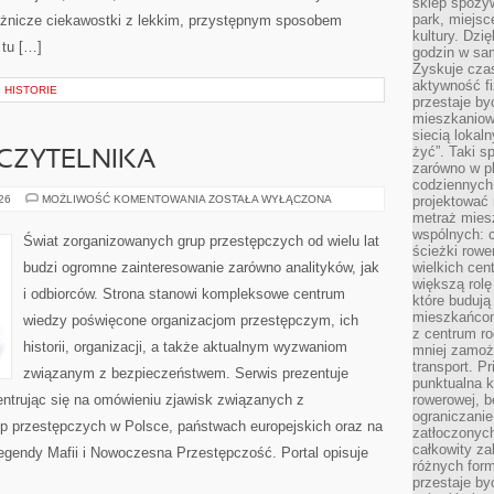
sklep spożyw
park, miejsc
różnicze ciekawostki z lekkim, przystępnym sposobem
kultury. Dzi
 tu […]
godzin w sam
Zyskuje czas
aktywność f
 HISTORIE
przestaje by
mieszkaniowe
siecią lokal
żyć”. Taki 
CZYTELNIKA
zarówno w pl
codziennych
Z
026
MOŻLIWOŚĆ KOMENTOWANIA
ZOSTAŁA WYŁĄCZONA
projektować 
PERSPEKTYWY
metraż miesz
CZYTELNIKA
wspólnych: c
Świat zorganizowanych grup przestępczych od wielu lat
ścieżki rowe
budzi ogromne zainteresowanie zarówno analityków, jak
wielkich ce
większą rolę
i odbiorców. Strona stanowi kompleksowe centrum
które budują
mieszkańcom
wiedzy poświęcone organizacjom przestępczym, ich
z centrum ro
historii, organizacji, a także aktualnym wyzwaniom
mniej zamoż
transport. P
związanym z bezpieczeństwem. Serwis prezentuje
punktualna k
ntrując się na omówieniu zjawisk związanych z
rowerowej, 
ograniczani
up przestępczych w Polsce, państwach europejskich oraz na
zatłoczonych
całkowity za
Legendy Mafii i Nowoczesna Przestępczość. Portal opisuje
różnych form
przestaje b