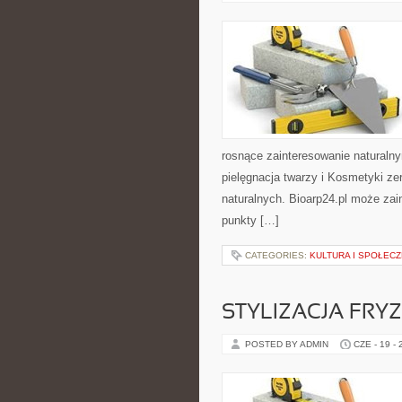
rosnące zainteresowanie naturaln
pielęgnacja twarzy i Kosmetyki z
naturalnych. Bioarp24.pl może zai
punkty […]
CATEGORIES:
KULTURA I SPOŁEC
STYLIZACJA FRY
POSTED BY ADMIN
CZE - 19 -