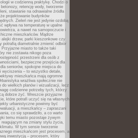
ologii w codzienną praktykę. Chodzi o
 betonozy, retencję wody, tworzenie
eleni, stawianie na odnawialne źródła
akże projektowanie budynków
dnych. Zieleń nie jest jedynie ozdobą
ść wpływa na temperaturę w upalne
powietrza, a nawet na samopoczucie i
chiczne mieszkańców. Mądrze
alejki drzew, parki kieszonkowe czy
y potrafią diametralnie zmienić odbiór
. Przyjazne miasto to także taki
óry nie zostawia nikogo poza
ostępność przestrzeni dla osób z
wnościami, bezpieczne przejścia dla
i dla seniorów, spokojne miejsca do
 wyciszenia – to wszystko detale,
spektywy mieszkańca mają ogromne
rbanistyka wrażliwa społecznie nie
 do wielkich planów i wizualizacji, lecz
wagę codzienne potrzeby tych, którzy
cą dobrze żyć. Wreszcie przyjazne
kie, które potrafi uczyć się na własnych
jekty urbanistyczne powinny być
waluacji, a mieszkańcy – zapraszani
nia, co się sprawdziło, a co warto
ięki temu miasto pozostaje żywym
 reagującym na zmiany stylu życia,
i klimatu. W tym sensie tworzenie
jaznego mieszkańcom jest procesem, a
ową inwestycją – procesem, który