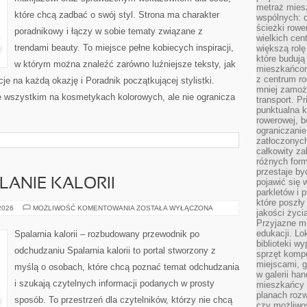
metraż miesz
które chcą zadbać o swój styl. Strona ma charakter
wspólnych: c
ścieżki rowe
poradnikowy i łączy w sobie tematy związane z
wielkich ce
trendami beauty. To miejsce pełne kobiecych inspiracji,
większą rolę
które budują
w którym można znaleźć zarówno luźniejsze teksty, jak
mieszkańcom
z centrum ro
cje na każdą okazję i Poradnik początkującej stylistki.
mniej zamoż
e wszystkim na kosmetykach kolorowych, ale nie ogranicza
transport. P
punktualna k
rowerowej, 
ograniczani
zatłoczonych
całkowity za
różnych form
przestaje b
LANIE KALORII
pojawić się 
parkletów i 
które poszły
TRENINGI
 2026
MOŻLIWOŚĆ KOMENTOWANIA
ZOSTAŁA WYŁĄCZONA
jakości życia
NA
Przyjazne mi
SPALANIE
KALORII
edukacji. Lo
Spalarnia kalorii – rozbudowany przewodnik po
biblioteki w
odchudzaniu Spalarnia kalorii to portal stworzony z
sprzęt kompu
miejscami, g
myślą o osobach, które chcą poznać temat odchudzania
w galerii ha
i szukają czytelnych informacji podanych w prosty
mieszkańcy m
planach roz
sposób. To przestrzeń dla czytelników, którzy nie chcą
czy możliwo