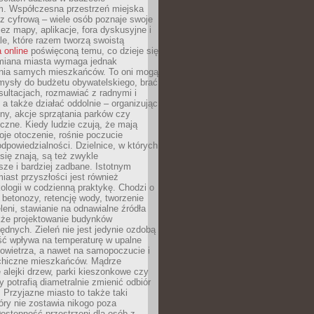
m. Współczesna przestrzeń miejska
 z cyfrową – wiele osób poznaje swoje
ez mapy, aplikacje, fora dyskusyjne i
ale, które razem tworzą swoistą
 online
poświęconą temu, co dzieje się
Zmiana miasta wymaga jednak
ia samych mieszkańców. To oni mogą
mysły do budżetu obywatelskiego, brać
sultacjach, rozmawiać z radnymi i
 a także działać oddolnie – organizując
yny, akcje sprzątania parków czy
czne. Kiedy ludzie czują, że mają
je otoczenie, rośnie poczucie
odpowiedzialności. Dzielnice, w których
ię znają, są też zwykle
sze i bardziej zadbane. Istotnym
ast przyszłości jest również
ologii w codzienną praktykę. Chodzi o
 betonozy, retencję wody, tworzenie
eleni, stawianie na odnawialne źródła
akże projektowanie budynków
dnych. Zieleń nie jest jedynie ozdobą
ść wpływa na temperaturę w upalne
powietrza, a nawet na samopoczucie i
chiczne mieszkańców. Mądrze
alejki drzew, parki kieszonkowe czy
y potrafią diametralnie zmienić odbiór
. Przyjazne miasto to także taki
óry nie zostawia nikogo poza
ostępność przestrzeni dla osób z