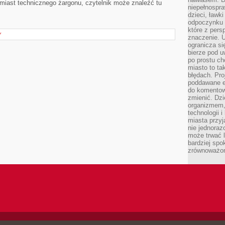
miast technicznego żargonu, czytelnik może znaleźć tu
niepełnospra
dzieci, ławk
odpoczynku i
które z per
Y
znaczenie. U
ogranicza się
bierze pod u
po prostu ch
miasto to ta
błędach. Pro
poddawane e
do komentowa
zmienić. Dz
organizmem,
technologii 
miasta przy
nie jednoraz
może trwać l
bardziej spo
zrównoważon