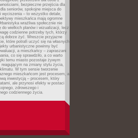
wnościami, bezpieczne przejścia dla
i dla seniorów, spokojne miejsca do
 wyciszenia – to wszystko detale,
spektywy mieszkańca mają ogromne
rbanistyka wrażliwa społecznie nie
 do wielkich planów i wizualizacji, lecz
wagę codzienne potrzeby tych, którzy
cą dobrze żyć. Wreszcie przyjazne
kie, które potrafi uczyć się na własnych
jekty urbanistyczne powinny być
waluacji, a mieszkańcy – zapraszani
nia, co się sprawdziło, a co warto
ięki temu miasto pozostaje żywym
 reagującym na zmiany stylu życia,
i klimatu. W tym sensie tworzenie
jaznego mieszkańcom jest procesem, a
ową inwestycją – procesem, który
atami, ale przynosi efekty w postaci
kojnego, zdrowszego i
ego codziennego życia.