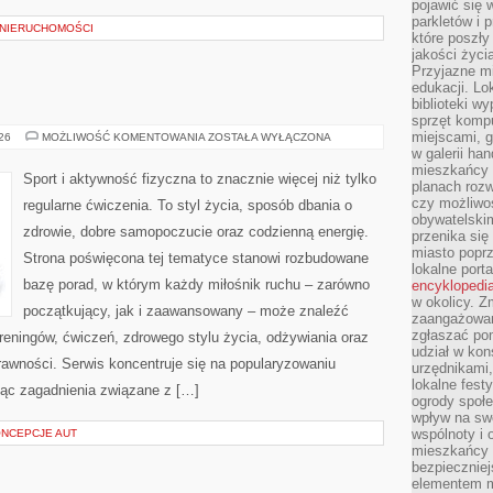
pojawić się 
parkletów i 
 NIERUCHOMOŚCI
które poszły
jakości życia
Przyjazne mi
edukacji. Lo
biblioteki w
sprzęt kompu
miejscami, g
FITNESS
026
MOŻLIWOŚĆ KOMENTOWANIA
ZOSTAŁA WYŁĄCZONA
w galerii ha
mieszkańcy m
Sport i aktywność fizyczna to znacznie więcej niż tylko
planach roz
czy możliwo
regularne ćwiczenia. To styl życia, sposób dbania o
obywatelski
zdrowie, dobre samopoczucie oraz codzienną energię.
przenika się
miasto poprz
Strona poświęcona tej tematyce stanowi rozbudowane
lokalne port
bazę porad, w którym każdy miłośnik ruchu – zarówno
encyklopedia
w okolicy. 
początkujący, jak i zaawansowany – może znaleźć
zaangażowan
zgłaszać po
reningów, ćwiczeń, zdrowego stylu życia, odżywiania oraz
udział w kon
rawności. Serwis koncentruje się na popularyzowaniu
urzędnikami,
lokalne fest
jąc zagadnienia związane z […]
ogrody społe
wpływ na swo
wspólnoty i 
ONCEPCJE AUT
mieszkańcy s
bezpieczniej
elementem mi