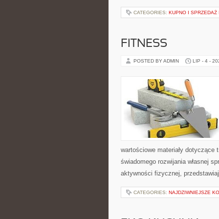
CATEGORIES:
KUPNO I SPRZEDAŻ
FITNESS
POSTED BY ADMIN
LIP - 4 - 2
wartościowe materiały dotyczące t
świadomego rozwijania własnej sp
aktywności fizycznej, przedstawia
CATEGORIES:
NAJDZIWNIEJSZE K