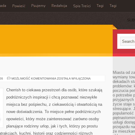
rada
Psujemy
Redakcja
Tagi
Tagi
Powieść
Spis Treści
SUB
Miasta od z
wymiany towa
TAJLANDIA
026
MOŻLIWOŚĆ KOMENTOWANIA
ZOSTAŁA WYŁĄCZONA
dekadach sta
problemów: 
Cherrish to ciekawa przestrzeń dla osób, które szukają
poczucia poś
o potrzebie 
podróżniczych inspiracji i chcą poznawać niezwykłe
przyjaznych
życie staje 
miejsca bez pośpiechu, z ciekawością i otwartością na
stresujące. 
nowe doświadczenia. To miejsce pełne podróżniczych
popularność 
piętnastomi
opowieści, który może zainteresować zarówno osoby
usługi dostę
planujące rodzinny urlop, jak i tych, którzy po prostu
przejazdu na
że mieszkani
atrakcjach, kuchni, historii oraz codzienności różnych