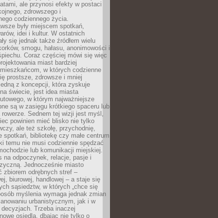
atami, ale przynosi efekty w postaci
kojnego, zdrowszego i
ego codziennego życia.
awsze były miejscem spotkań,
rów, idei i kultur. W ostatnich
ły się jednak także źródłem wielu
korków, smogu, hałasu, anonimowości i
piechu. Coraz częściej mówi się więc
projektowania miast bardziej
 mieszkańcom, w których codzienne
się prostsze, zdrowsze i mniej
Jedną z koncepcji, która zyskuje
na świecie, jest idea miasta
nutowego, w którym najważniejsze
pne są w zasięgu krótkiego spaceru lub
 rowerze. Sednem tej wizji jest myśl,
ec powinien mieć blisko nie tylko
czy, ale też szkołę, przychodnię,
e spotkań, bibliotekę czy małe centrum
ęki temu nie musi codziennie spędzać
ochodzie lub komunikacji miejskiej.
 na odpoczynek, relacje, pasje i
izyczną. Jednocześnie miasto
ć zbiorem odrębnych stref –
j, biurowej, handlowej – a staje się
nych sąsiedztw, w których „chce się
sposób myślenia wymaga jednak zmian
anowaniu urbanistycznym, jak i w
 decyzjach. Trzeba inaczej
nowe osiedla, dbając nie tylko o