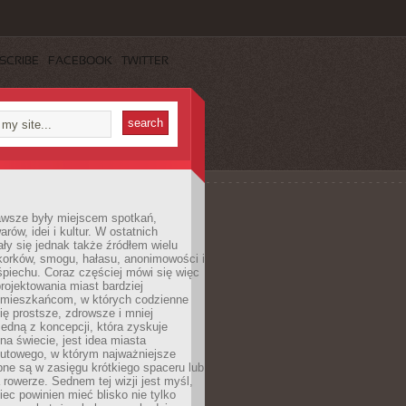
SCRIBE
FACEBOOK
TWITTER
awsze były miejscem spotkań,
rów, idei i kultur. W ostatnich
ły się jednak także źródłem wielu
korków, smogu, hałasu, anonimowości i
piechu. Coraz częściej mówi się więc
projektowania miast bardziej
 mieszkańcom, w których codzienne
się prostsze, zdrowsze i mniej
Jedną z koncepcji, która zyskuje
na świecie, jest idea miasta
nutowego, w którym najważniejsze
pne są w zasięgu krótkiego spaceru lub
 rowerze. Sednem tej wizji jest myśl,
ec powinien mieć blisko nie tylko