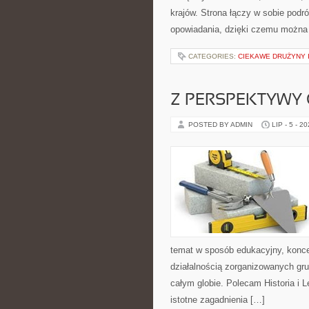
krajów. Strona łączy w sobie pod
opowiadania, dzięki czemu można
CATEGORIES:
CIEKAWE DRUŻYNY I
Z PERSPEKTYWY 
POSTED BY ADMIN
LIP - 5 - 2
temat w sposób edukacyjny, konce
działalnością zorganizowanych gr
całym globie. Polecam Historia i 
istotne zagadnienia […]