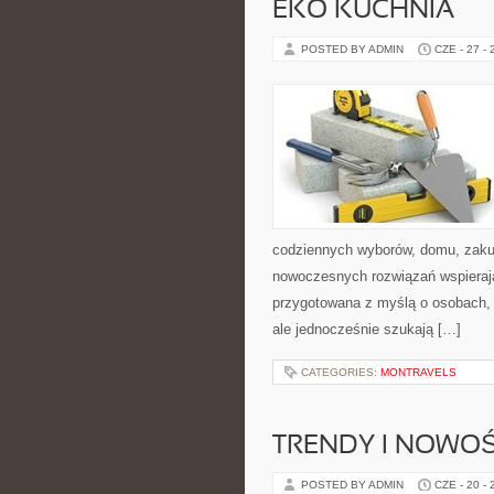
EKO KUCHNIA
POSTED BY ADMIN
CZE - 27 -
codziennych wyborów, domu, zakupó
nowoczesnych rozwiązań wspierają
przygotowana z myślą o osobach,
ale jednocześnie szukają […]
CATEGORIES:
MONTRAVELS
TRENDY I NOWOŚ
POSTED BY ADMIN
CZE - 20 -