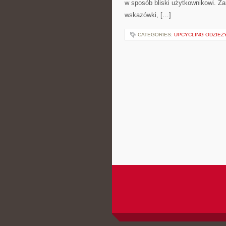
w sposób bliski użytkownikowi. Za
wskazówki, […]
CATEGORIES:
UPCYCLING ODZIEŻ