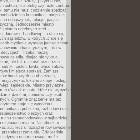
czy, ale też szkołę, przychodnię,
e spotkań, bibliotekę czy małe centrum
ęki temu nie musi codziennie spędzać
ochodzie lub komunikacji miejskiej.
 na odpoczynek, relacje, pasje i
izyczną. Jednocześnie miasto
ć zbiorem odrębnych stref –
j, biurowej, handlowej – a staje się
nych sąsiedztw, w których „chce się
sposób myślenia wymaga jednak zmian
anowaniu urbanistycznym, jak i w
 decyzjach. Trzeba inaczej
nowe osiedla, dbając nie tylko o
kań, ale też o jakość przestrzeni
hodniki, zieleń, ławki, place zabaw,
rowe i miejsca spotkań. Zamiast
ntrów handlowych na obrzeżach,
 mogą zyskać lokalne sklepy i usługi,,
 więzi sąsiedzkie. Miasto przyjazne
 to również miasto, które nie wypycha
dzin z dziećmi, seniorów czy osób
nych. Ogromne znaczenie ma też
riorytetem staje się wygodna i
omunikacja publiczna, rozbudowa sieci
bezpieczeństwo pieszych oraz
e ruchu samochodowego w najbardziej
 częściach miasta. Nie chodzi o
kaz aut, lecz o rozsądne równoważenie
 przemieszczania się. Gdy jezdnia
yć jedynym centrum uwagi, może