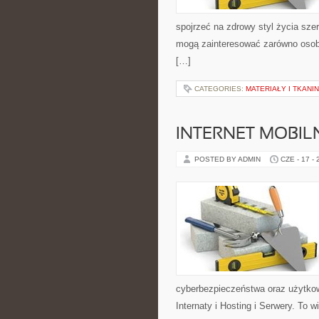
spojrzeć na zdrowy styl życia szer
mogą zainteresować zarówno osoby
[…]
CATEGORIES:
MATERIAŁY I TKANI
INTERNET MOBILN
POSTED BY ADMIN
CZE - 17 -
cyberbezpieczeństwa oraz użytkow
Internaty i Hosting i Serwery. To