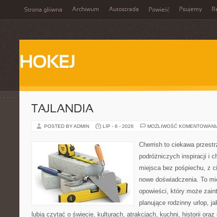
Archiwum
Autostrada
Psujemy
R
Strona główna
Powieść
HOKEJ
TAJLANDIA
POSTED BY ADMIN
LIP - 6 - 2026
MOŻLIWOŚĆ KOMENTOWAN
Cherrish to ciekawa przestr
podróżniczych inspiracji i
miejsca bez pośpiechu, z c
nowe doświadczenia. To mi
opowieści, który może zai
planujące rodzinny urlop, ja
lubią czytać o świecie, kulturach, atrakcjach, kuchni, historii ora