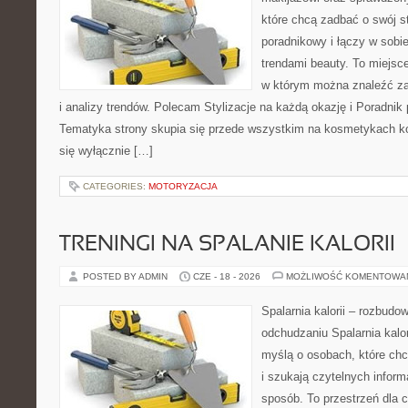
które chcą zadbać o swój s
poradnikowy i łączy w sobi
trendami beauty. To miejsce
w którym można znaleźć zar
i analizy trendów. Polecam Stylizacje na każdą okazję i Poradnik p
Tematyka strony skupia się przede wszystkim na kosmetykach ko
się wyłącznie […]
CATEGORIES:
MOTORYZACJA
TRENINGI NA SPALANIE KALORII
POSTED BY ADMIN
CZE - 18 - 2026
MOŻLIWOŚĆ KOMENTOWA
Spalarnia kalorii – rozbud
odchudzaniu Spalarnia kalor
myślą o osobach, które ch
i szukają czytelnych inform
sposób. To przestrzeń dla c