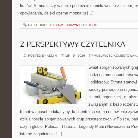
krajów. Strona łączy w sobie podróżnicze ciekawostki z lekkim,
opowiadania, dzięki czemu można tu […]
CATEGORIES:
CIEKAWE DRUŻYNY I HISTORIE
Z PERSPEKTYWY CZYTELNIKA
POSTED BY ADMIN
LIP - 5 - 2026
MOŻLIWOŚĆ KOMENTOWAN
Świat zorganizowanych grup
budzi ogromne zainteresowa
i odbiorców. Strona stano
wiedzy poświęcone organiz
historii, organizacji, a ta
związanym z bezpieczeństw
temat w sposób edukacyjny, koncentrując się na omówieniu zjaw
działalnością zorganizowanych grup przestępczych w Polsce, pań
całym globie. Polecam Historia i Legendy Mafii i Nowoczesna Prz
istotne zagadnienia […]