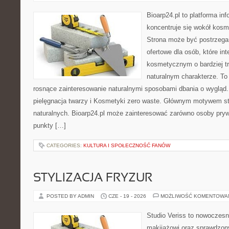
Bioarp24.pl to platforma in
koncentruje się wokół kos
Strona może być postrzega
ofertowe dla osób, które in
kosmetycznym o bardziej t
naturalnym charakterze. To 
rosnące zainteresowanie naturalnymi sposobami dbania o wygląd
pielęgnacja twarzy i Kosmetyki zero waste. Głównym motywem st
naturalnych. Bioarp24.pl może zainteresować zarówno osoby pryw
punkty […]
CATEGORIES:
KULTURA I SPOŁECZNOŚĆ FANÓW
STYLIZACJA FRYZUR
POSTED BY ADMIN
CZE - 19 - 2026
MOŻLIWOŚĆ KOMENTOWA
Studio Veriss to nowoczes
makijażowi oraz sprawdzo