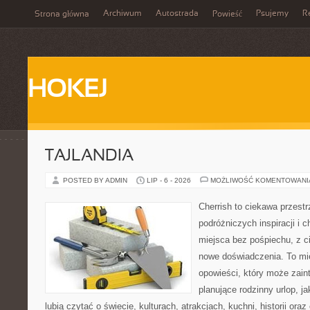
Archiwum
Autostrada
Psujemy
R
Strona główna
Powieść
HOKEJ
TAJLANDIA
POSTED BY ADMIN
LIP - 6 - 2026
MOŻLIWOŚĆ KOMENTOWAN
Cherrish to ciekawa przestr
podróżniczych inspiracji i
miejsca bez pośpiechu, z c
nowe doświadczenia. To mi
opowieści, który może zai
planujące rodzinny urlop, ja
lubią czytać o świecie, kulturach, atrakcjach, kuchni, historii ora