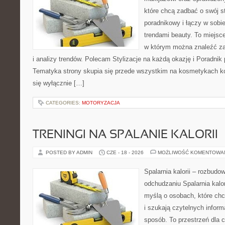
które chcą zadbać o swój s
poradnikowy i łączy w sobi
trendami beauty. To miejsce
w którym można znaleźć zar
i analizy trendów. Polecam Stylizacje na każdą okazję i Poradnik p
Tematyka strony skupia się przede wszystkim na kosmetykach ko
się wyłącznie […]
CATEGORIES:
MOTORYZACJA
TRENINGI NA SPALANIE KALORII
POSTED BY ADMIN
CZE - 18 - 2026
MOŻLIWOŚĆ KOMENTOWA
Spalarnia kalorii – rozbud
odchudzaniu Spalarnia kalor
myślą o osobach, które ch
i szukają czytelnych inform
sposób. To przestrzeń dla c