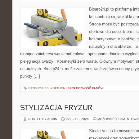
Bioarp24.pl to platforma in
koncentruje się wokół kos
Strona może być postrzega
ofertowe dla osób, które in
kosmetycznym o bardziej t
naturalnym charakterze. To 
rosnące zainteresowanie naturalnymi sposobami dbania o wygląd
pielęgnacja twarzy i Kosmetyki zero waste. Głównym motywem st
naturalnych. Bioarp24.pl może zainteresować zarówno osoby pryw
punkty […]
CATEGORIES:
KULTURA I SPOŁECZNOŚĆ FANÓW
STYLIZACJA FRYZUR
POSTED BY ADMIN
CZE - 19 - 2026
MOŻLIWOŚĆ KOMENTOWA
Studio Veriss to nowoczes
makijażowi oraz sprawdzo