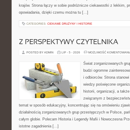
krajów. Strona łączy w sobie podróżnicze ciekawostki z lekkim,
opowiadania, dzięki czemu można tu […]
CATEGORIES:
CIEKAWE DRUŻYNY I HISTORIE
Z PERSPEKTYWY CZYTELNIKA
POSTED BY ADMIN
LIP - 5 - 2026
MOŻLIWOŚĆ KOMENTOWAN
Świat zorganizowanych grup
budzi ogromne zainteresowa
i odbiorców. Strona stano
wiedzy poświęcone organiz
historii, organizacji, a ta
związanym z bezpieczeństw
temat w sposób edukacyjny, koncentrując się na omówieniu zjaw
działalnością zorganizowanych grup przestępczych w Polsce, pań
całym globie. Polecam Historia i Legendy Mafii i Nowoczesna Prz
istotne zagadnienia […]