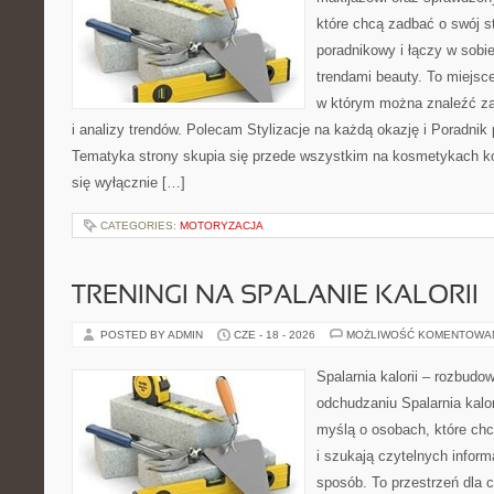
które chcą zadbać o swój s
poradnikowy i łączy w sobi
trendami beauty. To miejsce
w którym można znaleźć zar
i analizy trendów. Polecam Stylizacje na każdą okazję i Poradnik p
Tematyka strony skupia się przede wszystkim na kosmetykach ko
się wyłącznie […]
CATEGORIES:
MOTORYZACJA
TRENINGI NA SPALANIE KALORII
POSTED BY ADMIN
CZE - 18 - 2026
MOŻLIWOŚĆ KOMENTOWA
Spalarnia kalorii – rozbud
odchudzaniu Spalarnia kalor
myślą o osobach, które ch
i szukają czytelnych inform
sposób. To przestrzeń dla c