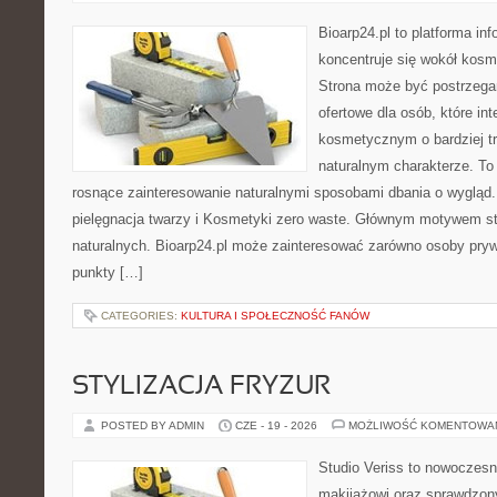
Bioarp24.pl to platforma in
koncentruje się wokół kos
Strona może być postrzega
ofertowe dla osób, które in
kosmetycznym o bardziej t
naturalnym charakterze. To 
rosnące zainteresowanie naturalnymi sposobami dbania o wygląd
pielęgnacja twarzy i Kosmetyki zero waste. Głównym motywem st
naturalnych. Bioarp24.pl może zainteresować zarówno osoby pryw
punkty […]
CATEGORIES:
KULTURA I SPOŁECZNOŚĆ FANÓW
STYLIZACJA FRYZUR
POSTED BY ADMIN
CZE - 19 - 2026
MOŻLIWOŚĆ KOMENTOWA
Studio Veriss to nowoczes
makijażowi oraz sprawdzo