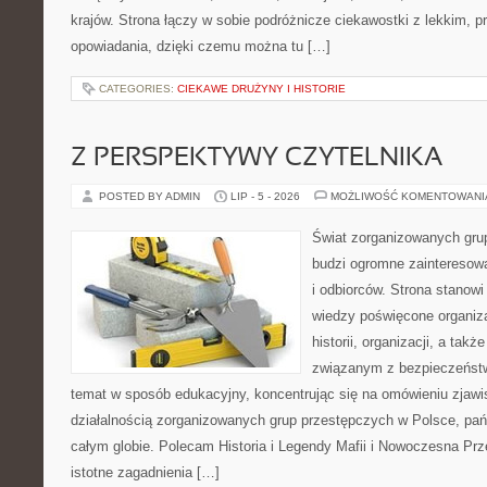
krajów. Strona łączy w sobie podróżnicze ciekawostki z lekkim,
opowiadania, dzięki czemu można tu […]
CATEGORIES:
CIEKAWE DRUŻYNY I HISTORIE
Z PERSPEKTYWY CZYTELNIKA
POSTED BY ADMIN
LIP - 5 - 2026
MOŻLIWOŚĆ KOMENTOWAN
Świat zorganizowanych grup
budzi ogromne zainteresowa
i odbiorców. Strona stano
wiedzy poświęcone organiz
historii, organizacji, a ta
związanym z bezpieczeństw
temat w sposób edukacyjny, koncentrując się na omówieniu zjaw
działalnością zorganizowanych grup przestępczych w Polsce, pań
całym globie. Polecam Historia i Legendy Mafii i Nowoczesna Prz
istotne zagadnienia […]