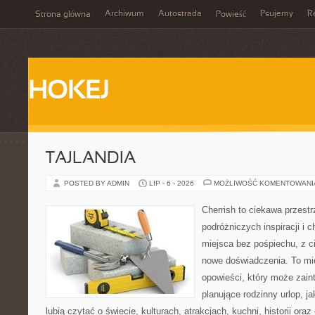
Archiwum
Autostrada
Psujemy
R
Strona główna
Powieść
HOKEJ
TAJLANDIA
POSTED BY ADMIN
LIP - 6 - 2026
MOŻLIWOŚĆ KOMENTOWAN
Cherrish to ciekawa przestr
podróżniczych inspiracji i
miejsca bez pośpiechu, z c
nowe doświadczenia. To mi
opowieści, który może zai
planujące rodzinny urlop, ja
lubią czytać o świecie, kulturach, atrakcjach, kuchni, historii ora