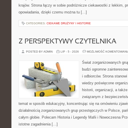
krajów. Strona łączy w sobie podróżnicze ciekawostki z lekkim,
opowiadania, dzięki czemu można tu […]
CATEGORIES:
CIEKAWE DRUŻYNY I HISTORIE
Z PERSPEKTYWY CZYTELNIKA
POSTED BY ADMIN
LIP - 5 - 2026
MOŻLIWOŚĆ KOMENTOWAN
Świat zorganizowanych grup
budzi ogromne zainteresowa
i odbiorców. Strona stano
wiedzy poświęcone organiz
historii, organizacji, a ta
związanym z bezpieczeństw
temat w sposób edukacyjny, koncentrując się na omówieniu zjaw
działalnością zorganizowanych grup przestępczych w Polsce, pań
całym globie. Polecam Historia i Legendy Mafii i Nowoczesna Prz
istotne zagadnienia […]