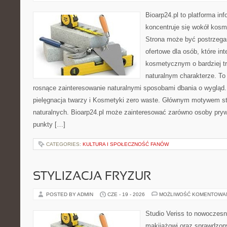
Bioarp24.pl to platforma in
koncentruje się wokół kos
Strona może być postrzega
ofertowe dla osób, które in
kosmetycznym o bardziej t
naturalnym charakterze. To 
rosnące zainteresowanie naturalnymi sposobami dbania o wygląd
pielęgnacja twarzy i Kosmetyki zero waste. Głównym motywem st
naturalnych. Bioarp24.pl może zainteresować zarówno osoby pryw
punkty […]
CATEGORIES:
KULTURA I SPOŁECZNOŚĆ FANÓW
STYLIZACJA FRYZUR
POSTED BY ADMIN
CZE - 19 - 2026
MOŻLIWOŚĆ KOMENTOWA
Studio Veriss to nowoczes
makijażowi oraz sprawdzo