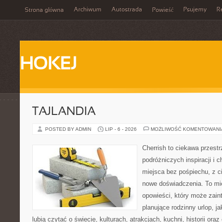
Archiwum
Autostrada
Psujemy
R
Strona główna
Powieść
HOKEJ
TAJLANDIA
POSTED BY ADMIN
LIP - 6 - 2026
MOŻLIWOŚĆ KOMENTOWAN
Cherrish to ciekawa przestr
podróżniczych inspiracji i
miejsca bez pośpiechu, z c
nowe doświadczenia. To mi
opowieści, który może zai
planujące rodzinny urlop, ja
lubią czytać o świecie, kulturach, atrakcjach, kuchni, historii ora