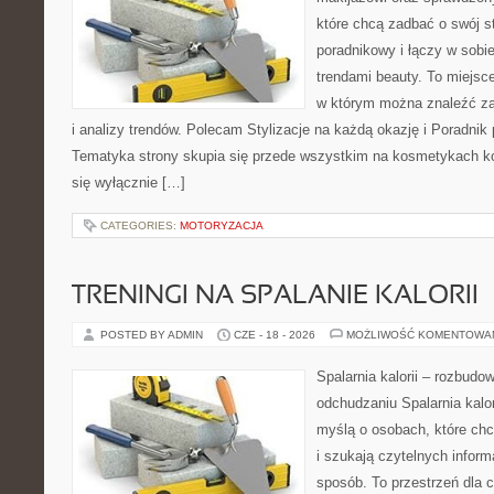
które chcą zadbać o swój s
poradnikowy i łączy w sobi
trendami beauty. To miejsce
w którym można znaleźć zar
i analizy trendów. Polecam Stylizacje na każdą okazję i Poradnik p
Tematyka strony skupia się przede wszystkim na kosmetykach ko
się wyłącznie […]
CATEGORIES:
MOTORYZACJA
TRENINGI NA SPALANIE KALORII
POSTED BY ADMIN
CZE - 18 - 2026
MOŻLIWOŚĆ KOMENTOWA
Spalarnia kalorii – rozbud
odchudzaniu Spalarnia kalor
myślą o osobach, które ch
i szukają czytelnych inform
sposób. To przestrzeń dla c