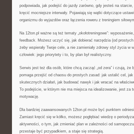
podpowiada, jak podejść do jazdy zarówno, gdy jesteś na starcie,
kręcić mocniejsze interwały. Pojawiają się wątki dotyczące ustawi
organizmu do wyjazdów oraz łączenia roweru z treningiem siłowym
Na 12ton.pl ważne są też tematy „okołotreningowe”: wyposażenie,
feedback. Możesz uczyć się, jak dobierać narzędzia (od prostyc
żeby wspierały Twoje cele, a nie zamieniały zdrowy styl życia w
człowiek: jego priorytety i to, by plan był realistyczny.
Serwis jest też dla osób, które chcą zacząć „od zera” i czują, że 
pomaga przejść od chaosu do prostych zasad: jak ustalić cel, j
skutecznych działań, jak budować nawyk i jak wracać na właściw
To podejście, w którym nie ma miejsca na idealizowanie, jest za 
motywację.
Dla bardziej zaawansowanych 12ton.pl może być punktem odniesi
Zamiast kręcić się w kółko, możesz pogłębiać wiedzę o periodyzac
aktywności, o tym, jak zmieniać plan w zależności od samopoczuc
przestaje być przypadkiem, a staje się strategią.