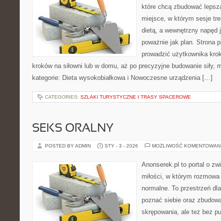
które chcą zbudować lepsz
miejsce, w którym sesje tr
dietą, a wewnętrzny napęd 
poważnie jak plan. Strona 
prowadzić użytkownika krok
kroków na siłowni lub w domu, aż po precyzyjne budowanie siły, 
kategorie: Dieta wysokobiałkowa i Nowoczesne urządzenia […]
CATEGORIES:
SZLAKI TURYSTYCZNE I TRASY SPACEROWE
SEKS ORALNY
POSTED BY ADMIN
STY - 3 - 2026
MOŻLIWOŚĆ KOMENTOWAN
Anonserek.pl to portal o zw
miłości, w którym rozmowa 
normalne. To przestrzeń dla
poznać siebie oraz zbudow
skrępowania, ale też bez pu