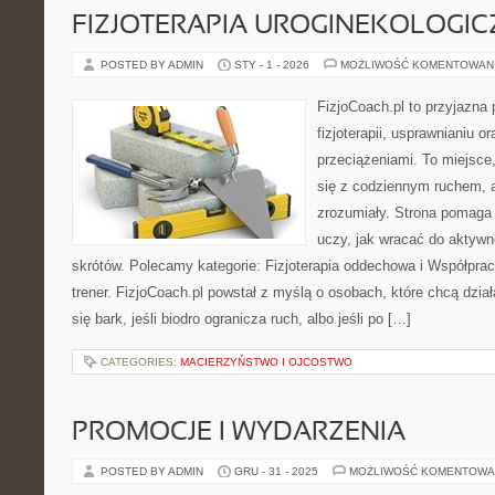
FIZJOTERAPIA UROGINEKOLOGI
POSTED BY ADMIN
STY - 1 - 2026
MOŻLIWOŚĆ KOMENTOWAN
FizjoCoach.pl to przyjazna
fizjoterapii, usprawnianiu 
przeciążeniami. To miejsce
się z codziennym ruchem, a p
zrozumiały. Strona pomaga
uczy, jak wracać do aktyw
skrótów. Polecamy kategorie: Fizjoterapia oddechowa i Współprac
trener. FizjoCoach.pl powstał z myślą o osobach, które chcą dzia
się bark, jeśli biodro ogranicza ruch, albo jeśli po […]
CATEGORIES:
MACIERZYŃSTWO I OJCOSTWO
PROMOCJE I WYDARZENIA
POSTED BY ADMIN
GRU - 31 - 2025
MOŻLIWOŚĆ KOMENTOWA