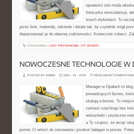
opowieści stoi moda włoska
francuska nonszalancja, al
trzech etykietach. To raczej
przez linie, materiały, odcienie i detale tak, by czytelnik mógł pr
dopasowywać je do własnej codzienności. Koniecznie zobacz: Z
CATEGORIES:
LODY PROTEINOWE I FIT DESERY
NOWOCZESNE TECHNOLOGIE W B
POSTED BY ADMIN
GRU - 26 - 2025
MOŻLIWOŚĆ KOMENTOWA
Manager w Opałach to blog
prowadzących biznes, kiero
skalują e-biznes. To miejsc
zamiast coachingu bez tre
wskazówki i użyteczne metod
a Ty czujesz, że wciąż ratu
pomóc Ci wrócić do sterowania i przekuć bałagan w proces. Pol