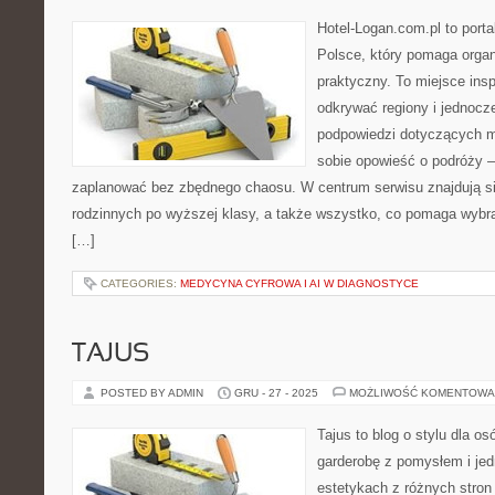
Hotel-Logan.com.pl to port
Polsce, który pomaga orga
praktyczny. To miejsce insp
odkrywać regiony i jednocz
podpowiedzi dotyczących mi
sobie opowieść o podróży –
zaplanować bez zbędnego chaosu. W centrum serwisu znajdują si
rodzinnych po wyższej klasy, a także wszystko, co pomaga wyb
[…]
CATEGORIES:
MEDYCYNA CYFROWA I AI W DIAGNOSTYCE
TAJUS
POSTED BY ADMIN
GRU - 27 - 2025
MOŻLIWOŚĆ KOMENTOWA
Tajus to blog o stylu dla o
garderobę z pomysłem i jed
estetykach z różnych stron