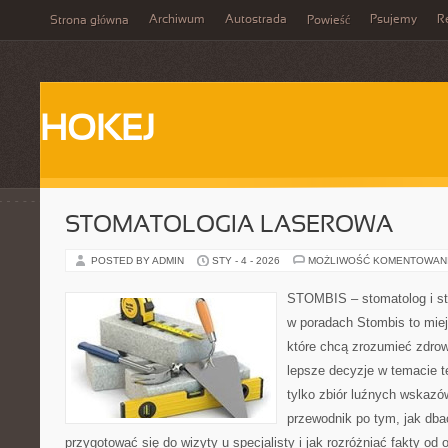
Archiwum
Autostrada
Psujemy
R
Strona główna
Powieść
HOKEJ
STOMATOLOGIA LASEROWA
POSTED BY ADMIN
STY - 4 - 2026
MOŻLIWOŚĆ KOMENTOWAN
STOMBIS – stomatolog i st
w poradach Stombis to miej
które chcą zrozumieć zdrow
lepsze decyzje w temacie te
tylko zbiór luźnych wskazó
przewodnik po tym, jak dba
przygotować się do wizyty u specjalisty i jak rozróżniać fakty od