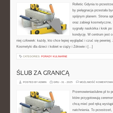
Rolletic Gdynia to przestrz
by pielęgnacja przestała by
spójnym planem. Strona opi
oraz zabiegi kosmetyczne,
sygnały naskórka i krok po
kondycję. W centrum jest ce
niej człowiek: każdy, kto chce lepiej wyglądać i czuć się pewniej
Kosmetyki dla dzieci i kobiet w ciąży i Zdrowie i […]
CATEGORIES:
PORADY KULINARNE
ŚLUB ZA GRANICĄ
POSTED BY ADMIN
GRU - 31 - 2025
MOŻLIWOŚĆ KOMENTOWA
Przemowieniaslubne.pl to p
które przygotowują ceremon
chcą mieć pod ręką wystąpie
natchnienia. To przestrzeń, 