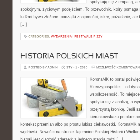
spotykają się z empatią, a
spokojnym, życiowym podejściem. To przewodnik, który pomaga 
ludźmi bywa złożone: początki znajomości, iskrę, pożądanie, ale t
[…]
CATEGORIES:
WYDARZENIA I FESTIWALE PIZZY
HISTORIA POLSKICH MIAST
POSTED BY ADMIN
STY - 1 - 2026
MOŻLIWOŚĆ KOMENTOWAN
KoronaMK to portal poświęco
Rzeczypospolitej – od dynas
współczesność. To miejsce
spotyka się z analizą, a wy
przejrzystą kronikę. Jeśli 
kierunkowskazu po okresac
kontekst przemian albo po prostu lubisz ciekawostki, KoronaMK 
wędrówki. Nowości na stronie Tajemnice Polskiej Historii i Wielki
historii jest ciągłość zdarzeń: z jednego starcia rodzi […]