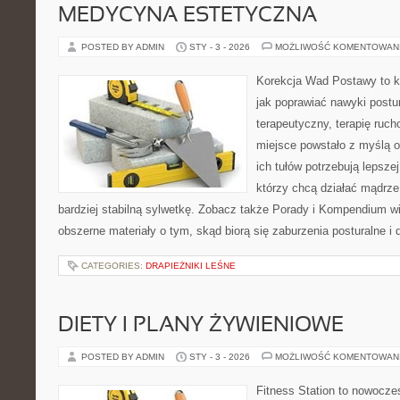
MEDYCYNA ESTETYCZNA
POSTED BY ADMIN
STY - 3 - 2026
MOŻLIWOŚĆ KOMENTOWAN
Korekcja Wad Postawy to k
jak poprawiać nawyki postur
terapeutyczny, terapię rucho
miejsce powstało z myślą o
ich tułów potrzebują lepszej
którzy chcą działać mądrze
bardziej stabilną sylwetkę. Zobacz także Porady i Kompendium wi
obszerne materiały o tym, skąd biorą się zaburzenia posturalne i
CATEGORIES:
DRAPIEŻNIKI LEŚNE
DIETY I PLANY ŻYWIENIOWE
POSTED BY ADMIN
STY - 3 - 2026
MOŻLIWOŚĆ KOMENTOWAN
Fitness Station to nowocze