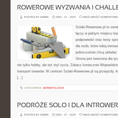
ROWEROWE WYZWANIA I CHALL
POSTED BY ADMIN
GRU - 27 - 2025
MOŻLIWOŚĆ KOMENTOWA
Szlaki-Rowerowe.pl to serwi
łączy w jednym miejscu tr
podpowiedzi oraz testy sprz
dla osób, które lubią treno
jednocześnie chcą układać 
Strona jest tworzona dla ty
nie tylko hobby, ale też styl życia. Zobacz koniecznie Województ
transport towarów. W centrum Szlaki-Rowerowe.pl są przejazdy,
[…]
CATEGORIES:
DERMATOLOGIA
PODRÓŻE SOLO I DLA INTROWE
POSTED BY ADMIN
GRU - 27 - 2025
MOŻLIWOŚĆ KOMENTOWA