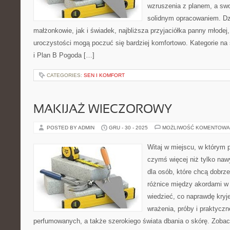
wzruszenia z planem, a swo
solidnym opracowaniem. Dz
małżonkowie, jak i świadek, najbliższa przyjaciółka panny młodej
uroczystości mogą poczuć się bardziej komfortowo. Kategorie na s
i Plan B Pogoda […]
CATEGORIES:
SEN I KOMFORT
MAKIJAŻ WIECZOROWY
POSTED BY ADMIN
GRU - 30 - 2025
MOŻLIWOŚĆ KOMENTOWA
Witaj w miejscu, w którym p
czymś więcej niż tylko naw
dla osób, które chcą dobrz
różnice między akordami w
wiedzieć, co naprawdę kryje
wrażenia, próby i praktycz
perfumowanych, a także szerokiego świata dbania o skórę. Zobacz