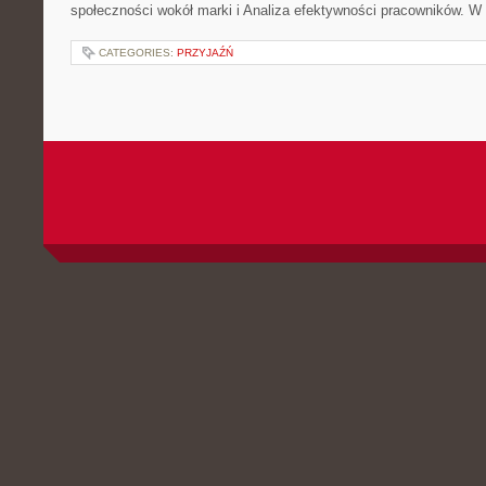
społeczności wokół marki i Analiza efektywności pracowników. W 
CATEGORIES:
PRZYJAŹŃ