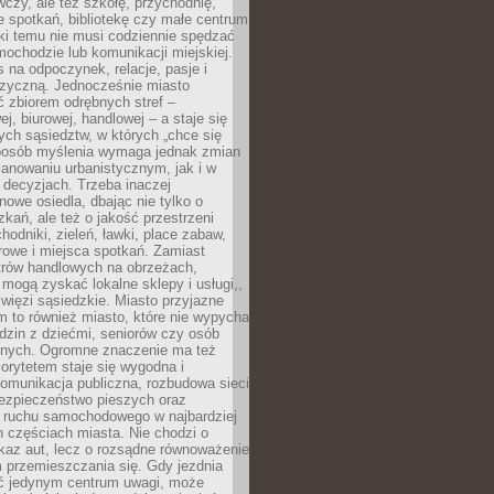
czy, ale też szkołę, przychodnię,
e spotkań, bibliotekę czy małe centrum
ęki temu nie musi codziennie spędzać
ochodzie lub komunikacji miejskiej.
 na odpoczynek, relacje, pasje i
izyczną. Jednocześnie miasto
ć zbiorem odrębnych stref –
j, biurowej, handlowej – a staje się
nych sąsiedztw, w których „chce się
sposób myślenia wymaga jednak zmian
anowaniu urbanistycznym, jak i w
 decyzjach. Trzeba inaczej
nowe osiedla, dbając nie tylko o
kań, ale też o jakość przestrzeni
hodniki, zieleń, ławki, place zabaw,
rowe i miejsca spotkań. Zamiast
ntrów handlowych na obrzeżach,
 mogą zyskać lokalne sklepy i usługi,,
 więzi sąsiedzkie. Miasto przyjazne
 to również miasto, które nie wypycha
dzin z dziećmi, seniorów czy osób
nych. Ogromne znaczenie ma też
riorytetem staje się wygodna i
omunikacja publiczna, rozbudowa sieci
bezpieczeństwo pieszych oraz
e ruchu samochodowego w najbardziej
 częściach miasta. Nie chodzi o
kaz aut, lecz o rozsądne równoważenie
 przemieszczania się. Gdy jezdnia
yć jedynym centrum uwagi, może