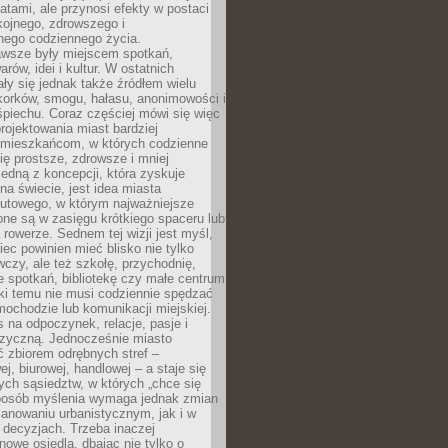
atami, ale przynosi efekty w postaci
kojnego, zdrowszego i
ego codziennego życia.
awsze były miejscem spotkań,
rów, idei i kultur. W ostatnich
ły się jednak także źródłem wielu
korków, smogu, hałasu, anonimowości i
piechu. Coraz częściej mówi się więc
projektowania miast bardziej
 mieszkańcom, w których codzienne
się prostsze, zdrowsze i mniej
Jedną z koncepcji, która zyskuje
na świecie, jest idea miasta
nutowego, w którym najważniejsze
pne są w zasięgu krótkiego spaceru lub
 rowerze. Sednem tej wizji jest myśl,
ec powinien mieć blisko nie tylko
czy, ale też szkołę, przychodnię,
e spotkań, bibliotekę czy małe centrum
ęki temu nie musi codziennie spędzać
ochodzie lub komunikacji miejskiej.
 na odpoczynek, relacje, pasje i
izyczną. Jednocześnie miasto
ć zbiorem odrębnych stref –
j, biurowej, handlowej – a staje się
nych sąsiedztw, w których „chce się
sposób myślenia wymaga jednak zmian
anowaniu urbanistycznym, jak i w
 decyzjach. Trzeba inaczej
nowe osiedla, dbając nie tylko o