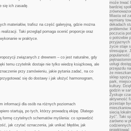
może trwać l
e się ich zasadę.
bardziej spo
zrównoważon
Miasta od z
wymiany towa
nych materiałów, trafisz na część galeryjną, gdzie można
dekadach sta
problemów: 
realizacji. Taki przegląd pomaga ocenić proporcje oraz
poczucia poś
o potrzebie 
wykonanie w praktyce.
przyjaznych
życie staje 
stresujące. 
popularność 
 propozycji związanych z drewnem – co jest naturalne, gdy
piętnastomi
usługi dostę
ięki temu czytelnik dostaje nie tylko wiedzę książkową, ale
przejazdu na
znaczenie przy zamówieniu, jakie pytania zadać, na co
że mieszkani
sklep spożyw
 przygotować się do dostawy i jak ułożyć harmonogram,
park, miejsc
kultury. Dzi
godzin w sam
Zyskuje czas
aktywność f
przestaje by
um informacji dla osób na różnych poziomach
mieszkaniowe
iero startują, po tych, którzy prowadzą ekipę. Dlatego
siecią lokal
żyć”. Taki 
ają formę czytelnych schematów myślenia: co sprawdzić
zarówno w pl
ość, jak czytać oznaczenia, jak unikać błędów, jak
codziennych
projektować 