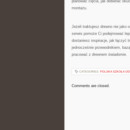
planować cięcia, jak dobierać oku
montażu.
Jeżeli traktujesz drewno nie jako 
serwis pomoże Ci podejmować lepsz
dostaniesz inspiracje, jak łączyć 
jednocześnie przewodnikiem, bazą
pracować z drewnem świadomie.
CATEGORIES:
POLSKA SZKOŁA OD
Comments are closed.