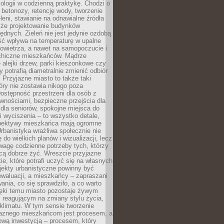
ologii w codzienną praktykę. Chodzi o
 betonozy, retencję wody, tworzenie
eleni, stawianie na odnawialne źródła
akże projektowanie budynków
dnych. Zieleń nie jest jedynie ozdobą
ść wpływa na temperaturę w upalne
powietrza, a nawet na samopoczucie i
chiczne mieszkańców. Mądrze
alejki drzew, parki kieszonkowe czy
y potrafią diametralnie zmienić odbiór
. Przyjazne miasto to także taki
óry nie zostawia nikogo poza
ostępność przestrzeni dla osób z
wnościami, bezpieczne przejścia dla
i dla seniorów, spokojne miejsca do
 wyciszenia – to wszystko detale,
spektywy mieszkańca mają ogromne
rbanistyka wrażliwa społecznie nie
 do wielkich planów i wizualizacji, lecz
wagę codzienne potrzeby tych, którzy
cą dobrze żyć. Wreszcie przyjazne
kie, które potrafi uczyć się na własnych
jekty urbanistyczne powinny być
waluacji, a mieszkańcy – zapraszani
nia, co się sprawdziło, a co warto
ięki temu miasto pozostaje żywym
 reagującym na zmiany stylu życia,
i klimatu. W tym sensie tworzenie
jaznego mieszkańcom jest procesem, a
ową inwestycją – procesem, który