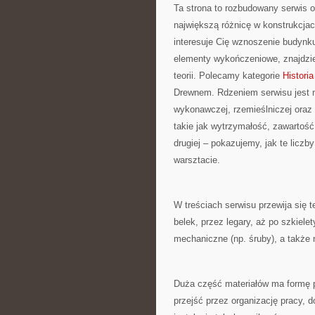
Ta strona to rozbudowany serwis 
największą różnicę w konstrukcja
interesuje Cię wznoszenie budynk
elementy wykończeniowe, znajdzie
teorii. Polecamy kategorie
Histori
Drewnem. Rdzeniem serwisu jest ma
wykonawczej, rzemieślniczej oraz
takie jak wytrzymałość, zawartość
drugiej – pokazujemy, jak te liczb
warsztacie.
W treściach serwisu przewija się
belek, przez legary, aż po szkiel
mechaniczne (np. śruby), a także n
Duża część materiałów ma formę p
przejść przez organizację pracy, 