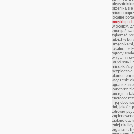
obywatelski
przenika się
miasto poprz
lokalne port
encyklopedia
w okolicy. 
zaangażowan
zgłaszać po
udział w kon
urzędnikami,
lokalne fest
ogrody społe
wpływ na swo
wspólnoty i 
mieszkańcy s
bezpieczniej
elementem mi
włączenie ek
ograniczanie
korytarzy zi
energii, a t
energooszczę
– jej obecno
dni, jakość 
zdrowie psy
zaplanowane 
zielone dach
całej okolicy
organizm, kt
nawiasem. D