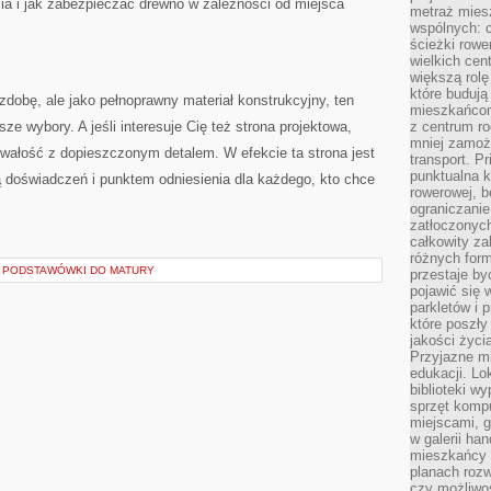
cia i jak zabezpieczać drewno w zależności od miejsca
metraż miesz
wspólnych: c
ścieżki rowe
wielkich ce
większą rolę
które budują
ozdobę, ale jako pełnoprawny materiał konstrukcyjny, ten
mieszkańcom
e wybory. A jeśli interesuje Cię też strona projektowa,
z centrum ro
mniej zamoż
trwałość z dopieszczonym detalem. W efekcie ta strona jest
transport. P
punktualna k
 doświadczeń i punktem odniesienia dla każdego, kto chce
rowerowej, 
ograniczani
zatłoczonych
całkowity za
różnych form
 PODSTAWÓWKI DO MATURY
przestaje b
pojawić się 
parkletów i 
które poszły
jakości życia
Przyjazne mi
edukacji. Lo
biblioteki w
sprzęt kompu
miejscami, g
w galerii ha
mieszkańcy m
planach roz
czy możliwo