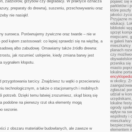
eń, zadziorów, grzybów czy degradacji. W praktyce oznacza
pojawić się 
parkletów i 
 lazury, preparaty do drewna), suszeniu, przechowywaniu oraz
które poszły
jakości życia
 żeby nie nasiąkł.
Przyjazne mi
edukacji. Lo
biblioteki w
sprzęt kompu
ny surowca. Porównujemy żywiczne oraz twarde – nie w
miejscami, g
o pod kątem zastosowań: co lepiej sprawdzi się na więźbę, a
w galerii ha
mieszkańcy m
asadową albo zabudowę. Omawiamy także źródło drewna:
planach roz
czy możliwo
ostu, jak rozumieć usłojenie, kiedy zmiana barwy jest
obywatelski
wa sygnałem kłopotu.
przenika się
miasto poprz
lokalne port
encyklopedia
w okolicy. 
 przygotowania tarcicy. Znajdziesz tu wątki o przecieraniu
zaangażowan
eniu technologicznym, a także o stacjonarnych i mobilnych
zgłaszać po
udział w kon
i potrzeb. Dzięki temu łatwiej zrozumiesz, skąd biorą się
urzędnikami,
wa podobne na pierwszy rzut oka elementy mogą
lokalne fest
ogrody społe
po sezonie.
wpływ na swo
wspólnoty i 
mieszkańcy s
bezpieczniej
treści z obszaru materiałów budowlanych, ale zawsze w
elementem mi