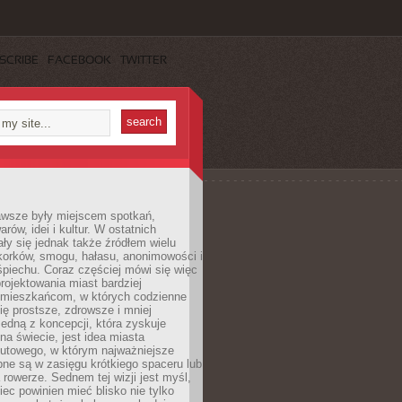
SCRIBE
FACEBOOK
TWITTER
awsze były miejscem spotkań,
rów, idei i kultur. W ostatnich
ły się jednak także źródłem wielu
korków, smogu, hałasu, anonimowości i
piechu. Coraz częściej mówi się więc
projektowania miast bardziej
 mieszkańcom, w których codzienne
się prostsze, zdrowsze i mniej
Jedną z koncepcji, która zyskuje
na świecie, jest idea miasta
nutowego, w którym najważniejsze
pne są w zasięgu krótkiego spaceru lub
 rowerze. Sednem tej wizji jest myśl,
ec powinien mieć blisko nie tylko