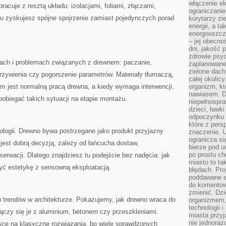
włączenie ek
racuje z resztą układu: izolacjami, foliami, złączami,
ograniczanie
mu zyskujesz spójne spojrzenie zamiast pojedynczych porad
korytarzy zi
energii, a t
energooszczę
– jej obecno
dni, jakość 
zdrowie psy
ach i problemach związanych z drewnem: paczanie,
zaplanowane 
zielone dach
rzywienia czy pogorszenie parametrów. Materiały tłumaczą,
całej okolicy
em jest normalną pracą drewna, a kiedy wymaga interwencji.
organizm, kt
nawiasem. D
pobiegać takich sytuacji na etapie montażu.
niepełnospra
dzieci, ławk
odpoczynku i
które z per
kologii. Drewno bywa postrzegane jako produkt przyjazny
znaczenie. U
ogranicza się
 jest dobrą decyzją, zależy od łańcucha dostaw,
bierze pod u
po prostu ch
rwacji. Dlatego znajdziesz tu podejście bez nadęcia: jak
miasto to ta
yć estetykę z sensowną eksploatacją.
błędach. Pro
poddawane e
do komentowa
zmienić. Dz
ru trendów w architekturze. Pokazujemy, jak drewno wraca do
organizmem,
technologii 
 łączy się je z aluminium, betonem czy przeszkleniami.
miasta przy
nie jednoraz
jsce na klasyczne rozwiązania, bo wiele sprawdzonych