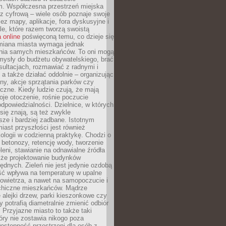
m. Współczesna przestrzeń miejska
 z cyfrową – wiele osób poznaje swoje
ez mapy, aplikacje, fora dyskusyjne i
ale, które razem tworzą swoistą
 online
poświęconą temu, co dzieje się
Zmiana miasta wymaga jednak
ia samych mieszkańców. To oni mogą
mysły do budżetu obywatelskiego, brać
sultacjach, rozmawiać z radnymi i
 a także działać oddolnie – organizując
yny, akcje sprzątania parków czy
czne. Kiedy ludzie czują, że mają
je otoczenie, rośnie poczucie
odpowiedzialności. Dzielnice, w których
ię znają, są też zwykle
sze i bardziej zadbane. Istotnym
ast przyszłości jest również
ologii w codzienną praktykę. Chodzi o
 betonozy, retencję wody, tworzenie
eleni, stawianie na odnawialne źródła
akże projektowanie budynków
dnych. Zieleń nie jest jedynie ozdobą
ść wpływa na temperaturę w upalne
powietrza, a nawet na samopoczucie i
chiczne mieszkańców. Mądrze
alejki drzew, parki kieszonkowe czy
y potrafią diametralnie zmienić odbiór
. Przyjazne miasto to także taki
óry nie zostawia nikogo poza
ostępność przestrzeni dla osób z