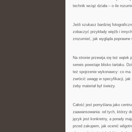
technik wciąż działa – o ile rozumi
Jeśli szukasz bardziej fotograficz
zobaczyć przykłady więźb i innych 
zrozumieć, jak wygląda poprawne 
Na stronie przewija się też wątek
serwis powstaje blisko tartaku. Dz
też spojrzenie wykonawcy: co ma 
zwrócić uwagę w specyfikacji, jak
żeby materiał był świeży.
Całość jest pomyślana jako centr
zaawansowania: od tych, którzy dop
język jest konkretny, a porady m
przed zakupem, jak ocenić wilgotn