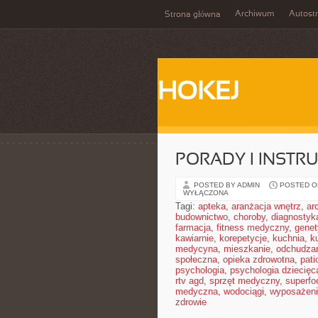
Archiwum
Autost
Strona główna
HOKEJ
PORADY I INSTRU
POSTED BY ADMIN
POSTED ON
WYŁĄCZONA
Tagi:
apteka
,
aranżacja wnętrz
,
ar
budownictwo
,
choroby
,
diagnostyk
farmacja
,
fitness medyczny
,
gene
kawiarnie
,
korepetycje
,
kuchnia
,
ku
medycyna
,
mieszkanie
,
odchudza
społeczna
,
opieka zdrowotna
,
pati
psychologia
,
psychologia dziecięc
rtv agd
,
sprzęt medyczny
,
superfo
medyczna
,
wodociągi
,
wyposażeni
zdrowie