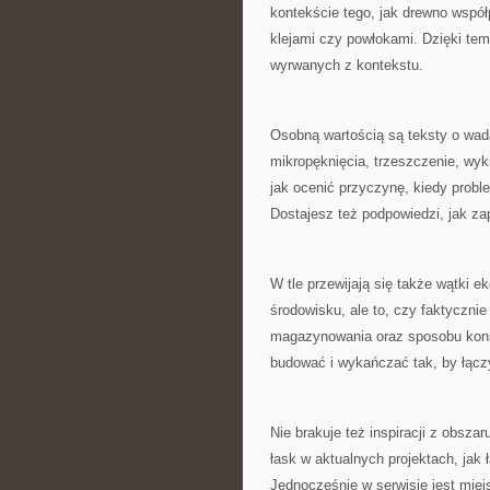
kontekście tego, jak drewno współp
klejami czy powłokami. Dzięki te
wyrwanych z kontekstu.
Osobną wartością są teksty o wad
mikropęknięcia, trzeszczenie, wyk
jak ocenić przyczynę, kiedy probl
Dostajesz też podpowiedzi, jak za
W tle przewijają się także wątki e
środowisku, ale to, czy faktycznie
magazynowania oraz sposobu konse
budować i wykańczać tak, by łącz
Nie brakuje też inspiracji z obsza
łask w aktualnych projektach, jak
Jednocześnie w serwisie jest mie