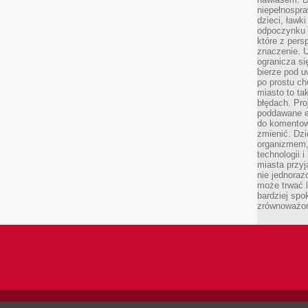
niepełnospra
dzieci, ławk
odpoczynku i
które z per
znaczenie. U
ogranicza się
bierze pod u
po prostu ch
miasto to ta
błędach. Pro
poddawane e
do komentowa
zmienić. Dz
organizmem,
technologii 
miasta przy
nie jednoraz
może trwać l
bardziej spo
zrównoważon