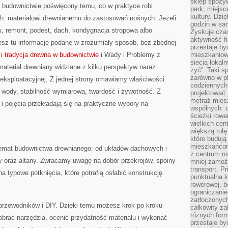
sklep spożyw
o budownictwie poświęcony temu, co w praktyce robi
park, miejsc
kultury. Dzi
ch: materiałowi drewnianemu do zastosowań nośnych. Jeżeli
godzin w sam
u, remont, podest, dach, kondygnacja stropowa albo
Zyskuje czas
aktywność f
sz tu informacje podane w zrozumiały sposób, bez zbędnej
przestaje by
a i tradycja drewna w budownictwie
i Wady i Problemy z
mieszkaniowe
siecią lokal
teriał drewniany widziane z kilku perspektyw naraz:
żyć”. Taki 
zarówno w pl
 eksploatacyjnej. Z jednej strony omawiamy właściwości
codziennych
 wody, stabilność wymiarowa, twardość i żywotność. Z
projektować 
metraż miesz
y i pojęcia przekładają się na praktyczne wybory na
wspólnych: c
ścieżki rowe
wielkich ce
większą rolę
które budują
mieszkańcom
 temat budownictwa drewnianego: od układów dachowych i
z centrum ro
ety oraz altany. Zwracamy uwagę na dobór przekrojów, spoiny
mniej zamoż
transport. P
a typowe potknięcia, które potrafią osłabić konstrukcję.
punktualna k
rowerowej, 
ograniczani
zatłoczonych
rzewodników i DIY. Dzięki temu możesz krok po kroku
całkowity za
różnych form
dobrać narzędzia, ocenić przydatność materiału i wykonać
przestaje b