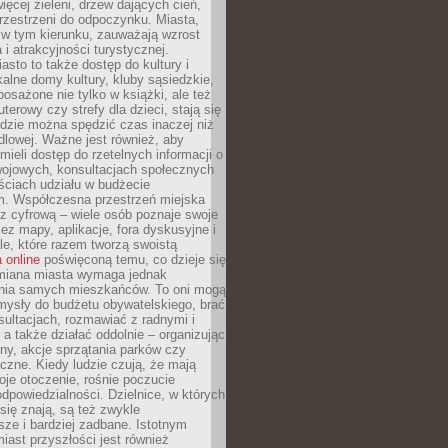
więcej zieleni, drzew dających cień,
przestrzeni do odpoczynku. Miasta,
 w tym kierunku, zauważają wzrost
 i atrakcyjności turystycznej.
asto to także dostęp do kultury i
kalne domy kultury, kluby sąsiedzkie,
yposażone nie tylko w książki, ale też
terowy czy strefy dla dzieci, stają się
dzie można spędzić czas inaczej niż
ndlowej. Ważne jest również, aby
ieli dostęp do rzetelnych informacji o
wojowych, konsultacjach społecznych
ściach udziału w budżecie
m. Współczesna przestrzeń miejska
 z cyfrową – wiele osób poznaje swoje
ez mapy, aplikacje, fora dyskusyjne i
ale, które razem tworzą swoistą
 online
poświęconą temu, co dzieje się
Zmiana miasta wymaga jednak
ia samych mieszkańców. To oni mogą
mysły do budżetu obywatelskiego, brać
sultacjach, rozmawiać z radnymi i
 a także działać oddolnie – organizując
yny, akcje sprzątania parków czy
czne. Kiedy ludzie czują, że mają
je otoczenie, rośnie poczucie
odpowiedzialności. Dzielnice, w których
ię znają, są też zwykle
sze i bardziej zadbane. Istotnym
ast przyszłości jest również