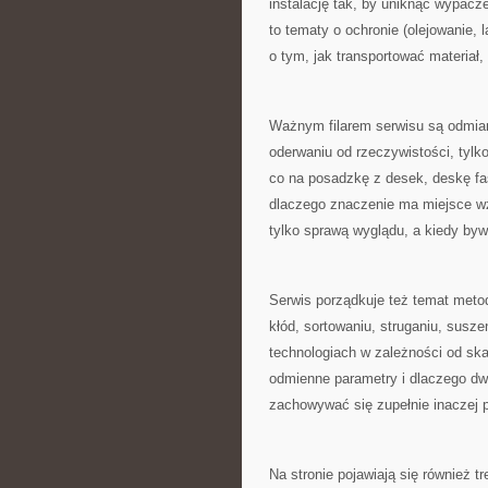
instalację tak, by uniknąć wypacz
to tematy o ochronie (olejowanie,
o tym, jak transportować materiał,
Ważnym filarem serwisu są odmia
oderwaniu od rzeczywistości, tylk
co na posadzkę z desek, deskę f
dlaczego znaczenie ma miejsce wzr
tylko sprawą wyglądu, a kiedy by
Serwis porządkuje też temat metod
kłód, sortowaniu, struganiu, susz
technologiach w zależności od skal
odmienne parametry i dlaczego d
zachowywać się zupełnie inaczej 
Na stronie pojawiają się również 