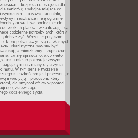
wnościami, bezpieczne przejścia dla
i dla seniorów, spokojne miejsca do
 wyciszenia – to wszystko detale,
spektywy mieszkańca mają ogromne
rbanistyka wrażliwa społecznie nie
 do wielkich planów i wizualizacji, lecz
wagę codzienne potrzeby tych, którzy
cą dobrze żyć. Wreszcie przyjazne
kie, które potrafi uczyć się na własnych
jekty urbanistyczne powinny być
waluacji, a mieszkańcy – zapraszani
nia, co się sprawdziło, a co warto
ięki temu miasto pozostaje żywym
 reagującym na zmiany stylu życia,
i klimatu. W tym sensie tworzenie
jaznego mieszkańcom jest procesem, a
ową inwestycją – procesem, który
atami, ale przynosi efekty w postaci
kojnego, zdrowszego i
ego codziennego życia.