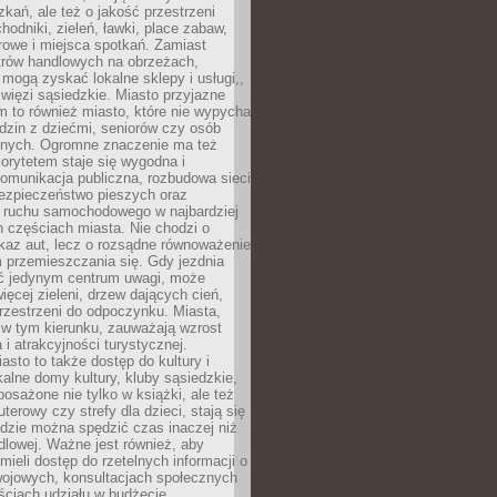
kań, ale też o jakość przestrzeni
hodniki, zieleń, ławki, place zabaw,
rowe i miejsca spotkań. Zamiast
ntrów handlowych na obrzeżach,
 mogą zyskać lokalne sklepy i usługi,,
 więzi sąsiedzkie. Miasto przyjazne
 to również miasto, które nie wypycha
dzin z dziećmi, seniorów czy osób
nych. Ogromne znaczenie ma też
riorytetem staje się wygodna i
omunikacja publiczna, rozbudowa sieci
bezpieczeństwo pieszych oraz
e ruchu samochodowego w najbardziej
 częściach miasta. Nie chodzi o
kaz aut, lecz o rozsądne równoważenie
 przemieszczania się. Gdy jezdnia
yć jedynym centrum uwagi, może
więcej zieleni, drzew dających cień,
przestrzeni do odpoczynku. Miasta,
 w tym kierunku, zauważają wzrost
 i atrakcyjności turystycznej.
asto to także dostęp do kultury i
kalne domy kultury, kluby sąsiedzkie,
yposażone nie tylko w książki, ale też
terowy czy strefy dla dzieci, stają się
dzie można spędzić czas inaczej niż
ndlowej. Ważne jest również, aby
ieli dostęp do rzetelnych informacji o
wojowych, konsultacjach społecznych
ściach udziału w budżecie