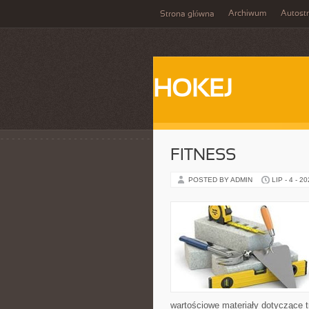
Archiwum
Autost
Strona główna
HOKEJ
FITNESS
POSTED BY ADMIN
LIP - 4 - 2
wartościowe materiały dotyczące t