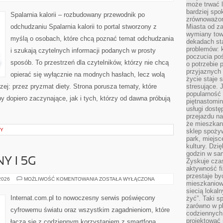
NA
może trwać l
SPALANIE
bardziej spo
KALORII
Spalarnia kalorii – rozbudowany przewodnik po
zrównoważon
odchudzaniu Spalarnia kalorii to portal stworzony z
Miasta od z
wymiany towa
myślą o osobach, które chcą poznać temat odchudzania
dekadach sta
problemów: 
i szukają czytelnych informacji podanych w prosty
poczucia poś
sposób. To przestrzeń dla czytelników, którzy nie chcą
o potrzebie 
przyjaznych
opierać się wyłącznie na modnych hasłach, lecz wolą
życie staje 
zej: przez pryzmat diety. Strona porusza tematy, które
stresujące. 
popularność 
 dopiero zaczynające, jak i tych, którzy od dawna próbują
piętnastomi
usługi dostę
przejazdu na
że mieszkani
NY
sklep spożyw
park, miejsc
kultury. Dzi
godzin w sam
Y I 5G
Zyskuje czas
aktywność f
przestaje by
INTERNET
 2026
MOŻLIWOŚĆ KOMENTOWANIA
ZOSTAŁA WYŁĄCZONA
mieszkaniowe
MOBILNY
I
siecią lokal
5G
Internat.com.pl to nowoczesny serwis poświęcony
żyć”. Taki 
zarówno w pl
cyfrowemu światu oraz wszystkim zagadnieniom, które
codziennych
projektować 
łączą się z codziennym korzystaniem z smartfona.