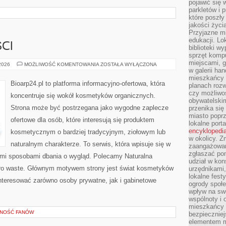
pojawić się 
parkletów i 
które poszły
jakości życia
Przyjazne mi
edukacji. Lo
CI
biblioteki w
sprzęt kompu
miejscami, g
TRENDY
 2026
MOŻLIWOŚĆ KOMENTOWANIA
ZOSTAŁA WYŁĄCZONA
I
w galerii ha
NOWOŚCI
mieszkańcy m
Bioarp24.pl to platforma informacyjno-ofertowa, która
planach roz
czy możliwo
koncentruje się wokół kosmetyków organicznych.
obywatelski
Strona może być postrzegana jako wygodne zaplecze
przenika się
miasto poprz
ofertowe dla osób, które interesują się produktem
lokalne port
encyklopedia
kosmetycznym o bardziej tradycyjnym, ziołowym lub
w okolicy. 
naturalnym charakterze. To serwis, która wpisuje się w
zaangażowan
zgłaszać po
ymi sposobami dbania o wygląd. Polecamy Naturalna
udział w kon
ero waste. Głównym motywem strony jest świat kosmetyków
urzędnikami,
lokalne fest
nteresować zarówno osoby prywatne, jak i gabinetowe
ogrody społe
wpływ na swo
wspólnoty i 
mieszkańcy s
ZNOŚĆ FANÓW
bezpieczniej
elementem mi