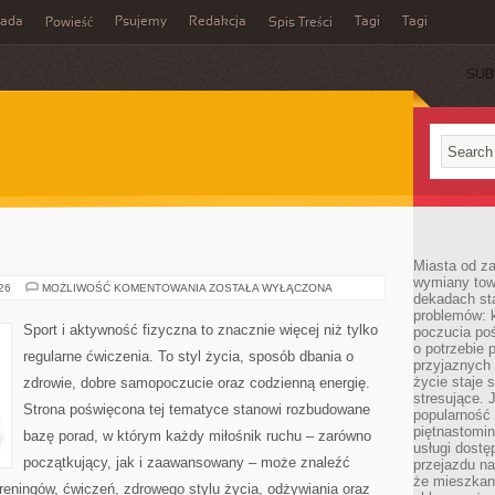
rada
Psujemy
Redakcja
Tagi
Tagi
Powieść
Spis Treści
SUB
Miasta od z
wymiany towa
FITNESS
026
MOŻLIWOŚĆ KOMENTOWANIA
ZOSTAŁA WYŁĄCZONA
dekadach sta
problemów: 
Sport i aktywność fizyczna to znacznie więcej niż tylko
poczucia poś
o potrzebie 
regularne ćwiczenia. To styl życia, sposób dbania o
przyjaznych
życie staje 
zdrowie, dobre samopoczucie oraz codzienną energię.
stresujące. 
Strona poświęcona tej tematyce stanowi rozbudowane
popularność 
piętnastomi
bazę porad, w którym każdy miłośnik ruchu – zarówno
usługi dostę
początkujący, jak i zaawansowany – może znaleźć
przejazdu na
że mieszkani
reningów, ćwiczeń, zdrowego stylu życia, odżywiania oraz