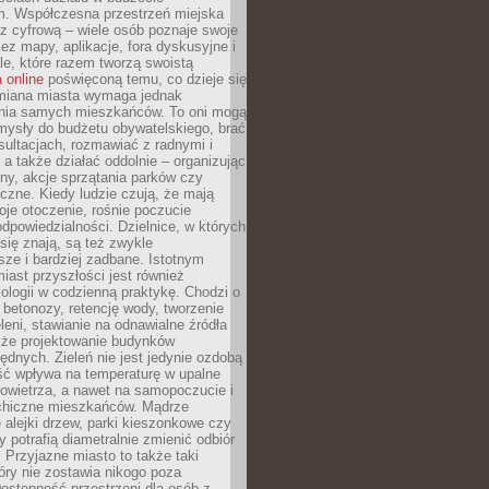
m. Współczesna przestrzeń miejska
 z cyfrową – wiele osób poznaje swoje
ez mapy, aplikacje, fora dyskusyjne i
ale, które razem tworzą swoistą
 online
poświęconą temu, co dzieje się
Zmiana miasta wymaga jednak
ia samych mieszkańców. To oni mogą
mysły do budżetu obywatelskiego, brać
sultacjach, rozmawiać z radnymi i
 a także działać oddolnie – organizując
yny, akcje sprzątania parków czy
czne. Kiedy ludzie czują, że mają
je otoczenie, rośnie poczucie
odpowiedzialności. Dzielnice, w których
ię znają, są też zwykle
sze i bardziej zadbane. Istotnym
ast przyszłości jest również
ologii w codzienną praktykę. Chodzi o
 betonozy, retencję wody, tworzenie
eleni, stawianie na odnawialne źródła
akże projektowanie budynków
dnych. Zieleń nie jest jedynie ozdobą
ść wpływa na temperaturę w upalne
powietrza, a nawet na samopoczucie i
chiczne mieszkańców. Mądrze
alejki drzew, parki kieszonkowe czy
y potrafią diametralnie zmienić odbiór
. Przyjazne miasto to także taki
óry nie zostawia nikogo poza
ostępność przestrzeni dla osób z