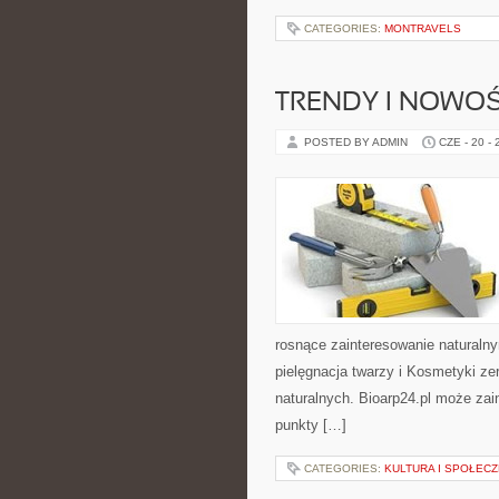
CATEGORIES:
MONTRAVELS
TRENDY I NOWOŚ
POSTED BY ADMIN
CZE - 20 -
rosnące zainteresowanie naturaln
pielęgnacja twarzy i Kosmetyki z
naturalnych. Bioarp24.pl może zai
punkty […]
CATEGORIES:
KULTURA I SPOŁEC