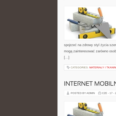
spojrzeć na zdrowy styl życia szer
mogą zainteresować zarówno osoby
[…]
CATEGORIES:
MATERIAŁY I TKANI
INTERNET MOBILN
POSTED BY ADMIN
CZE - 17 -