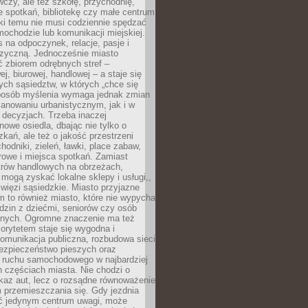
czy, ale też szkołę, przychodnię,
e spotkań, bibliotekę czy małe centrum
ęki temu nie musi codziennie spędzać
ochodzie lub komunikacji miejskiej.
 na odpoczynek, relacje, pasje i
izyczną. Jednocześnie miasto
ć zbiorem odrębnych stref –
j, biurowej, handlowej – a staje się
nych sąsiedztw, w których „chce się
sposób myślenia wymaga jednak zmian
anowaniu urbanistycznym, jak i w
 decyzjach. Trzeba inaczej
nowe osiedla, dbając nie tylko o
kań, ale też o jakość przestrzeni
hodniki, zieleń, ławki, place zabaw,
rowe i miejsca spotkań. Zamiast
ntrów handlowych na obrzeżach,
 mogą zyskać lokalne sklepy i usługi,,
 więzi sąsiedzkie. Miasto przyjazne
 to również miasto, które nie wypycha
dzin z dziećmi, seniorów czy osób
nych. Ogromne znaczenie ma też
riorytetem staje się wygodna i
omunikacja publiczna, rozbudowa sieci
bezpieczeństwo pieszych oraz
e ruchu samochodowego w najbardziej
 częściach miasta. Nie chodzi o
kaz aut, lecz o rozsądne równoważenie
 przemieszczania się. Gdy jezdnia
yć jedynym centrum uwagi, może