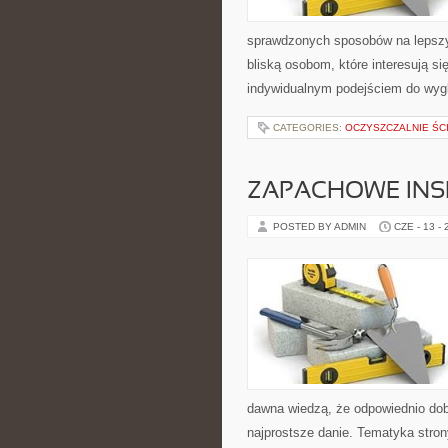
sprawdzonych sposobów na lepszy 
bliską osobom, które interesują s
indywidualnym podejściem do wyg
CATEGORIES:
OCZYSZCZALNIE ŚC
ZAPACHOWE INS
POSTED BY ADMIN
CZE - 13 -
dawna wiedzą, że odpowiednio dob
najprostsze danie. Tematyka stron