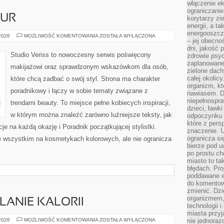
włączenie ek
ograniczanie
ZUR
korytarzy zi
energii, a t
energooszczę
STYLIZACJA
 2026
MOŻLIWOŚĆ KOMENTOWANIA
ZOSTAŁA WYŁĄCZONA
– jej obecno
FRYZUR
dni, jakość 
Studio Veriss to nowoczesny serwis poświęcony
zdrowie psy
zaplanowane 
makijażowi oraz sprawdzonym wskazówkom dla osób,
zielone dach
całej okolicy
które chcą zadbać o swój styl. Strona ma charakter
organizm, kt
poradnikowy i łączy w sobie tematy związane z
nawiasem. D
niepełnospra
trendami beauty. To miejsce pełne kobiecych inspiracji,
dzieci, ławk
w którym można znaleźć zarówno luźniejsze teksty, jak
odpoczynku i
które z per
cje na każdą okazję i Poradnik początkującej stylistki.
znaczenie. U
ogranicza się
e wszystkim na kosmetykach kolorowych, ale nie ogranicza
bierze pod u
po prostu ch
miasto to ta
błędach. Pro
poddawane e
do komentowa
zmienić. Dz
organizmem,
LANIE KALORII
technologii 
miasta przy
TRENINGI
 2026
MOŻLIWOŚĆ KOMENTOWANIA
ZOSTAŁA WYŁĄCZONA
nie jednoraz