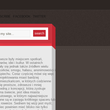
SCRIBE
FACEBOOK
TWITTER
awsze były miejscem spotkań,
rów, idei i kultur. W ostatnich
ły się jednak także źródłem wielu
korków, smogu, hałasu, anonimowości i
piechu. Coraz częściej mówi się więc
projektowania miast bardziej
 mieszkańcom, w których codzienne
się prostsze, zdrowsze i mniej
Jedną z koncepcji, która zyskuje
na świecie, jest idea miasta
nutowego, w którym najważniejsze
pne są w zasięgu krótkiego spaceru lub
 rowerze. Sednem tej wizji jest myśl,
ec powinien mieć blisko nie tylko