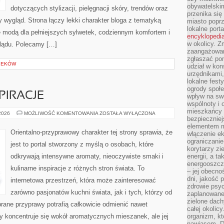
obywatelski
dotyczących stylizacji, pielęgnacji skóry, trendów oraz
przenika się
wygląd. Strona łączy lekki charakter bloga z tematyką
miasto poprz
lokalne port
ię modą dla pełniejszych sylwetek, codziennym komfortem i
encyklopedia
w okolicy. 
lądu. Polecamy […]
zaangażowan
zgłaszać po
IEKÓW
udział w kon
urzędnikami,
lokalne fest
ogrody społe
PIRACJE
wpływ na swo
wspólnoty i 
mieszkańcy s
ZAPACHOWE
 2026
MOŻLIWOŚĆ KOMENTOWANIA
ZOSTAŁA WYŁĄCZONA
bezpieczniej
INSPIRACJE
elementem mi
Orientalno-przyprawowy charakter tej strony sprawia, że
włączenie ek
ograniczanie
jest to portal stworzony z myślą o osobach, które
korytarzy zi
odkrywają intensywne aromaty, nieoczywiste smaki i
energii, a t
energooszczę
kulinarne inspiracje z różnych stron świata. To
– jej obecno
dni, jakość 
internetowa przestrzeń, która może zainteresować
zdrowie psy
zarówno pasjonatów kuchni świata, jak i tych, którzy od
zaplanowane 
zielone dach
rane przyprawy potrafią całkowicie odmienić nawet
całej okolicy
y koncentruje się wokół aromatycznych mieszanek, ale jej
organizm, kt
nawiasem. D