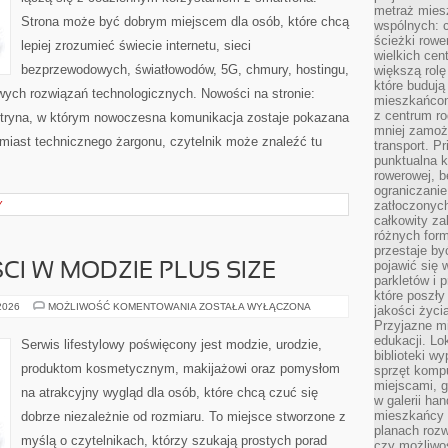
metraż miesz
Strona może być dobrym miejscem dla osób, które chcą
wspólnych: c
ścieżki rowe
lepiej zrozumieć świecie internetu, sieci
wielkich ce
bezprzewodowych, światłowodów, 5G, chmury, hostingu,
większą rolę
które budują
ych rozwiązań technologicznych. Nowości na stronie:
mieszkańcom
z centrum ro
 witryna, w którym nowoczesna komunikacja zostaje pokazana
mniej zamoż
miast technicznego żargonu, czytelnik może znaleźć tu
transport. P
punktualna k
rowerowej, 
ograniczani
zatłoczonych
Y
całkowity za
różnych form
przestaje b
pojawić się 
CI W MODZIE PLUS SIZE
parkletów i 
które poszły
TRENDY
 2026
MOŻLIWOŚĆ KOMENTOWANIA
ZOSTAŁA WYŁĄCZONA
jakości życia
I
Przyjazne mi
NOWOŚCI
W
edukacji. Lo
Serwis lifestylowy poświęcony jest modzie, urodzie,
MODZIE
biblioteki w
PLUS
produktom kosmetycznym, makijażowi oraz pomysłom
sprzęt kompu
SIZE
miejscami, g
na atrakcyjny wygląd dla osób, które chcą czuć się
w galerii ha
mieszkańcy m
dobrze niezależnie od rozmiaru. To miejsce stworzone z
planach roz
myślą o czytelnikach, którzy szukają prostych porad
czy możliwo