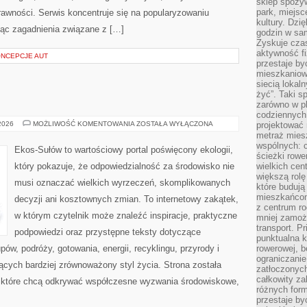
sklep spożyw
park, miejsc
rawności. Serwis koncentruje się na popularyzowaniu
kultury. Dzi
jąc zagadnienia związane z […]
godzin w sam
Zyskuje czas
aktywność f
ONCEPCJE AUT
przestaje by
mieszkaniowe
siecią lokal
żyć”. Taki 
zarówno w pl
codziennych
EKO
 2026
MOŻLIWOŚĆ KOMENTOWANIA
ZOSTAŁA WYŁĄCZONA
projektować 
KUCHNIA
metraż miesz
wspólnych: c
Ekos-Sułów to wartościowy portal poświęcony ekologii,
ścieżki rowe
który pokazuje, że odpowiedzialność za środowisko nie
wielkich ce
większą rolę
musi oznaczać wielkich wyrzeczeń, skomplikowanych
które budują
mieszkańcom
decyzji ani kosztownych zmian. To internetowy zakątek,
z centrum ro
w którym czytelnik może znaleźć inspiracje, praktyczne
mniej zamoż
transport. P
podpowiedzi oraz przystępne teksty dotyczące
punktualna k
w, podróży, gotowania, energii, recyklingu, przyrody i
rowerowej, 
ograniczani
cych bardziej zrównoważony styl życia. Strona została
zatłoczonych
całkowity za
 które chcą odkrywać współczesne wyzwania środowiskowe,
różnych form
przestaje b