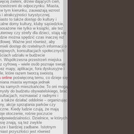
więcej zieleni, drzew dających cień,
przestrzeni do odpoczynku. Miasta,
 w tym kierunku, zauważają wzrost
 i atrakcyjności turystycznej.
asto to także dostęp do kultury i
kalne domy kultury, kluby sąsiedzkie,
yposażone nie tylko w książki, ale też
terowy czy strefy dla dzieci, stają się
dzie można spędzić czas inaczej niż
ndlowej. Ważne jest również, aby
ieli dostęp do rzetelnych informacji o
wojowych, konsultacjach społecznych
ściach udziału w budżecie
m. Współczesna przestrzeń miejska
 z cyfrową – wiele osób poznaje swoje
ez mapy, aplikacje, fora dyskusyjne i
ale, które razem tworzą swoistą
 online
poświęconą temu, co dzieje się
Zmiana miasta wymaga jednak
ia samych mieszkańców. To oni mogą
mysły do budżetu obywatelskiego, brać
sultacjach, rozmawiać z radnymi i
 a także działać oddolnie – organizując
yny, akcje sprzątania parków czy
czne. Kiedy ludzie czują, że mają
je otoczenie, rośnie poczucie
odpowiedzialności. Dzielnice, w których
ię znają, są też zwykle
sze i bardziej zadbane. Istotnym
ast przyszłości jest również