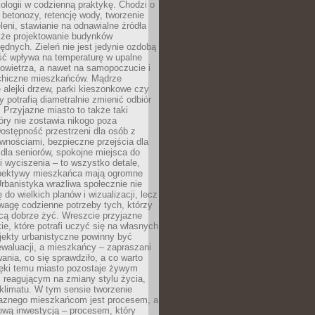
ologii w codzienną praktykę. Chodzi o
 betonozy, retencję wody, tworzenie
eleni, stawianie na odnawialne źródła
akże projektowanie budynków
dnych. Zieleń nie jest jedynie ozdobą
ść wpływa na temperaturę w upalne
powietrza, a nawet na samopoczucie i
chiczne mieszkańców. Mądrze
alejki drzew, parki kieszonkowe czy
y potrafią diametralnie zmienić odbiór
. Przyjazne miasto to także taki
óry nie zostawia nikogo poza
ostępność przestrzeni dla osób z
wnościami, bezpieczne przejścia dla
i dla seniorów, spokojne miejsca do
 wyciszenia – to wszystko detale,
spektywy mieszkańca mają ogromne
rbanistyka wrażliwa społecznie nie
 do wielkich planów i wizualizacji, lecz
wagę codzienne potrzeby tych, którzy
cą dobrze żyć. Wreszcie przyjazne
kie, które potrafi uczyć się na własnych
jekty urbanistyczne powinny być
waluacji, a mieszkańcy – zapraszani
nia, co się sprawdziło, a co warto
ięki temu miasto pozostaje żywym
 reagującym na zmiany stylu życia,
i klimatu. W tym sensie tworzenie
jaznego mieszkańcom jest procesem, a
ową inwestycją – procesem, który