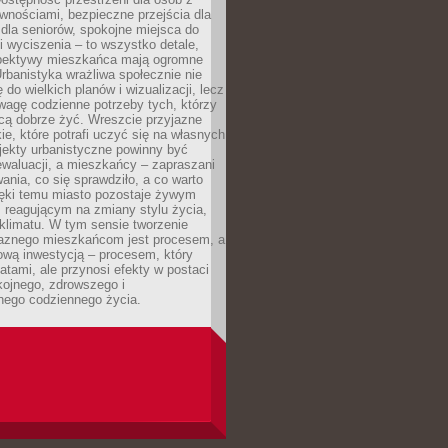
wnościami, bezpieczne przejścia dla
i dla seniorów, spokojne miejsca do
 wyciszenia – to wszystko detale,
spektywy mieszkańca mają ogromne
rbanistyka wrażliwa społecznie nie
 do wielkich planów i wizualizacji, lecz
wagę codzienne potrzeby tych, którzy
cą dobrze żyć. Wreszcie przyjazne
kie, które potrafi uczyć się na własnych
jekty urbanistyczne powinny być
waluacji, a mieszkańcy – zapraszani
nia, co się sprawdziło, a co warto
ięki temu miasto pozostaje żywym
 reagującym na zmiany stylu życia,
i klimatu. W tym sensie tworzenie
jaznego mieszkańcom jest procesem, a
ową inwestycją – procesem, który
atami, ale przynosi efekty w postaci
kojnego, zdrowszego i
ego codziennego życia.