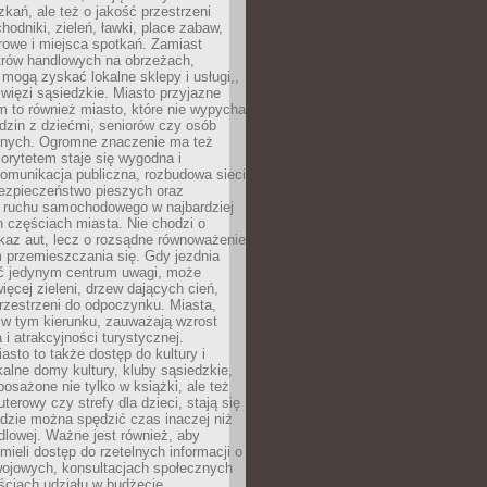
kań, ale też o jakość przestrzeni
hodniki, zieleń, ławki, place zabaw,
rowe i miejsca spotkań. Zamiast
ntrów handlowych na obrzeżach,
 mogą zyskać lokalne sklepy i usługi,,
 więzi sąsiedzkie. Miasto przyjazne
 to również miasto, które nie wypycha
dzin z dziećmi, seniorów czy osób
nych. Ogromne znaczenie ma też
riorytetem staje się wygodna i
omunikacja publiczna, rozbudowa sieci
bezpieczeństwo pieszych oraz
e ruchu samochodowego w najbardziej
 częściach miasta. Nie chodzi o
kaz aut, lecz o rozsądne równoważenie
 przemieszczania się. Gdy jezdnia
yć jedynym centrum uwagi, może
więcej zieleni, drzew dających cień,
przestrzeni do odpoczynku. Miasta,
 w tym kierunku, zauważają wzrost
 i atrakcyjności turystycznej.
asto to także dostęp do kultury i
kalne domy kultury, kluby sąsiedzkie,
yposażone nie tylko w książki, ale też
terowy czy strefy dla dzieci, stają się
dzie można spędzić czas inaczej niż
ndlowej. Ważne jest również, aby
ieli dostęp do rzetelnych informacji o
wojowych, konsultacjach społecznych
ściach udziału w budżecie