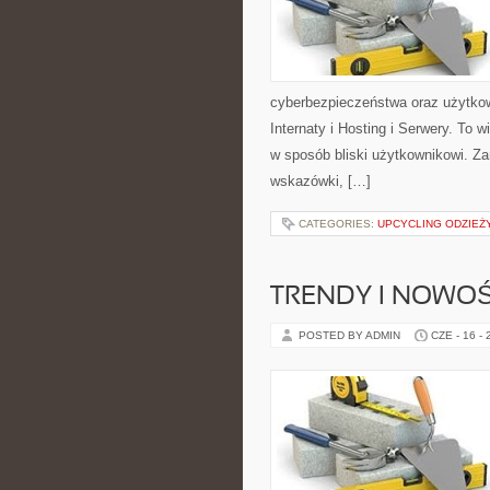
cyberbezpieczeństwa oraz użytkow
Internaty i Hosting i Serwery. To
w sposób bliski użytkownikowi. Za
wskazówki, […]
CATEGORIES:
UPCYCLING ODZIEŻ
TRENDY I NOWOŚ
POSTED BY ADMIN
CZE - 16 -