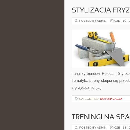
STYLIZACJA FRY
POSTED BY ADMIN
CZE - 19 -
i analizy trendów. Polecam Styliza
Tematyka strony skupia się przed
się wyłącznie […]
CATEGORIES:
MOTORYZACJA
TRENINGI NA SPA
POSTED BY ADMIN
CZE - 18 -