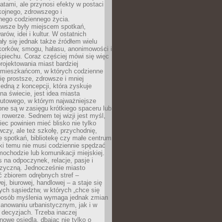
atami, ale przynosi efekty w postaci
kojnego, zdrowszego i
ego codziennego życia.
awsze były miejscem spotkań,
rów, idei i kultur. W ostatnich
ły się jednak także źródłem wielu
korków, smogu, hałasu, anonimowości i
piechu. Coraz częściej mówi się więc
projektowania miast bardziej
 mieszkańcom, w których codzienne
się prostsze, zdrowsze i mniej
Jedną z koncepcji, która zyskuje
na świecie, jest idea miasta
nutowego, w którym najważniejsze
pne są w zasięgu krótkiego spaceru lub
 rowerze. Sednem tej wizji jest myśl,
ec powinien mieć blisko nie tylko
czy, ale też szkołę, przychodnię,
e spotkań, bibliotekę czy małe centrum
ęki temu nie musi codziennie spędzać
ochodzie lub komunikacji miejskiej.
 na odpoczynek, relacje, pasje i
izyczną. Jednocześnie miasto
ć zbiorem odrębnych stref –
j, biurowej, handlowej – a staje się
nych sąsiedztw, w których „chce się
sposób myślenia wymaga jednak zmian
anowaniu urbanistycznym, jak i w
 decyzjach. Trzeba inaczej
nowe osiedla, dbając nie tylko o