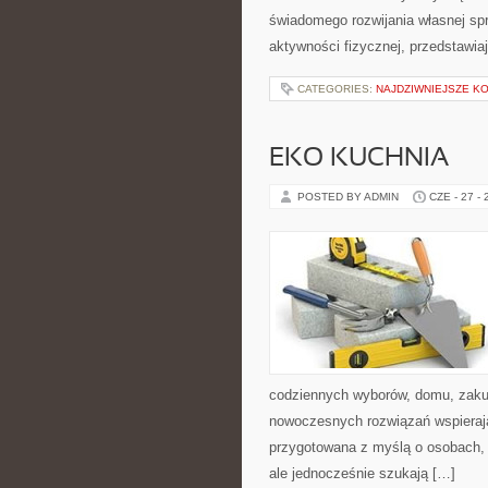
świadomego rozwijania własnej sp
aktywności fizycznej, przedstawia
CATEGORIES:
NAJDZIWNIEJSZE K
EKO KUCHNIA
POSTED BY ADMIN
CZE - 27 -
codziennych wyborów, domu, zakupó
nowoczesnych rozwiązań wspierają
przygotowana z myślą o osobach,
ale jednocześnie szukają […]