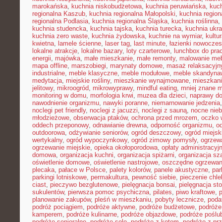
marokańska
,
kuchnia niskobudżetowa
,
kuchnia peruwiańska
,
kuch
regionalna Kaszub
,
kuchnia regionalna Małopolski
,
kuchnia region
regionalna Podlasia
,
kuchnia regionalna Śląska
,
kuchnia roślinna
,
kuchnia studencka
,
kuchnia tajska
,
kuchnia turecka
,
kuchnia ukr
kuchnia zero waste
,
kuchnia żydowska
,
kuchnie na wymiar
,
kultu
kwietna
,
lamele ścienne
,
laser tag
,
last minute
,
łazienki nowocze
lokalne atrakcje
,
lokalne bazary
,
loty czarterowe
,
lunchbox do pra
energii
,
majówka
,
małe mieszkanie
,
małe remonty
,
malowanie meb
mapa offline
,
marszobiegi
,
marynaty domowe
,
masaż relaksacyjn
industrialne
,
meble klasyczne
,
meble modułowe
,
meble skandyna
medytacja
,
miejskie rośliny
,
mieszkanie wynajmowane
,
mieszkani
jelitowy
,
mikroogród
,
mikrowyprawy
,
mindful eating
,
mniej znane m
monitoring w domu
,
morfologia krwi
,
muzea dla dzieci
,
naprawy d
nawodnienie organizmu
,
nawyki poranne
,
niemarnowanie jedzenia
noclegi pet friendly
,
noclegi z jacuzzi
,
noclegi z sauną
,
nocne nie
młodzieżowe
,
obserwacja ptaków
,
ochrona przed mrozem
,
oczko 
oddech przeponowy
,
odnawianie drewna
,
odporność organizmu
,
o
outdoorowa
,
odżywianie seniorów
,
ogród deszczowy
,
ogród miejsk
wertykalny
,
ogród wypoczynkowy
,
ogród zimowy pomysły
,
ogrzew
ogrzewanie miejskie
,
opieka okołoporodowa
,
opłaty administracyj
domowa
,
organizacja kuchni
,
organizacja spiżarni
,
organizacja sz
oświetlenie domowe
,
oświetlenie nastrojowe
,
oszczędne ogrzewan
plecaka
,
pałace w Polsce
,
palety kolorów
,
panele akustyczne
,
par
parkingi lotniskowe
,
permakultura
,
pewność siebie
,
pieczenie chl
ciast
,
pieczywo bezglutenowe
,
pielęgnacja bonsai
,
pielęgnacja st
sukulentów
,
pierwsza pomoc psychiczna
,
pilates
,
piwo kraftowe
,
planowanie zakupów
,
pleśń w mieszkaniu
,
pobyty lecznicze
,
poda
podróż pociągiem
,
podróże aktywne
,
podróże budżetowe
,
podróże
kamperem
,
podróże kulinarne
,
podróże objazdowe
,
podróże poślu
podróże senioralne
,
podróże solo
,
podróże z kotem
,
podróże z pr