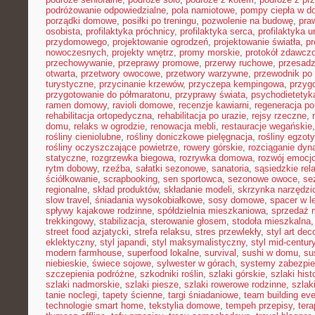
podróżowanie odpowiedzialne
,
pola namiotowe
,
pompy ciepła w 
porządki domowe
,
posiłki po treningu
,
pozwolenie na budowę
,
pra
osobista
,
profilaktyka próchnicy
,
profilaktyka serca
,
profilaktyka 
przydomowego
,
projektowanie ogrodzeń
,
projektowanie światła
,
pr
nowoczesnych
,
projekty wnętrz
,
promy morskie
,
protokół zdawczo
przechowywanie
,
przeprawy promowe
,
przerwy ruchowe
,
przesadz
otwarta
,
przetwory owocowe
,
przetwory warzywne
,
przewodnik po
turystyczne
,
przycinanie krzewów
,
przyczepa kempingowa
,
przyg
przygotowanie do półmaratonu
,
przyprawy świata
,
psychodietetyk
ramen domowy
,
ravioli domowe
,
recenzje kawiarni
,
regeneracja po
rehabilitacja ortopedyczna
,
rehabilitacja po urazie
,
rejsy rzeczne
,
domu
,
relaks w ogrodzie
,
renowacja mebli
,
restauracje wegańskie
rośliny cieniolubne
,
rośliny doniczkowe pielęgnacja
,
rośliny egzot
rośliny oczyszczające powietrze
,
rowery górskie
,
rozciąganie dy
statyczne
,
rozgrzewka biegowa
,
rozrywka domowa
,
rozwój emocj
rytm dobowy
,
rzeźba
,
sałatki sezonowe
,
sanatoria
,
sąsiedzkie rel
ściółkowanie
,
scrapbooking
,
sen sportowca
,
sezonowe owoce
,
se
regionalne
,
skład produktów
,
składanie modeli
,
skrzynka narzędzi
slow travel
,
śniadania wysokobiałkowe
,
sosy domowe
,
spacer w l
spływy kajakowe rodzinne
,
spółdzielnia mieszkaniowa
,
sprzedaż 
trekkingowy
,
stabilizacja
,
sterowanie głosem
,
stodoła mieszkalna
street food azjatycki
,
strefa relaksu
,
stres przewlekły
,
styl art dec
eklektyczny
,
styl japandi
,
styl maksymalistyczny
,
styl mid-centur
modern farmhouse
,
superfood lokalne
,
survival
,
sushi w domu
,
su
niebieskie
,
świece sojowe
,
sylwester w górach
,
systemy zabezpi
szczepienia podróżne
,
szkodniki roślin
,
szlaki górskie
,
szlaki his
szlaki nadmorskie
,
szlaki piesze
,
szlaki rowerowe rodzinne
,
szlak
tanie noclegi
,
tapety ścienne
,
targi śniadaniowe
,
team building ev
technologie smart home
,
tekstylia domowe
,
tempeh przepisy
,
tera