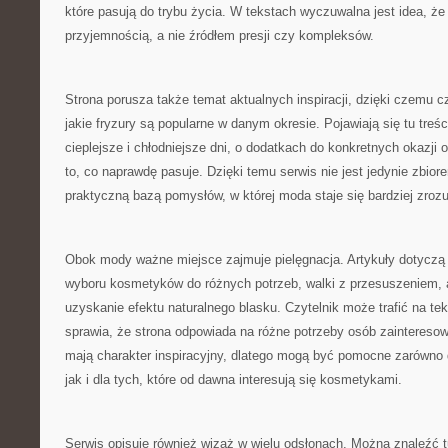
które pasują do trybu życia. W tekstach wyczuwalna jest idea, że
przyjemnością, a nie źródłem presji czy kompleksów.
Strona porusza także temat aktualnych inspiracji, dzięki czemu c
jakie fryzury są popularne w danym okresie. Pojawiają się tu treści
cieplejsze i chłodniejsze dni, o dodatkach do konkretnych okazji o
to, co naprawdę pasuje. Dzięki temu serwis nie jest jedynie zbior
praktyczną bazą pomysłów, w której moda staje się bardziej zroz
Obok mody ważne miejsce zajmuje pielęgnacja. Artykuły dotyczą 
wyboru kosmetyków do różnych potrzeb, walki z przesuszeniem,
uzyskanie efektu naturalnego blasku. Czytelnik może trafić na tek
sprawia, że strona odpowiada na różne potrzeby osób zainteresow
mają charakter inspiracyjny, dlatego mogą być pomocne zarówno 
jak i dla tych, które od dawna interesują się kosmetykami.
Serwis opisuje również wizaż w wielu odsłonach. Można znaleźć t