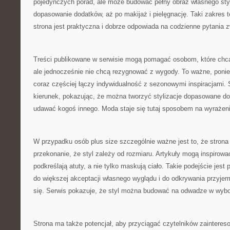
pojedynczych porad, ale może budować pełny obraz własnego styl
dopasowanie dodatków, aż po makijaż i pielęgnację. Taki zakres 
strona jest praktyczna i dobrze odpowiada na codzienne pytania
Treści publikowane w serwisie mogą pomagać osobom, które chcą
ale jednocześnie nie chcą rezygnować z wygody. To ważne, pon
coraz częściej łączy indywidualność z sezonowymi inspiracjami. S
kierunek, pokazując, że można tworzyć stylizacje dopasowane do 
udawać kogoś innego. Moda staje się tutaj sposobem na wyrażen
W przypadku osób plus size szczególnie ważne jest to, że stro
przekonanie, że styl zależy od rozmiaru. Artykuły mogą inspirowa
podkreślają atuty, a nie tylko maskują ciało. Takie podejście jes
do większej akceptacji własnego wyglądu i do odkrywania przyjem
się. Serwis pokazuje, że styl można budować na odwadze w wybo
Strona ma także potencjał, aby przyciągać czytelników zainter