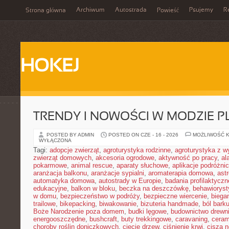
Archiwum
Autostrada
Psujemy
R
Strona główna
Powieść
HOKEJ
TRENDY I NOWOŚCI W MODZIE PL
POSTED BY ADMIN
POSTED ON CZE - 16 - 2026
MOŻLIWOŚĆ 
WYŁĄCZONA
Tagi:
adopcje zwierząt
,
agroturystyka rodzinne
,
agroturystyka z 
zwierząt domowych
,
akcesoria ogrodowe
,
aktywność po pracy
,
al
pokarmowe
,
animal rescue
,
aparaty słuchowe
,
aplikacje podróżni
aranżacja balkonu
,
aranżacje sypialni
,
aromaterapia domowa
,
ast
automatyka domowa
,
autostrady w Europie
,
badania profilaktyczn
edukacyjne
,
balkon w bloku
,
beczka na deszczówkę
,
behawioryst
w domu
,
bezpieczeństwo w podróży
,
bezpieczne wiercenie
,
biega
trailowe
,
bikepacking
,
biwakowanie
,
bizuteria handmade
,
ból bark
Boże Narodzenie poza domem
,
budki lęgowe
,
budownictwo drewn
energooszczędne
,
bushcraft
,
buty trekkingowe
,
caravaning
,
ceram
choroby roślin doniczkowych
,
cięcie drzew
,
ciśnienie krwi
,
cisza 