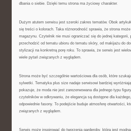
dbania o siebie. Dzięki temu strona ma życiowy charakter.
Dużym atutem serwisu jest szeroki zakres tematów. Obok artykuł
się treści o kolorach. Taka różnorodność sprawia, że strona może
magazynu. Czytelnik nie musi ograniczać się do jednej kategori
przechodzić od tematu ubioru do tematu skóry, od makijażu do do
stylizacji na konkretną porę roku. To sprawia, że serwis jest wie
wiele pytań związanych z wyglądem.
Strona może być szczególnie wartościowa dla osób, które szukaj
sylwetki. Tematyka plus size nadaje serwisowi bardziej wyróżniaj
pokazuje, że moda nie jest zarezerwowana dla jednego typu figur
czytelników w odkrywaniu, że elegancja są dostępne dla każdego, 
odpowiednie fasony. To podejście buduje atmosferę otwartości, k
związanych z wyglądem.
Serwis może inspirować do tworzenia garderoby, która jest modn