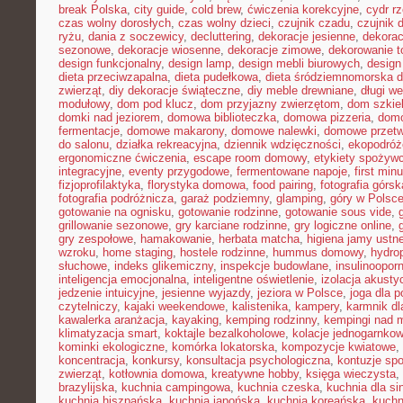
break Polska
,
city guide
,
cold brew
,
ćwiczenia korekcyjne
,
cydr r
czas wolny dorosłych
,
czas wolny dzieci
,
czujnik czadu
,
czujnik
ryżu
,
dania z soczewicy
,
decluttering
,
dekoracje jesienne
,
dekorac
sezonowe
,
dekoracje wiosenne
,
dekoracje zimowe
,
dekorowanie t
design funkcjonalny
,
design lamp
,
design mebli biurowych
,
design
dieta przeciwzapalna
,
dieta pudełkowa
,
dieta śródziemnomorska d
zwierząt
,
diy dekoracje świąteczne
,
diy meble drewniane
,
długi w
modułowy
,
dom pod klucz
,
dom przyjazny zwierzętom
,
dom szkie
domki nad jeziorem
,
domowa biblioteczka
,
domowa pizzeria
,
domo
fermentacje
,
domowe makarony
,
domowe nalewki
,
domowe przetw
do salonu
,
działka rekreacyjna
,
dziennik wdzięczności
,
ekopodróż
ergonomiczne ćwiczenia
,
escape room domowy
,
etykiety spożyw
integracyjne
,
eventy przygodowe
,
fermentowane napoje
,
first min
fizjoprofilaktyka
,
florystyka domowa
,
food pairing
,
fotografia górsk
fotografia podróżnicza
,
garaż podziemny
,
glamping
,
góry w Polsc
gotowanie na ognisku
,
gotowanie rodzinne
,
gotowanie sous vide
,
grillowanie sezonowe
,
gry karciane rodzinne
,
gry logiczne online
,
gry zespołowe
,
hamakowanie
,
herbata matcha
,
higiena jamy ustne
wzroku
,
home staging
,
hostele rodzinne
,
hummus domowy
,
hydro
słuchowe
,
indeks glikemiczny
,
inspekcje budowlane
,
insulinoopor
inteligencja emocjonalna
,
inteligentne oświetlenie
,
izolacja akusty
jedzenie intuicyjne
,
jesienne wyjazdy
,
jeziora w Polsce
,
joga dla 
czytelniczy
,
kajaki weekendowe
,
kalistenika
,
kampery
,
karmnik dl
kawalerka aranżacja
,
kayaking
,
kemping rodzinny
,
kempingi nad 
klimatyzacja smart
,
koktajle bezalkoholowe
,
kolacje jednogarnko
kominki ekologiczne
,
komórka lokatorska
,
kompozycje kwiatowe
,
koncentracja
,
konkursy
,
konsultacja psychologiczna
,
kontuzje sp
zwierząt
,
kotłownia domowa
,
kreatywne hobby
,
księga wieczysta
,
brazylijska
,
kuchnia campingowa
,
kuchnia czeska
,
kuchnia dla sin
kuchnia hiszpańska
,
kuchnia japońska
,
kuchnia koreańska
,
kuchn