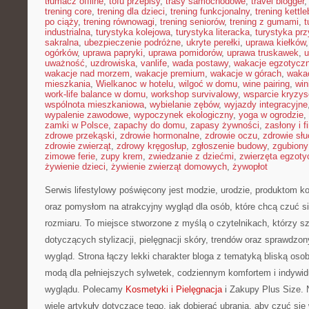
tłumacz offline
,
tofu przepisy
,
trasy samochodowe
,
travel blogger
trening core
,
trening dla dzieci
,
trening funkcjonalny
,
trening kettle
po ciąży
,
trening równowagi
,
trening seniorów
,
trening z gumami
,
t
industrialna
,
turystyka kolejowa
,
turystyka literacka
,
turystyka prz
sakralna
,
ubezpieczenie podróżne
,
ukryte perełki
,
uprawa kiełków
ogórków
,
uprawa papryki
,
uprawa pomidorów
,
uprawa truskawek
,
u
uważność
,
uzdrowiska
,
vanlife
,
wada postawy
,
wakacje egzotycz
wakacje nad morzem
,
wakacje premium
,
wakacje w górach
,
waka
mieszkania
,
Wielkanoc w hotelu
,
wilgoć w domu
,
wine pairing
,
win
work-life balance w domu
,
workshop survivalowy
,
wsparcie kryzy
wspólnota mieszkaniowa
,
wybielanie zębów
,
wyjazdy integracyjne
wypalenie zawodowe
,
wypoczynek ekologiczny
,
yoga w ogrodzie
,
zamki w Polsce
,
zapachy do domu
,
zapasy żywności
,
zasłony i f
zdrowe przekąski
,
zdrowie hormonalne
,
zdrowie oczu
,
zdrowie sł
zdrowie zwierząt
,
zdrowy kręgosłup
,
zgłoszenie budowy
,
zgubiony
zimowe ferie
,
zupy krem
,
zwiedzanie z dziećmi
,
zwierzęta egzoty
żywienie dzieci
,
żywienie zwierząt domowych
,
żywopłot
Serwis lifestylowy poświęcony jest modzie, urodzie, produktom 
oraz pomysłom na atrakcyjny wygląd dla osób, które chcą czuć si
rozmiaru. To miejsce stworzone z myślą o czytelnikach, którzy s
dotyczących stylizacji, pielęgnacji skóry, trendów oraz sprawdz
wygląd. Strona łączy lekki charakter bloga z tematyką bliską osob
modą dla pełniejszych sylwetek, codziennym komfortem i indywi
wyglądu. Polecamy
Kosmetyki i Pielęgnacja
i Zakupy Plus Size. 
wiele artykuły dotyczące tego, jak dobierać ubrania, aby czuć s