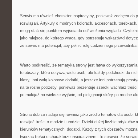
Serwis ma również charakter inspiracyjny, ponieważ zachęca do
rozwiązań. Artykuły o modnych kolorach, akcesoriach, torebkach,
mogą stać się punktem wyjścia do odświeżenia wyglądu. Czyteln
jako miejsce, do którego wraca, gdy potrzebuje wskazówki dotyczą
że serwis ma potencjał, aby pełnić rolę codziennego przewodnika.
Warto podkreślić, że tematyka strony jest łatwa do wykorzystania
to obszary, które dotyczą wielu osób, ale każdy podchodzi do nich
klasy, inni wolą kolorowe dodatki, a jeszcze inni potrzebują pros
na te różne potrzeby, ponieważ prezentuje szeroki wachlarz treści
po makijaż na większe wyjście, od pielęgnacji skóry po modne ak
Strona dobrze nadaje się również jako źródło tematów dla osób, k
rozwijać treści o modzie i urodzie. Dzięki dużej liczbie artykułów
kierunków tematycznych: dodatki. Każdy z tych obszarów można 
tworząc treści o charakterze inspiracyjnym. To sprawia, że serwis