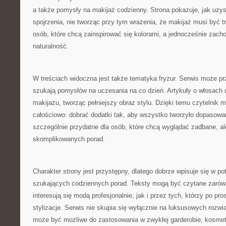
a także pomysły na makijaż codzienny. Strona pokazuje, jak uzy
spojrzenia, nie tworząc przy tym wrażenia, że makijaż musi być t
osób, które chcą zainspirować się kolorami, a jednocześnie zacho
naturalność.
W treściach widoczna jest także tematyka fryzur. Serwis może pr
szukają pomysłów na uczesania na co dzień. Artykuły o włosach 
makijażu, tworząc pełniejszy obraz stylu. Dzięki temu czytelnik
całościowo: dobrać dodatki tak, aby wszystko tworzyło dopasowa
szczególnie przydatne dla osób, które chcą wyglądać zadbane, ale
skomplikowanych porad.
Charakter strony jest przystępny, dlatego dobrze wpisuje się w po
szukających codziennych porad. Teksty mogą być czytane zarówn
interesują się modą profesjonalnie, jak i przez tych, którzy po p
stylizacje. Serwis nie skupia się wyłącznie na luksusowych rozwi
może być możliwe do zastosowania w zwykłej garderobie, kosmet