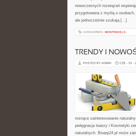
nowoczesnych rozwiązań wspierają
przygotowana z myślą o osobach,
ale jednocześnie szukają […]
CATEGORIES:
MONTRAVELS
TRENDY I NOWOŚ
POSTED BY ADMIN
CZE - 20 -
rosnące zainteresowanie naturaln
pielęgnacja twarzy i Kosmetyki z
naturalnych. Bioarp24.pl może zai