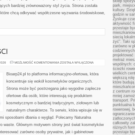
sklep spożyw
park, miejsc
cych bardziej zrównoważony styl życia. Strona została
kultury. Dzi
 które chcą odkrywać współczesne wyzwania środowiskowe,
godzin w sam
Zyskuje czas
aktywność f
przestaje by
mieszkaniowe
siecią lokal
żyć”. Taki 
zarówno w pl
codziennych
CI
projektować 
metraż miesz
TRENDY
 2026
MOŻLIWOŚĆ KOMENTOWANIA
ZOSTAŁA WYŁĄCZONA
wspólnych: c
I
ścieżki rowe
NOWOŚCI
wielkich ce
Bioarp24.pl to platforma informacyjno-ofertowa, która
większą rolę
koncentruje się wokół kosmetyków organicznych.
które budują
mieszkańcom
Strona może być postrzegana jako wygodne zaplecze
z centrum ro
ofertowe dla osób, które interesują się produktem
mniej zamoż
transport. P
kosmetycznym o bardziej tradycyjnym, ziołowym lub
punktualna k
rowerowej, 
naturalnym charakterze. To serwis, która wpisuje się w
ograniczani
ymi sposobami dbania o wygląd. Polecamy Naturalna
zatłoczonych
całkowity za
ero waste. Głównym motywem strony jest świat kosmetyków
różnych form
nteresować zarówno osoby prywatne, jak i gabinetowe
przestaje b