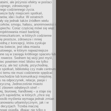
atami, ale przynosi efekty w postaci
kojnego, zdrowszego i
ego codziennego życia.
awsze były miejscem spotkań,
rów, idei i kultur. W ostatnich
ły się jednak także źródłem wielu
korków, smogu, hałasu, anonimowości i
piechu. Coraz częściej mówi się więc
projektowania miast bardziej
 mieszkańcom, w których codzienne
się prostsze, zdrowsze i mniej
Jedną z koncepcji, która zyskuje
na świecie, jest idea miasta
nutowego, w którym najważniejsze
pne są w zasięgu krótkiego spaceru lub
 rowerze. Sednem tej wizji jest myśl,
ec powinien mieć blisko nie tylko
czy, ale też szkołę, przychodnię,
e spotkań, bibliotekę czy małe centrum
ęki temu nie musi codziennie spędzać
ochodzie lub komunikacji miejskiej.
 na odpoczynek, relacje, pasje i
izyczną. Jednocześnie miasto
ć zbiorem odrębnych stref –
j, biurowej, handlowej – a staje się
nych sąsiedztw, w których „chce się
sposób myślenia wymaga jednak zmian
anowaniu urbanistycznym, jak i w
 decyzjach. Trzeba inaczej
nowe osiedla, dbając nie tylko o