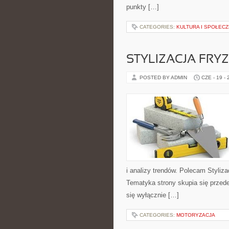
punkty […]
CATEGORIES:
KULTURA I SPOŁEC
STYLIZACJA FRY
POSTED BY ADMIN
CZE - 19 -
i analizy trendów. Polecam Styliza
Tematyka strony skupia się przed
się wyłącznie […]
CATEGORIES:
MOTORYZACJA