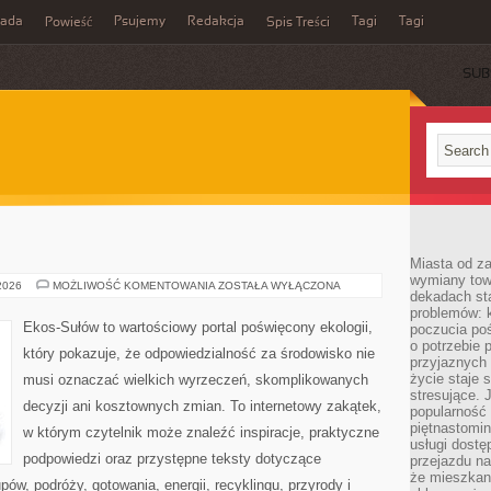
rada
Psujemy
Redakcja
Tagi
Tagi
Powieść
Spis Treści
SUB
Miasta od z
wymiany towa
EKO
 2026
MOŻLIWOŚĆ KOMENTOWANIA
ZOSTAŁA WYŁĄCZONA
dekadach sta
KUCHNIA
problemów: 
Ekos-Sułów to wartościowy portal poświęcony ekologii,
poczucia poś
o potrzebie 
który pokazuje, że odpowiedzialność za środowisko nie
przyjaznych
życie staje 
musi oznaczać wielkich wyrzeczeń, skomplikowanych
stresujące. 
decyzji ani kosztownych zmian. To internetowy zakątek,
popularność 
piętnastomi
w którym czytelnik może znaleźć inspiracje, praktyczne
usługi dostę
podpowiedzi oraz przystępne teksty dotyczące
przejazdu na
że mieszkani
w, podróży, gotowania, energii, recyklingu, przyrody i