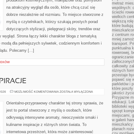
produktom kosmetycznym, makijażowi oraz pomysłom
SIZE
metraż miesz
na atrakcyjny wygląd dla osób, które chcą czuć się
wspólnych: c
ścieżki rowe
dobrze niezależnie od rozmiaru. To miejsce stworzone z
wielkich ce
większą rolę
myślą o czytelnikach, którzy szukają prostych porad
które budują
dotyczących stylizacji, pielęgnacji skóry, trendów oraz
mieszkańcom
z centrum ro
wygląd. Strona łączy lekki charakter bloga z tematyką
mniej zamoż
ię modą dla pełniejszych sylwetek, codziennym komfortem i
transport. P
punktualna k
lądu. Polecamy […]
rowerowej, 
ograniczani
zatłoczonych
IEKÓW
całkowity za
różnych form
przestaje b
pojawić się 
PIRACJE
parkletów i 
które poszły
ZAPACHOWE
 2026
MOŻLIWOŚĆ KOMENTOWANIA
ZOSTAŁA WYŁĄCZONA
jakości życia
INSPIRACJE
Przyjazne mi
edukacji. Lo
Orientalno-przyprawowy charakter tej strony sprawia, że
biblioteki w
jest to portal stworzony z myślą o osobach, które
sprzęt kompu
miejscami, g
odkrywają intensywne aromaty, nieoczywiste smaki i
w galerii ha
mieszkańcy m
kulinarne inspiracje z różnych stron świata. To
planach roz
internetowa przestrzeń, która może zainteresować
czy możliwo