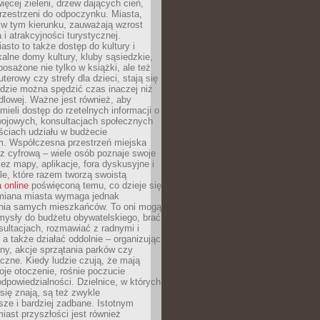
więcej zieleni, drzew dających cień,
przestrzeni do odpoczynku. Miasta,
 w tym kierunku, zauważają wzrost
 i atrakcyjności turystycznej.
asto to także dostęp do kultury i
kalne domy kultury, kluby sąsiedzkie,
yposażone nie tylko w książki, ale też
terowy czy strefy dla dzieci, stają się
dzie można spędzić czas inaczej niż
ndlowej. Ważne jest również, aby
ieli dostęp do rzetelnych informacji o
wojowych, konsultacjach społecznych
ściach udziału w budżecie
m. Współczesna przestrzeń miejska
 z cyfrową – wiele osób poznaje swoje
ez mapy, aplikacje, fora dyskusyjne i
ale, które razem tworzą swoistą
 online
poświęconą temu, co dzieje się
Zmiana miasta wymaga jednak
ia samych mieszkańców. To oni mogą
mysły do budżetu obywatelskiego, brać
sultacjach, rozmawiać z radnymi i
 a także działać oddolnie – organizując
yny, akcje sprzątania parków czy
czne. Kiedy ludzie czują, że mają
je otoczenie, rośnie poczucie
odpowiedzialności. Dzielnice, w których
ię znają, są też zwykle
sze i bardziej zadbane. Istotnym
ast przyszłości jest również