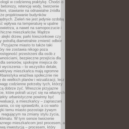
ologii w codzienną praktykę. Chodzi o
 betonozy, retencję wody, tworzenie
eleni, stawianie na odnawialne źródła
akże projektowanie budynków
dnych. Zieleń nie jest jedynie ozdobą
ść wpływa na temperaturę w upalne
powietrza, a nawet na samopoczucie i
chiczne mieszkańców. Mądrze
alejki drzew, parki kieszonkowe czy
y potrafią diametralnie zmienić odbiór
. Przyjazne miasto to także taki
óry nie zostawia nikogo poza
ostępność przestrzeni dla osób z
wnościami, bezpieczne przejścia dla
i dla seniorów, spokojne miejsca do
 wyciszenia – to wszystko detale,
spektywy mieszkańca mają ogromne
rbanistyka wrażliwa społecznie nie
 do wielkich planów i wizualizacji, lecz
wagę codzienne potrzeby tych, którzy
cą dobrze żyć. Wreszcie przyjazne
kie, które potrafi uczyć się na własnych
jekty urbanistyczne powinny być
waluacji, a mieszkańcy – zapraszani
nia, co się sprawdziło, a co warto
ięki temu miasto pozostaje żywym
 reagującym na zmiany stylu życia,
i klimatu. W tym sensie tworzenie
jaznego mieszkańcom jest procesem, a
ową inwestycją – procesem, który