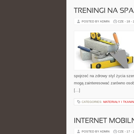
TRENINGI NA SPA
POSTED BY ADMIN
CZE - 18 -
spojrzeć na zdrowy styl życia szer
mogą zainteresować zarówno osoby
[…]
CATEGORIES:
MATERIAŁY I TKANI
INTERNET MOBILN
POSTED BY ADMIN
CZE - 17 -