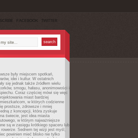
SCRIBE
FACEBOOK
TWITTER
awsze były miejscem spotkań,
rów, idei i kultur. W ostatnich
ły się jednak także źródłem wielu
korków, smogu, hałasu, anonimowości i
piechu. Coraz częściej mówi się więc
projektowania miast bardziej
 mieszkańcom, w których codzienne
się prostsze, zdrowsze i mniej
Jedną z koncepcji, która zyskuje
na świecie, jest idea miasta
nutowego, w którym najważniejsze
pne są w zasięgu krótkiego spaceru lub
 rowerze. Sednem tej wizji jest myśl,
ec powinien mieć blisko nie tylko