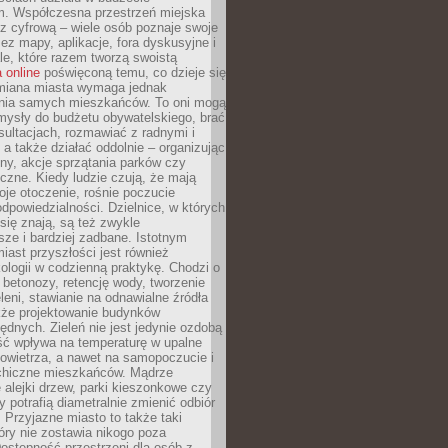
m. Współczesna przestrzeń miejska
 z cyfrową – wiele osób poznaje swoje
ez mapy, aplikacje, fora dyskusyjne i
ale, które razem tworzą swoistą
 online
poświęconą temu, co dzieje się
Zmiana miasta wymaga jednak
ia samych mieszkańców. To oni mogą
mysły do budżetu obywatelskiego, brać
sultacjach, rozmawiać z radnymi i
 a także działać oddolnie – organizując
yny, akcje sprzątania parków czy
czne. Kiedy ludzie czują, że mają
je otoczenie, rośnie poczucie
odpowiedzialności. Dzielnice, w których
ię znają, są też zwykle
sze i bardziej zadbane. Istotnym
ast przyszłości jest również
ologii w codzienną praktykę. Chodzi o
 betonozy, retencję wody, tworzenie
eleni, stawianie na odnawialne źródła
akże projektowanie budynków
dnych. Zieleń nie jest jedynie ozdobą
ść wpływa na temperaturę w upalne
powietrza, a nawet na samopoczucie i
chiczne mieszkańców. Mądrze
alejki drzew, parki kieszonkowe czy
y potrafią diametralnie zmienić odbiór
. Przyjazne miasto to także taki
óry nie zostawia nikogo poza
ostępność przestrzeni dla osób z