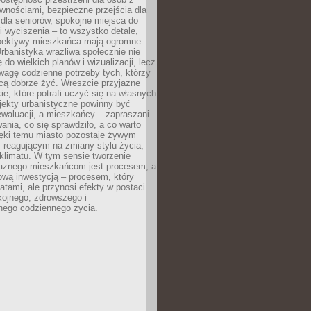
wnościami, bezpieczne przejścia dla
i dla seniorów, spokojne miejsca do
 wyciszenia – to wszystko detale,
spektywy mieszkańca mają ogromne
rbanistyka wrażliwa społecznie nie
 do wielkich planów i wizualizacji, lecz
wagę codzienne potrzeby tych, którzy
cą dobrze żyć. Wreszcie przyjazne
kie, które potrafi uczyć się na własnych
jekty urbanistyczne powinny być
waluacji, a mieszkańcy – zapraszani
nia, co się sprawdziło, a co warto
ięki temu miasto pozostaje żywym
 reagującym na zmiany stylu życia,
i klimatu. W tym sensie tworzenie
jaznego mieszkańcom jest procesem, a
ową inwestycją – procesem, który
atami, ale przynosi efekty w postaci
kojnego, zdrowszego i
ego codziennego życia.