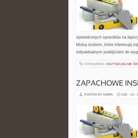
sprawdzonych sposobów na lepszy 
bliską osobom, które interesują s
indywidualnym podejściem do wyg
CATEGORIES:
OCZYSZCZALNIE ŚC
ZAPACHOWE INS
POSTED BY ADMIN
CZE - 13 -