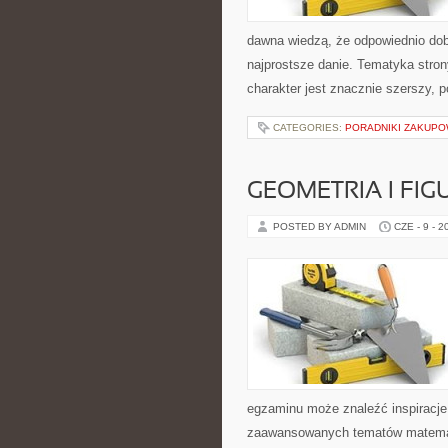
dawna wiedzą, że odpowiednio dob
najprostsze danie. Tematyka stron
charakter jest znacznie szerszy, 
CATEGORIES:
PORADNIKI ZAKUP
GEOMETRIA I FIG
POSTED BY ADMIN
CZE - 9 - 2
egzaminu może znaleźć inspiracje
zaawansowanych tematów matemat