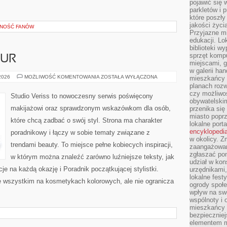
pojawić się 
parkletów i 
które poszły
jakości życia
ZNOŚĆ FANÓW
Przyjazne mi
edukacji. Lo
biblioteki w
sprzęt kompu
ZUR
miejscami, g
w galerii ha
STYLIZACJA
 2026
MOŻLIWOŚĆ KOMENTOWANIA
ZOSTAŁA WYŁĄCZONA
mieszkańcy m
FRYZUR
planach roz
czy możliwo
Studio Veriss to nowoczesny serwis poświęcony
obywatelski
makijażowi oraz sprawdzonym wskazówkom dla osób,
przenika się
miasto poprz
które chcą zadbać o swój styl. Strona ma charakter
lokalne port
encyklopedia
poradnikowy i łączy w sobie tematy związane z
w okolicy. 
trendami beauty. To miejsce pełne kobiecych inspiracji,
zaangażowan
zgłaszać po
w którym można znaleźć zarówno luźniejsze teksty, jak
udział w kon
cje na każdą okazję i Poradnik początkującej stylistki.
urzędnikami,
lokalne fest
e wszystkim na kosmetykach kolorowych, ale nie ogranicza
ogrody społe
wpływ na swo
wspólnoty i 
mieszkańcy s
bezpieczniej
elementem mi