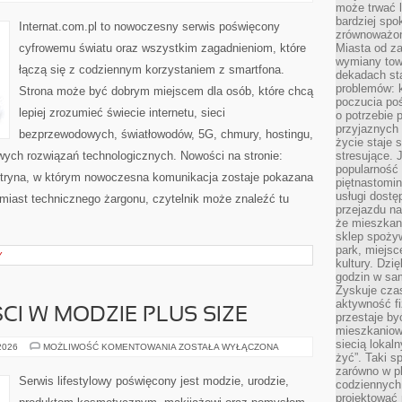
MOBILNY
może trwać l
I
bardziej spo
5G
Internat.com.pl to nowoczesny serwis poświęcony
zrównoważon
cyfrowemu światu oraz wszystkim zagadnieniom, które
Miasta od z
wymiany towa
łączą się z codziennym korzystaniem z smartfona.
dekadach sta
problemów: 
Strona może być dobrym miejscem dla osób, które chcą
poczucia poś
lepiej zrozumieć świecie internetu, sieci
o potrzebie 
przyjaznych
bezprzewodowych, światłowodów, 5G, chmury, hostingu,
życie staje 
ych rozwiązań technologicznych. Nowości na stronie:
stresujące. 
popularność 
 witryna, w którym nowoczesna komunikacja zostaje pokazana
piętnastomi
usługi dostę
miast technicznego żargonu, czytelnik może znaleźć tu
przejazdu na
że mieszkani
sklep spożyw
park, miejsc
Y
kultury. Dzi
godzin w sam
Zyskuje czas
aktywność f
CI W MODZIE PLUS SIZE
przestaje by
mieszkaniowe
siecią lokal
TRENDY
 2026
MOŻLIWOŚĆ KOMENTOWANIA
ZOSTAŁA WYŁĄCZONA
I
żyć”. Taki 
NOWOŚCI
zarówno w pl
W
Serwis lifestylowy poświęcony jest modzie, urodzie,
codziennych
MODZIE
PLUS
projektować 