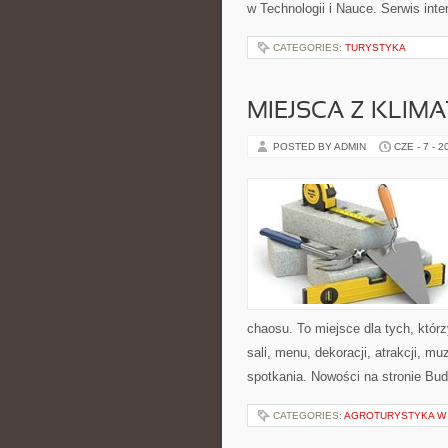
w Technologii i Nauce. Serwis int
CATEGORIES:
TURYSTYKA
MIEJSCA Z KLIM
POSTED BY ADMIN
CZE - 7 - 2
chaosu. To miejsce dla tych, kt
sali, menu, dekoracji, atrakcji, m
spotkania. Nowości na stronie Bud
CATEGORIES:
AGROTURYSTYKA W