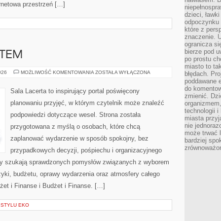
ernetowa przestrzeń […]
niepełnospra
dzieci, ławk
odpoczynku i
które z per
znaczenie. U
ogranicza się
bierze pod u
ATEM
po prostu ch
miasto to ta
MIEJSCA
026
MOŻLIWOŚĆ KOMENTOWANIA
ZOSTAŁA WYŁĄCZONA
błędach. Pro
Z
poddawane e
KLIMATEM
do komentowa
Sala Lacerta to inspirujący portal poświęcony
zmienić. Dz
planowaniu przyjęć, w którym czytelnik może znaleźć
organizmem,
technologii 
podpowiedzi dotyczące wesel. Strona została
miasta przy
nie jednoraz
przygotowana z myślą o osobach, które chcą
może trwać l
zaplanować wydarzenie w sposób spokojny, bez
bardziej spo
zrównoważon
przypadkowych decyzji, pośpiechu i organizacyjnego
órzy szukają sprawdzonych pomysłów związanych z wyborem
uzyki, budżetu, oprawy wydarzenia oraz atmosfery całego
żet i Finanse i Budżet i Finanse. […]
 STYLU EKO