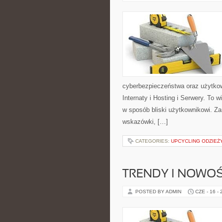
cyberbezpieczeństwa oraz użytkow
Internaty i Hosting i Serwery. To
w sposób bliski użytkownikowi. Za
wskazówki, […]
CATEGORIES:
UPCYCLING ODZIEŻ
TRENDY I NOWOŚ
POSTED BY ADMIN
CZE - 16 -