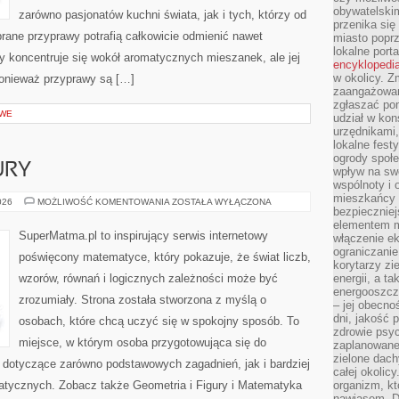
obywatelski
zarówno pasjonatów kuchni świata, jak i tych, którzy od
przenika się
rane przyprawy potrafią całkowicie odmienić nawet
miasto poprz
lokalne port
y koncentruje się wokół aromatycznych mieszanek, ale jej
encyklopedia
w okolicy. 
ponieważ przyprawy są […]
zaangażowan
zgłaszać po
OWE
udział w kon
urzędnikami,
lokalne fest
ogrody społe
URY
wpływ na swo
wspólnoty i 
mieszkańcy s
GEOMETRIA
026
MOŻLIWOŚĆ KOMENTOWANIA
ZOSTAŁA WYŁĄCZONA
bezpieczniej
I
FIGURY
elementem mi
SuperMatma.pl to inspirujący serwis internetowy
włączenie ek
ograniczanie
poświęcony matematyce, który pokazuje, że świat liczb,
korytarzy zi
wzorów, równań i logicznych zależności może być
energii, a t
energooszczę
zrozumiały. Strona została stworzona z myślą o
– jej obecno
dni, jakość 
osobach, które chcą uczyć się w spokojny sposób. To
zdrowie psy
miejsce, w którym osoba przygotowująca się do
zaplanowane 
zielone dach
 dotyczące zarówno podstawowych zagadnień, jak i bardziej
całej okolicy
ycznych. Zobacz także Geometria i Figury i Matematyka
organizm, kt
nawiasem. D