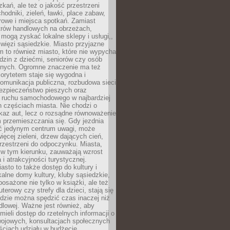
kań, ale też o jakość przestrzeni
hodniki, zieleń, ławki, place zabaw,
rowe i miejsca spotkań. Zamiast
ntrów handlowych na obrzeżach,
 mogą zyskać lokalne sklepy i usługi,,
 więzi sąsiedzkie. Miasto przyjazne
 to również miasto, które nie wypycha
dzin z dziećmi, seniorów czy osób
nych. Ogromne znaczenie ma też
riorytetem staje się wygodna i
omunikacja publiczna, rozbudowa sieci
bezpieczeństwo pieszych oraz
e ruchu samochodowego w najbardziej
 częściach miasta. Nie chodzi o
kaz aut, lecz o rozsądne równoważenie
 przemieszczania się. Gdy jezdnia
yć jedynym centrum uwagi, może
więcej zieleni, drzew dających cień,
przestrzeni do odpoczynku. Miasta,
 w tym kierunku, zauważają wzrost
 i atrakcyjności turystycznej.
asto to także dostęp do kultury i
kalne domy kultury, kluby sąsiedzkie,
yposażone nie tylko w książki, ale też
terowy czy strefy dla dzieci, stają się
dzie można spędzić czas inaczej niż
ndlowej. Ważne jest również, aby
ieli dostęp do rzetelnych informacji o
wojowych, konsultacjach społecznych
ściach udziału w budżecie