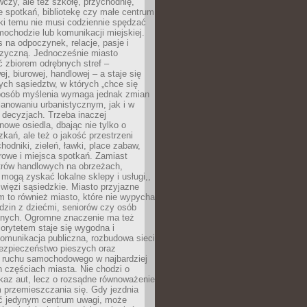
czy, ale też szkołę, przychodnię,
e spotkań, bibliotekę czy małe centrum
ęki temu nie musi codziennie spędzać
ochodzie lub komunikacji miejskiej.
 na odpoczynek, relacje, pasje i
izyczną. Jednocześnie miasto
ć zbiorem odrębnych stref –
j, biurowej, handlowej – a staje się
nych sąsiedztw, w których „chce się
sposób myślenia wymaga jednak zmian
anowaniu urbanistycznym, jak i w
 decyzjach. Trzeba inaczej
nowe osiedla, dbając nie tylko o
kań, ale też o jakość przestrzeni
hodniki, zieleń, ławki, place zabaw,
rowe i miejsca spotkań. Zamiast
ntrów handlowych na obrzeżach,
 mogą zyskać lokalne sklepy i usługi,,
 więzi sąsiedzkie. Miasto przyjazne
 to również miasto, które nie wypycha
dzin z dziećmi, seniorów czy osób
nych. Ogromne znaczenie ma też
riorytetem staje się wygodna i
omunikacja publiczna, rozbudowa sieci
bezpieczeństwo pieszych oraz
e ruchu samochodowego w najbardziej
 częściach miasta. Nie chodzi o
kaz aut, lecz o rozsądne równoważenie
 przemieszczania się. Gdy jezdnia
yć jedynym centrum uwagi, może