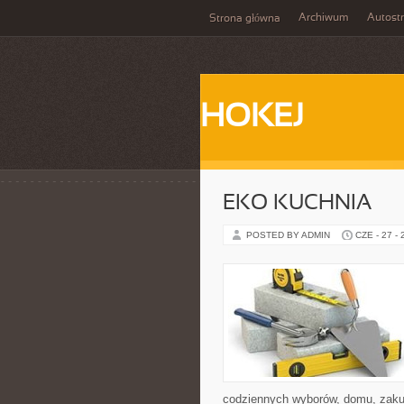
Archiwum
Autost
Strona główna
HOKEJ
EKO KUCHNIA
POSTED BY ADMIN
CZE - 27 -
codziennych wyborów, domu, zakupó