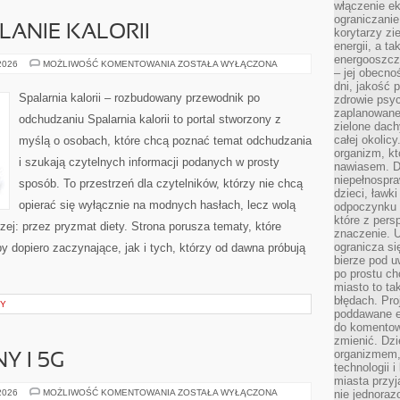
włączenie ek
ograniczanie
LANIE KALORII
korytarzy zi
energii, a t
energooszczę
TRENINGI
 2026
MOŻLIWOŚĆ KOMENTOWANIA
ZOSTAŁA WYŁĄCZONA
– jej obecno
NA
SPALANIE
dni, jakość 
KALORII
Spalarnia kalorii – rozbudowany przewodnik po
zdrowie psy
zaplanowane 
odchudzaniu Spalarnia kalorii to portal stworzony z
zielone dach
całej okolicy
myślą o osobach, które chcą poznać temat odchudzania
organizm, kt
i szukają czytelnych informacji podanych w prosty
nawiasem. D
niepełnospra
sposób. To przestrzeń dla czytelników, którzy nie chcą
dzieci, ławk
opierać się wyłącznie na modnych hasłach, lecz wolą
odpoczynku i
które z per
zej: przez pryzmat diety. Strona porusza tematy, które
znaczenie. U
ogranicza się
 dopiero zaczynające, jak i tych, którzy od dawna próbują
bierze pod u
po prostu ch
miasto to ta
błędach. Pro
NY
poddawane e
do komentowa
zmienić. Dz
organizmem,
Y I 5G
technologii 
miasta przy
INTERNET
 2026
MOŻLIWOŚĆ KOMENTOWANIA
ZOSTAŁA WYŁĄCZONA
nie jednoraz