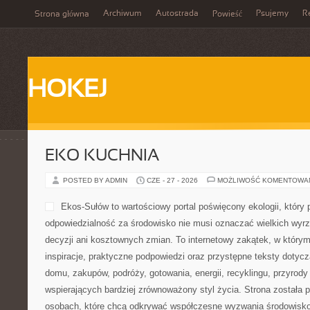
Archiwum
Autostrada
Psujemy
R
Strona główna
Powieść
HOKEJ
EKO KUCHNIA
POSTED BY ADMIN
CZE - 27 - 2026
MOŻLIWOŚĆ KOMENTOWA
Ekos-Sułów to wartościowy portal poświęcony ekologii, który 
odpowiedzialność za środowisko nie musi oznaczać wielkich wy
decyzji ani kosztownych zmian. To internetowy zakątek, w który
inspiracje, praktyczne podpowiedzi oraz przystępne teksty doty
domu, zakupów, podróży, gotowania, energii, recyklingu, przyrod
wspierających bardziej zrównoważony styl życia. Strona została
osobach, które chcą odkrywać współczesne wyzwania środowisko