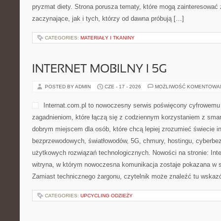
pryzmat diety. Strona porusza tematy, które mogą zainteresować
zaczynające, jak i tych, którzy od dawna próbują […]
CATEGORIES:
MATERIAŁY I TKANINY
INTERNET MOBILNY I 5G
POSTED BY ADMIN
CZE - 17 - 2026
MOŻLIWOŚĆ KOMENTOWA
Internat.com.pl to nowoczesny serwis poświęcony cyfrowemu
zagadnieniom, które łączą się z codziennym korzystaniem z sma
dobrym miejscem dla osób, które chcą lepiej zrozumieć świecie int
bezprzewodowych, światłowodów, 5G, chmury, hostingu, cyberbe
użytkowych rozwiązań technologicznych. Nowości na stronie: Inter
witryna, w którym nowoczesna komunikacja zostaje pokazana w s
Zamiast technicznego żargonu, czytelnik może znaleźć tu wskaz
CATEGORIES:
UPCYCLING ODZIEŻY