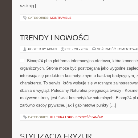
szukają […]
CATEGORIES:
MONTRAVELS
TRENDY I NOWOŚCI
POSTED BY ADMIN
CZE - 20 - 2026
MOŻLIWOŚĆ KOMENTOWA
Bioarp24.pl to platforma informacyjno-ofertowa, która koncen
organicznych. Strona może być postrzegana jako wygodne zaplecz
interesują się produktem kosmetycznym o bardziej tradycyjnym, 
charakterze. To serwis, która wpisuje się w rosnące zainteresow
dbania o wygląd. Polecamy Naturalna pielęgnacja twarzy i Kosme
motywem strony jest świat kosmetyków naturalnych. Bioarp24.pl
zarówno osoby prywatne, jak i gabinetowe punkty […]
CATEGORIES:
KULTURA I SPOŁECZNOŚĆ FANÓW
STYLIZACJA FRYZUR