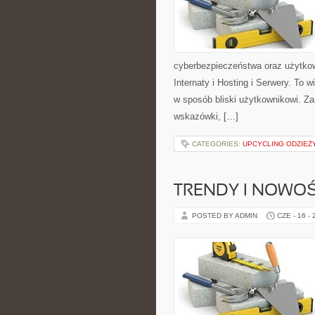
cyberbezpieczeństwa oraz użytkow
Internaty i Hosting i Serwery. To
w sposób bliski użytkownikowi. Za
wskazówki, […]
CATEGORIES:
UPCYCLING ODZIEŻ
TRENDY I NOWOŚ
POSTED BY ADMIN
CZE - 16 -