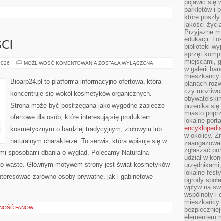
pojawić się 
parkletów i 
które poszły
jakości życia
Przyjazne mi
edukacji. Lo
CI
biblioteki w
sprzęt kompu
miejscami, g
TRENDY
 2026
MOŻLIWOŚĆ KOMENTOWANIA
ZOSTAŁA WYŁĄCZONA
I
w galerii ha
NOWOŚCI
mieszkańcy m
Bioarp24.pl to platforma informacyjno-ofertowa, która
planach roz
czy możliwo
koncentruje się wokół kosmetyków organicznych.
obywatelski
Strona może być postrzegana jako wygodne zaplecze
przenika się
miasto poprz
ofertowe dla osób, które interesują się produktem
lokalne port
encyklopedia
kosmetycznym o bardziej tradycyjnym, ziołowym lub
w okolicy. 
naturalnym charakterze. To serwis, która wpisuje się w
zaangażowan
zgłaszać po
ymi sposobami dbania o wygląd. Polecamy Naturalna
udział w kon
ero waste. Głównym motywem strony jest świat kosmetyków
urzędnikami,
lokalne fest
nteresować zarówno osoby prywatne, jak i gabinetowe
ogrody społe
wpływ na swo
wspólnoty i 
mieszkańcy s
ZNOŚĆ FANÓW
bezpieczniej
elementem mi