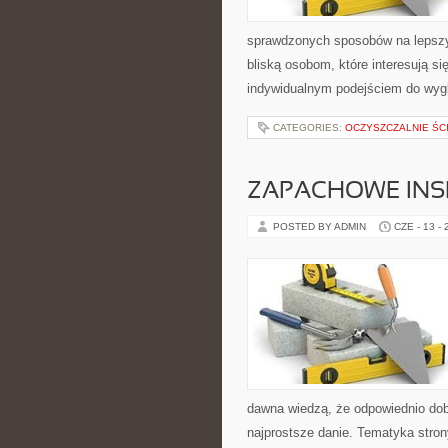
sprawdzonych sposobów na lepszy 
bliską osobom, które interesują s
indywidualnym podejściem do wyg
CATEGORIES:
OCZYSZCZALNIE ŚC
ZAPACHOWE INS
POSTED BY ADMIN
CZE - 13 -
dawna wiedzą, że odpowiednio dob
najprostsze danie. Tematyka stron