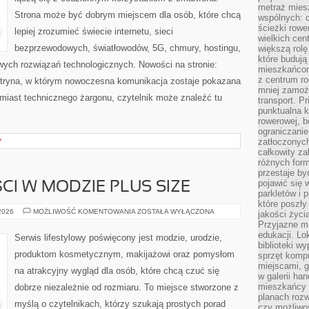
metraż miesz
Strona może być dobrym miejscem dla osób, które chcą
wspólnych: c
ścieżki rowe
lepiej zrozumieć świecie internetu, sieci
wielkich ce
bezprzewodowych, światłowodów, 5G, chmury, hostingu,
większą rolę
które budują
ych rozwiązań technologicznych. Nowości na stronie:
mieszkańcom
z centrum ro
 witryna, w którym nowoczesna komunikacja zostaje pokazana
mniej zamoż
miast technicznego żargonu, czytelnik może znaleźć tu
transport. P
punktualna k
rowerowej, 
ograniczani
zatłoczonych
Y
całkowity za
różnych form
przestaje b
pojawić się 
CI W MODZIE PLUS SIZE
parkletów i 
które poszły
TRENDY
 2026
MOŻLIWOŚĆ KOMENTOWANIA
ZOSTAŁA WYŁĄCZONA
jakości życia
I
Przyjazne mi
NOWOŚCI
W
edukacji. Lo
Serwis lifestylowy poświęcony jest modzie, urodzie,
MODZIE
biblioteki w
PLUS
produktom kosmetycznym, makijażowi oraz pomysłom
sprzęt kompu
SIZE
miejscami, g
na atrakcyjny wygląd dla osób, które chcą czuć się
w galerii ha
mieszkańcy m
dobrze niezależnie od rozmiaru. To miejsce stworzone z
planach roz
myślą o czytelnikach, którzy szukają prostych porad
czy możliwo