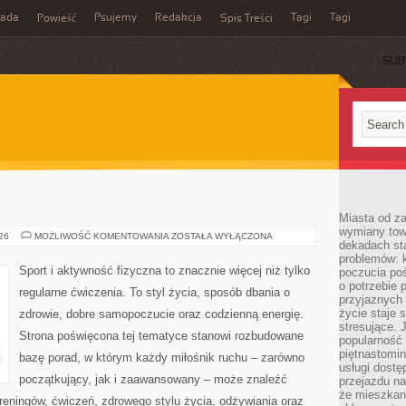
rada
Psujemy
Redakcja
Tagi
Tagi
Powieść
Spis Treści
SUB
Miasta od z
wymiany towa
FITNESS
026
MOŻLIWOŚĆ KOMENTOWANIA
ZOSTAŁA WYŁĄCZONA
dekadach sta
problemów: 
Sport i aktywność fizyczna to znacznie więcej niż tylko
poczucia poś
o potrzebie 
regularne ćwiczenia. To styl życia, sposób dbania o
przyjaznych
życie staje 
zdrowie, dobre samopoczucie oraz codzienną energię.
stresujące. 
Strona poświęcona tej tematyce stanowi rozbudowane
popularność 
piętnastomi
bazę porad, w którym każdy miłośnik ruchu – zarówno
usługi dostę
początkujący, jak i zaawansowany – może znaleźć
przejazdu na
że mieszkani
reningów, ćwiczeń, zdrowego stylu życia, odżywiania oraz