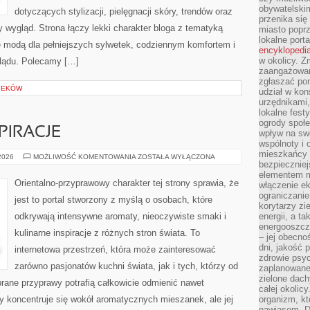
obywatelski
dotyczących stylizacji, pielęgnacji skóry, trendów oraz
przenika się
wygląd. Strona łączy lekki charakter bloga z tematyką
miasto poprz
lokalne port
ię modą dla pełniejszych sylwetek, codziennym komfortem i
encyklopedia
w okolicy. 
lądu. Polecamy […]
zaangażowan
zgłaszać po
IEKÓW
udział w kon
urzędnikami,
lokalne fest
ogrody społe
PIRACJE
wpływ na swo
wspólnoty i 
mieszkańcy s
ZAPACHOWE
 2026
MOŻLIWOŚĆ KOMENTOWANIA
ZOSTAŁA WYŁĄCZONA
bezpieczniej
INSPIRACJE
elementem mi
Orientalno-przyprawowy charakter tej strony sprawia, że
włączenie ek
ograniczanie
jest to portal stworzony z myślą o osobach, które
korytarzy zi
odkrywają intensywne aromaty, nieoczywiste smaki i
energii, a t
energooszczę
kulinarne inspiracje z różnych stron świata. To
– jej obecno
dni, jakość 
internetowa przestrzeń, która może zainteresować
zdrowie psy
zarówno pasjonatów kuchni świata, jak i tych, którzy od
zaplanowane 
zielone dach
rane przyprawy potrafią całkowicie odmienić nawet
całej okolicy
y koncentruje się wokół aromatycznych mieszanek, ale jej
organizm, kt
nawiasem. D