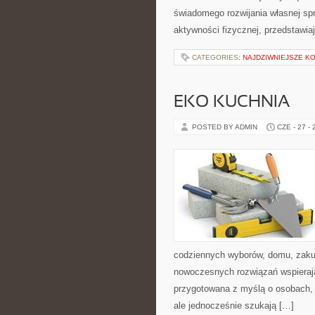
świadomego rozwijania własnej sp
aktywności fizycznej, przedstawia
CATEGORIES:
NAJDZIWNIEJSZE K
EKO KUCHNIA
POSTED BY ADMIN
CZE - 27 -
codziennych wyborów, domu, zakupó
nowoczesnych rozwiązań wspierają
przygotowana z myślą o osobach,
ale jednocześnie szukają […]