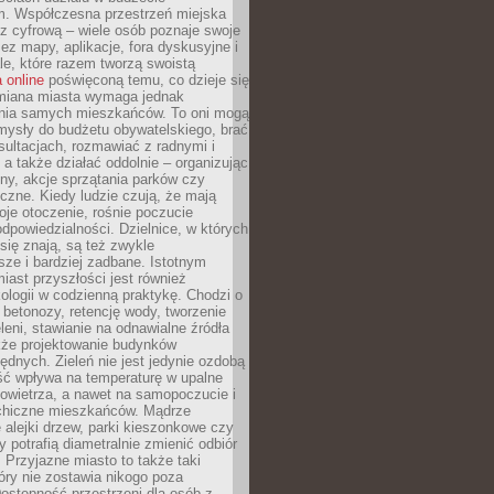
m. Współczesna przestrzeń miejska
 z cyfrową – wiele osób poznaje swoje
ez mapy, aplikacje, fora dyskusyjne i
ale, które razem tworzą swoistą
 online
poświęconą temu, co dzieje się
Zmiana miasta wymaga jednak
ia samych mieszkańców. To oni mogą
mysły do budżetu obywatelskiego, brać
sultacjach, rozmawiać z radnymi i
 a także działać oddolnie – organizując
yny, akcje sprzątania parków czy
czne. Kiedy ludzie czują, że mają
je otoczenie, rośnie poczucie
odpowiedzialności. Dzielnice, w których
ię znają, są też zwykle
sze i bardziej zadbane. Istotnym
ast przyszłości jest również
ologii w codzienną praktykę. Chodzi o
 betonozy, retencję wody, tworzenie
eleni, stawianie na odnawialne źródła
akże projektowanie budynków
dnych. Zieleń nie jest jedynie ozdobą
ść wpływa na temperaturę w upalne
powietrza, a nawet na samopoczucie i
chiczne mieszkańców. Mądrze
alejki drzew, parki kieszonkowe czy
y potrafią diametralnie zmienić odbiór
. Przyjazne miasto to także taki
óry nie zostawia nikogo poza
ostępność przestrzeni dla osób z