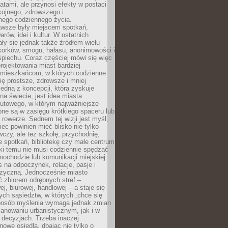
atami, ale przynosi efekty w postaci
kojnego, zdrowszego i
ego codziennego życia.
awsze były miejscem spotkań,
rów, idei i kultur. W ostatnich
ły się jednak także źródłem wielu
korków, smogu, hałasu, anonimowości i
piechu. Coraz częściej mówi się więc
projektowania miast bardziej
 mieszkańcom, w których codzienne
się prostsze, zdrowsze i mniej
Jedną z koncepcji, która zyskuje
na świecie, jest idea miasta
nutowego, w którym najważniejsze
pne są w zasięgu krótkiego spaceru lub
 rowerze. Sednem tej wizji jest myśl,
ec powinien mieć blisko nie tylko
czy, ale też szkołę, przychodnię,
e spotkań, bibliotekę czy małe centrum
ęki temu nie musi codziennie spędzać
ochodzie lub komunikacji miejskiej.
 na odpoczynek, relacje, pasje i
izyczną. Jednocześnie miasto
ć zbiorem odrębnych stref –
j, biurowej, handlowej – a staje się
nych sąsiedztw, w których „chce się
sposób myślenia wymaga jednak zmian
anowaniu urbanistycznym, jak i w
 decyzjach. Trzeba inaczej
nowe osiedla, dbając nie tylko o