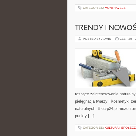
CATEGORIES:
MONTRAVELS
TRENDY I NOWOŚ
POSTED BY ADMIN
CZE - 20 -
rosnące zainteresowanie naturaln
pielęgnacja twarzy i Kosmetyki z
naturalnych. Bioarp24.pl może zai
punkty […]
CATEGORIES:
KULTURA I SPOŁEC