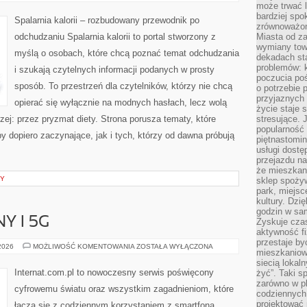
NA
może trwać l
SPALANIE
bardziej spo
KALORII
Spalarnia kalorii – rozbudowany przewodnik po
zrównoważon
odchudzaniu Spalarnia kalorii to portal stworzony z
Miasta od z
wymiany towa
myślą o osobach, które chcą poznać temat odchudzania
dekadach sta
problemów: 
i szukają czytelnych informacji podanych w prosty
poczucia poś
sposób. To przestrzeń dla czytelników, którzy nie chcą
o potrzebie 
przyjaznych
opierać się wyłącznie na modnych hasłach, lecz wolą
życie staje 
zej: przez pryzmat diety. Strona porusza tematy, które
stresujące. 
popularność 
 dopiero zaczynające, jak i tych, którzy od dawna próbują
piętnastomi
usługi dostę
przejazdu na
że mieszkani
NY
sklep spożyw
park, miejsc
kultury. Dzi
godzin w sam
Y I 5G
Zyskuje czas
aktywność f
przestaje by
INTERNET
 2026
MOŻLIWOŚĆ KOMENTOWANIA
ZOSTAŁA WYŁĄCZONA
mieszkaniowe
MOBILNY
I
siecią lokal
5G
Internat.com.pl to nowoczesny serwis poświęcony
żyć”. Taki 
zarówno w pl
cyfrowemu światu oraz wszystkim zagadnieniom, które
codziennych
projektować 
łączą się z codziennym korzystaniem z smartfona.