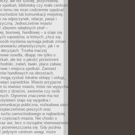
czy, ale też szkołę, przychodnię,
e spotkań, bibliotekę czy małe centrum
ęki temu nie musi codziennie spędzać
ochodzie lub komunikacji miejskiej.
 na odpoczynek, relacje, pasje i
izyczną. Jednocześnie miasto
ć zbiorem odrębnych stref –
j, biurowej, handlowej – a staje się
nych sąsiedztw, w których „chce się
sposób myślenia wymaga jednak zmian
anowaniu urbanistycznym, jak i w
 decyzjach. Trzeba inaczej
nowe osiedla, dbając nie tylko o
kań, ale też o jakość przestrzeni
hodniki, zieleń, ławki, place zabaw,
rowe i miejsca spotkań. Zamiast
ntrów handlowych na obrzeżach,
 mogą zyskać lokalne sklepy i usługi,,
 więzi sąsiedzkie. Miasto przyjazne
 to również miasto, które nie wypycha
dzin z dziećmi, seniorów czy osób
nych. Ogromne znaczenie ma też
riorytetem staje się wygodna i
omunikacja publiczna, rozbudowa sieci
bezpieczeństwo pieszych oraz
e ruchu samochodowego w najbardziej
 częściach miasta. Nie chodzi o
kaz aut, lecz o rozsądne równoważenie
 przemieszczania się. Gdy jezdnia
yć jedynym centrum uwagi, może