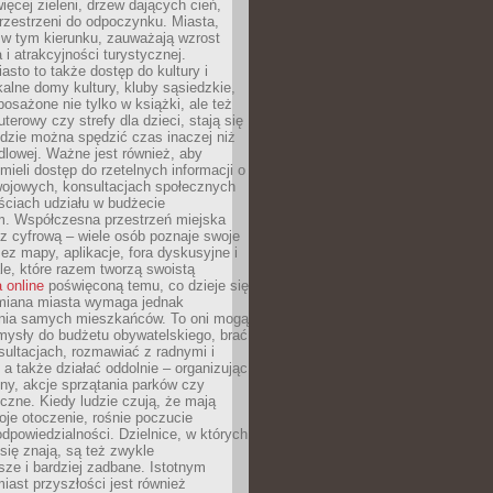
więcej zieleni, drzew dających cień,
przestrzeni do odpoczynku. Miasta,
 w tym kierunku, zauważają wzrost
 i atrakcyjności turystycznej.
asto to także dostęp do kultury i
kalne domy kultury, kluby sąsiedzkie,
yposażone nie tylko w książki, ale też
terowy czy strefy dla dzieci, stają się
dzie można spędzić czas inaczej niż
ndlowej. Ważne jest również, aby
ieli dostęp do rzetelnych informacji o
wojowych, konsultacjach społecznych
ściach udziału w budżecie
m. Współczesna przestrzeń miejska
 z cyfrową – wiele osób poznaje swoje
ez mapy, aplikacje, fora dyskusyjne i
ale, które razem tworzą swoistą
 online
poświęconą temu, co dzieje się
Zmiana miasta wymaga jednak
ia samych mieszkańców. To oni mogą
mysły do budżetu obywatelskiego, brać
sultacjach, rozmawiać z radnymi i
 a także działać oddolnie – organizując
yny, akcje sprzątania parków czy
czne. Kiedy ludzie czują, że mają
je otoczenie, rośnie poczucie
odpowiedzialności. Dzielnice, w których
ię znają, są też zwykle
sze i bardziej zadbane. Istotnym
ast przyszłości jest również