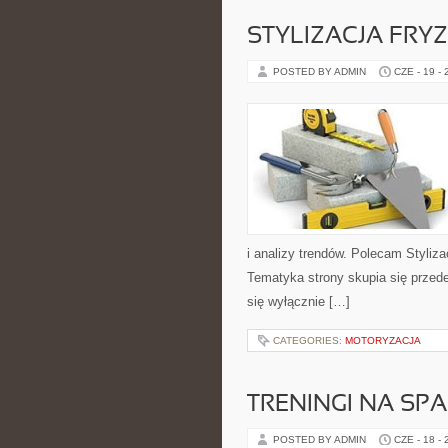
STYLIZACJA FRY
POSTED BY ADMIN
CZE - 19 -
i analizy trendów. Polecam Styliza
Tematyka strony skupia się przed
się wyłącznie […]
CATEGORIES:
MOTORYZACJA
TRENINGI NA SPA
POSTED BY ADMIN
CZE - 18 -