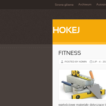
Archiwum
Autost
Strona główna
HOKEJ
FITNESS
POSTED BY ADMIN
LIP - 4 - 2
wartościowe materiały dotyczące t