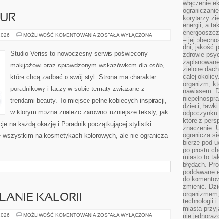
włączenie ek
ograniczanie
ZUR
korytarzy zi
energii, a t
energooszczę
STYLIZACJA
 2026
MOŻLIWOŚĆ KOMENTOWANIA
ZOSTAŁA WYŁĄCZONA
– jej obecno
FRYZUR
dni, jakość 
Studio Veriss to nowoczesny serwis poświęcony
zdrowie psy
zaplanowane 
makijażowi oraz sprawdzonym wskazówkom dla osób,
zielone dach
całej okolicy
które chcą zadbać o swój styl. Strona ma charakter
organizm, kt
poradnikowy i łączy w sobie tematy związane z
nawiasem. D
niepełnospra
trendami beauty. To miejsce pełne kobiecych inspiracji,
dzieci, ławk
w którym można znaleźć zarówno luźniejsze teksty, jak
odpoczynku i
które z per
cje na każdą okazję i Poradnik początkującej stylistki.
znaczenie. U
ogranicza się
e wszystkim na kosmetykach kolorowych, ale nie ogranicza
bierze pod u
po prostu ch
miasto to ta
błędach. Pro
poddawane e
do komentowa
zmienić. Dz
organizmem,
LANIE KALORII
technologii 
miasta przy
TRENINGI
 2026
MOŻLIWOŚĆ KOMENTOWANIA
ZOSTAŁA WYŁĄCZONA
nie jednoraz