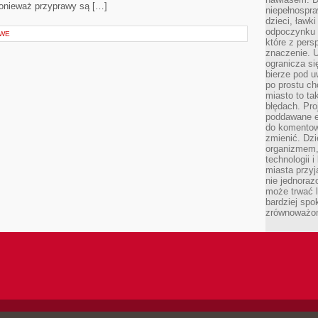
ponieważ przyprawy są […]
niepełnospra
dzieci, ławk
odpoczynku i
OWE
które z per
znaczenie. U
ogranicza się
bierze pod u
po prostu ch
miasto to ta
błędach. Pro
poddawane e
do komentowa
zmienić. Dz
organizmem,
technologii 
miasta przy
nie jednoraz
może trwać l
bardziej spo
zrównoważon