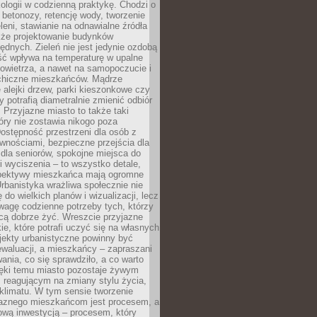
ologii w codzienną praktykę. Chodzi o
 betonozy, retencję wody, tworzenie
eleni, stawianie na odnawialne źródła
akże projektowanie budynków
dnych. Zieleń nie jest jedynie ozdobą
ść wpływa na temperaturę w upalne
powietrza, a nawet na samopoczucie i
chiczne mieszkańców. Mądrze
alejki drzew, parki kieszonkowe czy
y potrafią diametralnie zmienić odbiór
. Przyjazne miasto to także taki
óry nie zostawia nikogo poza
ostępność przestrzeni dla osób z
wnościami, bezpieczne przejścia dla
i dla seniorów, spokojne miejsca do
 wyciszenia – to wszystko detale,
spektywy mieszkańca mają ogromne
rbanistyka wrażliwa społecznie nie
 do wielkich planów i wizualizacji, lecz
wagę codzienne potrzeby tych, którzy
cą dobrze żyć. Wreszcie przyjazne
kie, które potrafi uczyć się na własnych
jekty urbanistyczne powinny być
waluacji, a mieszkańcy – zapraszani
nia, co się sprawdziło, a co warto
ięki temu miasto pozostaje żywym
 reagującym na zmiany stylu życia,
i klimatu. W tym sensie tworzenie
jaznego mieszkańcom jest procesem, a
ową inwestycją – procesem, który