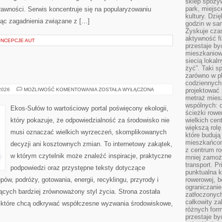
sklep spożyw
park, miejsc
rawności. Serwis koncentruje się na popularyzowaniu
kultury. Dzi
jąc zagadnienia związane z […]
godzin w sam
Zyskuje czas
aktywność f
ONCEPCJE AUT
przestaje by
mieszkaniowe
siecią lokal
żyć”. Taki 
zarówno w pl
codziennych
EKO
 2026
MOŻLIWOŚĆ KOMENTOWANIA
ZOSTAŁA WYŁĄCZONA
projektować 
KUCHNIA
metraż miesz
wspólnych: c
Ekos-Sułów to wartościowy portal poświęcony ekologii,
ścieżki rowe
który pokazuje, że odpowiedzialność za środowisko nie
wielkich ce
większą rolę
musi oznaczać wielkich wyrzeczeń, skomplikowanych
które budują
mieszkańcom
decyzji ani kosztownych zmian. To internetowy zakątek,
z centrum ro
w którym czytelnik może znaleźć inspiracje, praktyczne
mniej zamoż
transport. P
podpowiedzi oraz przystępne teksty dotyczące
punktualna k
w, podróży, gotowania, energii, recyklingu, przyrody i
rowerowej, 
ograniczani
cych bardziej zrównoważony styl życia. Strona została
zatłoczonych
całkowity za
 które chcą odkrywać współczesne wyzwania środowiskowe,
różnych form
przestaje b