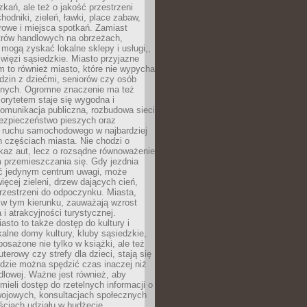
kań, ale też o jakość przestrzeni
hodniki, zieleń, ławki, place zabaw,
rowe i miejsca spotkań. Zamiast
ntrów handlowych na obrzeżach,
 mogą zyskać lokalne sklepy i usługi,,
 więzi sąsiedzkie. Miasto przyjazne
 to również miasto, które nie wypycha
dzin z dziećmi, seniorów czy osób
nych. Ogromne znaczenie ma też
riorytetem staje się wygodna i
omunikacja publiczna, rozbudowa sieci
bezpieczeństwo pieszych oraz
e ruchu samochodowego w najbardziej
 częściach miasta. Nie chodzi o
kaz aut, lecz o rozsądne równoważenie
 przemieszczania się. Gdy jezdnia
yć jedynym centrum uwagi, może
więcej zieleni, drzew dających cień,
przestrzeni do odpoczynku. Miasta,
 w tym kierunku, zauważają wzrost
 i atrakcyjności turystycznej.
asto to także dostęp do kultury i
kalne domy kultury, kluby sąsiedzkie,
yposażone nie tylko w książki, ale też
terowy czy strefy dla dzieci, stają się
dzie można spędzić czas inaczej niż
ndlowej. Ważne jest również, aby
ieli dostęp do rzetelnych informacji o
wojowych, konsultacjach społecznych
ściach udziału w budżecie