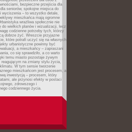
wnościami, bezpieczne przejścia dla
i dla seniorów, spokojne miejsca do
 wyciszenia – to wszystko detale,
spektywy mieszkańca mają ogromne
rbanistyka wrażliwa społecznie nie
 do wielkich planów i wizualizacji, lecz
wagę codzienne potrzeby tych, którzy
cą dobrze żyć. Wreszcie przyjazne
kie, które potrafi uczyć się na własnych
jekty urbanistyczne powinny być
waluacji, a mieszkańcy – zapraszani
nia, co się sprawdziło, a co warto
ięki temu miasto pozostaje żywym
 reagującym na zmiany stylu życia,
i klimatu. W tym sensie tworzenie
jaznego mieszkańcom jest procesem, a
ową inwestycją – procesem, który
atami, ale przynosi efekty w postaci
kojnego, zdrowszego i
ego codziennego życia.