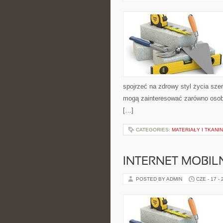
spojrzeć na zdrowy styl życia szer
mogą zainteresować zarówno osoby
[…]
CATEGORIES:
MATERIAŁY I TKANI
INTERNET MOBILN
POSTED BY ADMIN
CZE - 17 -