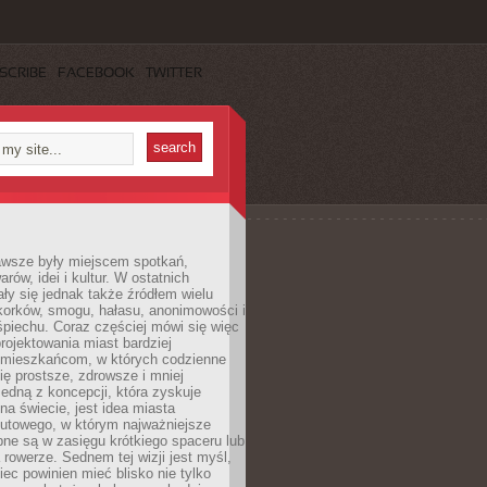
SCRIBE
FACEBOOK
TWITTER
awsze były miejscem spotkań,
rów, idei i kultur. W ostatnich
ły się jednak także źródłem wielu
korków, smogu, hałasu, anonimowości i
piechu. Coraz częściej mówi się więc
projektowania miast bardziej
 mieszkańcom, w których codzienne
się prostsze, zdrowsze i mniej
Jedną z koncepcji, która zyskuje
na świecie, jest idea miasta
nutowego, w którym najważniejsze
pne są w zasięgu krótkiego spaceru lub
 rowerze. Sednem tej wizji jest myśl,
ec powinien mieć blisko nie tylko