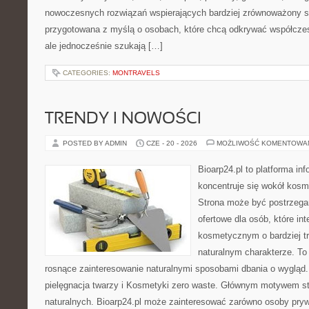
nowoczesnych rozwiązań wspierających bardziej zrównoważony sty
przygotowana z myślą o osobach, które chcą odkrywać współcz
ale jednocześnie szukają […]
CATEGORIES:
MONTRAVELS
TRENDY I NOWOŚCI
POSTED BY ADMIN
CZE - 20 - 2026
MOŻLIWOŚĆ KOMENTOWA
Bioarp24.pl to platforma in
koncentruje się wokół kos
Strona może być postrzega
ofertowe dla osób, które in
kosmetycznym o bardziej t
naturalnym charakterze. To 
rosnące zainteresowanie naturalnymi sposobami dbania o wygląd
pielęgnacja twarzy i Kosmetyki zero waste. Głównym motywem st
naturalnych. Bioarp24.pl może zainteresować zarówno osoby pryw