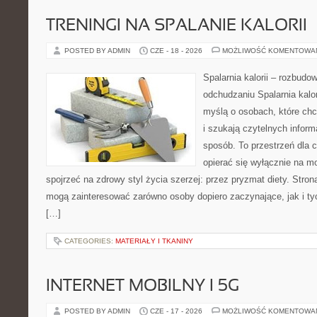
TRENINGI NA SPALANIE KALORII
POSTED BY ADMIN
CZE - 18 - 2026
MOŻLIWOŚĆ KOMENTOWA
Spalarnia kalorii – rozbud
odchudzaniu Spalarnia kalor
myślą o osobach, które ch
i szukają czytelnych inform
sposób. To przestrzeń dla c
opierać się wyłącznie na m
spojrzeć na zdrowy styl życia szerzej: przez pryzmat diety. Stron
mogą zainteresować zarówno osoby dopiero zaczynające, jak i ty
[…]
CATEGORIES:
MATERIAŁY I TKANINY
INTERNET MOBILNY I 5G
POSTED BY ADMIN
CZE - 17 - 2026
MOŻLIWOŚĆ KOMENTOWA