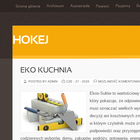
Archiwum
Autostrada
Psujemy
R
Strona główna
Powieść
HOKEJ
EKO KUCHNIA
POSTED BY ADMIN
CZE - 27 - 2026
MOŻLIWOŚĆ KOMENTOWA
Ekos-Sułów to wartościowy 
który pokazuje, że odpowie
musi oznaczać wielkich wy
decyzji ani kosztownych zm
w którym czytelnik może zn
podpowiedzi oraz przystępn
codziennych wyborów, domu, zakupów, podróży, gotowania, energii