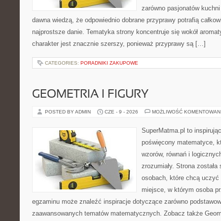
zarówno pasjonatów kuchni ś
dawna wiedzą, że odpowiednio dobrane przyprawy potrafią całkow
najprostsze danie. Tematyka strony koncentruje się wokół aromat
charakter jest znacznie szerszy, ponieważ przyprawy są […]
CATEGORIES:
PORADNIKI ZAKUPOWE
GEOMETRIA I FIGURY
POSTED BY ADMIN
CZE - 9 - 2026
MOŻLIWOŚĆ KOMENTOWAN
SuperMatma.pl to inspirując
poświęcony matematyce, któ
wzorów, równań i logicznyc
zrozumiały. Strona została
osobach, które chcą uczyć 
miejsce, w którym osoba pr
egzaminu może znaleźć inspiracje dotyczące zarówno podstawowyc
zaawansowanych tematów matematycznych. Zobacz także Geomet