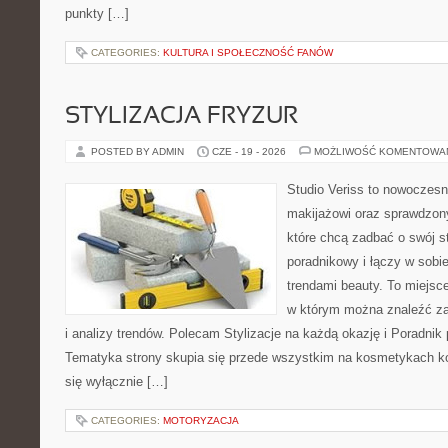
punkty […]
CATEGORIES:
KULTURA I SPOŁECZNOŚĆ FANÓW
STYLIZACJA FRYZUR
POSTED BY ADMIN
CZE - 19 - 2026
MOŻLIWOŚĆ KOMENTOWA
Studio Veriss to nowoczes
makijażowi oraz sprawdzo
które chcą zadbać o swój s
poradnikowy i łączy w sobi
trendami beauty. To miejsce
w którym można znaleźć zar
i analizy trendów. Polecam Stylizacje na każdą okazję i Poradnik p
Tematyka strony skupia się przede wszystkim na kosmetykach ko
się wyłącznie […]
CATEGORIES:
MOTORYZACJA