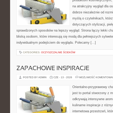
produktom kosmetycznym, 
na atrakcyjny wygląd dla os
dobrze niezależnie od rozm
myślą o czytelnikach, któr
dotyczących stylizacji, piel
sprawdzonych sposobów na lepszy wygląd. Strona łączy lekki cha
bliską osobom, które interesują się modą dla pełniejszych sylwe
indywidualnym podejściem do wyglądu. Polecamy […]
CATEGORIES:
OCZYSZCZALNIE ŚCIEKÓW
ZAPACHOWE INSPIRACJE
POSTED BY ADMIN
CZE - 13 - 2026
MOŻLIWOŚĆ KOMENTOWA
Orientalno-przyprawowy char
jest to portal stworzony z 
odkrywają intensywne aroma
kulinarne inspiracje z różny
internetowa przestrzeń, kt