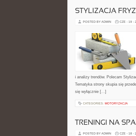
STYLIZACJA FRY
POSTED BY ADMIN
CZE - 19 -
i analizy trendów. Polecam Styliza
Tematyka strony skupia się przed
się wyłącznie […]
CATEGORIES:
MOTORYZACJA
TRENINGI NA SPA
POSTED BY ADMIN
CZE - 18 -