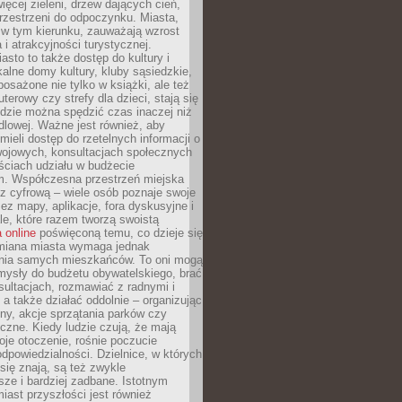
więcej zieleni, drzew dających cień,
przestrzeni do odpoczynku. Miasta,
 w tym kierunku, zauważają wzrost
 i atrakcyjności turystycznej.
asto to także dostęp do kultury i
kalne domy kultury, kluby sąsiedzkie,
yposażone nie tylko w książki, ale też
terowy czy strefy dla dzieci, stają się
dzie można spędzić czas inaczej niż
ndlowej. Ważne jest również, aby
ieli dostęp do rzetelnych informacji o
wojowych, konsultacjach społecznych
ściach udziału w budżecie
m. Współczesna przestrzeń miejska
 z cyfrową – wiele osób poznaje swoje
ez mapy, aplikacje, fora dyskusyjne i
ale, które razem tworzą swoistą
 online
poświęconą temu, co dzieje się
Zmiana miasta wymaga jednak
ia samych mieszkańców. To oni mogą
mysły do budżetu obywatelskiego, brać
sultacjach, rozmawiać z radnymi i
 a także działać oddolnie – organizując
yny, akcje sprzątania parków czy
czne. Kiedy ludzie czują, że mają
je otoczenie, rośnie poczucie
odpowiedzialności. Dzielnice, w których
ię znają, są też zwykle
sze i bardziej zadbane. Istotnym
ast przyszłości jest również