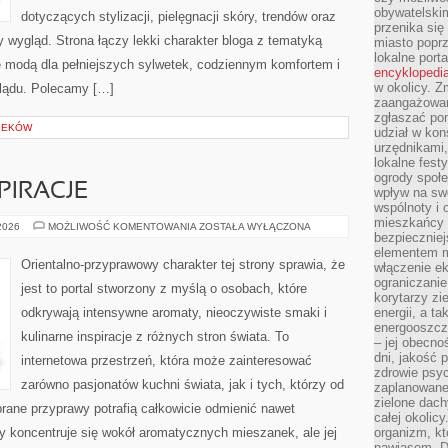
obywatelski
dotyczących stylizacji, pielęgnacji skóry, trendów oraz
przenika się
wygląd. Strona łączy lekki charakter bloga z tematyką
miasto poprz
lokalne port
ię modą dla pełniejszych sylwetek, codziennym komfortem i
encyklopedia
w okolicy. 
lądu. Polecamy […]
zaangażowan
zgłaszać po
IEKÓW
udział w kon
urzędnikami,
lokalne fest
ogrody społe
PIRACJE
wpływ na swo
wspólnoty i 
mieszkańcy s
ZAPACHOWE
 2026
MOŻLIWOŚĆ KOMENTOWANIA
ZOSTAŁA WYŁĄCZONA
bezpieczniej
INSPIRACJE
elementem mi
Orientalno-przyprawowy charakter tej strony sprawia, że
włączenie ek
ograniczanie
jest to portal stworzony z myślą o osobach, które
korytarzy zi
odkrywają intensywne aromaty, nieoczywiste smaki i
energii, a t
energooszczę
kulinarne inspiracje z różnych stron świata. To
– jej obecno
dni, jakość 
internetowa przestrzeń, która może zainteresować
zdrowie psy
zarówno pasjonatów kuchni świata, jak i tych, którzy od
zaplanowane 
zielone dach
rane przyprawy potrafią całkowicie odmienić nawet
całej okolicy
y koncentruje się wokół aromatycznych mieszanek, ale jej
organizm, kt
nawiasem. D