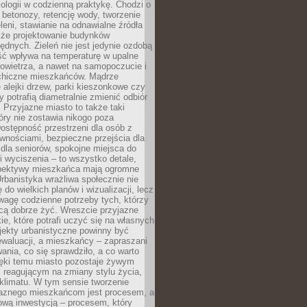
ologii w codzienną praktykę. Chodzi o
 betonozy, retencję wody, tworzenie
eleni, stawianie na odnawialne źródła
akże projektowanie budynków
dnych. Zieleń nie jest jedynie ozdobą
ść wpływa na temperaturę w upalne
powietrza, a nawet na samopoczucie i
chiczne mieszkańców. Mądrze
alejki drzew, parki kieszonkowe czy
y potrafią diametralnie zmienić odbiór
. Przyjazne miasto to także taki
óry nie zostawia nikogo poza
ostępność przestrzeni dla osób z
wnościami, bezpieczne przejścia dla
i dla seniorów, spokojne miejsca do
 wyciszenia – to wszystko detale,
spektywy mieszkańca mają ogromne
rbanistyka wrażliwa społecznie nie
 do wielkich planów i wizualizacji, lecz
wagę codzienne potrzeby tych, którzy
cą dobrze żyć. Wreszcie przyjazne
kie, które potrafi uczyć się na własnych
jekty urbanistyczne powinny być
waluacji, a mieszkańcy – zapraszani
nia, co się sprawdziło, a co warto
ięki temu miasto pozostaje żywym
 reagującym na zmiany stylu życia,
i klimatu. W tym sensie tworzenie
jaznego mieszkańcom jest procesem, a
ową inwestycją – procesem, który