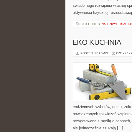
świadomego rozwijania własnej sp
aktywności fizycznej, przedstawia
CATEGORIES:
NAJDZIWNIEJSZE K
EKO KUCHNIA
POSTED BY ADMIN
CZE - 27 -
codziennych wyborów, domu, zakupó
nowoczesnych rozwiązań wspierają
przygotowana z myślą o osobach,
ale jednocześnie szukają […]