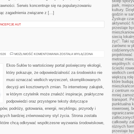
sklep spożyw
park, miejsc
rawności. Serwis koncentruje się na popularyzowaniu
kultury. Dzi
jąc zagadnienia związane z […]
godzin w sam
Zyskuje czas
aktywność f
ONCEPCJE AUT
przestaje by
mieszkaniowe
siecią lokal
żyć”. Taki 
zarówno w pl
codziennych
EKO
 2026
MOŻLIWOŚĆ KOMENTOWANIA
ZOSTAŁA WYŁĄCZONA
projektować 
KUCHNIA
metraż miesz
wspólnych: c
Ekos-Sułów to wartościowy portal poświęcony ekologii,
ścieżki rowe
który pokazuje, że odpowiedzialność za środowisko nie
wielkich ce
większą rolę
musi oznaczać wielkich wyrzeczeń, skomplikowanych
które budują
mieszkańcom
decyzji ani kosztownych zmian. To internetowy zakątek,
z centrum ro
w którym czytelnik może znaleźć inspiracje, praktyczne
mniej zamoż
transport. P
podpowiedzi oraz przystępne teksty dotyczące
punktualna k
w, podróży, gotowania, energii, recyklingu, przyrody i
rowerowej, 
ograniczani
cych bardziej zrównoważony styl życia. Strona została
zatłoczonych
całkowity za
 które chcą odkrywać współczesne wyzwania środowiskowe,
różnych form
przestaje b