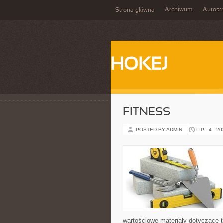
Archiwum
Autost
Strona główna
HOKEJ
FITNESS
POSTED BY ADMIN
LIP - 4 - 2
wartościowe materiały dotyczące t