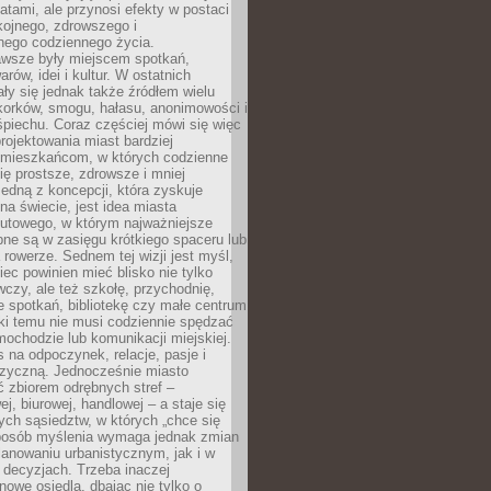
atami, ale przynosi efekty w postaci
kojnego, zdrowszego i
ego codziennego życia.
awsze były miejscem spotkań,
rów, idei i kultur. W ostatnich
ły się jednak także źródłem wielu
korków, smogu, hałasu, anonimowości i
piechu. Coraz częściej mówi się więc
projektowania miast bardziej
 mieszkańcom, w których codzienne
się prostsze, zdrowsze i mniej
Jedną z koncepcji, która zyskuje
na świecie, jest idea miasta
nutowego, w którym najważniejsze
pne są w zasięgu krótkiego spaceru lub
 rowerze. Sednem tej wizji jest myśl,
ec powinien mieć blisko nie tylko
czy, ale też szkołę, przychodnię,
e spotkań, bibliotekę czy małe centrum
ęki temu nie musi codziennie spędzać
ochodzie lub komunikacji miejskiej.
 na odpoczynek, relacje, pasje i
izyczną. Jednocześnie miasto
ć zbiorem odrębnych stref –
j, biurowej, handlowej – a staje się
nych sąsiedztw, w których „chce się
sposób myślenia wymaga jednak zmian
anowaniu urbanistycznym, jak i w
 decyzjach. Trzeba inaczej
nowe osiedla, dbając nie tylko o