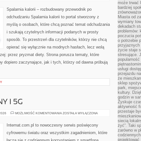
NA
może trwać l
SPALANIE
bardziej spo
KALORII
Spalarnia kalorii – rozbudowany przewodnik po
zrównoważon
odchudzaniu Spalarnia kalorii to portal stworzony z
Miasta od z
wymiany towa
myślą o osobach, które chcą poznać temat odchudzania
dekadach sta
problemów: 
i szukają czytelnych informacji podanych w prosty
poczucia poś
sposób. To przestrzeń dla czytelników, którzy nie chcą
o potrzebie 
przyjaznych
opierać się wyłącznie na modnych hasłach, lecz wolą
życie staje 
zej: przez pryzmat diety. Strona porusza tematy, które
stresujące. 
popularność 
 dopiero zaczynające, jak i tych, którzy od dawna próbują
piętnastomi
usługi dostę
przejazdu na
że mieszkani
NY
sklep spożyw
park, miejsc
kultury. Dzi
godzin w sam
Y I 5G
Zyskuje czas
aktywność f
przestaje by
INTERNET
 2026
MOŻLIWOŚĆ KOMENTOWANIA
ZOSTAŁA WYŁĄCZONA
mieszkaniowe
MOBILNY
I
siecią lokal
5G
Internat.com.pl to nowoczesny serwis poświęcony
żyć”. Taki 
zarówno w pl
cyfrowemu światu oraz wszystkim zagadnieniom, które
codziennych
projektować 
łączą się z codziennym korzystaniem z smartfona.