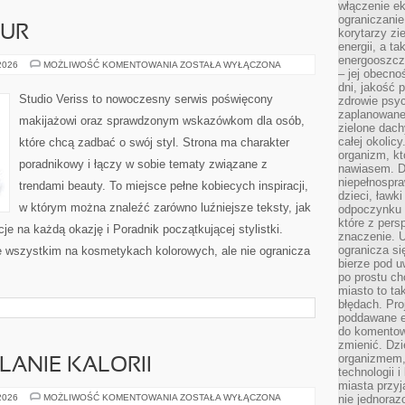
włączenie ek
ograniczanie
ZUR
korytarzy zi
energii, a t
energooszczę
STYLIZACJA
 2026
MOŻLIWOŚĆ KOMENTOWANIA
ZOSTAŁA WYŁĄCZONA
– jej obecno
FRYZUR
dni, jakość 
Studio Veriss to nowoczesny serwis poświęcony
zdrowie psy
zaplanowane 
makijażowi oraz sprawdzonym wskazówkom dla osób,
zielone dach
całej okolicy
które chcą zadbać o swój styl. Strona ma charakter
organizm, kt
poradnikowy i łączy w sobie tematy związane z
nawiasem. D
niepełnospra
trendami beauty. To miejsce pełne kobiecych inspiracji,
dzieci, ławk
w którym można znaleźć zarówno luźniejsze teksty, jak
odpoczynku i
które z per
cje na każdą okazję i Poradnik początkującej stylistki.
znaczenie. U
ogranicza się
e wszystkim na kosmetykach kolorowych, ale nie ogranicza
bierze pod u
po prostu ch
miasto to ta
błędach. Pro
poddawane e
do komentowa
zmienić. Dz
organizmem,
LANIE KALORII
technologii 
miasta przy
TRENINGI
 2026
MOŻLIWOŚĆ KOMENTOWANIA
ZOSTAŁA WYŁĄCZONA
nie jednoraz