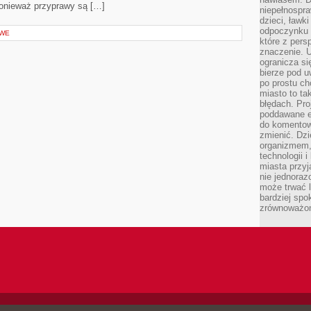
ponieważ przyprawy są […]
niepełnospra
dzieci, ławk
odpoczynku i
OWE
które z per
znaczenie. U
ogranicza się
bierze pod u
po prostu ch
miasto to ta
błędach. Pro
poddawane e
do komentowa
zmienić. Dz
organizmem,
technologii 
miasta przy
nie jednoraz
może trwać l
bardziej spo
zrównoważon