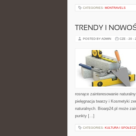
CATEGORIES:
MONTRAVELS
TRENDY I NOWOŚ
POSTED BY ADMIN
CZE - 20 -
rosnące zainteresowanie naturaln
pielęgnacja twarzy i Kosmetyki z
naturalnych. Bioarp24.pl może zai
punkty […]
CATEGORIES:
KULTURA I SPOŁEC