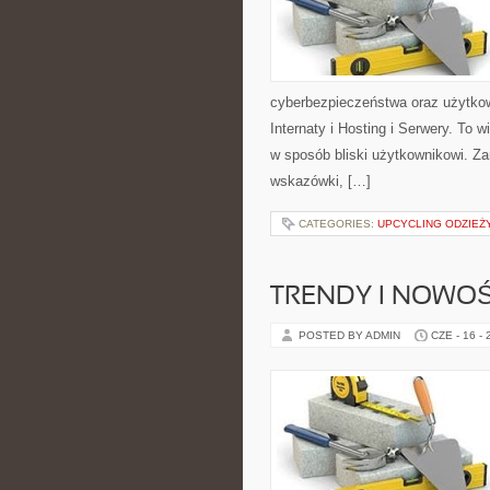
cyberbezpieczeństwa oraz użytkow
Internaty i Hosting i Serwery. To
w sposób bliski użytkownikowi. Za
wskazówki, […]
CATEGORIES:
UPCYCLING ODZIEŻ
TRENDY I NOWOŚ
POSTED BY ADMIN
CZE - 16 -