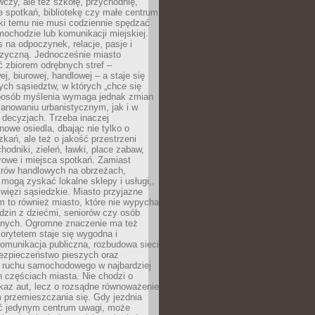
czy, ale też szkołę, przychodnię,
e spotkań, bibliotekę czy małe centrum
ęki temu nie musi codziennie spędzać
ochodzie lub komunikacji miejskiej.
 na odpoczynek, relacje, pasje i
izyczną. Jednocześnie miasto
ć zbiorem odrębnych stref –
j, biurowej, handlowej – a staje się
nych sąsiedztw, w których „chce się
sposób myślenia wymaga jednak zmian
anowaniu urbanistycznym, jak i w
 decyzjach. Trzeba inaczej
nowe osiedla, dbając nie tylko o
kań, ale też o jakość przestrzeni
hodniki, zieleń, ławki, place zabaw,
rowe i miejsca spotkań. Zamiast
ntrów handlowych na obrzeżach,
 mogą zyskać lokalne sklepy i usługi,,
 więzi sąsiedzkie. Miasto przyjazne
 to również miasto, które nie wypycha
dzin z dziećmi, seniorów czy osób
nych. Ogromne znaczenie ma też
riorytetem staje się wygodna i
omunikacja publiczna, rozbudowa sieci
bezpieczeństwo pieszych oraz
e ruchu samochodowego w najbardziej
 częściach miasta. Nie chodzi o
kaz aut, lecz o rozsądne równoważenie
 przemieszczania się. Gdy jezdnia
yć jedynym centrum uwagi, może