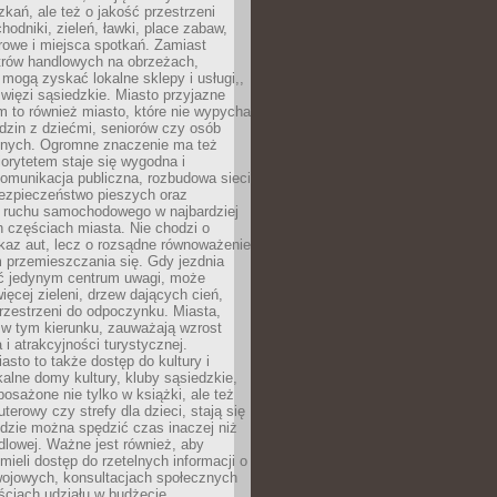
kań, ale też o jakość przestrzeni
hodniki, zieleń, ławki, place zabaw,
rowe i miejsca spotkań. Zamiast
ntrów handlowych na obrzeżach,
 mogą zyskać lokalne sklepy i usługi,,
 więzi sąsiedzkie. Miasto przyjazne
 to również miasto, które nie wypycha
dzin z dziećmi, seniorów czy osób
nych. Ogromne znaczenie ma też
riorytetem staje się wygodna i
omunikacja publiczna, rozbudowa sieci
bezpieczeństwo pieszych oraz
e ruchu samochodowego w najbardziej
 częściach miasta. Nie chodzi o
kaz aut, lecz o rozsądne równoważenie
 przemieszczania się. Gdy jezdnia
yć jedynym centrum uwagi, może
więcej zieleni, drzew dających cień,
przestrzeni do odpoczynku. Miasta,
 w tym kierunku, zauważają wzrost
 i atrakcyjności turystycznej.
asto to także dostęp do kultury i
kalne domy kultury, kluby sąsiedzkie,
yposażone nie tylko w książki, ale też
terowy czy strefy dla dzieci, stają się
dzie można spędzić czas inaczej niż
ndlowej. Ważne jest również, aby
ieli dostęp do rzetelnych informacji o
wojowych, konsultacjach społecznych
ściach udziału w budżecie