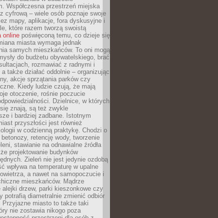
m. Współczesna przestrzeń miejska
 z cyfrową – wiele osób poznaje swoje
ez mapy, aplikacje, fora dyskusyjne i
ale, które razem tworzą swoistą
 online
poświęconą temu, co dzieje się
Zmiana miasta wymaga jednak
ia samych mieszkańców. To oni mogą
mysły do budżetu obywatelskiego, brać
sultacjach, rozmawiać z radnymi i
 a także działać oddolnie – organizując
yny, akcje sprzątania parków czy
czne. Kiedy ludzie czują, że mają
je otoczenie, rośnie poczucie
odpowiedzialności. Dzielnice, w których
ię znają, są też zwykle
sze i bardziej zadbane. Istotnym
ast przyszłości jest również
ologii w codzienną praktykę. Chodzi o
 betonozy, retencję wody, tworzenie
eleni, stawianie na odnawialne źródła
akże projektowanie budynków
dnych. Zieleń nie jest jedynie ozdobą
ść wpływa na temperaturę w upalne
powietrza, a nawet na samopoczucie i
chiczne mieszkańców. Mądrze
alejki drzew, parki kieszonkowe czy
y potrafią diametralnie zmienić odbiór
. Przyjazne miasto to także taki
óry nie zostawia nikogo poza
ostępność przestrzeni dla osób z