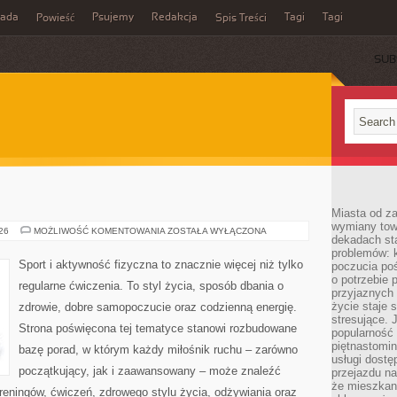
rada
Psujemy
Redakcja
Tagi
Tagi
Powieść
Spis Treści
SUB
Miasta od z
wymiany towa
FITNESS
026
MOŻLIWOŚĆ KOMENTOWANIA
ZOSTAŁA WYŁĄCZONA
dekadach sta
problemów: 
Sport i aktywność fizyczna to znacznie więcej niż tylko
poczucia poś
o potrzebie 
regularne ćwiczenia. To styl życia, sposób dbania o
przyjaznych
życie staje 
zdrowie, dobre samopoczucie oraz codzienną energię.
stresujące. 
Strona poświęcona tej tematyce stanowi rozbudowane
popularność 
piętnastomi
bazę porad, w którym każdy miłośnik ruchu – zarówno
usługi dostę
początkujący, jak i zaawansowany – może znaleźć
przejazdu na
że mieszkani
reningów, ćwiczeń, zdrowego stylu życia, odżywiania oraz