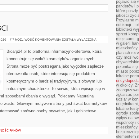
pojawić się 
parkletów i 
które poszły
jakości życia
Przyjazne mi
edukacji. Lo
CI
biblioteki w
sprzęt kompu
miejscami, g
TRENDY
 2026
MOŻLIWOŚĆ KOMENTOWANIA
ZOSTAŁA WYŁĄCZONA
I
w galerii ha
NOWOŚCI
mieszkańcy m
Bioarp24.pl to platforma informacyjno-ofertowa, która
planach roz
czy możliwo
koncentruje się wokół kosmetyków organicznych.
obywatelski
Strona może być postrzegana jako wygodne zaplecze
przenika się
miasto poprz
ofertowe dla osób, które interesują się produktem
lokalne port
encyklopedia
kosmetycznym o bardziej tradycyjnym, ziołowym lub
w okolicy. 
naturalnym charakterze. To serwis, która wpisuje się w
zaangażowan
zgłaszać po
ymi sposobami dbania o wygląd. Polecamy Naturalna
udział w kon
ero waste. Głównym motywem strony jest świat kosmetyków
urzędnikami,
lokalne fest
nteresować zarówno osoby prywatne, jak i gabinetowe
ogrody społe
wpływ na swo
wspólnoty i 
mieszkańcy s
ZNOŚĆ FANÓW
bezpieczniej
elementem mi