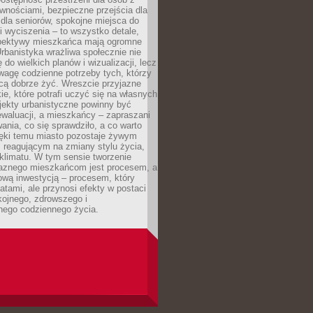
wnościami, bezpieczne przejścia dla
i dla seniorów, spokojne miejsca do
 wyciszenia – to wszystko detale,
spektywy mieszkańca mają ogromne
rbanistyka wrażliwa społecznie nie
 do wielkich planów i wizualizacji, lecz
wagę codzienne potrzeby tych, którzy
cą dobrze żyć. Wreszcie przyjazne
kie, które potrafi uczyć się na własnych
jekty urbanistyczne powinny być
waluacji, a mieszkańcy – zapraszani
nia, co się sprawdziło, a co warto
ięki temu miasto pozostaje żywym
 reagującym na zmiany stylu życia,
i klimatu. W tym sensie tworzenie
jaznego mieszkańcom jest procesem, a
ową inwestycją – procesem, który
atami, ale przynosi efekty w postaci
kojnego, zdrowszego i
ego codziennego życia.