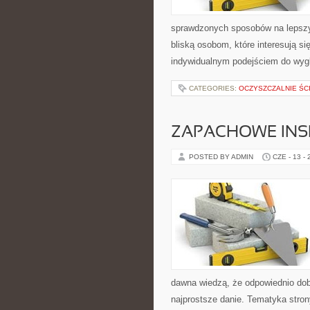
sprawdzonych sposobów na lepszy 
bliską osobom, które interesują s
indywidualnym podejściem do wyg
CATEGORIES:
OCZYSZCZALNIE ŚC
ZAPACHOWE INS
POSTED BY ADMIN
CZE - 13 -
dawna wiedzą, że odpowiednio dob
najprostsze danie. Tematyka stron