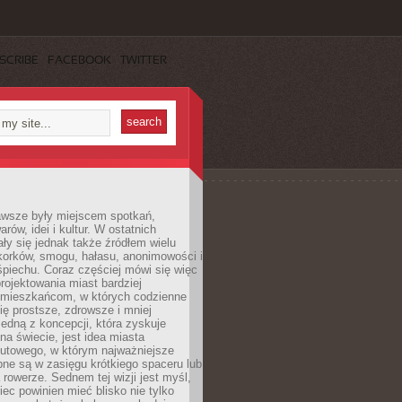
SCRIBE
FACEBOOK
TWITTER
awsze były miejscem spotkań,
rów, idei i kultur. W ostatnich
ły się jednak także źródłem wielu
korków, smogu, hałasu, anonimowości i
piechu. Coraz częściej mówi się więc
projektowania miast bardziej
 mieszkańcom, w których codzienne
się prostsze, zdrowsze i mniej
Jedną z koncepcji, która zyskuje
na świecie, jest idea miasta
nutowego, w którym najważniejsze
pne są w zasięgu krótkiego spaceru lub
 rowerze. Sednem tej wizji jest myśl,
ec powinien mieć blisko nie tylko