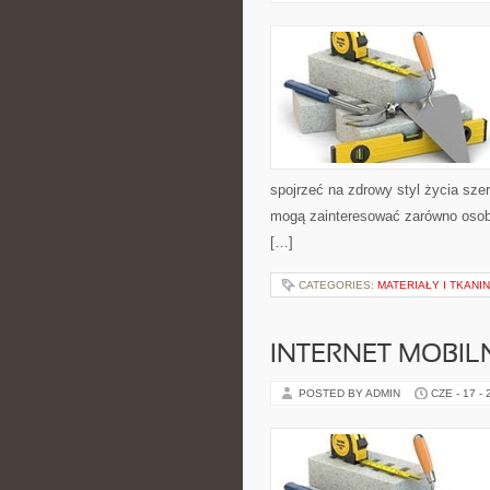
spojrzeć na zdrowy styl życia szer
mogą zainteresować zarówno osoby
[…]
CATEGORIES:
MATERIAŁY I TKANI
INTERNET MOBILN
POSTED BY ADMIN
CZE - 17 -