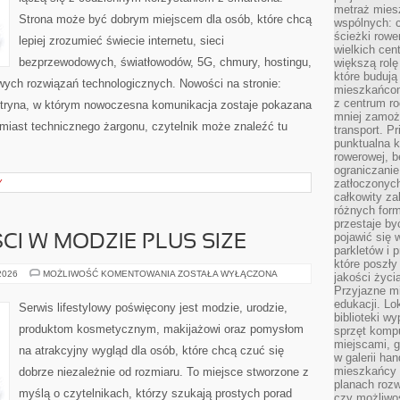
metraż miesz
Strona może być dobrym miejscem dla osób, które chcą
wspólnych: c
ścieżki rowe
lepiej zrozumieć świecie internetu, sieci
wielkich ce
bezprzewodowych, światłowodów, 5G, chmury, hostingu,
większą rolę
które budują
ych rozwiązań technologicznych. Nowości na stronie:
mieszkańcom
z centrum ro
 witryna, w którym nowoczesna komunikacja zostaje pokazana
mniej zamoż
miast technicznego żargonu, czytelnik może znaleźć tu
transport. P
punktualna k
rowerowej, 
ograniczani
zatłoczonych
Y
całkowity za
różnych form
przestaje b
pojawić się 
CI W MODZIE PLUS SIZE
parkletów i 
które poszły
TRENDY
 2026
MOŻLIWOŚĆ KOMENTOWANIA
ZOSTAŁA WYŁĄCZONA
jakości życia
I
Przyjazne mi
NOWOŚCI
W
edukacji. Lo
Serwis lifestylowy poświęcony jest modzie, urodzie,
MODZIE
biblioteki w
PLUS
produktom kosmetycznym, makijażowi oraz pomysłom
sprzęt kompu
SIZE
miejscami, g
na atrakcyjny wygląd dla osób, które chcą czuć się
w galerii ha
mieszkańcy m
dobrze niezależnie od rozmiaru. To miejsce stworzone z
planach roz
myślą o czytelnikach, którzy szukają prostych porad
czy możliwo