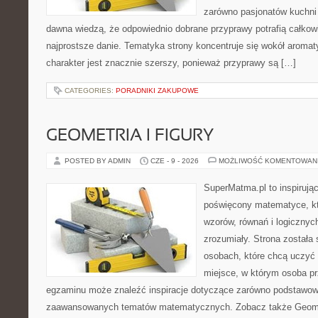
zarówno pasjonatów kuchni ś
dawna wiedzą, że odpowiednio dobrane przyprawy potrafią całkow
najprostsze danie. Tematyka strony koncentruje się wokół aromat
charakter jest znacznie szerszy, ponieważ przyprawy są […]
CATEGORIES:
PORADNIKI ZAKUPOWE
GEOMETRIA I FIGURY
POSTED BY ADMIN
CZE - 9 - 2026
MOŻLIWOŚĆ KOMENTOWAN
SuperMatma.pl to inspirując
poświęcony matematyce, któ
wzorów, równań i logicznyc
zrozumiały. Strona została
osobach, które chcą uczyć 
miejsce, w którym osoba pr
egzaminu może znaleźć inspiracje dotyczące zarówno podstawowyc
zaawansowanych tematów matematycznych. Zobacz także Geomet