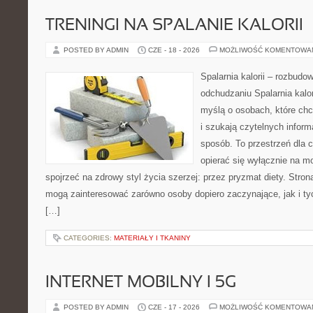
TRENINGI NA SPALANIE KALORII
POSTED BY ADMIN
CZE - 18 - 2026
MOŻLIWOŚĆ KOMENTOWA
Spalarnia kalorii – rozbud
odchudzaniu Spalarnia kalor
myślą o osobach, które ch
i szukają czytelnych inform
sposób. To przestrzeń dla c
opierać się wyłącznie na m
spojrzeć na zdrowy styl życia szerzej: przez pryzmat diety. Stron
mogą zainteresować zarówno osoby dopiero zaczynające, jak i ty
[…]
CATEGORIES:
MATERIAŁY I TKANINY
INTERNET MOBILNY I 5G
POSTED BY ADMIN
CZE - 17 - 2026
MOŻLIWOŚĆ KOMENTOWA