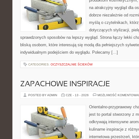
produktom kosmetycznym, 
na atrakcyjny wygląd dla os
dobrze niezależnie od rozm
myślą o czytelnikach, któr
dotyczących stylizacji, piel
sprawdzonych sposobów na lepszy wygląd. Strona łączy lekki cha
bliską osobom, które interesują się modą dla pełniejszych sylwe
indywidualnym podejściem do wyglądu. Polecamy […]
CATEGORIES:
OCZYSZCZALNIE ŚCIEKÓW
ZAPACHOWE INSPIRACJE
POSTED BY ADMIN
CZE - 13 - 2026
MOŻLIWOŚĆ KOMENTOWA
Orientalno-przyprawowy char
jest to portal stworzony z 
odkrywają intensywne aroma
kulinarne inspiracje z różny
internetowa przestrzeń, kt