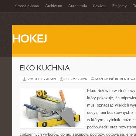
Archiwum
Autostrada
Psujemy
R
Strona główna
Powieść
HOKEJ
EKO KUCHNIA
POSTED BY ADMIN
CZE - 27 - 2026
MOŻLIWOŚĆ KOMENTOWA
Ekos-Sułów to wartościowy 
który pokazuje, że odpowie
musi oznaczać wielkich wy
decyzji ani kosztownych zm
w którym czytelnik może zn
podpowiedzi oraz przystępn
codziennych wyborów, domu, zakupów, podróży, gotowania, energii