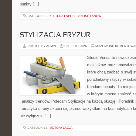
punkty […]
CATEGORIES:
KULTURA I SPOŁECZNOŚĆ FANÓW
STYLIZACJA FRYZUR
POSTED BY ADMIN
CZE - 19 - 2026
MOŻLIWOŚĆ KOMENTOWA
Studio Veriss to nowoczes
makijażowi oraz sprawdzo
które chcą zadbać o swój s
poradnikowy i łączy w sobi
trendami beauty. To miejsce
w którym można znaleźć zar
i analizy trendów. Polecam Stylizacje na każdą okazję i Poradnik p
Tematyka strony skupia się przede wszystkim na kosmetykach ko
się wyłącznie […]
CATEGORIES:
MOTORYZACJA