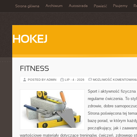
Archiwum
Autostrada
Psujemy
R
Strona główna
Powieść
HOKEJ
FITNESS
POSTED BY ADMIN
LIP - 4 - 2026
MOŻLIWOŚĆ KOMENTOWAN
Sport i aktywność fizyczna 
regularne ćwiczenia. To sty
zdrowie, dobre samopoczuci
Strona poświęcona tej tem
bazę porad, w którym każdy
początkujący, jak i zaawa
wartościowe materiały dotyczące treningów, ćwiczeń, zdrowego st