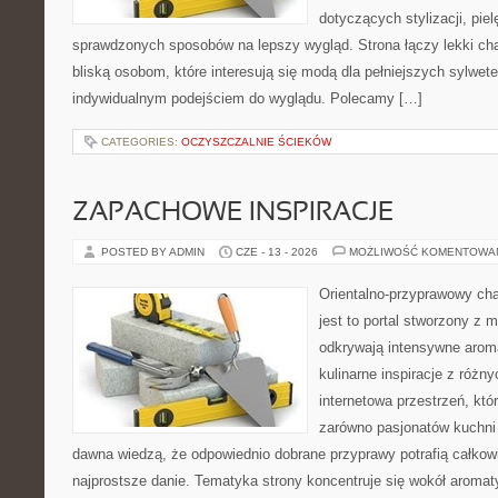
dotyczących stylizacji, piel
sprawdzonych sposobów na lepszy wygląd. Strona łączy lekki cha
bliską osobom, które interesują się modą dla pełniejszych sylwe
indywidualnym podejściem do wyglądu. Polecamy […]
CATEGORIES:
OCZYSZCZALNIE ŚCIEKÓW
ZAPACHOWE INSPIRACJE
POSTED BY ADMIN
CZE - 13 - 2026
MOŻLIWOŚĆ KOMENTOWA
Orientalno-przyprawowy char
jest to portal stworzony z 
odkrywają intensywne aroma
kulinarne inspiracje z różny
internetowa przestrzeń, kt
zarówno pasjonatów kuchni ś
dawna wiedzą, że odpowiednio dobrane przyprawy potrafią całkow
najprostsze danie. Tematyka strony koncentruje się wokół aromat