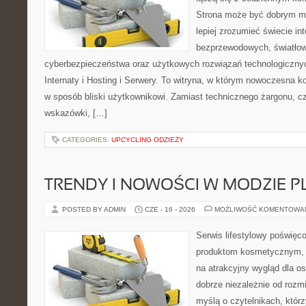
Strona może być dobrym mi
lepiej zrozumieć świecie int
bezprzewodowych, światłow
cyberbezpieczeństwa oraz użytkowych rozwiązań technologicznyc
Internaty i Hosting i Serwery. To witryna, w którym nowoczesna 
w sposób bliski użytkownikowi. Zamiast technicznego żargonu, c
wskazówki, […]
CATEGORIES:
UPCYCLING ODZIEŻY
TRENDY I NOWOŚCI W MODZIE PL
POSTED BY ADMIN
CZE - 16 - 2026
MOŻLIWOŚĆ KOMENTOWA
Serwis lifestylowy poświęco
produktom kosmetycznym, 
na atrakcyjny wygląd dla os
dobrze niezależnie od rozm
myślą o czytelnikach, któr