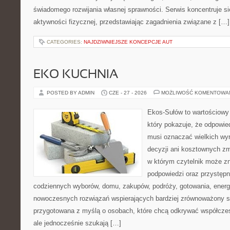
świadomego rozwijania własnej sprawności. Serwis koncentruje s
aktywności fizycznej, przedstawiając zagadnienia związane z […]
CATEGORIES:
NAJDZIWNIEJSZE KONCEPCJE AUT
EKO KUCHNIA
POSTED BY ADMIN
CZE - 27 - 2026
MOŻLIWOŚĆ KOMENTOWA
Ekos-Sułów to wartościowy 
który pokazuje, że odpowie
musi oznaczać wielkich wy
decyzji ani kosztownych zm
w którym czytelnik może zn
podpowiedzi oraz przystępn
codziennych wyborów, domu, zakupów, podróży, gotowania, energii
nowoczesnych rozwiązań wspierających bardziej zrównoważony sty
przygotowana z myślą o osobach, które chcą odkrywać współcz
ale jednocześnie szukają […]