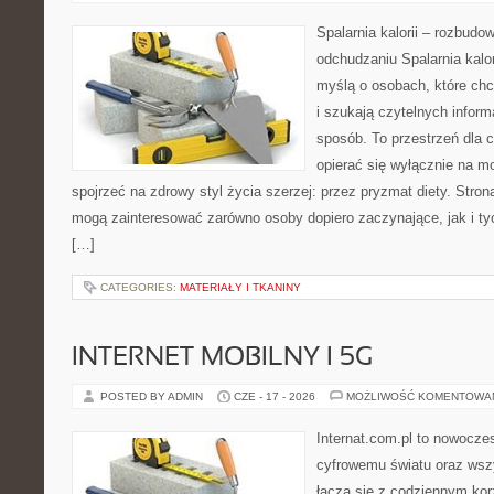
Spalarnia kalorii – rozbud
odchudzaniu Spalarnia kalor
myślą o osobach, które ch
i szukają czytelnych inform
sposób. To przestrzeń dla c
opierać się wyłącznie na m
spojrzeć na zdrowy styl życia szerzej: przez pryzmat diety. Stron
mogą zainteresować zarówno osoby dopiero zaczynające, jak i ty
[…]
CATEGORIES:
MATERIAŁY I TKANINY
INTERNET MOBILNY I 5G
POSTED BY ADMIN
CZE - 17 - 2026
MOŻLIWOŚĆ KOMENTOWA
Internat.com.pl to nowocze
cyfrowemu światu oraz wsz
łączą się z codziennym kor