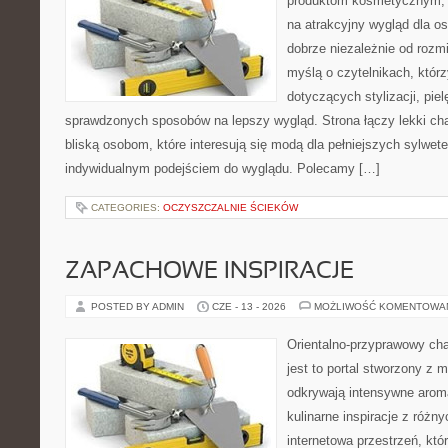
produktom kosmetycznym, 
na atrakcyjny wygląd dla os
dobrze niezależnie od rozm
myślą o czytelnikach, któr
dotyczących stylizacji, piel
sprawdzonych sposobów na lepszy wygląd. Strona łączy lekki cha
bliską osobom, które interesują się modą dla pełniejszych sylwe
indywidualnym podejściem do wyglądu. Polecamy […]
CATEGORIES:
OCZYSZCZALNIE ŚCIEKÓW
ZAPACHOWE INSPIRACJE
POSTED BY ADMIN
CZE - 13 - 2026
MOŻLIWOŚĆ KOMENTOWA
Orientalno-przyprawowy char
jest to portal stworzony z 
odkrywają intensywne aroma
kulinarne inspiracje z różny
internetowa przestrzeń, kt