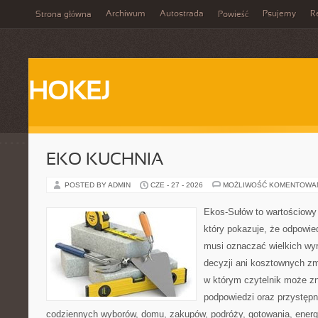
Archiwum
Autostrada
Psujemy
R
Strona główna
Powieść
HOKEJ
EKO KUCHNIA
POSTED BY ADMIN
CZE - 27 - 2026
MOŻLIWOŚĆ KOMENTOWA
Ekos-Sułów to wartościowy 
który pokazuje, że odpowie
musi oznaczać wielkich wy
decyzji ani kosztownych zm
w którym czytelnik może zn
podpowiedzi oraz przystępn
codziennych wyborów, domu, zakupów, podróży, gotowania, energii