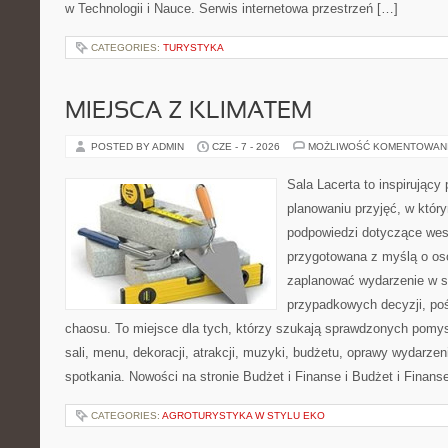
w Technologii i Nauce. Serwis internetowa przestrzeń […]
CATEGORIES:
TURYSTYKA
MIEJSCA Z KLIMATEM
POSTED BY ADMIN
CZE - 7 - 2026
MOŻLIWOŚĆ KOMENTOWAN
Sala Lacerta to inspirujący
planowaniu przyjęć, w któr
podpowiedzi dotyczące wese
przygotowana z myślą o os
zaplanować wydarzenie w s
przypadkowych decyzji, poś
chaosu. To miejsce dla tych, którzy szukają sprawdzonych pom
sali, menu, dekoracji, atrakcji, muzyki, budżetu, oprawy wydarze
spotkania. Nowości na stronie Budżet i Finanse i Budżet i Finans
CATEGORIES:
AGROTURYSTYKA W STYLU EKO