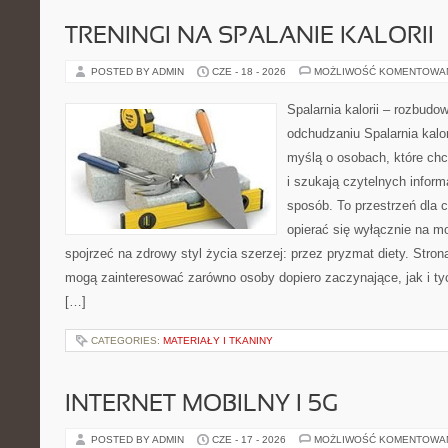
TRENINGI NA SPALANIE KALORII
POSTED BY ADMIN
CZE - 18 - 2026
MOŻLIWOŚĆ KOMENTOWA
Spalarnia kalorii – rozbud
odchudzaniu Spalarnia kalor
myślą o osobach, które ch
i szukają czytelnych inform
sposób. To przestrzeń dla c
opierać się wyłącznie na m
spojrzeć na zdrowy styl życia szerzej: przez pryzmat diety. Stron
mogą zainteresować zarówno osoby dopiero zaczynające, jak i ty
[…]
CATEGORIES:
MATERIAŁY I TKANINY
INTERNET MOBILNY I 5G
POSTED BY ADMIN
CZE - 17 - 2026
MOŻLIWOŚĆ KOMENTOWA