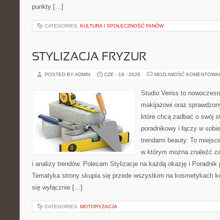
punkty […]
CATEGORIES:
KULTURA I SPOŁECZNOŚĆ FANÓW
STYLIZACJA FRYZUR
POSTED BY ADMIN
CZE - 19 - 2026
MOŻLIWOŚĆ KOMENTOWA
Studio Veriss to nowoczes
makijażowi oraz sprawdzo
które chcą zadbać o swój s
poradnikowy i łączy w sobi
trendami beauty. To miejsce
w którym można znaleźć zar
i analizy trendów. Polecam Stylizacje na każdą okazję i Poradnik p
Tematyka strony skupia się przede wszystkim na kosmetykach ko
się wyłącznie […]
CATEGORIES:
MOTORYZACJA