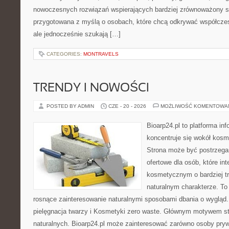
nowoczesnych rozwiązań wspierających bardziej zrównoważony sty
przygotowana z myślą o osobach, które chcą odkrywać współcz
ale jednocześnie szukają […]
CATEGORIES:
MONTRAVELS
TRENDY I NOWOŚCI
POSTED BY ADMIN
CZE - 20 - 2026
MOŻLIWOŚĆ KOMENTOWA
Bioarp24.pl to platforma in
koncentruje się wokół kos
Strona może być postrzega
ofertowe dla osób, które in
kosmetycznym o bardziej t
naturalnym charakterze. To 
rosnące zainteresowanie naturalnymi sposobami dbania o wygląd
pielęgnacja twarzy i Kosmetyki zero waste. Głównym motywem st
naturalnych. Bioarp24.pl może zainteresować zarówno osoby pryw