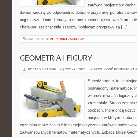
zarówno pasjonatów kuchni ś
dawna wiedzą, że odpowiednio dobrane przyprawy potrafią całkow
najprostsze danie. Tematyka strony koncentruje się wokół aromat
charakter jest znacznie szerszy, ponieważ przyprawy są […]
CATEGORIES:
PORADNIKI ZAKUPOWE
GEOMETRIA I FIGURY
POSTED BY ADMIN
CZE - 9 - 2026
MOŻLIWOŚĆ KOMENTOWAN
SuperMatma.pl to inspirując
poświęcony matematyce, któ
wzorów, równań i logicznyc
zrozumiały. Strona została
osobach, które chcą uczyć 
miejsce, w którym osoba pr
egzaminu może znaleźć inspiracje dotyczące zarówno podstawowyc
zaawansowanych tematów matematycznych. Zobacz także Geomet