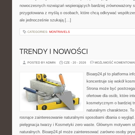
nowoczesnych rozwiązań wspierających bardziej zrównoważony sty
przygotowana z myślą o osobach, które chcą odkrywać współcz
ale jednocześnie szukają […]
CATEGORIES:
MONTRAVELS
TRENDY I NOWOŚCI
POSTED BY ADMIN
CZE - 20 - 2026
MOŻLIWOŚĆ KOMENTOWA
Bioarp24.pl to platforma in
koncentruje się wokół kos
Strona może być postrzega
ofertowe dla osób, które in
kosmetycznym o bardziej t
naturalnym charakterze. To 
rosnące zainteresowanie naturalnymi sposobami dbania o wygląd
pielęgnacja twarzy i Kosmetyki zero waste. Głównym motywem st
naturalnych. Bioarp24.pl może zainteresować zarówno osoby pryw