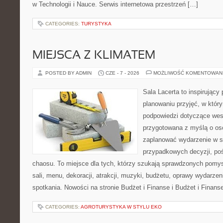
w Technologii i Nauce. Serwis internetowa przestrzeń […]
CATEGORIES:
TURYSTYKA
MIEJSCA Z KLIMATEM
POSTED BY ADMIN
CZE - 7 - 2026
MOŻLIWOŚĆ KOMENTOWAN
Sala Lacerta to inspirujący
planowaniu przyjęć, w któr
podpowiedzi dotyczące wese
przygotowana z myślą o os
zaplanować wydarzenie w s
przypadkowych decyzji, poś
chaosu. To miejsce dla tych, którzy szukają sprawdzonych pom
sali, menu, dekoracji, atrakcji, muzyki, budżetu, oprawy wydarze
spotkania. Nowości na stronie Budżet i Finanse i Budżet i Finans
CATEGORIES:
AGROTURYSTYKA W STYLU EKO