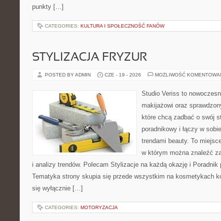
punkty […]
CATEGORIES:
KULTURA I SPOŁECZNOŚĆ FANÓW
STYLIZACJA FRYZUR
POSTED BY ADMIN
CZE - 19 - 2026
MOŻLIWOŚĆ KOMENTOWA
Studio Veriss to nowoczes
makijażowi oraz sprawdzo
które chcą zadbać o swój s
poradnikowy i łączy w sobi
trendami beauty. To miejsce
w którym można znaleźć zar
i analizy trendów. Polecam Stylizacje na każdą okazję i Poradnik p
Tematyka strony skupia się przede wszystkim na kosmetykach ko
się wyłącznie […]
CATEGORIES:
MOTORYZACJA