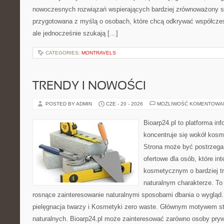
nowoczesnych rozwiązań wspierających bardziej zrównoważony sty
przygotowana z myślą o osobach, które chcą odkrywać współcz
ale jednocześnie szukają […]
CATEGORIES:
MONTRAVELS
TRENDY I NOWOŚCI
POSTED BY ADMIN
CZE - 20 - 2026
MOŻLIWOŚĆ KOMENTOWA
Bioarp24.pl to platforma in
koncentruje się wokół kos
Strona może być postrzega
ofertowe dla osób, które in
kosmetycznym o bardziej t
naturalnym charakterze. To 
rosnące zainteresowanie naturalnymi sposobami dbania o wygląd
pielęgnacja twarzy i Kosmetyki zero waste. Głównym motywem st
naturalnych. Bioarp24.pl może zainteresować zarówno osoby pryw