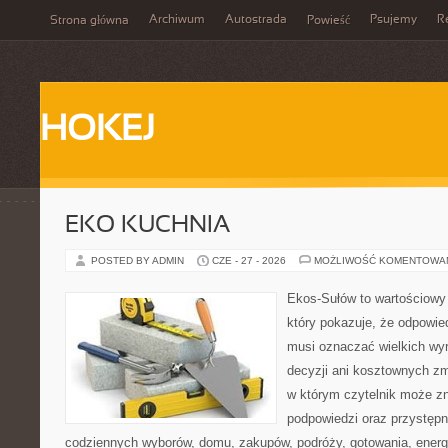
Archiwum
Autostrada
Psujemy
R
Strona główna
Powieść
HOKEJ
EKO KUCHNIA
POSTED BY ADMIN
CZE - 27 - 2026
MOŻLIWOŚĆ KOMENTOWA
Ekos-Sułów to wartościowy 
który pokazuje, że odpowie
musi oznaczać wielkich wy
decyzji ani kosztownych zm
w którym czytelnik może zn
podpowiedzi oraz przystępn
codziennych wyborów, domu, zakupów, podróży, gotowania, energii