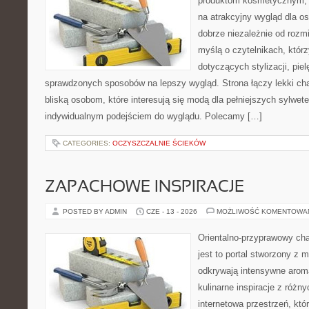
produktom kosmetycznym, 
na atrakcyjny wygląd dla os
dobrze niezależnie od rozm
myślą o czytelnikach, któr
dotyczących stylizacji, piel
sprawdzonych sposobów na lepszy wygląd. Strona łączy lekki cha
bliską osobom, które interesują się modą dla pełniejszych sylwe
indywidualnym podejściem do wyglądu. Polecamy […]
CATEGORIES:
OCZYSZCZALNIE ŚCIEKÓW
ZAPACHOWE INSPIRACJE
POSTED BY ADMIN
CZE - 13 - 2026
MOŻLIWOŚĆ KOMENTOWA
Orientalno-przyprawowy char
jest to portal stworzony z 
odkrywają intensywne aroma
kulinarne inspiracje z różny
internetowa przestrzeń, kt