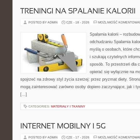
TRENINGI NA SPALANIE KALORII
POSTED BY ADMIN
CZE - 18 - 2026
MOŻLIWOŚĆ KOMENTOWA
Spalarnia kalorii – rozbud
odchudzaniu Spalarnia kalor
myślą o osobach, które ch
i szukają czytelnych inform
sposób. To przestrzeń dla c
opierać się wyłącznie na m
spojrzeć na zdrowy styl życia szerzej: przez pryzmat diety. Stron
mogą zainteresować zarówno osoby dopiero zaczynające, jak i ty
[…]
CATEGORIES:
MATERIAŁY I TKANINY
INTERNET MOBILNY I 5G
POSTED BY ADMIN
CZE - 17 - 2026
MOŻLIWOŚĆ KOMENTOWA