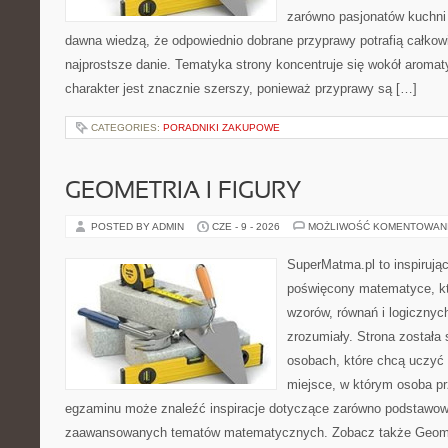
zarówno pasjonatów kuchni ś
dawna wiedzą, że odpowiednio dobrane przyprawy potrafią całkow
najprostsze danie. Tematyka strony koncentruje się wokół aromat
charakter jest znacznie szerszy, ponieważ przyprawy są […]
CATEGORIES:
PORADNIKI ZAKUPOWE
GEOMETRIA I FIGURY
POSTED BY ADMIN
CZE - 9 - 2026
MOŻLIWOŚĆ KOMENTOWAN
SuperMatma.pl to inspirując
poświęcony matematyce, któ
wzorów, równań i logicznyc
zrozumiały. Strona została
osobach, które chcą uczyć 
miejsce, w którym osoba pr
egzaminu może znaleźć inspiracje dotyczące zarówno podstawowyc
zaawansowanych tematów matematycznych. Zobacz także Geomet