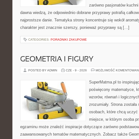
zarówno pasjonatów kuchni ś
dawna wiedzą, że odpowiednio dobrane przyprawy potrafią całkow
najprostsze danie. Tematyka strony koncentruje się wokół aromat
charakter jest znacznie szerszy, ponieważ przyprawy są […]
CATEGORIES:
PORADNIKI ZAKUPOWE
GEOMETRIA I FIGURY
POSTED BY ADMIN
CZE - 9 - 2026
MOŻLIWOŚĆ KOMENTOWAN
SuperMatma.pl to inspirując
poświęcony matematyce, któ
wzorów, równań i logicznyc
zrozumiały. Strona została
osobach, które chcą uczyć 
miejsce, w którym osoba pr
egzaminu może znaleźć inspiracje dotyczące zarówno podstawowyc
zaawansowanych tematów matematycznych. Zobacz także Geomet