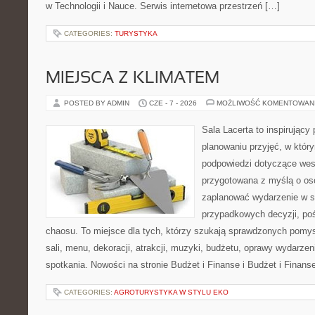
w Technologii i Nauce. Serwis internetowa przestrzeń […]
CATEGORIES:
TURYSTYKA
MIEJSCA Z KLIMATEM
POSTED BY ADMIN
CZE - 7 - 2026
MOŻLIWOŚĆ KOMENTOWAN
Sala Lacerta to inspirujący
planowaniu przyjęć, w któr
podpowiedzi dotyczące wese
przygotowana z myślą o os
zaplanować wydarzenie w s
przypadkowych decyzji, poś
chaosu. To miejsce dla tych, którzy szukają sprawdzonych pom
sali, menu, dekoracji, atrakcji, muzyki, budżetu, oprawy wydarze
spotkania. Nowości na stronie Budżet i Finanse i Budżet i Finans
CATEGORIES:
AGROTURYSTYKA W STYLU EKO