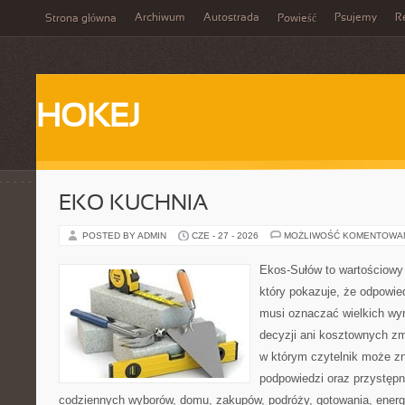
Archiwum
Autostrada
Psujemy
R
Strona główna
Powieść
HOKEJ
EKO KUCHNIA
POSTED BY ADMIN
CZE - 27 - 2026
MOŻLIWOŚĆ KOMENTOWA
Ekos-Sułów to wartościowy 
który pokazuje, że odpowie
musi oznaczać wielkich wy
decyzji ani kosztownych zm
w którym czytelnik może zn
podpowiedzi oraz przystępn
codziennych wyborów, domu, zakupów, podróży, gotowania, energii