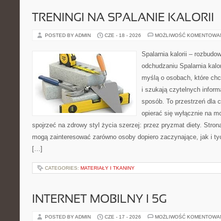
TRENINGI NA SPALANIE KALORII
POSTED BY ADMIN
CZE - 18 - 2026
MOŻLIWOŚĆ KOMENTOWA
Spalarnia kalorii – rozbud
odchudzaniu Spalarnia kalor
myślą o osobach, które ch
i szukają czytelnych inform
sposób. To przestrzeń dla c
opierać się wyłącznie na m
spojrzeć na zdrowy styl życia szerzej: przez pryzmat diety. Stron
mogą zainteresować zarówno osoby dopiero zaczynające, jak i ty
[…]
CATEGORIES:
MATERIAŁY I TKANINY
INTERNET MOBILNY I 5G
POSTED BY ADMIN
CZE - 17 - 2026
MOŻLIWOŚĆ KOMENTOWA