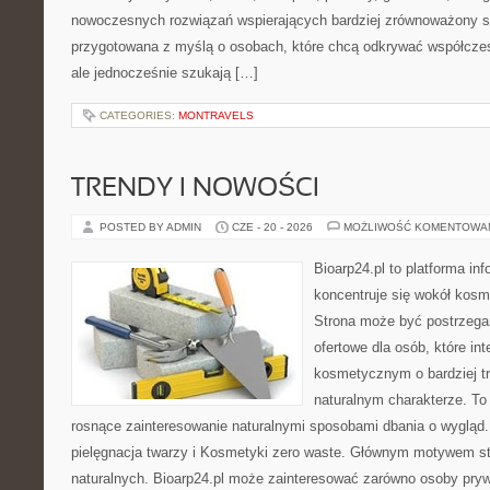
nowoczesnych rozwiązań wspierających bardziej zrównoważony sty
przygotowana z myślą o osobach, które chcą odkrywać współcz
ale jednocześnie szukają […]
CATEGORIES:
MONTRAVELS
TRENDY I NOWOŚCI
POSTED BY ADMIN
CZE - 20 - 2026
MOŻLIWOŚĆ KOMENTOWA
Bioarp24.pl to platforma in
koncentruje się wokół kos
Strona może być postrzega
ofertowe dla osób, które in
kosmetycznym o bardziej t
naturalnym charakterze. To 
rosnące zainteresowanie naturalnymi sposobami dbania o wygląd
pielęgnacja twarzy i Kosmetyki zero waste. Głównym motywem st
naturalnych. Bioarp24.pl może zainteresować zarówno osoby pryw