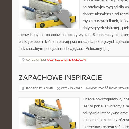
produktom kosmetycznym, 
na atrakcyjny wygląd dla os
dobrze niezależnie od rozm
myślą o czytelnikach, któr
dotyczących stylizacji, piel
sprawdzonych sposobów na lepszy wygląd. Strona łączy lekki cha
bliską osobom, które interesują się modą dla pełniejszych sylwe
indywidualnym podejściem do wyglądu. Polecamy […]
CATEGORIES:
OCZYSZCZALNIE ŚCIEKÓW
ZAPACHOWE INSPIRACJE
POSTED BY ADMIN
CZE - 13 - 2026
MOŻLIWOŚĆ KOMENTOWA
Orientalno-przyprawowy char
jest to portal stworzony z 
odkrywają intensywne aroma
kulinarne inspiracje z różny
internetowa przestrzeń, kt