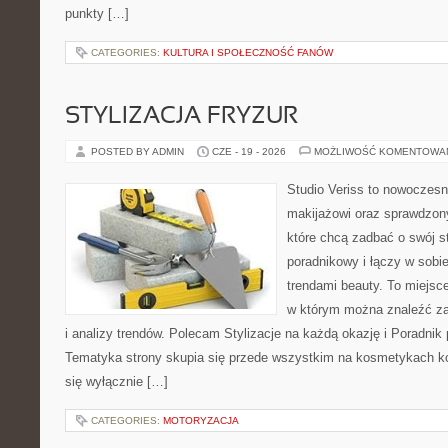
punkty […]
CATEGORIES:
KULTURA I SPOŁECZNOŚĆ FANÓW
STYLIZACJA FRYZUR
POSTED BY ADMIN
CZE - 19 - 2026
MOŻLIWOŚĆ KOMENTOWA
Studio Veriss to nowoczes
makijażowi oraz sprawdzo
które chcą zadbać o swój s
poradnikowy i łączy w sobi
trendami beauty. To miejsce
w którym można znaleźć zar
i analizy trendów. Polecam Stylizacje na każdą okazję i Poradnik p
Tematyka strony skupia się przede wszystkim na kosmetykach ko
się wyłącznie […]
CATEGORIES:
MOTORYZACJA