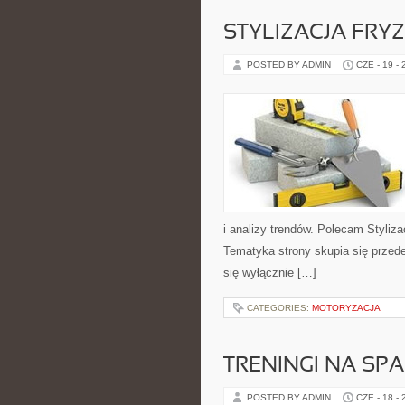
STYLIZACJA FRY
POSTED BY ADMIN
CZE - 19 -
i analizy trendów. Polecam Styliza
Tematyka strony skupia się przed
się wyłącznie […]
CATEGORIES:
MOTORYZACJA
TRENINGI NA SPA
POSTED BY ADMIN
CZE - 18 -