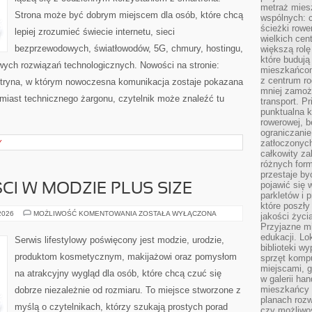
metraż miesz
Strona może być dobrym miejscem dla osób, które chcą
wspólnych: c
ścieżki rowe
lepiej zrozumieć świecie internetu, sieci
wielkich ce
bezprzewodowych, światłowodów, 5G, chmury, hostingu,
większą rolę
które budują
ych rozwiązań technologicznych. Nowości na stronie:
mieszkańcom
z centrum ro
 witryna, w którym nowoczesna komunikacja zostaje pokazana
mniej zamoż
miast technicznego żargonu, czytelnik może znaleźć tu
transport. P
punktualna k
rowerowej, 
ograniczani
zatłoczonych
Y
całkowity za
różnych form
przestaje b
pojawić się 
CI W MODZIE PLUS SIZE
parkletów i 
które poszły
TRENDY
 2026
MOŻLIWOŚĆ KOMENTOWANIA
ZOSTAŁA WYŁĄCZONA
jakości życia
I
Przyjazne mi
NOWOŚCI
W
edukacji. Lo
Serwis lifestylowy poświęcony jest modzie, urodzie,
MODZIE
biblioteki w
PLUS
produktom kosmetycznym, makijażowi oraz pomysłom
sprzęt kompu
SIZE
miejscami, g
na atrakcyjny wygląd dla osób, które chcą czuć się
w galerii ha
mieszkańcy m
dobrze niezależnie od rozmiaru. To miejsce stworzone z
planach roz
myślą o czytelnikach, którzy szukają prostych porad
czy możliwo