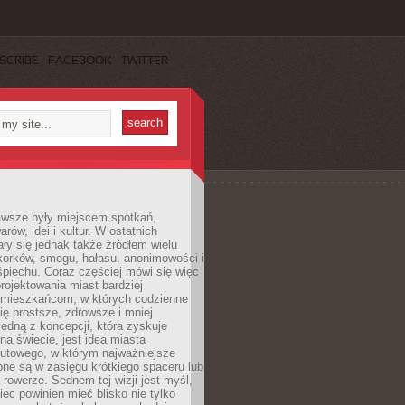
SCRIBE
FACEBOOK
TWITTER
awsze były miejscem spotkań,
rów, idei i kultur. W ostatnich
ły się jednak także źródłem wielu
korków, smogu, hałasu, anonimowości i
piechu. Coraz częściej mówi się więc
projektowania miast bardziej
 mieszkańcom, w których codzienne
się prostsze, zdrowsze i mniej
Jedną z koncepcji, która zyskuje
na świecie, jest idea miasta
nutowego, w którym najważniejsze
pne są w zasięgu krótkiego spaceru lub
 rowerze. Sednem tej wizji jest myśl,
ec powinien mieć blisko nie tylko