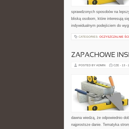
sprawdzonych sposobów na lepszy 
bliską osobom, które interesują s
indywidualnym podejściem do wyg
CATEGORIES:
OCZYSZCZALNIE ŚC
ZAPACHOWE INS
POSTED BY ADMIN
CZE - 13 -
dawna wiedzą, że odpowiednio dob
najprostsze danie. Tematyka stron