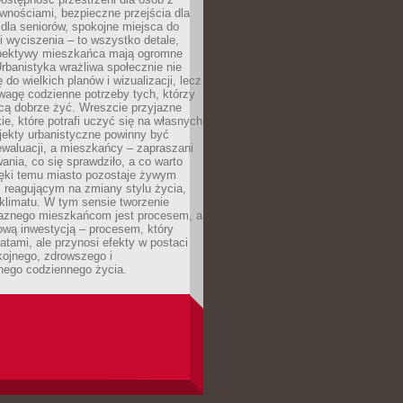
wnościami, bezpieczne przejścia dla
i dla seniorów, spokojne miejsca do
 wyciszenia – to wszystko detale,
spektywy mieszkańca mają ogromne
rbanistyka wrażliwa społecznie nie
 do wielkich planów i wizualizacji, lecz
wagę codzienne potrzeby tych, którzy
cą dobrze żyć. Wreszcie przyjazne
kie, które potrafi uczyć się na własnych
jekty urbanistyczne powinny być
waluacji, a mieszkańcy – zapraszani
nia, co się sprawdziło, a co warto
ięki temu miasto pozostaje żywym
 reagującym na zmiany stylu życia,
i klimatu. W tym sensie tworzenie
jaznego mieszkańcom jest procesem, a
ową inwestycją – procesem, który
atami, ale przynosi efekty w postaci
kojnego, zdrowszego i
ego codziennego życia.