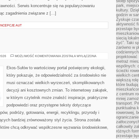
sklep spożyw
park, miejsc
rawności. Serwis koncentruje się na popularyzowaniu
kultury. Dzi
jąc zagadnienia związane z […]
godzin w sam
Zyskuje czas
aktywność f
ONCEPCJE AUT
przestaje by
mieszkaniowe
siecią lokal
żyć”. Taki 
zarówno w pl
codziennych
EKO
 2026
MOŻLIWOŚĆ KOMENTOWANIA
ZOSTAŁA WYŁĄCZONA
projektować 
KUCHNIA
metraż miesz
wspólnych: c
Ekos-Sułów to wartościowy portal poświęcony ekologii,
ścieżki rowe
który pokazuje, że odpowiedzialność za środowisko nie
wielkich ce
większą rolę
musi oznaczać wielkich wyrzeczeń, skomplikowanych
które budują
mieszkańcom
decyzji ani kosztownych zmian. To internetowy zakątek,
z centrum ro
w którym czytelnik może znaleźć inspiracje, praktyczne
mniej zamoż
transport. P
podpowiedzi oraz przystępne teksty dotyczące
punktualna k
w, podróży, gotowania, energii, recyklingu, przyrody i
rowerowej, 
ograniczani
cych bardziej zrównoważony styl życia. Strona została
zatłoczonych
całkowity za
 które chcą odkrywać współczesne wyzwania środowiskowe,
różnych form
przestaje b