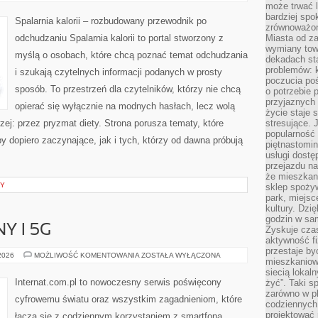
NA
może trwać l
SPALANIE
bardziej spo
KALORII
Spalarnia kalorii – rozbudowany przewodnik po
zrównoważon
odchudzaniu Spalarnia kalorii to portal stworzony z
Miasta od z
wymiany towa
myślą o osobach, które chcą poznać temat odchudzania
dekadach sta
problemów: 
i szukają czytelnych informacji podanych w prosty
poczucia poś
sposób. To przestrzeń dla czytelników, którzy nie chcą
o potrzebie 
przyjaznych
opierać się wyłącznie na modnych hasłach, lecz wolą
życie staje 
zej: przez pryzmat diety. Strona porusza tematy, które
stresujące. 
popularność 
 dopiero zaczynające, jak i tych, którzy od dawna próbują
piętnastomi
usługi dostę
przejazdu na
że mieszkani
NY
sklep spożyw
park, miejsc
kultury. Dzi
godzin w sam
Y I 5G
Zyskuje czas
aktywność f
przestaje by
INTERNET
 2026
MOŻLIWOŚĆ KOMENTOWANIA
ZOSTAŁA WYŁĄCZONA
mieszkaniowe
MOBILNY
I
siecią lokal
5G
Internat.com.pl to nowoczesny serwis poświęcony
żyć”. Taki 
zarówno w pl
cyfrowemu światu oraz wszystkim zagadnieniom, które
codziennych
projektować 
łączą się z codziennym korzystaniem z smartfona.