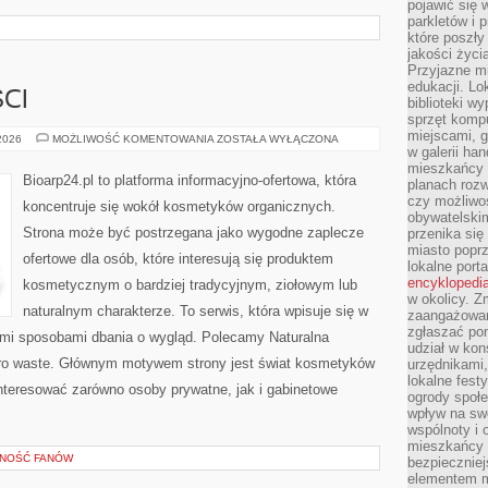
pojawić się 
parkletów i 
które poszły
jakości życia
Przyjazne mi
edukacji. Lo
CI
biblioteki w
sprzęt kompu
miejscami, g
TRENDY
 2026
MOŻLIWOŚĆ KOMENTOWANIA
ZOSTAŁA WYŁĄCZONA
I
w galerii ha
NOWOŚCI
mieszkańcy m
Bioarp24.pl to platforma informacyjno-ofertowa, która
planach roz
czy możliwo
koncentruje się wokół kosmetyków organicznych.
obywatelski
Strona może być postrzegana jako wygodne zaplecze
przenika się
miasto poprz
ofertowe dla osób, które interesują się produktem
lokalne port
encyklopedia
kosmetycznym o bardziej tradycyjnym, ziołowym lub
w okolicy. 
naturalnym charakterze. To serwis, która wpisuje się w
zaangażowan
zgłaszać po
ymi sposobami dbania o wygląd. Polecamy Naturalna
udział w kon
ero waste. Głównym motywem strony jest świat kosmetyków
urzędnikami,
lokalne fest
nteresować zarówno osoby prywatne, jak i gabinetowe
ogrody społe
wpływ na swo
wspólnoty i 
mieszkańcy s
ZNOŚĆ FANÓW
bezpieczniej
elementem mi