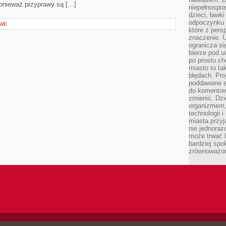
ponieważ przyprawy są […]
niepełnospra
dzieci, ławk
odpoczynku i
OWE
które z per
znaczenie. U
ogranicza się
bierze pod u
po prostu ch
miasto to ta
błędach. Pro
poddawane e
do komentowa
zmienić. Dz
organizmem,
technologii 
miasta przy
nie jednoraz
może trwać l
bardziej spo
zrównoważon