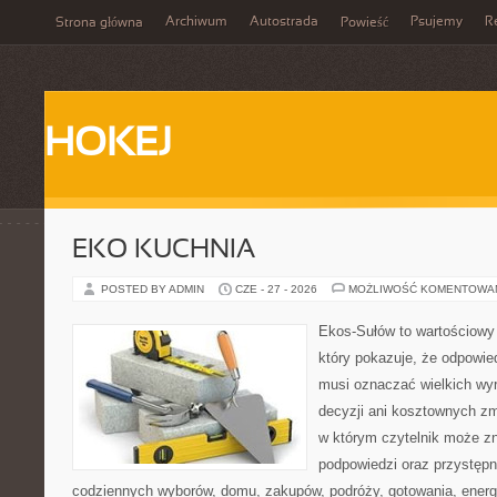
Archiwum
Autostrada
Psujemy
R
Strona główna
Powieść
HOKEJ
EKO KUCHNIA
POSTED BY ADMIN
CZE - 27 - 2026
MOŻLIWOŚĆ KOMENTOWA
Ekos-Sułów to wartościowy 
który pokazuje, że odpowie
musi oznaczać wielkich wy
decyzji ani kosztownych zm
w którym czytelnik może zn
podpowiedzi oraz przystępn
codziennych wyborów, domu, zakupów, podróży, gotowania, energii