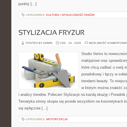
punkty […]
CATEGORIES:
KULTURA I SPOŁECZNOŚĆ FANÓW
STYLIZACJA FRYZUR
POSTED BY ADMIN
CZE - 19 - 2026
MOŻLIWOŚĆ KOMENTOWA
Studio Veriss to nowoczes
makijażowi oraz sprawdzo
które chcą zadbać o swój s
poradnikowy i łączy w sobi
trendami beauty. To miejsce
w którym można znaleźć zar
i analizy trendów. Polecam Stylizacje na każdą okazję i Poradnik p
Tematyka strony skupia się przede wszystkim na kosmetykach ko
się wyłącznie […]
CATEGORIES:
MOTORYZACJA