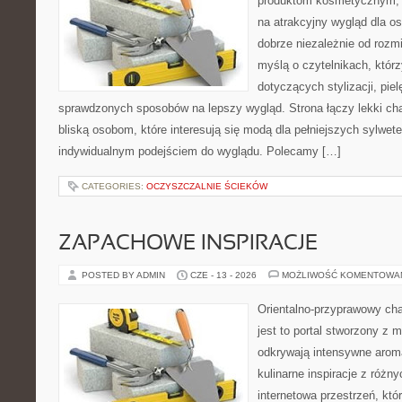
produktom kosmetycznym, 
na atrakcyjny wygląd dla os
dobrze niezależnie od rozm
myślą o czytelnikach, któr
dotyczących stylizacji, piel
sprawdzonych sposobów na lepszy wygląd. Strona łączy lekki cha
bliską osobom, które interesują się modą dla pełniejszych sylwe
indywidualnym podejściem do wyglądu. Polecamy […]
CATEGORIES:
OCZYSZCZALNIE ŚCIEKÓW
ZAPACHOWE INSPIRACJE
POSTED BY ADMIN
CZE - 13 - 2026
MOŻLIWOŚĆ KOMENTOWA
Orientalno-przyprawowy char
jest to portal stworzony z 
odkrywają intensywne aroma
kulinarne inspiracje z różny
internetowa przestrzeń, kt