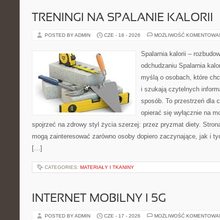
TRENINGI NA SPALANIE KALORII
POSTED BY ADMIN
CZE - 18 - 2026
MOŻLIWOŚĆ KOMENTOWA
Spalarnia kalorii – rozbud
odchudzaniu Spalarnia kalor
myślą o osobach, które ch
i szukają czytelnych inform
sposób. To przestrzeń dla c
opierać się wyłącznie na m
spojrzeć na zdrowy styl życia szerzej: przez pryzmat diety. Stron
mogą zainteresować zarówno osoby dopiero zaczynające, jak i ty
[…]
CATEGORIES:
MATERIAŁY I TKANINY
INTERNET MOBILNY I 5G
POSTED BY ADMIN
CZE - 17 - 2026
MOŻLIWOŚĆ KOMENTOWA