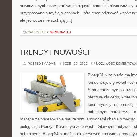
nowoczesnych rozwiązań wspierających bardziej zrównoważony sty
przygotowana z myślą o osobach, które chcą odkrywać współcz
ale jednocześnie szukają […]
CATEGORIES:
MONTRAVELS
TRENDY I NOWOŚCI
POSTED BY ADMIN
CZE - 20 - 2026
MOŻLIWOŚĆ KOMENTOWA
Bioarp24.pl to platforma in
koncentruje się wokół kos
Strona może być postrzega
ofertowe dla osób, które in
kosmetycznym o bardziej t
naturalnym charakterze. To 
rosnące zainteresowanie naturalnymi sposobami dbania o wygląd
pielęgnacja twarzy i Kosmetyki zero waste. Głównym motywem st
naturalnych. Bioarp24.pl może zainteresować zarówno osoby pryw