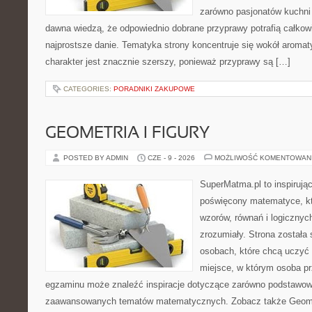
zarówno pasjonatów kuchni ś
dawna wiedzą, że odpowiednio dobrane przyprawy potrafią całkow
najprostsze danie. Tematyka strony koncentruje się wokół aromat
charakter jest znacznie szerszy, ponieważ przyprawy są […]
CATEGORIES:
PORADNIKI ZAKUPOWE
GEOMETRIA I FIGURY
POSTED BY ADMIN
CZE - 9 - 2026
MOŻLIWOŚĆ KOMENTOWAN
SuperMatma.pl to inspirując
poświęcony matematyce, któ
wzorów, równań i logicznyc
zrozumiały. Strona została
osobach, które chcą uczyć 
miejsce, w którym osoba pr
egzaminu może znaleźć inspiracje dotyczące zarówno podstawowyc
zaawansowanych tematów matematycznych. Zobacz także Geomet