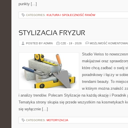
punkty […]
CATEGORIES:
KULTURA I SPOŁECZNOŚĆ FANÓW
STYLIZACJA FRYZUR
POSTED BY ADMIN
CZE - 19 - 2026
MOŻLIWOŚĆ KOMENTOWA
Studio Veriss to nowoczes
makijażowi oraz sprawdzo
które chcą zadbać o swój s
poradnikowy i łączy w sobi
trendami beauty. To miejsce
w którym można znaleźć zar
i analizy trendów. Polecam Stylizacje na każdą okazję i Poradnik p
Tematyka strony skupia się przede wszystkim na kosmetykach ko
się wyłącznie […]
CATEGORIES:
MOTORYZACJA