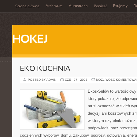
Archiwum
Autostrada
Psujemy
R
Strona główna
Powieść
HOKEJ
EKO KUCHNIA
POSTED BY ADMIN
CZE - 27 - 2026
MOŻLIWOŚĆ KOMENTOWA
Ekos-Sułów to wartościowy 
który pokazuje, że odpowie
musi oznaczać wielkich wy
decyzji ani kosztownych zm
w którym czytelnik może zn
podpowiedzi oraz przystępn
codziennych wyborów, domu, zakupów, podróży, gotowania, energii