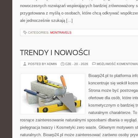
nowoczesnych rozwiązań wspierających bardziej zrównoważony sty
przygotowana z myślą o osobach, które chcą odkrywać współcz
ale jednocześnie szukają […]
CATEGORIES:
MONTRAVELS
TRENDY I NOWOŚCI
POSTED BY ADMIN
CZE - 20 - 2026
MOŻLIWOŚĆ KOMENTOWA
Bioarp24.pl to platforma in
koncentruje się wokół kos
Strona może być postrzega
ofertowe dla osób, które in
kosmetycznym o bardziej t
naturalnym charakterze. To 
rosnące zainteresowanie naturalnymi sposobami dbania o wygląd
pielęgnacja twarzy i Kosmetyki zero waste. Głównym motywem st
naturalnych. Bioarp24.pl może zainteresować zarówno osoby pryw