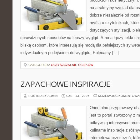
produktom kosmetycznym, 
na atrakcyjny wygląd dla os
dobrze niezależnie od rozm
myślą o czytelnikach, któr
dotyczących stylizacji, piel
sprawdzonych sposobów na lepszy wygląd. Strona łączy lekki cha
bliską osobom, które interesują się modą dla pełniejszych sylwe
indywidualnym podejściem do wyglądu. Polecamy […]
CATEGORIES:
OCZYSZCZALNIE ŚCIEKÓW
ZAPACHOWE INSPIRACJE
POSTED BY ADMIN
CZE - 13 - 2026
MOŻLIWOŚĆ KOMENTOWA
Orientalno-przyprawowy char
jest to portal stworzony z 
odkrywają intensywne aroma
kulinarne inspiracje z różny
internetowa przestrzeń, kt