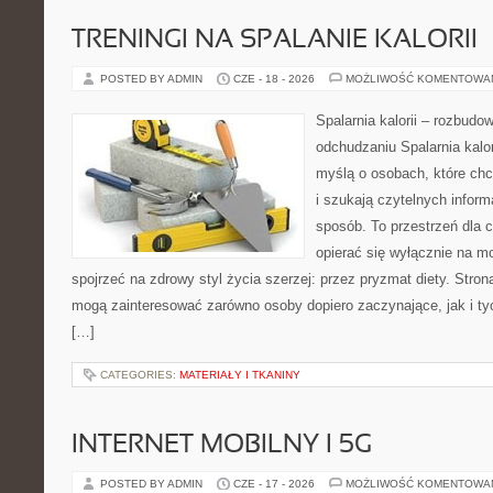
TRENINGI NA SPALANIE KALORII
POSTED BY ADMIN
CZE - 18 - 2026
MOŻLIWOŚĆ KOMENTOWA
Spalarnia kalorii – rozbud
odchudzaniu Spalarnia kalor
myślą o osobach, które ch
i szukają czytelnych inform
sposób. To przestrzeń dla c
opierać się wyłącznie na m
spojrzeć na zdrowy styl życia szerzej: przez pryzmat diety. Stron
mogą zainteresować zarówno osoby dopiero zaczynające, jak i ty
[…]
CATEGORIES:
MATERIAŁY I TKANINY
INTERNET MOBILNY I 5G
POSTED BY ADMIN
CZE - 17 - 2026
MOŻLIWOŚĆ KOMENTOWA