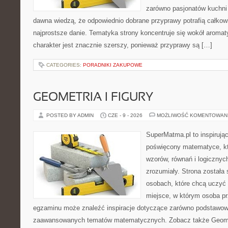
zarówno pasjonatów kuchni ś
dawna wiedzą, że odpowiednio dobrane przyprawy potrafią całkow
najprostsze danie. Tematyka strony koncentruje się wokół aromat
charakter jest znacznie szerszy, ponieważ przyprawy są […]
CATEGORIES:
PORADNIKI ZAKUPOWE
GEOMETRIA I FIGURY
POSTED BY ADMIN
CZE - 9 - 2026
MOŻLIWOŚĆ KOMENTOWAN
SuperMatma.pl to inspirując
poświęcony matematyce, któ
wzorów, równań i logicznyc
zrozumiały. Strona została
osobach, które chcą uczyć 
miejsce, w którym osoba pr
egzaminu może znaleźć inspiracje dotyczące zarówno podstawowyc
zaawansowanych tematów matematycznych. Zobacz także Geomet