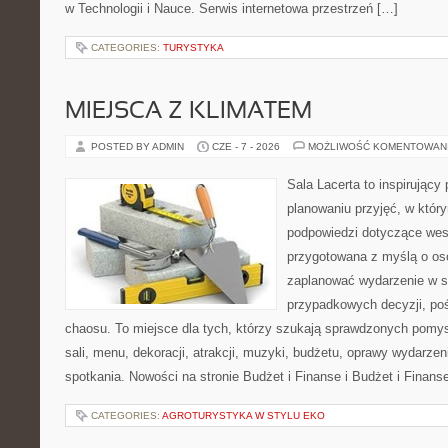
w Technologii i Nauce. Serwis internetowa przestrzeń […]
CATEGORIES:
TURYSTYKA
MIEJSCA Z KLIMATEM
POSTED BY ADMIN
CZE - 7 - 2026
MOŻLIWOŚĆ KOMENTOWAN
Sala Lacerta to inspirujący
planowaniu przyjęć, w któr
podpowiedzi dotyczące wese
przygotowana z myślą o os
zaplanować wydarzenie w s
przypadkowych decyzji, poś
chaosu. To miejsce dla tych, którzy szukają sprawdzonych pom
sali, menu, dekoracji, atrakcji, muzyki, budżetu, oprawy wydarze
spotkania. Nowości na stronie Budżet i Finanse i Budżet i Finans
CATEGORIES:
AGROTURYSTYKA W STYLU EKO