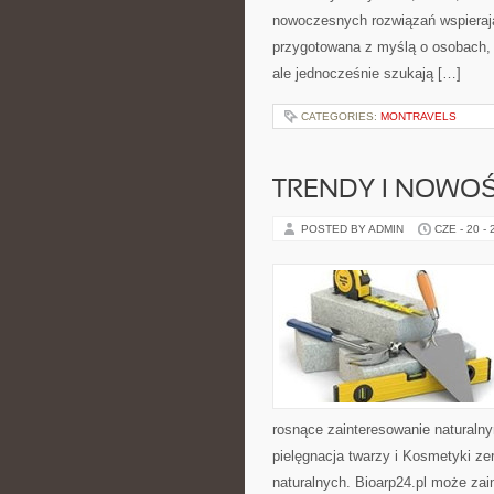
nowoczesnych rozwiązań wspierają
przygotowana z myślą o osobach,
ale jednocześnie szukają […]
CATEGORIES:
MONTRAVELS
TRENDY I NOWOŚ
POSTED BY ADMIN
CZE - 20 -
rosnące zainteresowanie naturaln
pielęgnacja twarzy i Kosmetyki z
naturalnych. Bioarp24.pl może zai