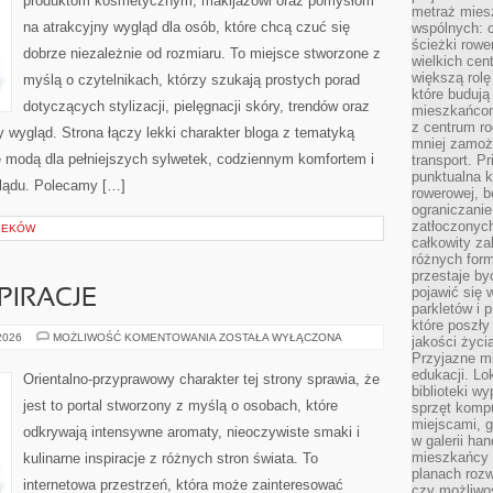
produktom kosmetycznym, makijażowi oraz pomysłom
SIZE
metraż miesz
na atrakcyjny wygląd dla osób, które chcą czuć się
wspólnych: c
ścieżki rowe
dobrze niezależnie od rozmiaru. To miejsce stworzone z
wielkich ce
większą rolę
myślą o czytelnikach, którzy szukają prostych porad
które budują
dotyczących stylizacji, pielęgnacji skóry, trendów oraz
mieszkańcom
z centrum ro
wygląd. Strona łączy lekki charakter bloga z tematyką
mniej zamoż
ię modą dla pełniejszych sylwetek, codziennym komfortem i
transport. P
punktualna k
lądu. Polecamy […]
rowerowej, 
ograniczani
zatłoczonych
IEKÓW
całkowity za
różnych form
przestaje b
pojawić się 
PIRACJE
parkletów i 
które poszły
ZAPACHOWE
 2026
MOŻLIWOŚĆ KOMENTOWANIA
ZOSTAŁA WYŁĄCZONA
jakości życia
INSPIRACJE
Przyjazne mi
edukacji. Lo
Orientalno-przyprawowy charakter tej strony sprawia, że
biblioteki w
jest to portal stworzony z myślą o osobach, które
sprzęt kompu
miejscami, g
odkrywają intensywne aromaty, nieoczywiste smaki i
w galerii ha
mieszkańcy m
kulinarne inspiracje z różnych stron świata. To
planach roz
internetowa przestrzeń, która może zainteresować
czy możliwo