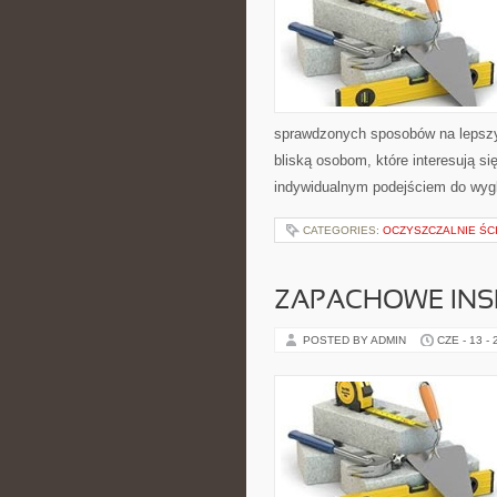
sprawdzonych sposobów na lepszy 
bliską osobom, które interesują s
indywidualnym podejściem do wyg
CATEGORIES:
OCZYSZCZALNIE ŚC
ZAPACHOWE INS
POSTED BY ADMIN
CZE - 13 -