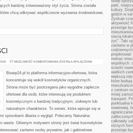
sklep spożyw
park, miejsc
cych bardziej zrównoważony styl życia. Strona została
kultury. Dzi
 które chcą odkrywać współczesne wyzwania środowiskowe,
godzin w sam
Zyskuje czas
aktywność f
przestaje by
mieszkaniowe
siecią lokal
żyć”. Taki 
zarówno w pl
codziennych
CI
projektować 
metraż miesz
TRENDY
 2026
MOŻLIWOŚĆ KOMENTOWANIA
ZOSTAŁA WYŁĄCZONA
wspólnych: c
I
ścieżki rowe
NOWOŚCI
wielkich ce
Bioarp24.pl to platforma informacyjno-ofertowa, która
większą rolę
koncentruje się wokół kosmetyków organicznych.
które budują
mieszkańcom
Strona może być postrzegana jako wygodne zaplecze
z centrum ro
ofertowe dla osób, które interesują się produktem
mniej zamoż
transport. P
kosmetycznym o bardziej tradycyjnym, ziołowym lub
punktualna k
rowerowej, 
naturalnym charakterze. To serwis, która wpisuje się w
ograniczani
ymi sposobami dbania o wygląd. Polecamy Naturalna
zatłoczonych
całkowity za
ero waste. Głównym motywem strony jest świat kosmetyków
różnych form
nteresować zarówno osoby prywatne, jak i gabinetowe
przestaje b