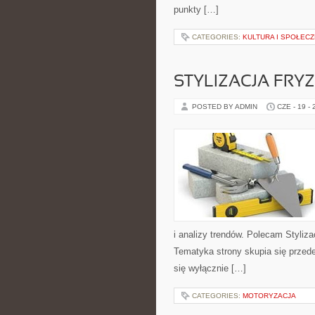
punkty […]
CATEGORIES:
KULTURA I SPOŁEC
STYLIZACJA FRY
POSTED BY ADMIN
CZE - 19 -
i analizy trendów. Polecam Styliza
Tematyka strony skupia się przed
się wyłącznie […]
CATEGORIES:
MOTORYZACJA