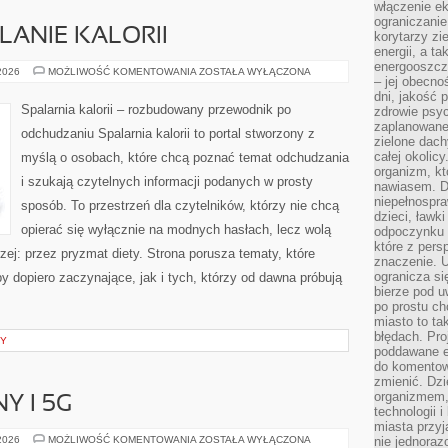
włączenie ek
ograniczanie
LANIE KALORII
korytarzy zi
energii, a t
energooszczę
TRENINGI
 2026
MOŻLIWOŚĆ KOMENTOWANIA
ZOSTAŁA WYŁĄCZONA
– jej obecno
NA
SPALANIE
dni, jakość 
KALORII
Spalarnia kalorii – rozbudowany przewodnik po
zdrowie psy
zaplanowane 
odchudzaniu Spalarnia kalorii to portal stworzony z
zielone dach
całej okolicy
myślą o osobach, które chcą poznać temat odchudzania
organizm, kt
i szukają czytelnych informacji podanych w prosty
nawiasem. D
niepełnospra
sposób. To przestrzeń dla czytelników, którzy nie chcą
dzieci, ławk
opierać się wyłącznie na modnych hasłach, lecz wolą
odpoczynku i
które z per
zej: przez pryzmat diety. Strona porusza tematy, które
znaczenie. U
ogranicza się
 dopiero zaczynające, jak i tych, którzy od dawna próbują
bierze pod u
po prostu ch
miasto to ta
błędach. Pro
NY
poddawane e
do komentowa
zmienić. Dz
organizmem,
Y I 5G
technologii 
miasta przy
INTERNET
 2026
MOŻLIWOŚĆ KOMENTOWANIA
ZOSTAŁA WYŁĄCZONA
nie jednoraz