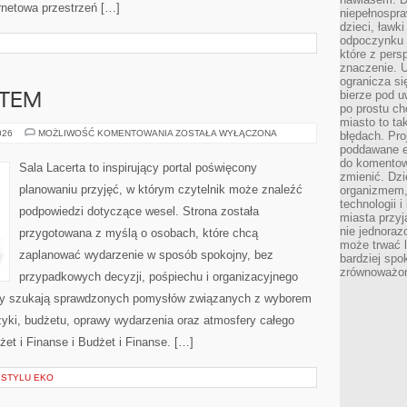
ernetowa przestrzeń […]
niepełnospra
dzieci, ławk
odpoczynku i
które z per
znaczenie. U
ogranicza się
bierze pod u
ATEM
po prostu ch
miasto to ta
MIEJSCA
026
MOŻLIWOŚĆ KOMENTOWANIA
ZOSTAŁA WYŁĄCZONA
błędach. Pro
Z
poddawane e
KLIMATEM
do komentowa
Sala Lacerta to inspirujący portal poświęcony
zmienić. Dz
planowaniu przyjęć, w którym czytelnik może znaleźć
organizmem,
technologii 
podpowiedzi dotyczące wesel. Strona została
miasta przy
nie jednoraz
przygotowana z myślą o osobach, które chcą
może trwać l
zaplanować wydarzenie w sposób spokojny, bez
bardziej spo
zrównoważon
przypadkowych decyzji, pośpiechu i organizacyjnego
órzy szukają sprawdzonych pomysłów związanych z wyborem
uzyki, budżetu, oprawy wydarzenia oraz atmosfery całego
żet i Finanse i Budżet i Finanse. […]
 STYLU EKO