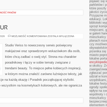
pojawić się 
parkletów i 
które poszły
jakości życia
ZNOŚĆ FANÓW
Przyjazne mi
edukacji. Lo
biblioteki w
sprzęt kompu
ZUR
miejscami, g
w galerii ha
STYLIZACJA
 2026
MOŻLIWOŚĆ KOMENTOWANIA
ZOSTAŁA WYŁĄCZONA
mieszkańcy m
FRYZUR
planach roz
czy możliwo
Studio Veriss to nowoczesny serwis poświęcony
obywatelski
makijażowi oraz sprawdzonym wskazówkom dla osób,
przenika się
miasto poprz
które chcą zadbać o swój styl. Strona ma charakter
lokalne port
encyklopedia
poradnikowy i łączy w sobie tematy związane z
w okolicy. 
trendami beauty. To miejsce pełne kobiecych inspiracji,
zaangażowan
zgłaszać po
w którym można znaleźć zarówno luźniejsze teksty, jak
udział w kon
cje na każdą okazję i Poradnik początkującej stylistki.
urzędnikami,
lokalne fest
e wszystkim na kosmetykach kolorowych, ale nie ogranicza
ogrody społe
wpływ na swo
wspólnoty i 
mieszkańcy s
bezpieczniej
elementem mi