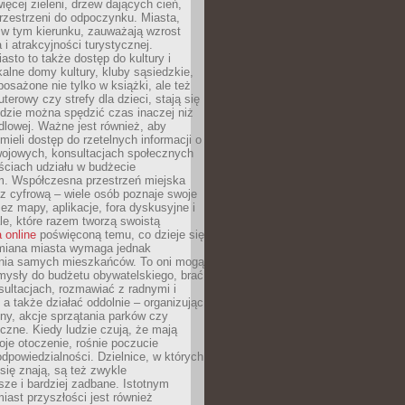
więcej zieleni, drzew dających cień,
przestrzeni do odpoczynku. Miasta,
 w tym kierunku, zauważają wzrost
 i atrakcyjności turystycznej.
asto to także dostęp do kultury i
kalne domy kultury, kluby sąsiedzkie,
yposażone nie tylko w książki, ale też
terowy czy strefy dla dzieci, stają się
dzie można spędzić czas inaczej niż
ndlowej. Ważne jest również, aby
ieli dostęp do rzetelnych informacji o
wojowych, konsultacjach społecznych
ściach udziału w budżecie
m. Współczesna przestrzeń miejska
 z cyfrową – wiele osób poznaje swoje
ez mapy, aplikacje, fora dyskusyjne i
ale, które razem tworzą swoistą
 online
poświęconą temu, co dzieje się
Zmiana miasta wymaga jednak
ia samych mieszkańców. To oni mogą
mysły do budżetu obywatelskiego, brać
sultacjach, rozmawiać z radnymi i
 a także działać oddolnie – organizując
yny, akcje sprzątania parków czy
czne. Kiedy ludzie czują, że mają
je otoczenie, rośnie poczucie
odpowiedzialności. Dzielnice, w których
ię znają, są też zwykle
sze i bardziej zadbane. Istotnym
ast przyszłości jest również