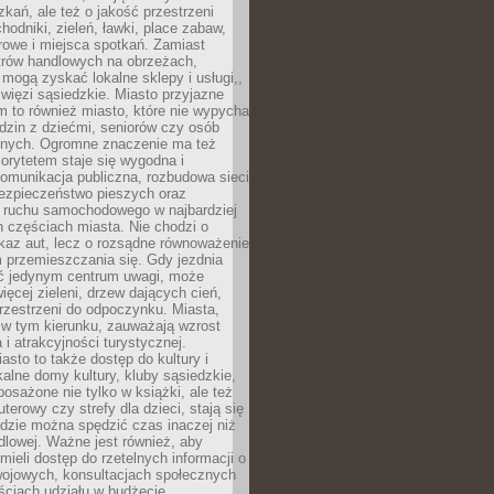
kań, ale też o jakość przestrzeni
hodniki, zieleń, ławki, place zabaw,
rowe i miejsca spotkań. Zamiast
ntrów handlowych na obrzeżach,
 mogą zyskać lokalne sklepy i usługi,,
 więzi sąsiedzkie. Miasto przyjazne
 to również miasto, które nie wypycha
dzin z dziećmi, seniorów czy osób
nych. Ogromne znaczenie ma też
riorytetem staje się wygodna i
omunikacja publiczna, rozbudowa sieci
bezpieczeństwo pieszych oraz
e ruchu samochodowego w najbardziej
 częściach miasta. Nie chodzi o
kaz aut, lecz o rozsądne równoważenie
 przemieszczania się. Gdy jezdnia
yć jedynym centrum uwagi, może
więcej zieleni, drzew dających cień,
przestrzeni do odpoczynku. Miasta,
 w tym kierunku, zauważają wzrost
 i atrakcyjności turystycznej.
asto to także dostęp do kultury i
kalne domy kultury, kluby sąsiedzkie,
yposażone nie tylko w książki, ale też
terowy czy strefy dla dzieci, stają się
dzie można spędzić czas inaczej niż
ndlowej. Ważne jest również, aby
ieli dostęp do rzetelnych informacji o
wojowych, konsultacjach społecznych
ściach udziału w budżecie