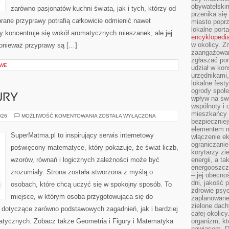
obywatelski
zarówno pasjonatów kuchni świata, jak i tych, którzy od
przenika się
rane przyprawy potrafią całkowicie odmienić nawet
miasto poprz
lokalne port
y koncentruje się wokół aromatycznych mieszanek, ale jej
encyklopedia
w okolicy. 
ponieważ przyprawy są […]
zaangażowan
zgłaszać po
OWE
udział w kon
urzędnikami,
lokalne fest
ogrody społe
URY
wpływ na swo
wspólnoty i 
mieszkańcy s
GEOMETRIA
026
MOŻLIWOŚĆ KOMENTOWANIA
ZOSTAŁA WYŁĄCZONA
bezpieczniej
I
FIGURY
elementem mi
SuperMatma.pl to inspirujący serwis internetowy
włączenie ek
ograniczanie
poświęcony matematyce, który pokazuje, że świat liczb,
korytarzy zi
wzorów, równań i logicznych zależności może być
energii, a t
energooszczę
zrozumiały. Strona została stworzona z myślą o
– jej obecno
dni, jakość 
osobach, które chcą uczyć się w spokojny sposób. To
zdrowie psy
miejsce, w którym osoba przygotowująca się do
zaplanowane 
zielone dach
 dotyczące zarówno podstawowych zagadnień, jak i bardziej
całej okolicy
ycznych. Zobacz także Geometria i Figury i Matematyka
organizm, kt
nawiasem. D