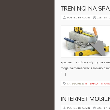
TRENINGI NA SPA
POSTED BY ADMIN
CZE - 18 -
spojrzeć na zdrowy styl życia szer
mogą zainteresować zarówno osoby
[…]
CATEGORIES:
MATERIAŁY I TKANI
INTERNET MOBILN
POSTED BY ADMIN
CZE - 17 -