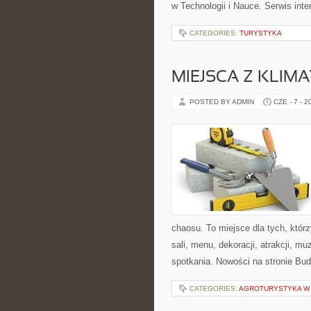
w Technologii i Nauce. Serwis int
CATEGORIES:
TURYSTYKA
MIEJSCA Z KLIM
POSTED BY ADMIN
CZE - 7 - 2
chaosu. To miejsce dla tych, kt
sali, menu, dekoracji, atrakcji, m
spotkania. Nowości na stronie Bud
CATEGORIES:
AGROTURYSTYKA W