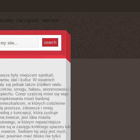
SCRIBE
FACEBOOK
TWITTER
awsze były miejscem spotkań,
rów, idei i kultur. W ostatnich
ły się jednak także źródłem wielu
korków, smogu, hałasu, anonimowości i
piechu. Coraz częściej mówi się więc
projektowania miast bardziej
 mieszkańcom, w których codzienne
się prostsze, zdrowsze i mniej
Jedną z koncepcji, która zyskuje
na świecie, jest idea miasta
nutowego, w którym najważniejsze
pne są w zasięgu krótkiego spaceru lub
 rowerze. Sednem tej wizji jest myśl,
ec powinien mieć blisko nie tylko