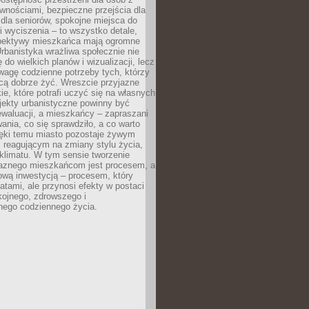
wnościami, bezpieczne przejścia dla
i dla seniorów, spokojne miejsca do
 wyciszenia – to wszystko detale,
spektywy mieszkańca mają ogromne
rbanistyka wrażliwa społecznie nie
 do wielkich planów i wizualizacji, lecz
wagę codzienne potrzeby tych, którzy
cą dobrze żyć. Wreszcie przyjazne
kie, które potrafi uczyć się na własnych
jekty urbanistyczne powinny być
waluacji, a mieszkańcy – zapraszani
nia, co się sprawdziło, a co warto
ięki temu miasto pozostaje żywym
 reagującym na zmiany stylu życia,
i klimatu. W tym sensie tworzenie
jaznego mieszkańcom jest procesem, a
ową inwestycją – procesem, który
atami, ale przynosi efekty w postaci
kojnego, zdrowszego i
ego codziennego życia.