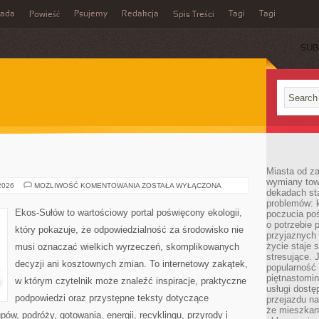
rada
Psujemy
Redakcja
Tagi
Tagi
Powieść
Spis Treści
SUB
Miasta od z
wymiany towa
EKO
 2026
MOŻLIWOŚĆ KOMENTOWANIA
ZOSTAŁA WYŁĄCZONA
dekadach sta
KUCHNIA
problemów: 
Ekos-Sułów to wartościowy portal poświęcony ekologii,
poczucia poś
o potrzebie 
który pokazuje, że odpowiedzialność za środowisko nie
przyjaznych
życie staje 
musi oznaczać wielkich wyrzeczeń, skomplikowanych
stresujące. 
decyzji ani kosztownych zmian. To internetowy zakątek,
popularność 
piętnastomi
w którym czytelnik może znaleźć inspiracje, praktyczne
usługi dostę
podpowiedzi oraz przystępne teksty dotyczące
przejazdu na
że mieszkani
w, podróży, gotowania, energii, recyklingu, przyrody i