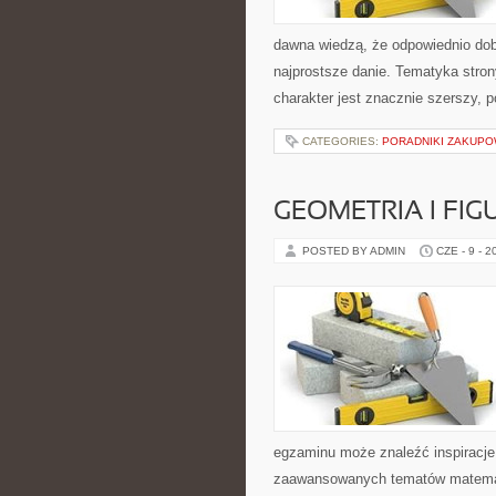
dawna wiedzą, że odpowiednio dob
najprostsze danie. Tematyka stron
charakter jest znacznie szerszy, 
CATEGORIES:
PORADNIKI ZAKUP
GEOMETRIA I FIG
POSTED BY ADMIN
CZE - 9 - 2
egzaminu może znaleźć inspiracje
zaawansowanych tematów matemat