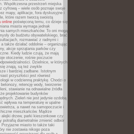
m. Współczesna przestrzeń miejska
 z cyfrową – wiele osób poznaje swoje
ez mapy, aplikacje, fora dyskusyjne i
ale, które razem tworzą swoistą
 online
poświęconą temu, co dzieje się
Zmiana miasta wymaga jednak
ia samych mieszkańców. To oni mogą
mysły do budżetu obywatelskiego, brać
sultacjach, rozmawiać z radnymi i
 a także działać oddolnie – organizując
yny, akcje sprzątania parków czy
czne. Kiedy ludzie czują, że mają
je otoczenie, rośnie poczucie
odpowiedzialności. Dzielnice, w których
ię znają, są też zwykle
sze i bardziej zadbane. Istotnym
ast przyszłości jest również
ologii w codzienną praktykę. Chodzi o
 betonozy, retencję wody, tworzenie
eleni, stawianie na odnawialne źródła
akże projektowanie budynków
dnych. Zieleń nie jest jedynie ozdobą
ść wpływa na temperaturę w upalne
powietrza, a nawet na samopoczucie i
chiczne mieszkańców. Mądrze
alejki drzew, parki kieszonkowe czy
y potrafią diametralnie zmienić odbiór
. Przyjazne miasto to także taki
óry nie zostawia nikogo poza
ostępność przestrzeni dla osób z