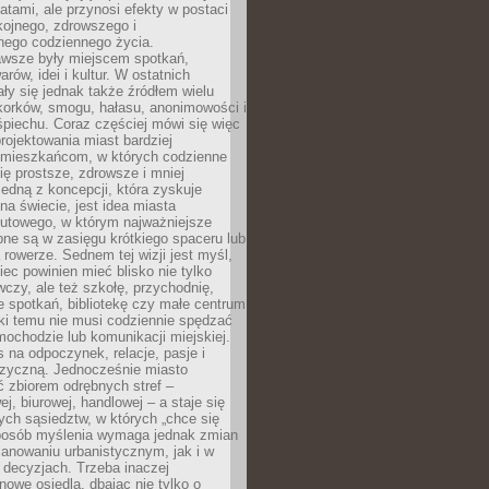
atami, ale przynosi efekty w postaci
kojnego, zdrowszego i
ego codziennego życia.
awsze były miejscem spotkań,
rów, idei i kultur. W ostatnich
ły się jednak także źródłem wielu
korków, smogu, hałasu, anonimowości i
piechu. Coraz częściej mówi się więc
projektowania miast bardziej
 mieszkańcom, w których codzienne
się prostsze, zdrowsze i mniej
Jedną z koncepcji, która zyskuje
na świecie, jest idea miasta
nutowego, w którym najważniejsze
pne są w zasięgu krótkiego spaceru lub
 rowerze. Sednem tej wizji jest myśl,
ec powinien mieć blisko nie tylko
czy, ale też szkołę, przychodnię,
e spotkań, bibliotekę czy małe centrum
ęki temu nie musi codziennie spędzać
ochodzie lub komunikacji miejskiej.
 na odpoczynek, relacje, pasje i
izyczną. Jednocześnie miasto
ć zbiorem odrębnych stref –
j, biurowej, handlowej – a staje się
nych sąsiedztw, w których „chce się
sposób myślenia wymaga jednak zmian
anowaniu urbanistycznym, jak i w
 decyzjach. Trzeba inaczej
nowe osiedla, dbając nie tylko o