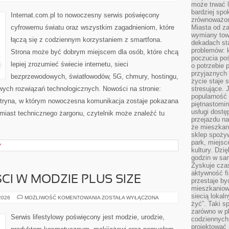
MOBILNY
może trwać l
I
bardziej spo
5G
Internat.com.pl to nowoczesny serwis poświęcony
zrównoważon
cyfrowemu światu oraz wszystkim zagadnieniom, które
Miasta od z
wymiany towa
łączą się z codziennym korzystaniem z smartfona.
dekadach sta
problemów: 
Strona może być dobrym miejscem dla osób, które chcą
poczucia poś
lepiej zrozumieć świecie internetu, sieci
o potrzebie 
przyjaznych
bezprzewodowych, światłowodów, 5G, chmury, hostingu,
życie staje 
ych rozwiązań technologicznych. Nowości na stronie:
stresujące. 
popularność 
 witryna, w którym nowoczesna komunikacja zostaje pokazana
piętnastomi
usługi dostę
miast technicznego żargonu, czytelnik może znaleźć tu
przejazdu na
że mieszkani
sklep spożyw
park, miejsc
Y
kultury. Dzi
godzin w sam
Zyskuje czas
aktywność f
CI W MODZIE PLUS SIZE
przestaje by
mieszkaniowe
siecią lokal
TRENDY
 2026
MOŻLIWOŚĆ KOMENTOWANIA
ZOSTAŁA WYŁĄCZONA
I
żyć”. Taki 
NOWOŚCI
zarówno w pl
W
Serwis lifestylowy poświęcony jest modzie, urodzie,
codziennych
MODZIE
PLUS
projektować 