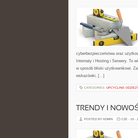
cyberbezpieczeństwa oraz użytkow
Internaty i Hosting i Serwery. To
w sposób bliski użytkownikowi. Za
wskazówki, […]
CATEGORIES:
UPCYCLING ODZIEŻ
TRENDY I NOWOŚ
POSTED BY ADMIN
CZE - 16 -