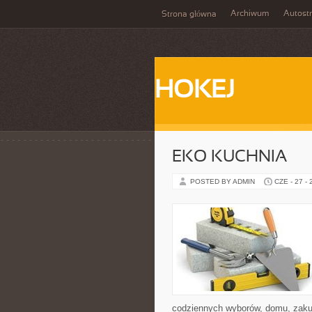
Archiwum
Autost
Strona główna
HOKEJ
EKO KUCHNIA
POSTED BY ADMIN
CZE - 27 -
codziennych wyborów, domu, zakupó