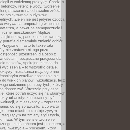
ologii w codzienną praktykę. Chodzi o
 betonozy, retencję wody, tworzenie
eleni, stawianie na odnawialne źródła
akże projektowanie budynków
dnych. Zieleń nie jest jedynie ozdobą
ść wpływa na temperaturę w upalne
powietrza, a nawet na samopoczucie i
chiczne mieszkańców. Mądrze
alejki drzew, parki kieszonkowe czy
y potrafią diametralnie zmienić odbiór
. Przyjazne miasto to także taki
óry nie zostawia nikogo poza
ostępność przestrzeni dla osób z
wnościami, bezpieczne przejścia dla
i dla seniorów, spokojne miejsca do
 wyciszenia – to wszystko detale,
spektywy mieszkańca mają ogromne
rbanistyka wrażliwa społecznie nie
 do wielkich planów i wizualizacji, lecz
wagę codzienne potrzeby tych, którzy
cą dobrze żyć. Wreszcie przyjazne
kie, które potrafi uczyć się na własnych
jekty urbanistyczne powinny być
waluacji, a mieszkańcy – zapraszani
nia, co się sprawdziło, a co warto
ięki temu miasto pozostaje żywym
 reagującym na zmiany stylu życia,
i klimatu. W tym sensie tworzenie
jaznego mieszkańcom jest procesem, a
ową inwestycją – procesem, który