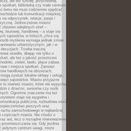
czy, ale też szkołę, przychodnię,
e spotkań, bibliotekę czy małe centrum
ęki temu nie musi codziennie spędzać
ochodzie lub komunikacji miejskiej.
 na odpoczynek, relacje, pasje i
izyczną. Jednocześnie miasto
ć zbiorem odrębnych stref –
j, biurowej, handlowej – a staje się
nych sąsiedztw, w których „chce się
sposób myślenia wymaga jednak zmian
anowaniu urbanistycznym, jak i w
 decyzjach. Trzeba inaczej
nowe osiedla, dbając nie tylko o
kań, ale też o jakość przestrzeni
hodniki, zieleń, ławki, place zabaw,
rowe i miejsca spotkań. Zamiast
ntrów handlowych na obrzeżach,
 mogą zyskać lokalne sklepy i usługi,,
 więzi sąsiedzkie. Miasto przyjazne
 to również miasto, które nie wypycha
dzin z dziećmi, seniorów czy osób
nych. Ogromne znaczenie ma też
riorytetem staje się wygodna i
omunikacja publiczna, rozbudowa sieci
bezpieczeństwo pieszych oraz
e ruchu samochodowego w najbardziej
 częściach miasta. Nie chodzi o
kaz aut, lecz o rozsądne równoważenie
 przemieszczania się. Gdy jezdnia
yć jedynym centrum uwagi, może